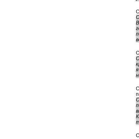
О
О
В
г
п
в
О
О
к
я
н
О
п
О
п
в
К
т
О