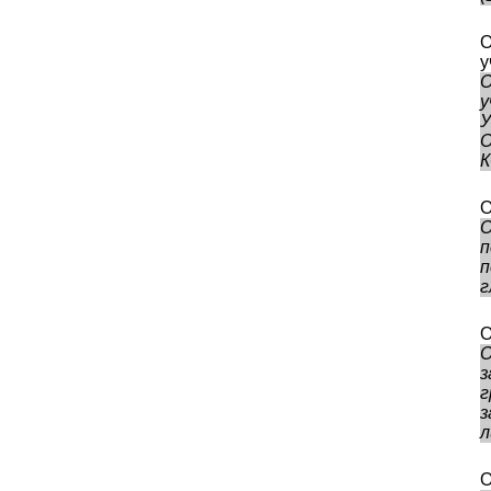
О
у
О
у
К
О
О
п
п
г
О
О
з
г
з
л
О