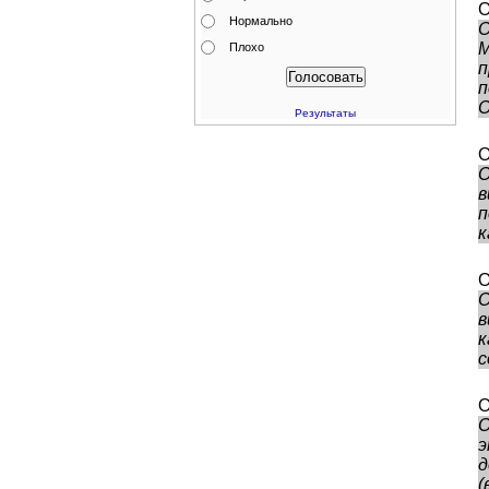
О
Нормально
О
М
Плохо
п
п
О
Результаты
О
О
в
п
к
О
О
в
к
с
О
О
э
д
(