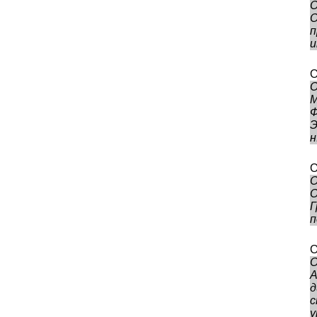
О
О
п
и
О
О
М
Ф
Э
н
О
О
О
Г
п
О
О
А
д
с
у