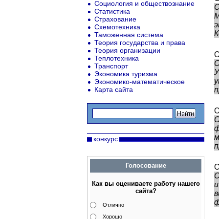
Социология и обществознание
О
Статистика
М
Страхование
э
Схемотехника
К
Таможенная система
Теория государства и права
Теория организации
О
Теплотехника
О
Транспорт
У
Экономика туризма
у
Экономико-математическое
Карта сайта
п
О
О
ф
м
конкурс
п
Голосование
О
О
Как вы оцениваете работу нашего
и
сайта?
в
ф
Отлично
Хорошо