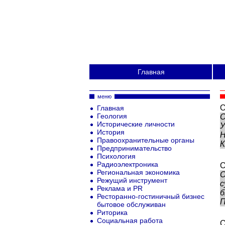
Главная
меню
О
Главная
Геология
О
Исторические личности
У
История
Н
Правоохранительные органы
К
Предпринимательство
Психология
Радиоэлектроника
О
Региональная экономика
О
Режущий инструмент
с
Реклама и PR
б
Ресторанно-гостиничный бизнес
П
бытовое обслуживан
Риторика
Социальная работа
О