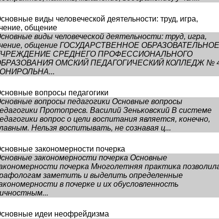
сновные виды человеческой деятельности: труд, игра,
чение, общение
сновные виды человеческой деятельности: труд, игра,
чение, общение ГОСУДАРСТВЕННОЕ ОБРАЗОВАТЕЛЬНО
УЧРЕЖДЕНИЕ СРЕДНЕГО ПРОФЕССИОНАЛЬНОГО
ОБРАЗОВАНИЯ ОМСКИЙ ПЕДАГОГИЧЕСКИЙ КОЛЛЕДЖ № 
ОНИРОЛЬНА...
сновные вопросы педагогики
сновные вопросы педагогики Основные вопросы
едагогики Протопресв. Василий Зеньковский В системе
едагогики вопрос о цели воспитания является, конечно,
лавным. Нельзя воспитывать, не сознавая ц...
сновные закономерности почерка
сновные закономерности почерка Основные
акономерности почерка Многолетняя практика позволил
рафологам заметить и выделить определенные
акономерности в почерке и их обусловленность
ичностным...
сновные идеи неофрейдизма