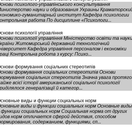
снови психолого-управлінського консультування
инистерство науки и образования Украины Краматорски
кономико-гуманитарный институт Кафедра психологии
онтрольная работа По дисциплине «Психологи...
снови психології управління
снови психології управління Міністерство освіти та наук
країни Житомирський державний технологічний
ніверситет Кафедра управління персоналом і економіки
раці Контрольна робота з курсу: Психо...
снови формування соціальних стереотипів
снови формування соціальних стереотипів Основи
ормування соціальних стереотипів Значна увага протяг
айже всієї історії американської соціальної психології
риділялося генералізації й категор...
сновные виды и функции социальных норм
сновные виды и функции социальных норм Основные виды
 функции социальных норм Социальная норма от других
идов норм отличается сферой действия, способом
ормирования, содержанием, функциями, сп...