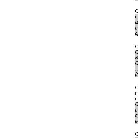
О
О
м
и
с
О
О
О
(
О
п
п
О
п
п
в
О