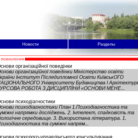
Новости
Разделы
психология
снови організаційної поведінки
снови організаційної поведінки Міністерство освіти
країни Інститут Післядипломної Освіти КиївськОГО
АЦІОНАЛЬНОГО Університету Будівництва І Архітектур
УРСОВА РОБОТА З ДИСЦИПЛІНИ «ОСНОВИ МЕНЕ...
снови психодіагностики
снови психодіагностики План 1.Психодіагностика та
уміжні напрямки досліджень. 2. Інтелект, спадковість та
іологічне середовище. 3. Використана література. 1.
сиходіагностика та суміжні напрям...
снови психолого-управлінського консультування