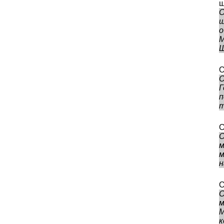
ш
О
ш
о
Ш
О
О
Г
п
т
О
О
м
м
н
О
О
м
М
к