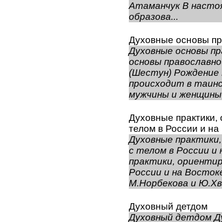
Атаманчук В насто
образова...
Духовные основы пр
Духовные основы пр
основы православно
(Шестун) Рождение 
происходит в таинс
мужчины и женщины 
Духовные практики,
телом в России и на
Духовные практики
с телом в России и
практики, ориентир
России и на Восто
М.Норбекова и Ю.Хва
Духовный детдом
Духовный детдом Д