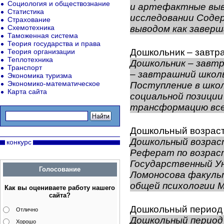
Социология и обществознание
и артефактные выв
Статистика
исследовании Содер
Страхование
Схемотехника
выводом как заверш
Таможенная система
Теория государства и права
Дошкольник – завтр
Теория организации
Теплотехника
Дошкольник – завт
Транспорт
– завтрашний школь
Экономика туризма
Экономико-математическое
Поступление в школ
Карта сайта
социальной позиции
трансформацию всей
Дошкольный возрас
Дошкольный возрас
конкурс
Реферат по возрас
Государственный У
Голосование
Ломоносова факуль
общей психологии Мо
Как вы оцениваете работу нашего
сайта?
Дошкольный период
Отлично
Дошкольный период
Хорошо