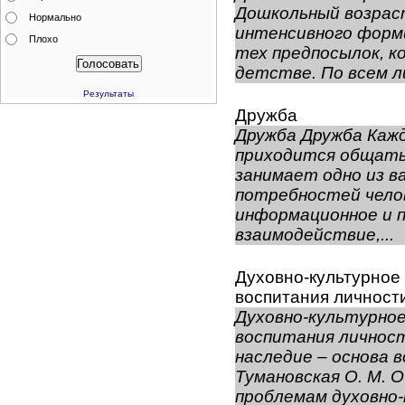
Дошкольный возрас
Нормально
интенсивного форми
Плохо
тех предпосылок, к
детстве. По всем ли
Результаты
Дружба
Дружба Дружба Кажд
приходится общать
занимает одно из 
потребностей челов
информационное и 
взаимодействие,...
Духовно-культурное
воспитания личност
Духовно-культурное
воспитания личнос
наследие – основа 
Тумановская О. М. 
проблемам духовно-