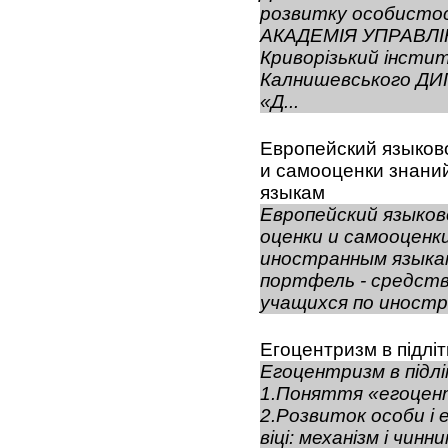
розвитку особист
АКАДЕМІЯ УПРАВЛ
Криворізький інсти
Калнишевського Д
«Д...
Европейский языков
и самооценки знани
языкам
Европейский языков
оценки и самооценк
иностранным языка
портфель - средств
учащихся по иностр
Егоцентризм в підліт
Егоцентризм в підлі
1.Поняття «егоцент
2.Розвиток особи і 
віці: механізм і чин