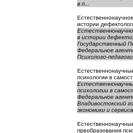
в п...
Естественнонаучное
истории дефектолог
Естественнонаучно
в истории дефекто
Государственный П
Федеральное агент
Психолого-педагоги
Естественнонаучны
психологии в самос
Естественнонаучны
психологии в само
Федеральное агент
Владивостокский г
экономики и сервис
Естественнонаучны
преобразования пси