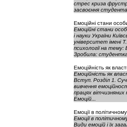
стрес криза фрустр
засвоєння студента
Емоційні стани особ
Емоційні стани осо
і науки України Київ
університет імені 
психології на тему:
Зробила: студентка 
Емоційність як власт
Емоційність як вла
Вступ. Розділ 1. Суч
вивчення емоційност
працях вітчизняних 
Емоцій...
Емоції в політичному
Емоції в політичном
Види емоцій і їх за