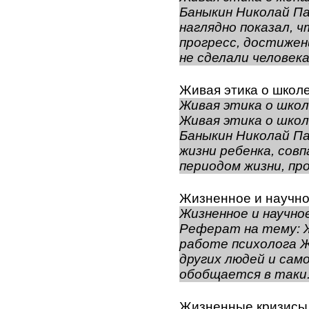
Баныкин Николай П
наглядно показал, 
прогресс, достижен
не сделали человека
Живая этика о школ
Живая этика о школ
Живая этика о школ
Баныкин Николай П
жизни ребенка, сов
периодом жизни, про
Жизненное и научно
Жизненное и научно
Реферат на тему: Ж
работе психолога 
других людей и само
обобщается в таки.
Жизненные кризисы 