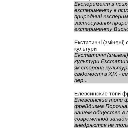
Експеримент в псих
експерименту в псих
природний експерим
застосування прир
експерименту Висно
Екстатичні (змінені)
культури
Екстатичні (змінені
культури Екстатичні
як сторона культури
свідомості в XIX - 
пер...
Елевсинские топи 
Елевсинские топи 
фрейдизма Порочная
нашем обществе в 
современной западн
внедряются не тольк