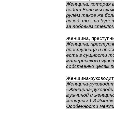
Женщина, которая 
ведет Если мы скаж
рулём такое же бол
назад, то это буде
за лобовым стеклом 
Женщина, преступни
Женщина, преступн
преступница и про
есть в сущности то
материнского чувст
собственно целям по
Женщина-руководит
Женщина-руководит
«Женщина-руководи
мужчиной и женщино
женщины 1.3 Имидж- 
Особенности межлич