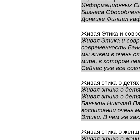
Информационных С
Бизнеса Обособленн
Донецке Филиал каф
Живая Этика и совр
Живая Этика и сов
современность Бан
мы живем в очень с
мире, в котором ле
Сейчас уже все согла
Живая этика о детя
Живая этика о детя
Живая этика о детя
Баныкин Николай Па
воспитании очень м
Этики. В чем же зак
Живая этика о женщ
Живая этика о жен