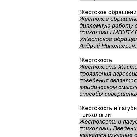
Жестокое обращение
Жестокое обращени
дипломную работу
психологии МГОПУ 
«Жестокое обращен
Андрей Николаевич,
Жестокость
Жестокость Жесток
проявления агресси
поведения являетс
юридическом смысл
способы совершения
Жестокость и пагубн
психологии
Жестокость и пагу
психологии Введен
является изучение 