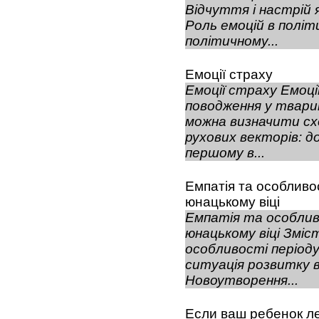
Відчуття і настрій 
Роль емоцій в політи
політичному...
Емоції страху
Емоції страху Емоц
поводження у тварин
можна визначити сх
рухових векторів: до
першому в...
Емпатія та особливо
юнацькому віці
Емпатія та особлив
юнацькому віці Зміст
особливості періоду
ситуація розвитку в
Новоутворення...
Если ваш ребенок 