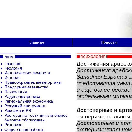
Главная
Новости
психология
меню
Достижения арабско
Главная
Геология
Достижения арабск
Исторические личности
Западная Европа в э
История
Правоохранительные органы
представляла унылу
Предпринимательство
и еще более редкие
Психология
отдельными мирками,
Радиоэлектроника
Региональная экономика
Режущий инструмент
Достоверные и арте
Реклама и PR
Ресторанно-гостиничный бизнес
экспериментальном
бытовое обслуживан
Достоверные и арт
Риторика
экспериментальном
Социальная работа