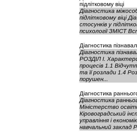
підлітковому віці
Діагностика міжособ
підлітковому віці Д
стосунків у підлітко
психології ЗМІСТ Вступ......
Діагностика пізнава
Діагностика пізнава
РОЗДІЛ І. Характер
процесів 1.1 Відчут
та її розлади 1.4 Ро
порушен...
Діагностика ранньог
Діагностика ранньо
Міністерство освіти
Кіровоградський ін
управління і економ
навчальний заклад Р