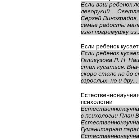
Если ваш ребенок л
леворукий… Светлан
Сергей Виноградов, 
семье радость: ма
взял погремушку из..
Если ребенок кусает
Если ребенок кусае
Галигузова Л. Н. Н
стал кусаться. Внач
скоро стало не до с
взрослых, но и дру...
Естественнонаучная
психологии
Естественнонаучна
в психологии План В
Естественнонаучная
Гуманитарная парад
Естественнонаучна