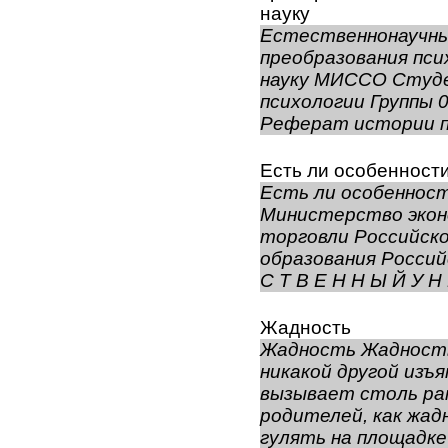
науку
Естественнонаучны
преобразования пс
науку МИССО Студе
психологии Группы 0
Реферат истории пс
Есть ли особенности
Есть ли особенност
Министерство экон
торговли Российск
образования Россий
С Т В Е Н Н Ы Й У Н 
Жадность
Жадность Жадность
никакой другой изъя
вызывает столь ра
родителей, как жад
гулять на площадке 