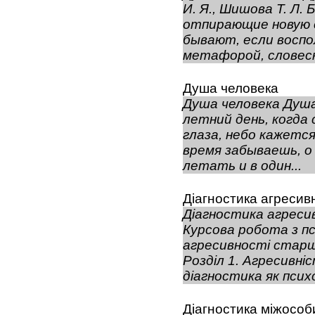
И. Я., Шишова Т. Л.
отпирающие новую 
бывают, если воспо
метафорой, словесн
Душа человека
Душа человека Душа
летний день, когда
глаза, небо кажетс
время забываешь, о
летать и в один...
Діагностика агресив
Діагностика агреси
Курсова робота з пс
агресивності старш
Розділ 1. Агресивні
діагностика як психо
Діагностика міжособи