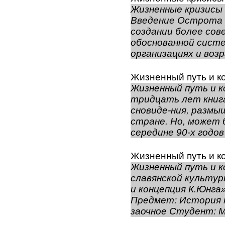
Жизненные кризисы 
Введение Острота 
создании более сов
обоснованной систе
организациях и воз
Жизненный путь и к
Жизненный путь и к
тридцать лет книг
сновиде-ния, размы
стране. Но, может 
середине 90-х годов 
Жизненный путь и к
Жизненный путь и к
славянской культу
и концепция К.Юнга
Предмет: История 
заочное Студент: Ми