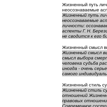
Жизненный путь лич
неосознаваемые ас
Жизненный путь лич
неосознаваемые ас
личности: осознава
аспекты Г. Н. Бере
не сводится к его би
Жизненный смысл в
Жизненный смысл в
смысл выбора смер
человека судьба ра
иногда - очень сер
самого индивидуальн
Жизненный стиль су
Жизненный стиль с
отношений Жизненн
правовых отношений
Современное состо