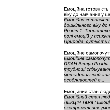
Емоційна готовність
віку до навчання у ш
Емоційна готовніст
дошкільного віку до
Розділ 1. Теоретик
ролі емоцій у психі
Природа, сутність т
Емоційне самопочуття 
Емоційне самопочутт
ПЛАН Вступ Розділ 1
труднощі спілкуванн
методологічний анал
особливостей е...
Емоційний стан люд
Емоційний стан люд
ЛЕКЦІЯ Тема : Емоц
екстремальних умов