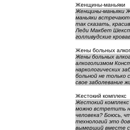
Женщины-маньяки
Женщины-маньяки 
маньяки встречаютс
так сказать, краси
Леди Макбет Шекспи
голливудские кровав
Жены больных алко
Жены больных алко
алкоголизмом Кон
наркологических за
больной не только 
свое заболевание жи
Жестокий комплекс
Жестокий комплекс
можно встретить н
человека? Боюсь, ч
технологий это дов
вымерший вместе с