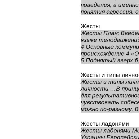
поведения, а именн
понятия агрессия, о
Жесты
Жесты План: Введе
языке телодвижени
4 Основные коммун
происхождение 4 «О
5 Поднятый вверх б.
Жесты и типы лично
Жесты и типы лич
личности …В принци
для результативно
чувствовать собесе
можно по-разному. В
Жесты ладонями
Жесты ладонями М
Украины Европейск