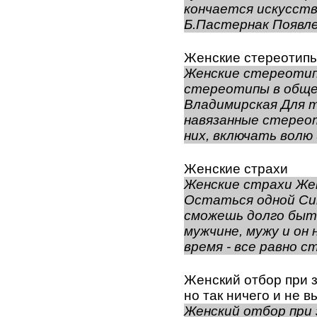
кончается искусств
Б.Пастернак Появле
Женские стереотипы
Женские стереотип
стереотипы в обще
Владимирская Для т
навязанные стерео
них, включать волю 
Женские страхи
Женские страхи Же
Остаться одной Си
сможешь долго быт
мужчине, мужу и он
время - все равно ст
Женский отбор при з
но так ничего и не вы
Женский отбор при 