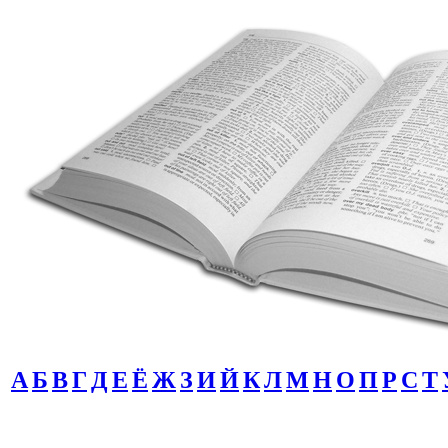
А
Б
В
Г
Д
Е
Ё
Ж
З
И
Й
К
Л
М
Н
О
П
Р
С
Т