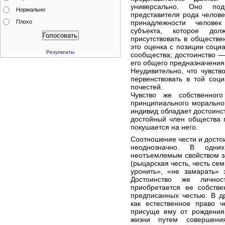
универсально. Оно под
Нормально
представителя рода челове
Плохо
принадлежности человек
субъекта, которое до
присутствовать в обществе
это оценка с позиции социа
Результаты
сообщества; достоинство — 
его общего предназначения
Неудивительно, что чувств
первенствовать в той соц
почестей.
Чувство же собственног
принципиального морально
индивид обладает достоинст
достойный член общества 
покушается на него.
Соотношение чести и достои
неоднозначно. В одних
неотъемлемым свойством з
(рыцарская честь, честь се
уронить», «не замарать» 
Достоинство же лично
приобретается ее собств
предписанных честью. В др
как естественное право 
присуще ему от рождения,
жизни путем совершени