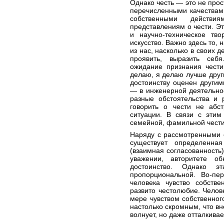
Однако честь — это не про
перечисленными качествам
собственными действи
представлениям о чести. Эт
и научно-техническое тво
искусство. Важно здесь то,
из нас, насколько в своих 
проявить, выразить себя
ожидание признания чести
делаю, я делаю лучше други
достоинству оценен другим
— в инженерной деятельнос
разные обстоятельства и 
говорить о чести не абст
ситуации. В связи с этим
семейной, фамильной чести
Наряду с рассмотренными 
существует определенна
(взаимная согласованность)
уважении, авторитете о
достоинство. Однако э
пропорциональной. Во-пе
человека чувство собстве
развито честолюбие. Челов
мере чувством собственног
настолько скромным, что вн
волнует, но даже отталкивае