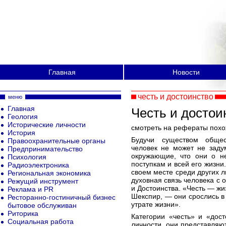
Главная
Новости
честь и достоинство
меню
Главная
Честь и достои
Геология
Исторические личности
смотреть на рефераты похож
История
Будучи существом общес
Правоохранительные органы
человек не может не заду
Предпринимательство
окружающие, что они о не
Психология
поступкам и всей его жизни
Радиоэлектроника
своем месте среди других л
Региональная экономика
духовная связь человека с 
Режущий инструмент
и Достоинства. «Честь — жи
Реклама и PR
Шекспир, — они срослись в 
Ресторанно-гостиничный бизнес
утрате жизни».
бытовое обслуживан
Риторика
Категории «честь» и «дос
Социальная работа
личности, они представля