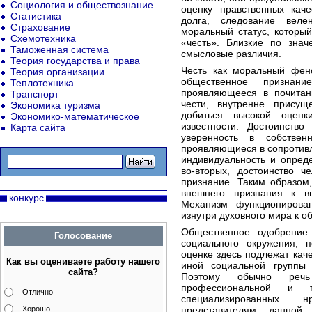
Социология и обществознание
оценку нравственных каче
Статистика
долга, следование веле
Страхование
моральный статус, которы
Схемотехника
«честь». Близкие по зна
Таможенная система
смысловые различия.
Теория государства и права
Честь как моральный фен
Теория организации
общественное признани
Теплотехника
проявляющееся в почитани
Транспорт
чести, внутренне присущ
Экономика туризма
добиться высокой оценк
Экономико-математическое
известности. Достоинств
Карта сайта
уверенность в собствен
проявляющиеся в сопротивл
индивидуальность и опред
во-вторых, достоинство ч
признание. Таким образом
внешнего признания к в
конкурс
Механизм функционирова
изнутри духовного мира к 
Общественное одобрение
Голосование
социального окружения, п
оценке здесь подлежат каче
Как вы оцениваете работу нашего
иной социальной группы (
сайта?
Поэтому обычно речь
профессиональной и 
Отлично
специализированных н
Хорошо
представителям данной