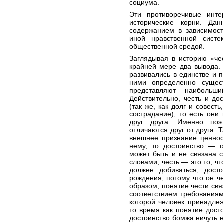
социума.
Эти противоречивые инте
исторические корни. Да
содержанием в зависимост
иной нравственной систе
общественной средой.
Заглядывая в историю «че
крайней мере два вывода. 
развивались в единстве и п
ними определенно сущест
представляют наибольши
Действительно, честь и д
(так же, как долг и совест
сострадание), то есть он
друг друга. Именно по
отличаются друг от друга. Т
внешнее признание ценнос
нему, то достоинство — о
может быть и не связана 
словами, честь — это то, чт
должен добиваться; дост
рождения, потому что он че
образом, понятие чести свя
соответствием требования
которой человек принадлеж
то время как понятие дост
достоинство бомжа ничуть 