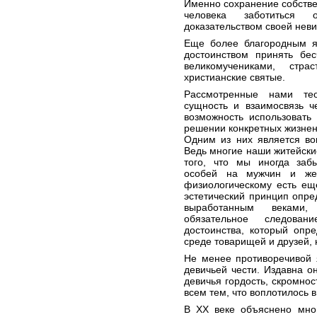
Именно сохранение собстве
человека заботиться 
доказательством своей неви
Еще более благородным я
достоинством принять бе
великомучениками, стра
христианские святые.
Рассмотренные нами тео
сущность и взаимосвязь ч
возможность использовать
решении конкретных жизнен
Одним из них является во
Ведь многие наши житейские
того, что мы иногда заб
особей на мужчин и же
физиологическому есть ещ
эстетический принцип опре
выработанным веками,
обязательное следован
достоинства, который опр
среде товарищей и друзей, 
Не менее противоречивой 
девичьей чести. Издавна о
девичья гордость, скромнос
всем тем, что воплотилось 
В XX веке объяснено мно