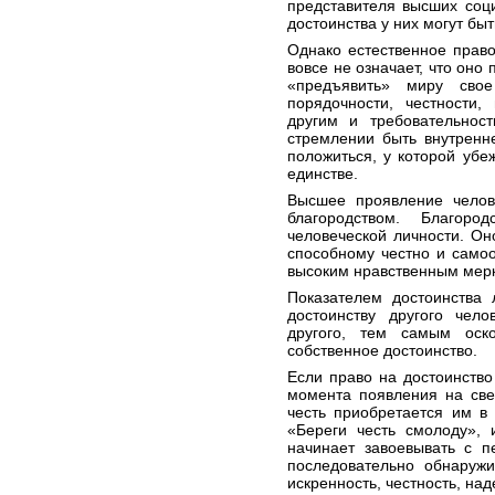
представителя высших соци
достоинства у них могут бы
Однако естественное право
вовсе не означает, что оно
«предъявить» миру свое
порядочности, честности,
другим и требовательност
стремлении быть внутренн
положиться, у которой убе
единстве.
Высшее проявление челове
благородством. Благор
человеческой личности. О
способному честно и самоо
высоким нравственным мерк
Показателем достоинства 
достоинству другого чело
другого, тем самым оск
собственное достоинство.
Если право на достоинство 
момента появления на свет
честь приобретается им в 
«Береги честь смолоду», 
начинает завоевывать с п
последовательно обнаружи
искренность, честность, над