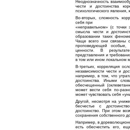
Неоднозначность взаимооб
чести и достоинства кор
психологического явления, 
Во-вторых, сложность кор
себя при
«неправильном» (с точки
смысла чести и достоинс
образовании таких феноме
Чаще всего они связаны с
проповедующей особые,
ценности. В результа
представления и требовани
в том или ином локальном 
В-третьих, корреляция ос
независимости чести и дос
например, в том, что утрат
достоинства. Иными слов
обесчещенный (оклеветанн
может вести себя по-разн
может чувствовать себя «у
Другой, несмотря на униж
бесчестье с достоинств
достоинство. При этом во
сохранения собственного до
Например, в дореволюционн
есть обесчестить его, ещ