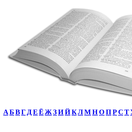
А
Б
В
Г
Д
Е
Ё
Ж
З
И
Й
К
Л
М
Н
О
П
Р
С
Т