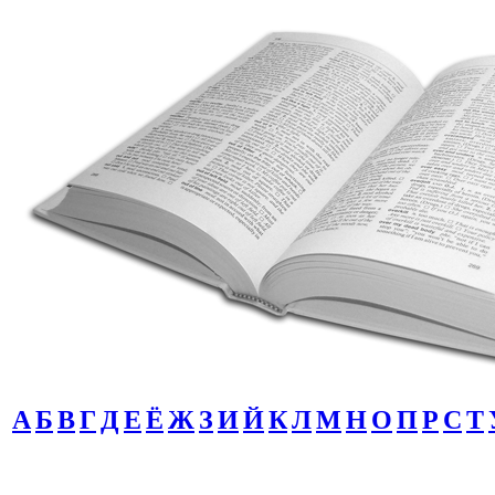
А
Б
В
Г
Д
Е
Ё
Ж
З
И
Й
К
Л
М
Н
О
П
Р
С
Т