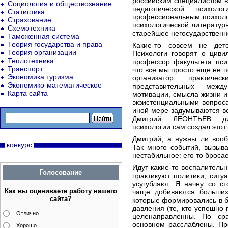
российским специалистом в
Социология и обществознание
педагогической психо
Статистика
профессиональным психолог
Страхование
психологической литератур
Схемотехника
старейшее негосударственн
Таможенная система
Теория государства и права
Какие-то совсем не дет
Теория организации
Психологи говорят о циви
Теплотехника
профессор факультета пси
Транспорт
что все мы просто еще не п
Экономика туризма
организатор практиче
Экономико-математическое
представительных меж
Карта сайта
мотивации, смысла жизни и
экзистенциальными вопрос
иной мере задумываются вс
Дмитрий ЛЕОНТЬЕВ дир
психологии сам создал этот 
Дмитрий, а нужны ли вооб
конкурс
Так много событий, вызыв
нестабильное: его то бросае
Идут какие-то воспалитель
Голосование
практикуют политики, сит
усугубляют. Я начну со с
Как вы оцениваете работу нашего
чаще добиваются больших
сайта?
которые формировались в б
давления (те, кто успешно 
Отлично
целенаправленны. По ср
основном расслаблены. Пр
Хорошо