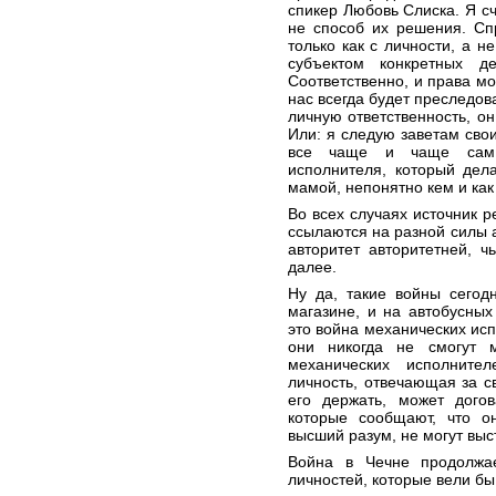
спикер Любовь Слиска. Я сч
не способ их решения. Сп
только как с личности, а н
субъектом конкретных д
Соответственно, и права мо
нас всегда будет преследов
личную ответственность, он
Или: я следую заветам свои
все чаще и чаще сам 
исполнителя, который дела
мамой, непонятно кем и ка
Во всех случаях источник р
ссылаются на разной силы а
авторитет авторитетней, 
далее.
Ну да, такие войны сегод
магазине, и на автобусных
это война механических исп
они никогда не смогут м
механических исполните
личность, отвечающая за св
его держать, может догов
которые сообщают, что о
высший разум, не могут выс
Война в Чечне продолжае
личностей, которые вели бы