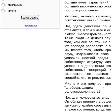
больше имеет стремлений. Ч
Нормально
большей вероятностью окаже
постольку-поскольку.
Плохо
Человек, активно стремящ
психологический тип личнос
Нет, здесь действует общ
Результаты
стремится, в том у него и е
любую целеустремленност
Такие люди не делают пауз
того, чем они заняты. Не 
что свобода расположена в
мы вместо того, чтобы сра
паузу, задерживаем свою
условиях жесткой среды
собственную структуру, ли
успешны в достижении сво
собственных концепций,
творческие, как правил
способны что-то реализовыв
Мир в итоге получает пра
"слабослышащих и 
целеустремленность?
Нет, для человека во власт
Он обязан принимать решен
какими-то крайне серьезны
в такое состояние, когда м