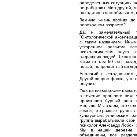
определенных ситуациях, к
не работают. Мир другой, 
находится в нестабильном,
Земную жизнь пройдя до 
переходном возрасте?
Да, и замечательный 
"Онтологической акселераци
с таким названием. Иным
ускоренное развитие вс
психологическая наука 
вчерашних людей. Те закон
каких-то там 50 лет наза
новый, непредвзятый взгляд,
Аналогий с сегодняшним 
Другой вопрос фраза, уже 
не учит.
Она не всему может научить
в течение прошлого века 
произошел бурный рост 
меньше. Мы знаем, что чел
земли, что разные группы л
культурным, этническим, р
группа вырабатывала свои
психолог Александр Лобок, э
Мы в нашей деревне 
объединены, все раздел