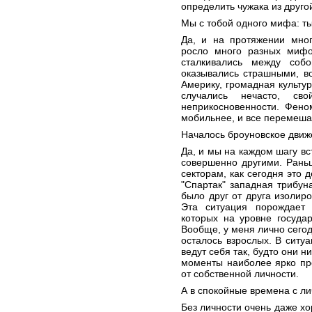
определить чужака из друго
Мы с тобой одного мифа: ты
Да, и на протяжении мно
росло много разных мифо
сталкивались между собо
оказывались страшными, в
Америку, громадная культу
случались нечасто, с
неприкосновенности. Фено
мобильнее, и все перемеша
Началось броуновское движ
Да, и мы на каждом шагу в
совершенно другими. Рань
секторам, как сегодня это
"Спартак" западная трибуна
было друг от друга изолир
Эта ситуация порождает
которых на уровне госуда
Вообще, у меня лично сегод
осталось взрослых. В ситу
ведут себя так, будто они 
моменты наиболее ярко про
от собственной личности.
А в спокойные времена с л
Без личности очень даже хо