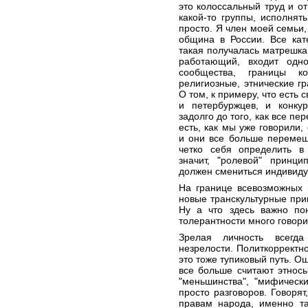
это колоссальный труд и от
какой-то группы, исполня
просто. Я член моей семьи,
община в России. Все кат
такая получалась матрешка.
работающий, входит одн
сообщества, границы к
религиозные, этнические гр
О том, к примеру, что есть
и петербуржцев, и конк
задолго до того, как все пе
есть, как мы уже говорили,
и они все больше перемеш
четко себя определить в
значит, "ролевой" принц
должен смениться индивид
На границе всевозможных 
новые транскультурные при
Ну а что здесь важно по
толерантности много говори
Зрелая личность всегда
незрелости. Политкорректно
это тоже тупиковый путь. О
все больше считают этносы
"меньшинства", "мифическ
просто разговоров. Говорят
правам народа, именно та