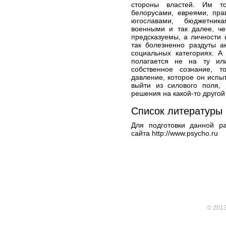
стороны властей. Им т
белорусами, евреями, пра
югославами, бюджетника
военными и так далее, че
предсказуемы, а личности 
так болезненно раздуты а
социальных категориях. А
полагается не на ту ил
собственное сознание, т
давление, которое он испыт
выйти из силового поля, 
решения на какой-то другой
Список литературы
Для подготовки данной р
сайта http://www.psycho.ru
© 201