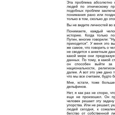
Эта проблема абсолютно 
людей по этническому пр
подобных проблем заключа
понимания рано или поздно
только в том, сколько до эт
Вы не видите личностей во 
Понимаете, каждый чело
историю. Когда только п
Путин, многие говорили: "Ну
приходится". У меня это в
же самое, что говорить о че
не сводится к анкетным дан
какой мере они предсказуе
данных. По тому, в какой с
он способен выйти за 
национальности, религиоз
далее. А вот это уже дано 
что мы все считаем, будто 
Мне, кстати, тоже больш
дельфинов.
Нет, я как раз не спорю, чт
еще не произошел. Он про
человек решает эту задач
упорства. Или не решает, у
людей сегодня, к сожале
бегство от собственной л