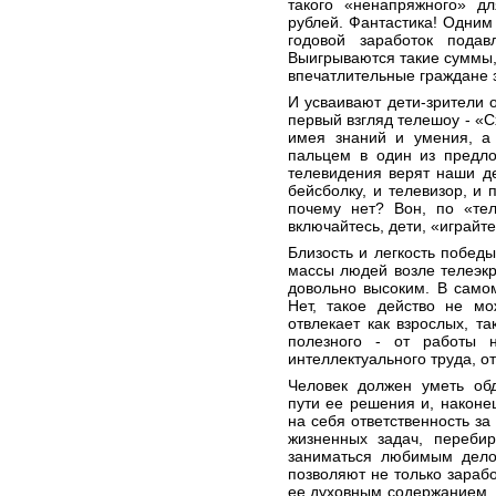
такого «ненапряжного» д
рублей. Фантастика! Одни
годовой заработок пода
Выигрываются такие суммы,
впечатлительные граждане з
И усваивают дети-зрители
первый взгляд телешоу - «С
имея знаний и умения, а
пальцем в один из предло
телевидения верят наши де
бейсболку, и телевизор, и п
почему нет? Вон, по «тел
включайтесь, дети, «играйт
Близость и легкость побед
массы людей возле телеэк
довольно высоким. В самом
Нет, такое действо не мо
отвлекает как взрослых, та
полезного - от работы н
интеллектуального труда, о
Человек должен уметь обд
пути ее решения и, наконец
на себя ответственность за
жизненных задач, переби
заниматься любимым дело
позволяют не только зарабо
ее духовным содержанием, 