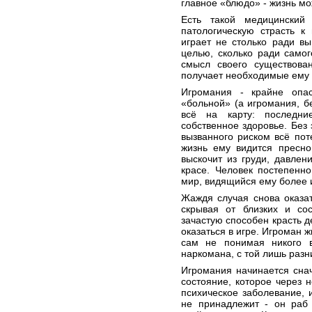
главное «блюдо» - жизнь мо
Есть такой медицинский
патологическую страсть к
играет не столько ради в
целью, сколько ради самог
смысл своего существова
получает необходимые ему 
Игромания - крайне опа
«больной» (а игромания, бе
всё на карту: последни
собственное здоровье. Без
вызванного риском всё пот
жизнь ему видится пресной
выскочит из груди, давлен
красе. Человек постепенн
мир, видящийся ему более 
Жаждя случая снова оказат
скрывая от близких и со
зачастую способен красть д
оказаться в игре. Игроман 
сам не понимая никого в
наркомана, с той лишь разни
Игромания начинается сна
состояние, которое через 
психическое заболевание, 
не принадлежит - он раб 