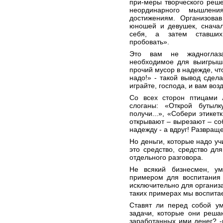
при-меры творческого реш
неординарного мышлен
достижениям. Организова
юношей и девушек, сначал
себя, а затем ставших
пробовать».
Это вам не жадноглаза
необходимое для выигрыша
прочий мусор в надежде, чт
надо!» - такой вывод сдела
играйте, господа, и вам воз
Со всех сторон птицами 
слоганы: «Открой бутылк
получи...», «Собери этикет
открывают – вырезают – со
надежду - а вдруг! Развращ
Но деньги, которые надо уч
это средство, средство для
отдельного разговора.
Не всякий бизнесмен, ум
примером для воспитания 
исключительно для организа
таких примерах мы воспита
Ставят ли перед собой у
задачи, которые они реш
заработанных ими денег? -