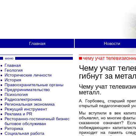
Главная
Новости
чему учат телевизионн
меню
Главная
Чему учат тел
Геология
гибнут за метал
Исторические личности
История
Правоохранительные органы
Чему учат телевизи
Предпринимательство
металл.
Психология
Радиоэлектроника
А. Горбовец, старший пре
Региональная экономика
открытый педагогический ун
Режущий инструмент
Мы вступили в век капит
Реклама и PR
объявлял, но многие факты 
Ресторанно-гостиничный бизнес
сказанное означает? Ес
бытовое обслуживан
побеждающие» капиталисти
Риторика
приходит на память сле
Социальная работа