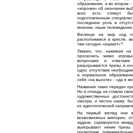
образование, а во втором 
«корочек» об окончании выб
всех есть стимул бы
подготовленным специалис
последнюю роль в отсутст
мнению, наше телевидение.
Взглянув на мир под пр
расположимся в кресле, в
там сегодня «кормят»?
Уверен, что, нажимая на
проскочить мимо игровы
вопросами и ответами 
разыгрываются призы, в ос
одно: отсутствие необходим
и нормальное образование
себя «на высоте» - «да я же
Названия таких передач при
Но я отнюдь не ставлю свое
художественных достоинс
смотрю, и честно скажу: бы
их идеологической направл
На первый взгляд они в
всевозможных викторин, о
задачи, соревнуются межд
выигрывают некие призы.
посмотрим повнимательн