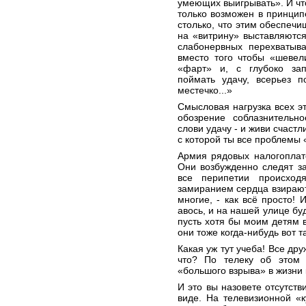
умеющих выигрывать». И чт
только возможен в принцип
столько, что этим обеспечи
на «витрину» выставляютс
слабонервных перехватыва
вместо того чтобы «шевел
«фарт» и, с глубоко зап
поймать удачу, всерьез п
местечко...»
Смысловая нагрузка всех 
обозрение соблазнительно
слови удачу - и живи счастл
с которой ты все проблемы
Армия рядовых налогоплат
Они возбужденно следят з
все перипетии происход
замиранием сердца взирают,
многие, - как всё просто! 
авось, и на нашей улице бу
пусть хотя бы моим детям в
они тоже когда-нибудь вот т
Какая уж тут учеба! Все др
что? По телеку об этом 
«большого взрыва» в жизни 
И это вы назовете отсутст
виде. На телевизионной «к