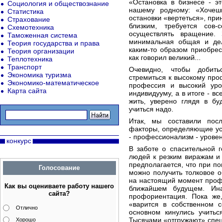
«Остановка в бизнесе - э
Социология и обществознание
нашему родному: «Хочеш
Статистика
остановки «вертеться», при
Страхование
близким, требуется сов
Схемотехника
осуществлять вращение.
Таможенная система
минимальная общая и дел
Теория государства и права
каким-то образом приобрест
Теория организации
как говорил великий...
Теплотехника
Транспорт
Очевидно, чтобы добить
Экономика туризма
стремиться к высокому про
Экономико-математическое
профессия и высокий уро
Карта сайта
индивидууму, а в итоге - вс
жить, уверено глядя в бу
учиться надо.
Итак, мы составили посл
факторы, определяющие ус
- профессионализм - уровен
конкурс
В заботе о спасительной 
людей к резким виражам и
предполагается, что при п
Голосование
можно получить толковое о
на настоящий момент профе
Как вы оцениваете работу нашего
ближайшем будущем. Ина
сайта?
профориентация. Пока же,
«варится в собственном с
Отлично
основном кинулись учиться
Тысячами «отгружают» спец
Хорошо