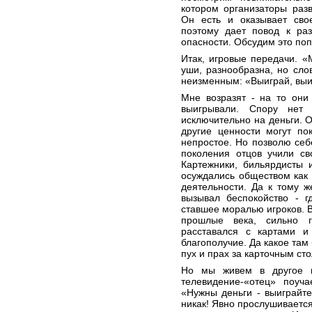
котором организаторы раз
Он есть и оказывает сво
поэтому дает повод к раз
опасности. Обсудим это по
Итак, игровые передачи. 
уши, разнообразна, но слов
неизменным: «Выиграй, выи
Мне возразят - на то они
выигрывали. Спору нет 
исключительно на деньги. О
другие ценности могут по
непростое. Но позволю себ
поколения отцов учили св
Картежники, бильярдисты 
осуждались обществом как 
деятельности. Да к тому 
вызывал беспокойство - г
ставшее моралью игроков. В
прошлые века, сильно 
расставался с картами 
благополучие. Да какое там
пух и прах за карточным ст
Но мы живем в другое в
телевидение-«отец» поуча
«Нужны деньги - выиграйте
никак! Явно прослушивается