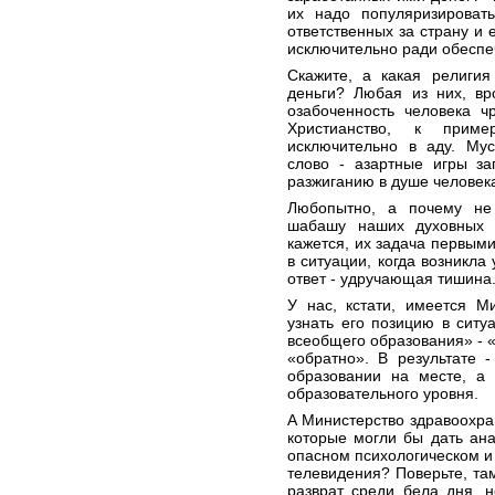
их надо популяризироват
ответственных за страну и 
исключительно ради обеспе
Скажите, а какая религия
деньги? Любая из них, вр
озабоченность человека ч
Христианство, к прим
исключительно в аду. Мус
слово - азартные игры з
разжиганию в душе человека
Любопытно, а почему не
шабашу наших духовных 
кажется, их задача первыми
в ситуации, когда возникла
ответ - удручающая тишина
У нас, кстати, имеется М
узнать его позицию в ситу
всеобщего образования» - «
«обратно». В результате 
образовании на месте, а
образовательного уровня.
А Министерство здравоохра
которые могли бы дать ана
опасном психологическом и
телевидения? Поверьте, та
разврат среди бела дня, 