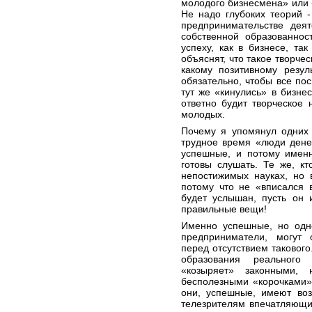
молодого бизнесмена» или 
Не надо глубоких теорий -
предпринимательстве деят
собственной образованнос
успеху, как в бизнесе, та
объяснят, что такое творче
какому позитивному резул
обязательно, чтобы все п
тут же «кинулись» в бизн
ответно будит творческое 
молодых.
Почему я упомянул одних 
трудное время «люди дене
успешные, и потому имен
готовы слушать. Те же, к
непостижимых науках, но 
потому что не «вписался 
будет услышан, пусть он 
правильные вещи!
Именно успешные, но одн
предприниматели, могут 
перед отсутствием такового
образования реального
«козыряет» законными,
бесполезными «корочками»
они, успешные, имеют во
телезрителям впечатляющ