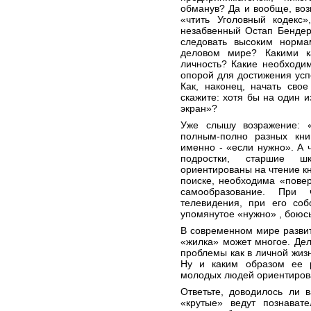
обманув? Да и вообще, во
«чтить Уголовный кодекс
незабвенный Остап Бендер
следовать высоким норм
деловом мире? Какими к
личность? Какие необходи
опорой для достижения усп
Как, наконец, начать сво
скажите: хотя бы на один и
экран»?
Уже слышу возражение: 
полным-полно разных кни
именно - «если нужно». А 
подростки, старшие ш
ориентированы на чтение к
поиске, необходима «повер
самообразование. При 
телевидения, при его соб
упомянутое «нужно» , боюсь
В современном мире разви
«жилка» может многое. Дел
проблемы как в личной жизн
Ну и каким образом ее р
молодых людей ориентиров
Ответьте, доводилось ли 
«крутые» ведут познават