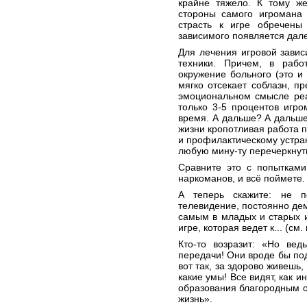
крайне тяжело. К тому же
стороны самого игромана
страсть к игре обречены
зависимого появляется дале
Для лечения игровой зави
техники. Причем, в рабо
окружение больного (это и 
мягко отсекает соблазн, п
эмоциональном смысле реа
только 3-5 процентов игро
время. А дальше? А дальше
жизни кропотливая работа 
и профилактическому устран
любую мину-ту перечеркнуть
Сравните это с попытками
наркоманов, и всё поймете.
А теперь скажите: не 
телевидение, постоянно дем
самым в младых и старых иг
игре, которая ведет к... (см.
Кто-то возразит: «Но вед
передачи! Они вроде бы по
вот так, за здорово живешь,
какие умы! Все видят, как 
образования благородным 
жизнь».