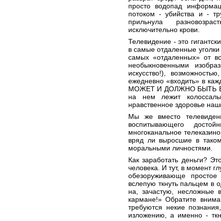
просто водопад информац
потоком - убийства и - тр
прильнула разновозра
исключительно крови.
Телевидение - это гигантс
в самые отдаленные уголки 
самых «отдаленных» от вс
необыкновенными изобраз
искусство!), возможность
ежедневно «входить» в ка
МОЖЕТ И ДОЛЖНО БЫТЬ ВО
на нем лежит колоссаль
нравственное здоровье наш
Мы же вместо телевиден
воспитывающего досто
многоканальное телеказино.
вряд ли выросшие в таком
моральными личностями.
Как заработать деньги? Эт
человека. И тут, в момент 
обезоруживающе простое
вслепую ткнуть пальцем в о
на, зачастую, несложные 
кармане!» Обратите внима
требуются некие познания
изложению, а именно - тк