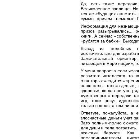
Да, есть такие передач
Великолепное зрелище. Но,
тех же «будящих аппетит» 
суммы, причем - немалые. П
Информация для незнающих:
призов разыгрывались... 
книги. А сейчас «собствен
«рубятся за бабки». Выходит
Вывод из подобных пе
исключительно для зарабаты
Замечательный ориенти
читающей в мире нации», г
У меня вопрос: а если чело
развитого интеллекта, то н
от которых «садится» зрени
наша цель - только деньги,
здоровье, когда они уже ря
«умственные» передачи так
игр, тоже несут идеологи
только вопрос: а тем ли они
Ответьте, пожалуйста, а 
злосчастные деньги учат за
Зато полным-полно сюжетов
для души и тела потратить. 
все-таки берутся. Как
предпринимателем, нико