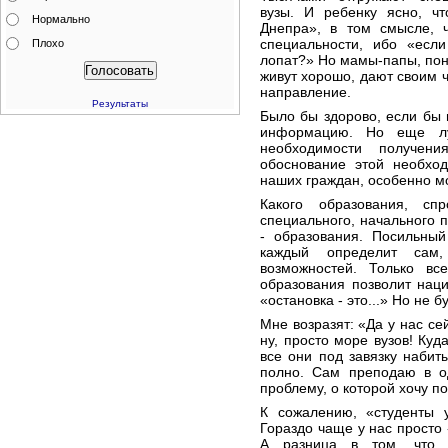
вузы. И ребенку ясно, ч
Нормально
Днепра», в том смысле, 
специальности, ибо «если
Плохо
лопат?» Но мамы-папы, пон
живут хорошо, дают своим 
направление.
Результаты
Было бы здорово, если бы
информацию. Но еще лу
необходимости получени
обоснование этой необход
наших граждан, особенно мо
Какого образования, сп
специального, начального 
- образования. Посильный
каждый определит сам
возможностей. Только вс
образования позволит наци
«остановка - это...» Но не 
Мне возразят: «Да у нас сей
ну, просто море вузов! Куд
все они под завязку набит
полно. Сам преподаю в о
проблему, о которой хочу по
К сожалению, «студенты у
Гораздо чаще у нас просто 
А разница в том, что 