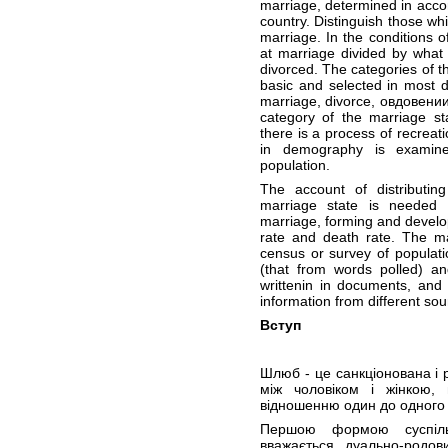
marriage, determined in acco
country. Distinguish those wh
marriage. In the conditions 
at marriage divided by what
divorced. The categories of t
basic and selected in most de
marriage, divorce, овдовении
category of the marriage sta
there is a process of recreat
in demography is examine
population.
The account of distributin
marriage state is needed 
marriage, forming and develop
rate and death rate. The ma
census or survey of populatio
(that from words polled) an
writtenin in documents, and 
information from different sou
Вступ
Шлюб - це санкціонована і 
між чоловіком і жінкою,
відношенню один до одного і
Першою формою суспільн
вважається, дуально-родов