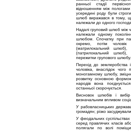
ранньої стадії первісн
відношенням між пологами (
усередині роду були строги
шлюб виражався в тому, щ
належали до одного господа
Надалі груповий шлюб між ч
належали одному поколінн
шлюбом. Спочатку при па
окремо, потім чолові
(матрилокальний шлюб),
(патрилокальний шлюб),
пережитки групового шлюбу
Перехід до землеробства і
чоловіка, внаслідок чого
моногамному шлюбу, зміцнюю
розвитку основною формо
народів вона поєднуєтьс
останньої скорочується.
Висновок шлюбів і вибір
визначальним впливом соціа
У рабовласницьких держав
громадян; різко засуджували
У феодальних суспільства
серед правлячих класів аб
полягали по волі поміщи