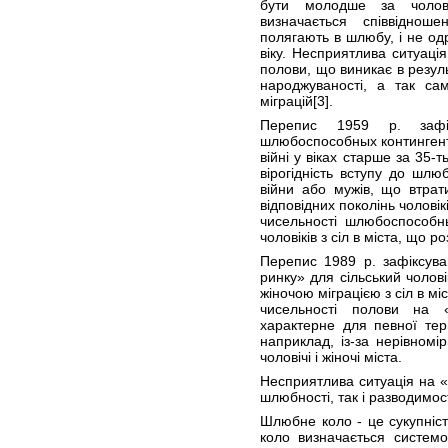
бути молодше за чолов
визначається співвідно
полягають в шлюбу, і не од
віку. Несприятлива ситуаці
полови, що виникає в результ
народжуваності, а так са
міграцій
[3]
.
Перепис 1959 р. зафік
шлюбоспособных контингенті
війні у віках старше за 35-т
вірогідність вступу до шлю
війни або мужів, що втрати
відповідних поколінь чолові
чисельності шлюбоспособн
чоловіків з сіл в міста, що р
Перепис 1989 р. зафіксув
ринку» для сільський чолові
жіночою міграцією з сіл в м
чисельності полови на
характерне для певної тери
наприклад, із-за нерівномі
чоловічі і жіночі міста.
Несприятлива ситуація на 
шлюбності, так і разводимос
Шлюбне коло - це сукупні
коло визначається системо