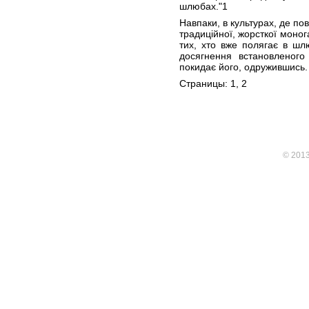
шлюбах."1
Навпаки, в культурах, де по
традиційної, жорсткої моног
тих, хто вже полягає в шл
досягнення встановленого
покидає його, одружившись.
Страницы: 1,
2
© 201