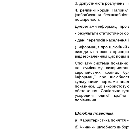
3. допустимість розлучень і 
4. релігійні норми. Наприк
(зобов'язання безшлюбність
поширеності.
Джерелами інформації про 
- результати статистичної о
- дані переписів населення 
( Інформація про шлюбний 
виходить на основі принцип
віддзеркаленням цих подій 
Спочатку система показник
на сумісному використанн
європейських країнах б
інформації про шлюбнос
культурними нормами аналі
показники, що використовую
обстеження. Соціально-куль
усередині однієї країн
порівняння.
Шлюбна поведінка
а) Характеристика поняття 
б) Чинники шлюбного вибор