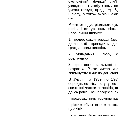
економічній функції сім
укладення шлюбу, якому пе
умови (викуп, придане). Ві
шлюбу, а також вибір шлюб
сім'ї.
Розвиток індустріального с
освіти і втягуванням жінк
нової зміни шлюбу:
1. процес секуляризації (зві
діяльності) приводить д
гражданским шлюбом;
2. укладення шлюбу сп
розлучення;
3. зростання загальної і
возраст4. Росте число чо
збільшується число дошлюбни
В Україні, з 1939 по 1959
середнього віку вступу д
зниженні частки чоловіків, щ
до 24 років. Цей процес зн
· продовженням термінів на
· різким збільшенням частк
цих віків;
· істотним збільшенням пито