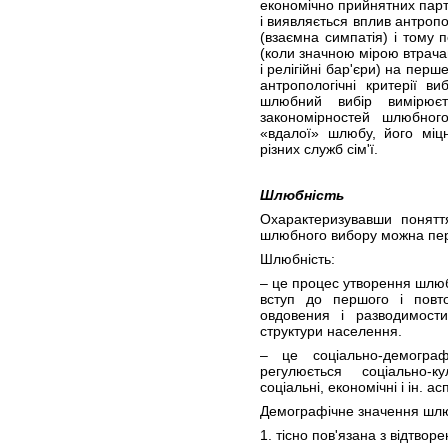
економічно прийнятних парт
і виявляється вплив антропол
(взаємна симпатія) і тому п
(коли значною мірою втрачаю
і релігійні бар'єри) на перш
антропологічні критерії в
шлюбний вибір вимірюєт
закономірностей шлюбног
«вдалої» шлюбу, його міцн
різних служб сім'ї.
Шлюбність
Охарактеризувавши понятт
шлюбного вибору можна пер
Шлюбність:
– це процес утворення шлюб
вступ до першого і повт
овдовения і разводимост
структури населення.
– це соціально-демогра
регулюється соціально-
соціальні, економічні і ін. ас
Демографічне значення шлю
1. тісно пов'язана з відтво