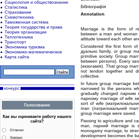
Социология и обществознание
Бібліографія
Статистика
Страхование
Annotation
Схемотехника
Таможенная система
Теория государства и права
Marriage is the form of r
Теория организации
between a man and woman wh
Теплотехника
attitude toward each other and
Транспорт
Considered the first form of
Экономика туризма
дуально family, or group mar
Экономико-математическое
primitive society. Group mar
Карта сайта
between persons). Every sexu
(екзогамія). That group marr
not tendon together and d
collective.
In future group marriage bet
конкурс
narrowed to the persons wh
gradually changed парним mar
парному marriage of wife se
sort of wife (матрилокальний
Голосование
man (патрилокальний marria
group marriage were saved.
Как вы оцениваете работу нашего
Passing to agriculture and c
сайта?
man, парний marriage is st
Отлично
monogamy marriage, to strengt
development becomes the bas
Хорошо