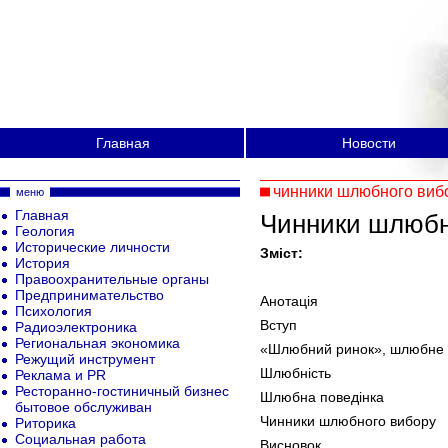
Главная
Новости
чинники шлюбного виб
меню
Главная
Чинники шлюбн
Геология
Исторические личности
Зміст:
История
Правоохранительные органы
Предпринимательство
Анотація
Психология
Вступ
Радиоэлектроника
Региональная экономика
«Шлюбний ринок», шлюбне 
Режущий инструмент
Шлюбність
Реклама и PR
Ресторанно-гостиничный бизнес
Шлюбна поведінка
бытовое обслуживан
Чинники шлюбного вибору
Риторика
Социальная работа
Висновок