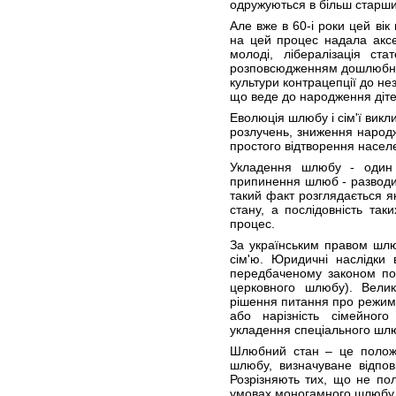
одружуються в більш старших
Але вже в 60-і роки цей вік
на цей процес надала аксе
молоді, лібералізація ст
розповсюдженням дошлюбних 
культури контрацепції до нез
що веде до народження діт
Еволюція шлюбу і сім'ї викл
розлучень, зниження народж
простого відтворення населе
Укладення шлюбу - один 
припинення шлюб - разводи
такий факт розглядається я
стану, а послідовність так
процес.
За українським правом шл
сім'ю. Юридичні наслідки
передбаченому законом пор
церковного шлюбу). Вели
рішення питання про режим 
або нарізність сімейног
укладення спеціального шлю
Шлюбний стан – це положе
шлюбу, визначуване відпов
Розрізняють тих, що не по
умовах моногамного шлюбу 