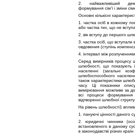
2. найважливіший демо
формування сім'ї і зміни сі
Основні кількісні характери
1. частка осіб в кожному п
або частка тих, що не вступ
2. вік вступу до першого шл
3. частка осіб, що вступали
овдовения (ступінь компенса
4. інтервал між розлучення
Серед вимірників процесу 
шлюбності, що показують 
населенні (загальні ко
шлюбоспособного населення
також характеристики шлюб
часу. Ці показники опи
вимірювання можливе за д
всі процеси формування
відтворенні шлюбної структ
На рівень шлюбності1 вплив
1. пануючі цінності даного с
2. юридичні чинники (ос
встановленого в даному сус
в законодавстві різних країн