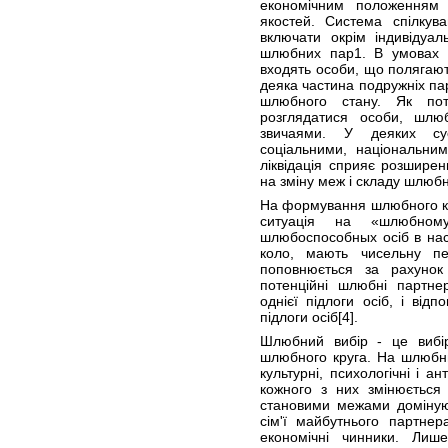
економічним положенням 
якостей. Система спілку
включати окрім індивідуал
шлюбних пар1. В умовах 
входять особи, що полягают
деяка частина подружніх пар
шлюбного стану. Як пот
розглядатися особи, шл
звичаями. У деяких су
соціальними, національним
ліквідація сприяє розшире
на зміну меж і складу шлюбн
На формування шлюбного кол
ситуація на «шлюбному
шлюбоспособных осіб в на
коло, мають чисельну п
поповнюється за рахунок
потенційні шлюбні партне
однієї підлоги осіб, і ві
підлоги осіб
[4]
.
Шлюбний вибір - це вибі
шлюбного круга. На шлюбний
культурні, психологічні і а
кожного з них змінюється 
становими межами доміную
сім'ї майбутнього партне
економічні чинники. Лиш