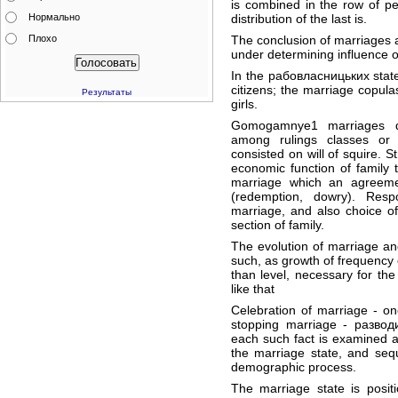
is combined in the row of p
Нормально
distribution of the last is.
Плохо
The conclusion of marriages 
under determining influence o
In the рабовласницьких stat
citizens; the marriage copula
Результаты
girls.
Gomogamnye1 marriages dom
among rulings classes or 
consisted on will of squire. S
economic function of family 
marriage which an agreemen
(redemption, dowry). Respon
marriage, and also choice o
section of family.
The evolution of marriage a
such, as growth of frequency o
than level, necessary for the
like that
Celebration of marriage - o
stopping marriage - разво
each such fact is examined 
the marriage state, and seq
demographic process.
The marriage state is positi