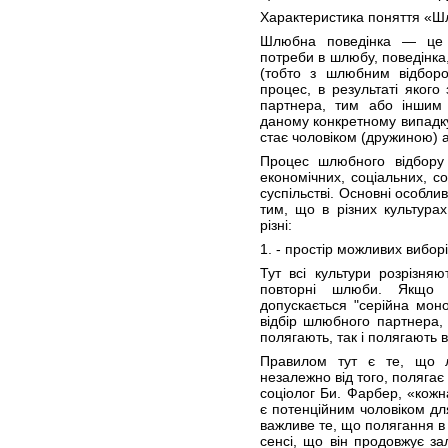
Характеристика поняття «Ш
Шлюбна поведінка — це 
потреби в шлюбу, поведінка
(тобто з шлюбним відборо
процес, в результаті якого
партнера, тим або іншим 
даному конкретному випадку
стає чоловіком (дружиною) а
Процес шлюбного відбору 
економічних, соціальних, с
суспільстві. Основні особли
тим, що в різних культурах
різні:
1. - простір можливих виборі
Тут всі культури розрізня
повторні шлюби. Якщо 
допускається "серійна моно
відбір шлюбного партнера,
полягають, так і полягають 
Правилом тут є те, що 
незалежно від того, полягає
соціолог Би. Фарбер, «кожн
є потенційним чоловіком для
важливе те, що полягання в
сенсі, що він продовжує з