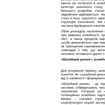
ніколи не полягали в шлюб
категорії шлюбного стану
більшості розробок стати
овдовении відбувається пе
стану в іншу, сукупність та
структури населення, яке 
частина відтворення насел
Облік розподілу населення 
при вивченні шлюбності, п
сім'ї, а також процесів на
особи визначається при пер
за принципом самовизначенн
співпадає з тим, що запи
неповної зіставності даних з
«Шлюбний ринок», шлюбн
Для розуміння терміну шлю
поняття, як «шлюбний ринок
від їх наявності і формуван
«Шлюбний ринок» - це тер
системи співвідношень чи
населення. Ситуація на 
потенційних шлюбних партне
вікової – статевої струк
соціокультурні норми засте