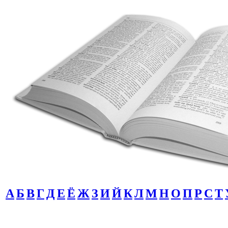
А
Б
В
Г
Д
Е
Ё
Ж
З
И
Й
К
Л
М
Н
О
П
Р
С
Т