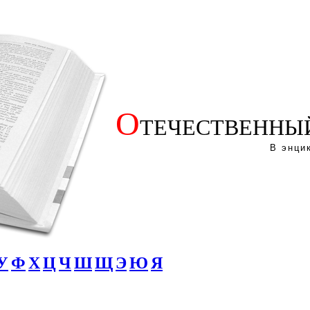
О
ТЕЧЕСТВЕННЫ
В энци
У
Ф
Х
Ц
Ч
Ш
Щ
Э
Ю
Я