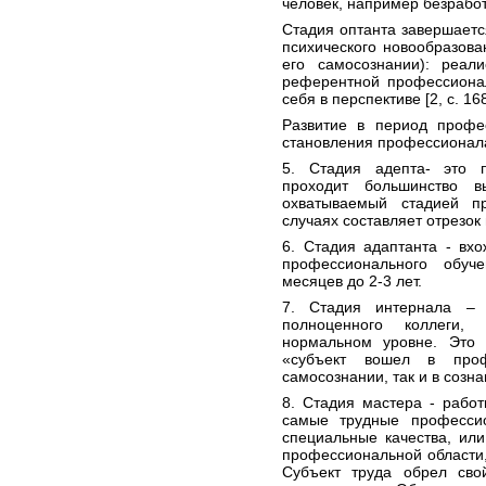
человек, например безрабо
Стадия оптанта завершает
психического новообразован
его самосознании): реали
референтной профессионал
себя в перспективе [2, с. 168
Развитие в период профе
становления профессионал
5. Стадия адепта- это п
проходит большинство в
охватываемый стадией п
случаях составляет отрезок 
6. Стадия адаптанта - вх
профессионального обуч
месяцев до 2-3 лет.
7. Стадия интернала – 
полноценного коллеги,
нормальном уровне. Это с
«субъект вошел в про
самосознании, так и в сознан
8. Стадия мастера - работ
самые трудные професси
специальные качества, ил
профессиональной области,
Субъект труда обрел сво