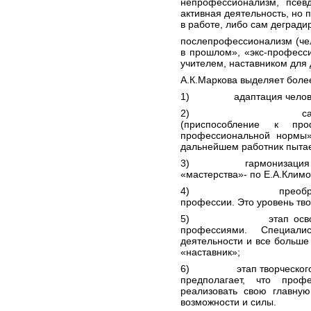
непрофессионализм, псев
активная деятельность, но 
в работе, либо сам деградир
послепрофессионализм (че
в прошлом», «экс-професси
учителем, наставником для 
А.К.Маркова выделяет боле
1) адаптация человека
2) самоактуализа
(приспособление к про
профессиональной нормы»
дальнейшем работник пытае
3) гармонизация челов
«мастерства»- по Е.А.Климо
4) преобразование,
профессии. Это уровень тво
5) этап освоения св
профессиями. Специал
деятельности и все больше 
«наставник»;
6) этап творческого са
предполагает, что проф
реализовать свою главну
возможности и силы.