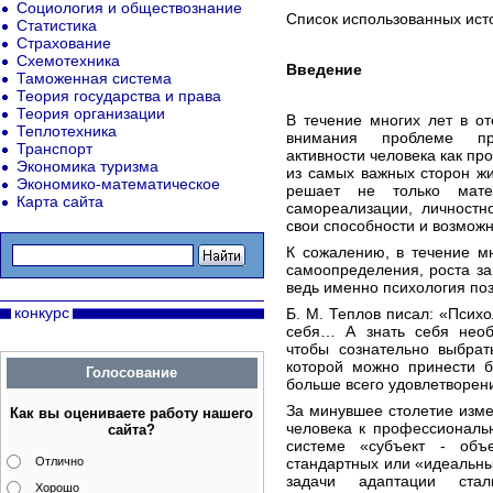
Социология и обществознание
Список использованных ист
Статистика
Страхование
Схемотехника
Введение
Таможенная система
Теория государства и права
Теория организации
В течение многих лет в о
Теплотехника
внимания проблеме про
Транспорт
активности человека как пр
Экономика туризма
из самых важных сторон ж
Экономико-математическое
решает не только мат
Карта сайта
самореализации, личностно
свои способности и возможн
К сожалению, в течение м
самоопределения, роста за
ведь именно психология поз
конкурс
Б. М. Теплов писал: «Псих
себя… А знать себя необ
чтобы сознательно выбрат
которой можно принести б
Голосование
больше всего удовлетворения
За минувшее столетие изм
Как вы оцениваете работу нашего
человека к профессиональ
сайта?
системе «субъект - объ
Отлично
стандартных или «идеальны
задачи адаптации стал
Хорошо