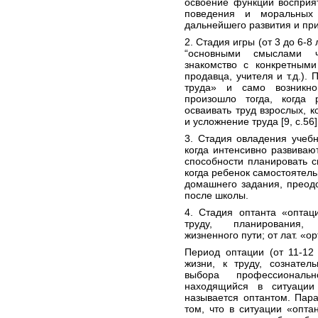
освоение функций восприя
поведения и моральных 
дальнейшего развития и при
2. Стадия игры (от 3 до 6-8
“основными смыслами ч
знакомство с конкретным
продавца, учителя и т.д.).
труда» и само возникно
произошло тогда, когда
осваивать труд взрослых, 
и усложнение труда [9, с.56]
3. Стадия овладения учебн
когда интенсивно развиваю
способности планировать с
когда ребенок самостоятел
домашнего задания, преод
после школы.
4. Стадия оптанта «оптаци
труду, планирования, 
жизненного пути; от лат. «opt
Период оптации (от 11-12 
жизни, к труду, сознател
выбора профессиональн
находящийся в ситуации
называется оптантом. Пара
том, что в ситуации «опта