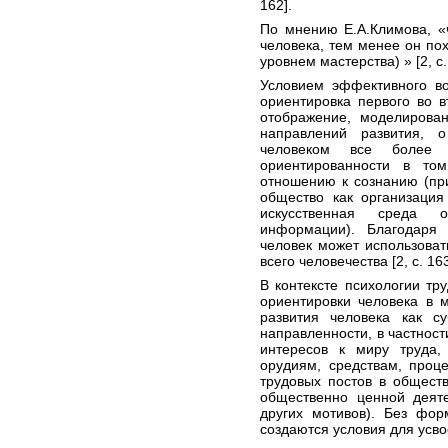
162].
По мнению Е.А.Климова, «
человека, тем менее он пох
уровнем мастерства) » [2, с.
Условием эффективного во
ориентировка первого во вт
отображение, моделирован
направлений развития, 
человеком все более 
ориентированности в то
отношению к сознанию (при
общество как организаци
искусственная среда о
информации). Благодаря
человек может использоват
всего человечества [2, с. 163
В контексте психологии тр
ориентировки человека в 
развития человека как с
направленности, в частност
интересов к миру труда
орудиям, средствам, проце
трудовых постов в обществ
общественно ценной деяте
других мотивов). Без фор
создаются условия для усво