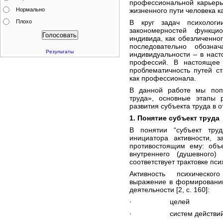
профессиональной карьеры
Нормально
жизненного пути человека ка
Плохо
В круг задач психологи
закономерностей функци
индивида, как обезличенног
последовательно обозна
Результаты
индивидуальности – в нас
профессий. В настоящее
проблематичность путей ст
как профессионала.
В данной работе мы попы
труда», основные этапы р
развития субъекта труда в 
1. Понятие субъект труда
В понятии “субъект труд
инициатора активности, з
противостоящим ему: объ
внутреннего (душевного
соответствует трактовке псих
Активность психическо
выражение в формировании
деятельности [2, с. 160]:
· целей
· систем действи