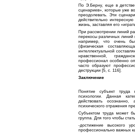
По Э.Берну, еще в детств
сценариев», которые уже в
преодолевать. Эти сценар
действительно интересную
жизнь, заставляя его «играть
При рассмотрении линий ра
перекосы различных линий (
например, что очень бы
(физическая составляющ
интеллектуальной составля
нравственной, гражданс
профессионал особенно оп
часто образуют професси
деструкции [5, с. 116].
Заключение
Понятие субъект труда 
психологии. Данная кате
действовать осознанно, 
психического отражения пр
Субъектом труда может бы
группа. Для того чтобы ста
-достижение высокого ур
профессионально важных ка