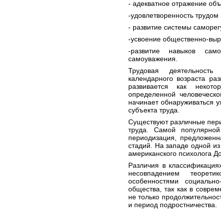
- адекватное отражение объ
-удовлетворенность трудом
- развитие системы саморе
-усвоение общественно-выр
-развитие навыков само
самоуважения.
Трудовая деятельност
календарного возраста ра
развивается как некото
определенной человеческо
начинает обнаруживаться у
субъекта труда.
Существуют различные пери
труда. Самой популярной
периодизация, предложенн
стадий. На западе одной и
американского психолога Д
Различия в классификация
несовпадением теоретик
особенностями социально
общества, так как в совре
не только продолжительност
и период подростничества.