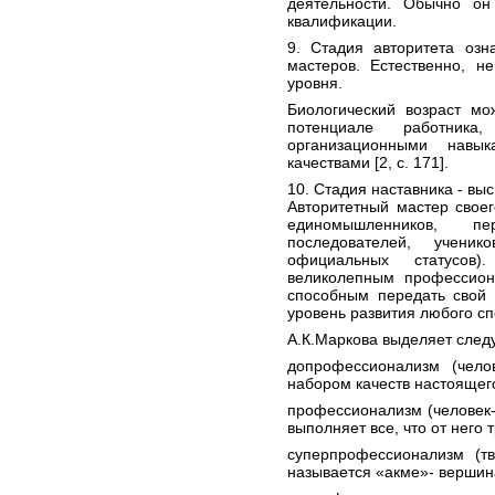
деятельности. Обычно о
квалификации.
9. Стадия авторитета озн
мастеров. Естественно, н
уровня.
Биологический возраст мо
потенциале работника
организационными навы
качествами [2, с. 171].
10. Стадия наставника - вы
Авторитетный мастер свое
единомышленников, п
последователей, ученик
официальных статусов
великолепным профессион
способным передать свой 
уровень развития любого сп
А.К.Маркова выделяет сле
допрофессионализм (чело
набором качеств настоящег
профессионализм (человек-
выполняет все, что от него 
суперпрофессионализм (тв
называется «акме»- вершин