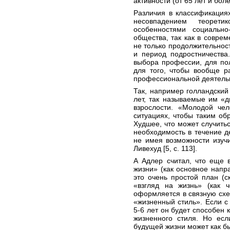
активности (от 65 лет и боле
Различия в классификация
несовпадением теоретик
особенностями социально
общества, так как в совре
не только продолжительност
и период подростничества
выбора профессии, для по
для того, чтобы вообще р
профессиональной деятельно
Так, например голландский 
лет, так называемые им «
взрослости. «Молодой чел
ситуациях, чтобы таким об
Худшее, что может случитьс
необходимость в течение де
не имея возможности изучи
Ливехуд [5, с. 113].
А Адлер считал, что еще 
жизни» (как основное напр
это очень простой план (
«взгляд на жизнь» (как ч
оформляется в связную схе
«жизненный стиль». Если с
5-6 лет он будет способен
жизненного стиля. Но есл
будущей жизни может как бы 