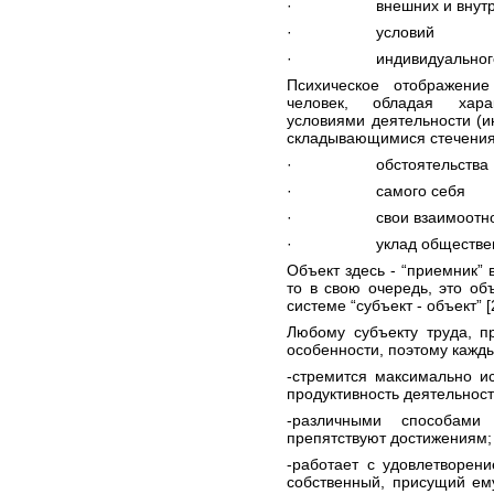
· внешних и внутрен
· условий
· индивидуального 
Психическое отображени
человек, обладая хара
условиями деятельности (и
складывающимися стечениям
· обстоятельства
· самого себя
· свои взаимоотношен
· уклад общественной ж
Объект здесь - “приемник” 
то в свою очередь, это объ
системе “субъект - объект” [2
Любому субъекту труда, п
особенности, поэтому кажды
-стремится максимально и
продуктивность деятельност
-различными способами 
препятствуют достижениям;
-работает с удовлетворени
собственный, присущий ему