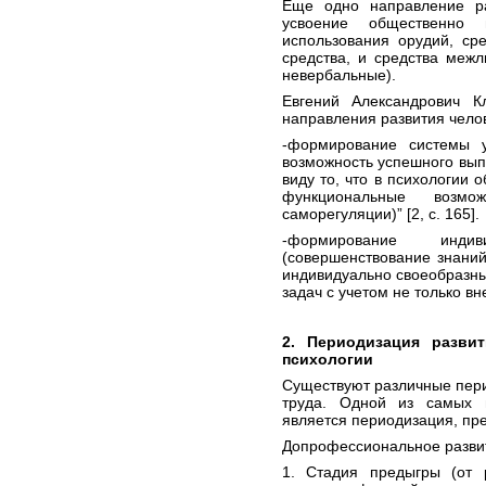
Еще одно направление ра
усвоение общественно 
использования орудий, ср
средства, и средства меж
невербальные).
Евгений Александрович К
направления развития челов
-формирование системы у
возможность успешного вып
виду то, что в психологии 
функциональные возм
саморегуляции)” [2, с. 165].
-формирование индив
(совершенствование знани
индивидуально своеобразн
задач с учетом не только вн
2. Периодизация развит
психологии
Существуют различные пери
труда. Одной из самых и
является периодизация, пре
Допрофессиональное разви
1. Стадия предыгры (от 