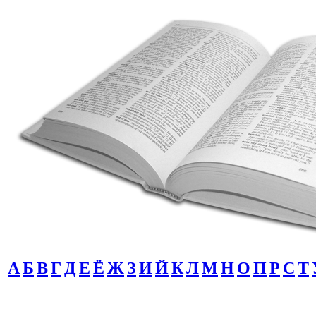
А
Б
В
Г
Д
Е
Ё
Ж
З
И
Й
К
Л
М
Н
О
П
Р
С
Т