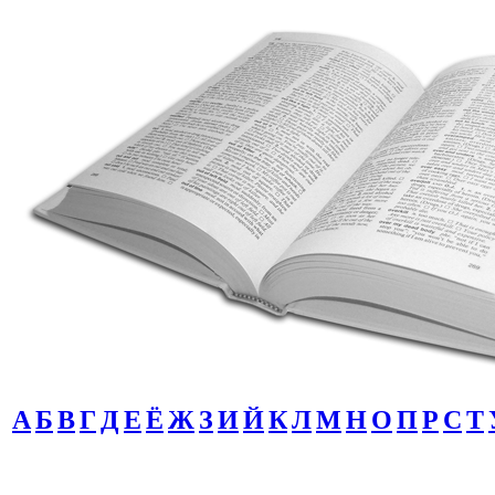
А
Б
В
Г
Д
Е
Ё
Ж
З
И
Й
К
Л
М
Н
О
П
Р
С
Т