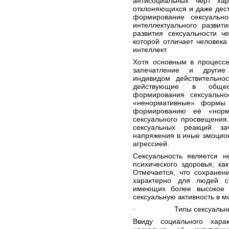
антисоциальных черт ха
отклоняющихся
и даже дест
формирование сексуально
интеллектуального разви
развития сексуальности 
которой отличает человека
интеллект
.
Хотя основным в процессе
запечатление
и другие ф
индивидом действительно
действующие в общес
формирования сексуальнос
«ненормативные» формы 
формированию её «норм
сексуального просвещения
сексуальных реакций з
напряжения
в иные
эмоцио
агрессией
.
Сексуальность является 
психического
здоровья
, ка
Отмечается, что сохранен
характерно для людей 
имеющих более высоко
сексуальную активность в м
· Типы сексуальных 
Ввиду социального хара