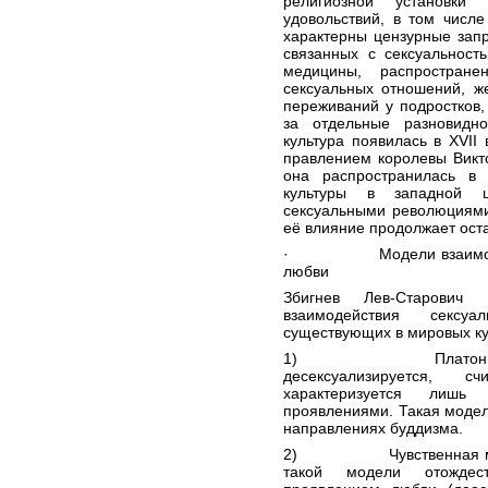
религиозной установки
удовольствий, в том числе
характерны
цензурные
запр
связанных с сексуальност
медицины, распростран
сексуальных отношений, ж
переживаний у подростков
за отдельные разновидно
культура появилась в
XVII 
правлением королевы
Викт
она распространилась 
культуры в
западной ц
сексуальными революциям
её влияние продолжает оста
· Модели взаимодейств
любви
Збигнев Лев-Старович
вы
взаимодействия секс
существующих в мировых ку
1) Платоническая м
десексуализируется, 
характеризуется лишь
проявлениями. Такая моде
направлениях
буддизма
.
2) Чувственная мо
такой модели отождес