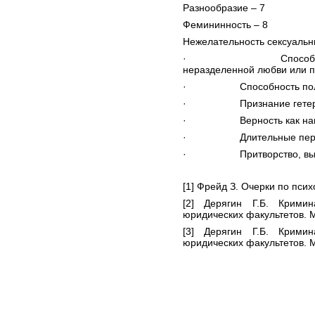
Разнообразие – 7
Фемининность – 8
Нежелательность сексуальны
· Способность испы
неразделенной любви или п
· Способность получать
· Признание гетеросекс
· Верность как наибо
· Длительные перерывы
· Притворство, выказыв
[1]
Фрейд З.
Очерки по псих
[2]
Дерягин Г.Б. Кримина
юридических факультетов. М
[3]
Дерягин Г.Б. Кримина
юридических факультетов. М