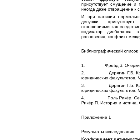
присутствует смущение и 
иногда даже отвращение к 
И при наличии нормально
девушки присутствует 
отношениями как следствие
индикатор дисбаланса в
равновесия, конфликт межд
Библиографический список
1.
Фрейд З.
Очерки
2. Дерягин Г.Б. Кримин
юридических факультетов. М
3.
Дерягин Г.Б.
Кр
юридических факультетов. М
4.
Поль Рикёр. Се
Рикёр П. История и истина. 
Приложение 1
Результаты исследования
Коэффициент интимности