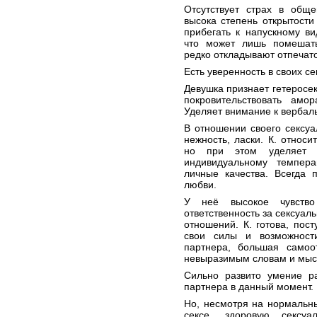
Отсутствует страх в общ
высока степень открытости
прибегать к напускному в
что может лишь помешат
редко откладывают отпечато
Есть уверенность в своих с
Девушка признает гетеросек
покровительствовать амо
Уделяет внимание к вербал
В отношении своего сексуа
нежность, ласки. К. относи
но при этом уделяет 
индивидуальному темпера
личные качества. Всегда 
любви.
У неё высокое чувство
ответственность за сексуал
отношений. К. готова, пос
свои силы и возможност
партнера, большая самоо
невыразимым словам и мысл
Сильно развито умение р
партнера в данный момент.
Но, несмотря на нормальн
сексе, здоровую сексу