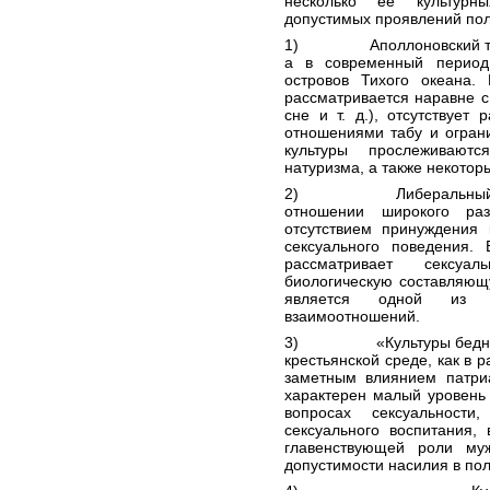
несколько её
культурны
допустимых проявлений пол
1) Аполлоновский тип,
а в современный период
островов
Тихого океана
. 
рассматривается наравне с
сне и т. д.), отсутствует
отношениями
табу
и ограни
культуры прослеживают
натуризма
, а также некото
2) Либеральный тип, 
отношении широкого раз
отсутствием принуждени
сексуального поведения.
рассматривает сексуа
биологическую
составляющ
является одной из в
взаимоотношений.
3) «Культуры бедност
крестьянской
среде, как в
р
заметным влиянием
патри
характерен малый уровень
вопросах сексуальности
сексуального воспитания
,
главенствующей роли му
допустимости
насилия
в пол