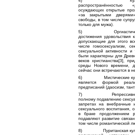
4) Культуры любо
распространённостью
осуждающих открытые проя
«за закрытыми дверями»
свободы, в том числе
супру
только для мужа).
5) Оргиастические к
достижения удовольствия к
допускающие для этого вс
числе
гомосексуализм
,
се
сексуальной активности и 
были характерны для
Древ
веков христианства
[3]
, при
среды Нового времени, 
сейчас они встречаются в н
6) Мистические культур
является формой реа
предписаний (
даосизм
,
тан
7) Репрессивные куль
полному подавлению сексуал
запретах на внебрачные и
сексуального воспитания
, 
в
браке
продолжением р
подавляют развитие связа
том числе
романтической л
8)
Пуританская
ку