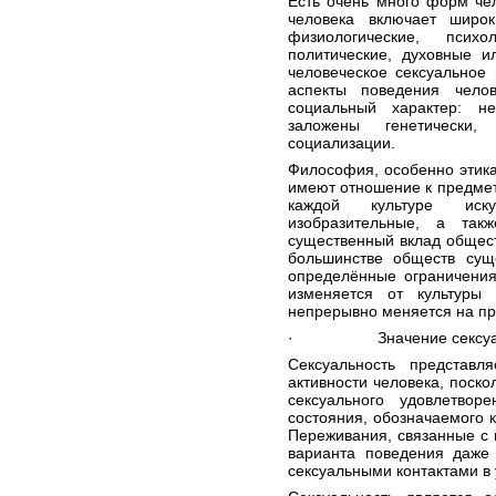
Есть очень много форм чел
человека
включает широ
физиологические
,
психол
политические
,
духовные
и
человеческое сексуальное
аспекты поведения челов
социальный характер: не
заложены
генетически
, 
социализации
.
Философия
, особенно
этик
имеют отношение к предмету
каждой культуре иск
изобразительные, а так
существенный вклад общест
большинстве обществ су
определённые ограничения
изменяется от культуры 
непрерывно меняется на пр
· Значение сексуал
Сексуальность представ
активности человека, поско
сексуального
удовлетворен
состояния, обозначаемого к
Переживания, связанные с
варианта поведения даже 
сексуальными контактами в 