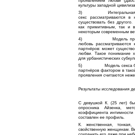
проявлением любви (
даос
культуры западной цивилиза
3) Интегральная или 
секс рассматриваются в 
существовать без другого
как примитивным, так и в
некоторым современным ве
4) Модель противопос
любовь рассматриваются 
партнёров: может существов
любви. Такое понимание х
для
урбанистических
субкул
5) Модель секса без 
партнёров фактором в так
проявления считаются неже
Результаты исследования д
С девушкой К. (25 лет) б
опросника Айзенка, мет
коэффициента интимности 
составлен ее профиль.
К. женственная, тонкая, 
свойственную женщинам. Вер
сохранить его даже при не