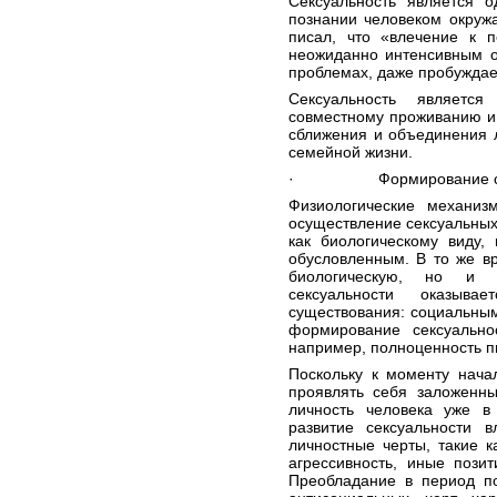
Сексуальность является 
познании
человеком окруж
писал, что «влечение к 
неожиданно интенсивным о
проблемах, даже пробуждае
Сексуальность являет
совместному проживанию и
сближения и объединения 
семейной жизни
.
· Формирование сек
Физиологические
механизм
осуществление сексуальны
как
биологическому виду
,
обусловленным. В то же вр
биологическую, но и 
сексуальности оказыв
существования: социальным
формирование сексуально
например, полноценность
п
Поскольку к моменту нач
проявлять себя заложенны
личность
человека уже в 
развитие сексуальности
личностные черты, такие 
агрессивность
, иные позит
Преобладание в период по