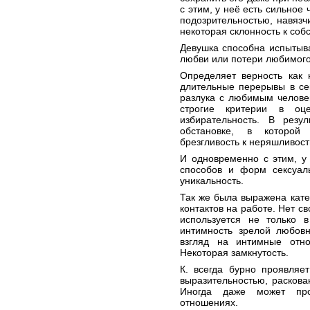
с этим, у неё есть сильное
подозрительностью, навязч
некоторая склонность к соб
Девушка способна испытыв
любви или потери любимого
Определяет верность как 
длительные перерывы в се
разлука с любимым челове
строгие критерии в оце
избирательность. В резу
обстановке, в которой 
брезгливость к неряшливост
И одновременно с этим, у
способов и форм сексуаль
уникальность.
Так же была выражена кате
контактов на работе. Нет с
используется не только в
интимность зрелой любовн
взгляд на интимные отно
Некоторая замкнутость.
К. всегда бурно проявляе
выразительностью, раскова
Иногда даже может проя
отношениях.