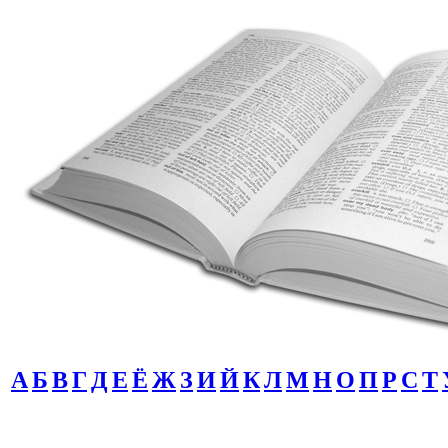
А
Б
В
Г
Д
Е
Ё
Ж
З
И
Й
К
Л
М
Н
О
П
Р
С
Т