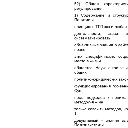
52) Общая характерист
регулирования.
1) Содержание и структу
Понятие и
принципы. ТГП как и любая
деятельности, ставит 
систематизировать
объективные знания о дейст
праве,
этих специфичиских соц
место в жизни
общества. Наука о гос-ве 
общих
политико-юридических зако
функционирования гос-вен
Сущ.
неск. подходов к пониман
методол-я – не
только совок-ть методов, н
1.
дедуктивный – знания вы
Позитивистский