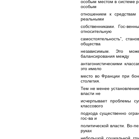
особым местом в системе р
особым
отношением к средствам п
реальными
собственниками. Гос-венн
относительную
самостоятельность”, стано
общества
независимым. Это може
балансирования между
антагонистическими класса
это имело
место во Франции при бона
столетия.
Тем не менее установление 
власти не
исчерпывает проблемы сущ
классового
подхода существенно огра
гос-ва и
политической власти. Во-пе
руках
небольшой социальной гру