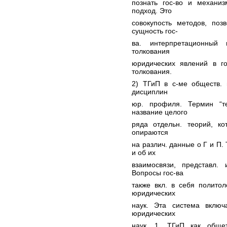
познать гос-во и механиз
подход. Это
совокупость методов, поз
сущность гос-
ва. интерпретационный 
толкования
юридических явлений в г
толкования.
2) ТГиП в с-ме обществ. 
дисциплин
юр. профиля. Термин “т
название целого
ряда отдельн. теорий, кот
опираются
на различ. данные о Г и П.
и об их
взаимосвязи, представл.
Вопросы гос-ва
также вкл. в себя полито
юридических
наук. Эта система включ
юридических
наук. 1. ТГиП как общет