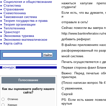
Социология и обществознание
нажиться хапугам преп
Статистика
студента!
Страхование
Если есть, что вы думаете,
Схемотехника
и
Таможенная система
Теория государства и права
отправьте в сеть!
Теория организации
Сейчас помогли вы завтра по
Теплотехника
Транспорт
http://www.bankreferatov.ru/
Экономика туризма
добавить реферат.
Экономико-математическое
Карта сайта
В файлах приложениях нахо
расформированный по разр
мной системе.
Печать осуществляется с дв
конкурс
Первая сторона фаил Бланк т
Важно: Перед печатью обя
принтере.
Голосование
(Плохо написан вопрос № 4
С уважением,
Как вы оцениваете работу нашего
сайта?
Сергей
Отлично
PS: Если есть какие пожел
крутые
Хорошо