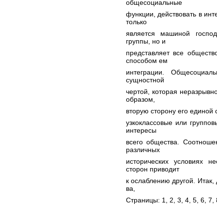
общесоциальные
функции, действовать в инт
только
является машиной господ
группы, но и
представляет все обществ
способом ем
интеграции. Общесоциал
сущностной
чертой, которая неразрывно
образом,
вторую сторону его единой 
узкоклассовые или группо
интересы
всего общества. Соотноше
различных
исторических условиях н
сторон приводит
к ослаблению другой. Итак,
ва,
Страницы: 1,
2
,
3
,
4
,
5
,
6
,
7
,