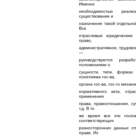
Именно
необходимостью реали
существование и
назначение такой отдельно
Все
отраслевые юридические 
право,
административное, трудовое
—
руководствуются разра
положениями о
сущности, типе, формах
понятиями гос-ва,
органа гос-ва, гос-го механ
нормативного акта, отра
применения
права, правоотношения, су
т.д. В то
же время все эти полож
соответствующих
разносторонних данных сп
праве. Их