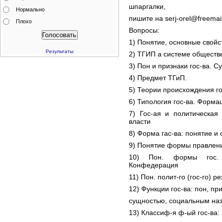
шпаргалки,
Нормально
пишите на serj-orel@freemail
Плохо
Вопросы:
1) Понятие, основные свойс
Результаты
2) ТГИП а системе обществ
3) Пон и признаки гос-ва. С
4) Предмет ТГиП.
5) Теории происхождения го
6) Типология гос-ва. Форма
7) Гос-ая и политическая
власти
8) Форма гас-ва: понятие 
9) Понятие формы правлени
10) Пон. формы гос. у
Конфедерация
11) Пон. полит-го (гос-го) 
12) Функции гос-ва: пон, пр
сущностью, социальным на
13) Классиф-я ф-ый гос-ва: 