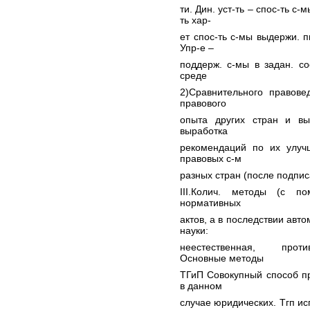
ти. Дин. уст-ть – спос-ть с
ть хар-
ет спос-ть с-мы выдержи. п
Упр-е –
поддерж. с-мы в задан. со
среде
2)Сравнительного правове
правового
опыта других стран и в
выработка
рекомендаций по их улучш
правовых с-м
разных стран (после подпис
III.Колич. методы (с п
нормативных
актов, а в последствии авт
науки:
неестественная, против
Основные методы
ТГиП Совокупный способ п
в данном
случае юридических. Тгп и