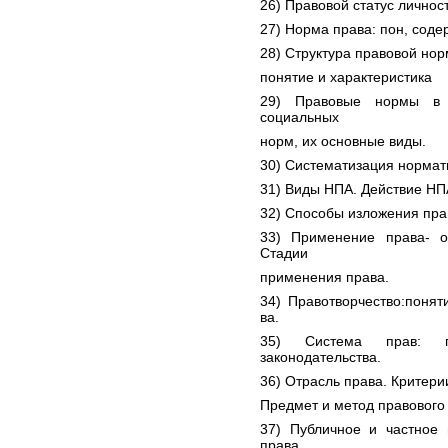
26) Правовой статус личност
27) Норма права: пон, соде
28) Структура правовой нор
понятие и характеристика
29) Правовые нормы в 
социальных
норм, их основные виды.
30) Систематизация нормати
31) Виды НПА. Действие НПА
32) Способы изложения пра
33) Применение права- 
Стадии
применения права.
34) Правотворчество:понят
ва.
35) Система прав: п
законодательства.
36) Отрасль права. Критери
Предмет и метод правового
37) Публичное и частное 
права.