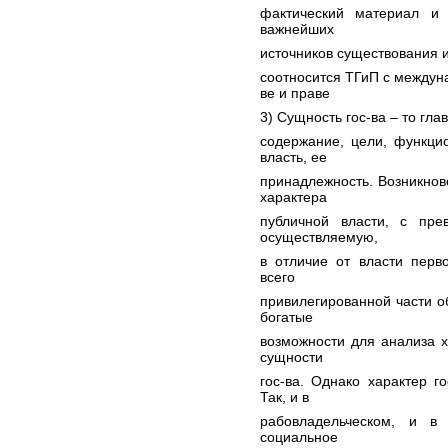
фактический материал и
важнейших
источников существования и
соотносится ТГиП с междун
ве и праве
3) Сущность гос-ва – то гла
содержание, цели, функци
власть, ее
принадлежность. Возникнов
характера
публичной власти, с пре
осуществляемую,
в отличие от власти перв
всего
привилегированной части о
богатые
возможности для анализа х
сущности
гос-ва. Однако характер г
Так, и в
рабовладельческом, и в
социальное