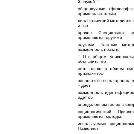
й наукой –
общенаучные (философск
применялся только
диалектический материализ
и все
прочее. Специальные 
применяются другими
науками. Частные метод
возможность познать
ТГП в общем, универсаль
объяснить что
есть гос-во в общем смы
признаки гос-
венности во всех странах п
– дает
возможность идентифициров
идет об
определенном гос-ве в конк
социологический. Прив
применяются методы,
используемые социологам
Позволяет