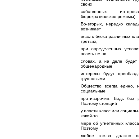
своих
собственных интерес
бюрократические режимы).
Во-вторых, нередко склад
возникает
власть блока различных кла
третьих,
при определенных условия
власть не на
словах, а на деле будет 
общенародные
интересы будут преоблад
групповыми.
Общество всегда едино, 
социальные
противоречия. Ведь без 
Поэтому стоящий
у власти класс или социаль
какой-то
мере об угнетенных класса
Поэтому
любое гос-во должно ос