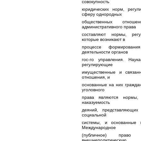
совокупность
юридических норм, регул
сферу однородных
общественных отнош
административного права
составляют нормы, рег
которые возникают в
процессе формирования
деятельности органов
гос-го управления. Наук
регулирующие
имущественные и связан
отношения, и
основанные на них гражда
уголовного
права являются нормы, 
наказуемость
деяний, представляющих
социальной
системы, и основанные 
Международное
(публичное) право 
внешнеполитическую