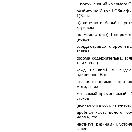
– получ. знаний из самого О-
разбита на 3 гр.: I.Общефи
1)З-ны:
a)единства и борьбы проти
круговом –
по Аристотелю) b)переход
(новое
всегда отрицает старое и н
всякая
форма содержательна, вся
ть и явл-е (в
кажд. из явл-й м. выдел
единичное. Вот
эти эл-ты примен. при из
методы, из
кот. самый применяемый - 1
стр-ра
(всякая с-ма сост. из эл-тов
дробная часть целого, со
норма, гос.
институт) b)динамич. устой
завис-