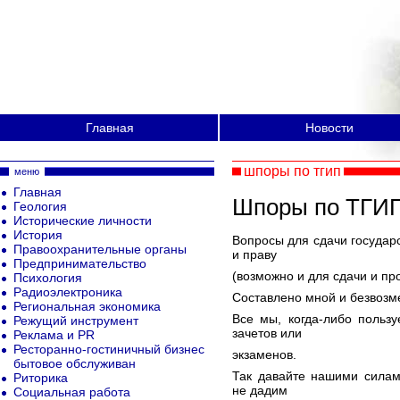
Главная
Новости
шпоры по тгип
меню
Главная
Шпоры по ТГИ
Геология
Исторические личности
История
Вопросы для сдачи государс
Правоохранительные органы
и праву
Предпринимательство
(возможно и для сдачи и пр
Психология
Радиоэлектроника
Составлено мной и безвозме
Региональная экономика
Все мы, когда-либо польз
Режущий инструмент
зачетов или
Реклама и PR
Ресторанно-гостиничный бизнес
экзаменов.
бытовое обслуживан
Так давайте нашими силам
Риторика
не дадим
Социальная работа