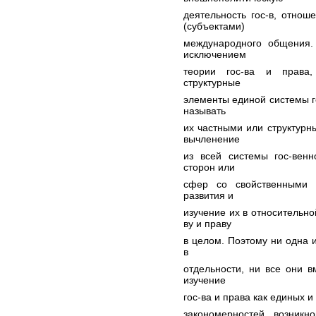
деятельность гос-в, отно
(субъектами)
международного общения. 
исключением
теории гос-ва и права,
структурные
элементы единой системы го
называть
их частными или структур
вычленение
из всей системы гос-венн
сторон или
сфер со свойственными 
развития и
изучение их в относительно
ву и праву
в целом. Поэтому ни одна и
в
отдельности, ни все они в
изучение
гос-ва и права как единых 
закономерностей возникн