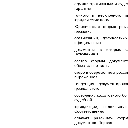
административными и суде
гарантий
точного и неуклонного 
юридических норм.
Юридическая форма регла
граждан,
организаций, должностны
официальные
документы, в которых за
Включение в
состав формы документ
обязательно, коль
скоро в современном росси
выраженная
тенденция документиров
гражданского
состояния, абсолютного бо
судебной
юрисдикции, волеизъявл
Соответственно
следует различать фор
документов. Первая -