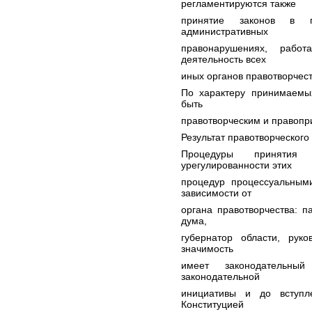
регламентируются также
принятие законов в п
административных
правонарушениях, рабо
деятельность всех
иных органов правотворчес
По характеру принимаемы
быть
правотворческим и правоп
Результат правотворческого
Процедуры принятия
урегулированности этих
процедур процессуальным
зависимости от
органа правотворчества: п
дума,
губернатор области, рук
значимость
имеет законодательн
законодательной
инициативы и до вступл
Конституцией