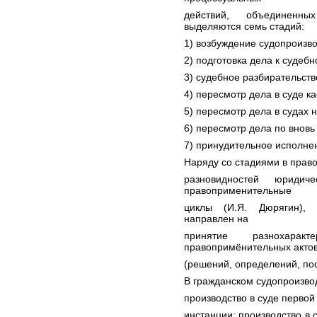
действий, объединенн
выделяются семь стадий:
1) возбуждение судопроизво
2) подготовка дела к судеб
3) судебное разбирательств
4) пересмотр дела в суде к
5) пересмотр дела в судах 
6) пересмотр дела по внов
7) принудительное исполне
Наряду со стадиями в прав
разновидностей юридич
правоприменительные
циклы (И.Я. Дюрягин), 
направлен на
принятие разнохара
правопримёнительных акто
(решений, определений, по
В гражданском судопроизвод
производство в суде первой
инстанции; производство в 