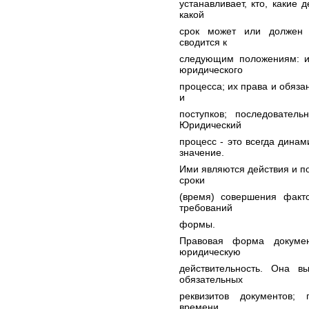
устанавливает, кто, какие 
какой
срок может или должен 
сводится к
следующим положениям: и
юридического
процесса; их права и обяз
и
поступков; последователь
Юридический
процесс - это всегда дина
значение.
Ими являются действия и п
сроки
(время) совершения факт
требований
формы.
Правовая форма докумен
юридическую
действительность. Она в
обязательных
реквизитов документов; 
времени