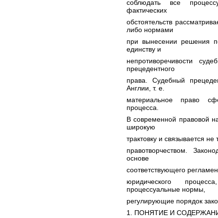
соблюдать все процесс
фактических
обстоятельств рассматрива
либо нормами
при вынесении решения п
единству и
непротиворечивости суде
прецедентного
права. Судебный прецеде
Англии, т. е.
материальное право сф
процесса.
В современной правовой н
широкую
трактовку и связывается не
правотворчеством. Закон
основе
соответствующего регламен
юридического процесс
процессуальные нормы,
регулирующие порядок зако
1. ПОНЯТИЕ И СОДЕРЖАН