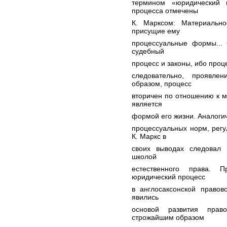
термином «юридический 
процесса отмечены
К. Марксом: Материально
присущие ему
процессуальные формы...
судебный
процесс и законы, ибо проц
следовательно, проявле
образом, процесс
вторичен по отношению к м
является
формой его жизни. Аналоги
процессуальных норм, рег
К. Маркс в
своих выводах следовал 
школой
естественного права. 
юридический процесс
в англосаксонской правов
явились
основой развития пра
строжайшим образом