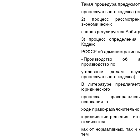
Такая процедура предусмот
процессуального кодекса (ст
2) процесс рассмотре
экономических
споров регулируется Арбит
3) процесс определения 
Кодекс
РСФСР об административны
«Производство об адм
производство по
уголовным делам осущ
процессуального кодекса).
В литературе предлагае
юридического
процесса - праворазъясни
основания: в
ходе право-разъяснительно
юридические решения - ин
отличаются
как от нормативных, так и
тем