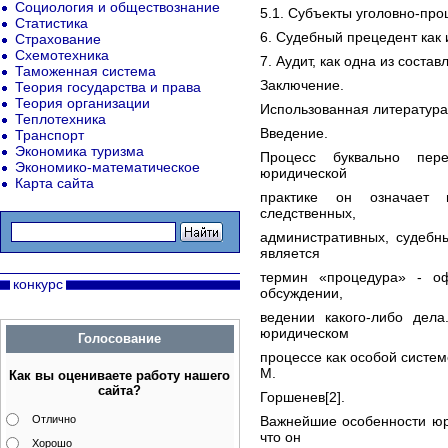
Социология и обществознание
5.1. Субъекты уголовно-пр
Статистика
6. Судебный прецедент как 
Страхование
Схемотехника
7. Аудит, как одна из сост
Таможенная система
Заключение.
Теория государства и права
Теория организации
Использованная литература
Теплотехника
Введение.
Транспорт
Экономика туризма
Процесс буквально пер
Экономико-математическое
юридической
Карта сайта
практике он означает п
следственных,
административных, судебн
является
термин «процедура» - о
конкурс
обсуждении,
ведении какого-либо дел
юридическом
Голосование
процессе как особой систем
М.
Как вы оцениваете работу нашего
сайта?
Горшенев[2].
Отлично
Важнейшие особенности юр
что он
Хорошо