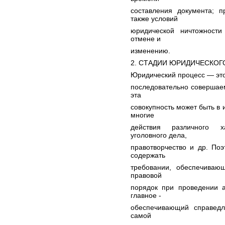
составления документа; п
также условий
юридической ничтожности
отмене и
изменению.
2. СТАДИИ ЮРИДИЧЕСКОГ
Юридический процесс — это
последовательно совершае
эта
совокупность может быть в 
многие
действия различного х
уголовного дела,
правотворчество и др. По
содержать
требовании, обеспечивающ
правовой
порядок при проведении а
главное -
обеспечивающий справедли
самой