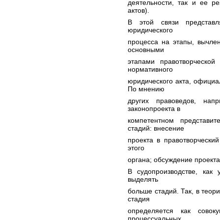
деятельности, так и ее р
актов).
В этой связи представл
юридического
процесса на этапы, вычлен
основными
этапами правотворческой 
нормативного
юридического акта, официал
По мнению
других правоведов, нап
законопроекта в
компетентном представи
стадий: внесение
проекта в правотворчески
этого
органа; обсуждение проекта
В судопроизводстве, как 
выделять
больше стадий. Так, в теор
стадия
определяется как совок
процессуальных