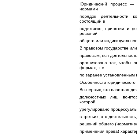
Юридический процесс — 
нормами
порядок деятельности ко
состоящий в
подготовке, принятии и д
решений
общего или индивидуальног
В правовом государстве или 
правовым, вся деятельност
организована так, чтобы 
формах, т. е.
по заранее установленным
Особенности юридического
Во-первых, это властная де
должностных лиц; во-вто
которой
урегулировано процессуал
в-третьих, это деятельност
решений общего (нормативн
применения права) характе