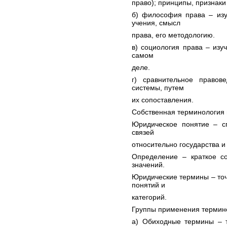
право); принципы, признаки
б) философия права – изу
учения, смысл
права, его методологию.
в) социология права – изуч
самом
деле.
г) сравнительное правов
системы, путем
их сопоставления.
Собственная терминология 
Юридическое понятие – с
связей
относительно государства и
Определение – краткое с
значений.
Юридические термины – то
понятий и
категорий.
Группы применения термино
а) Обиходные термины – т