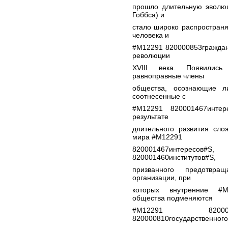
прошло длительную эволюц
Гоббса) и
стало широко распростран
человека и
#M12291 820000853граждан
революции
XVIII века. Появились
равноправные члены
общества, осознающие л
соотнесенные с
#M12291 820001467интер
результате
длительного развития сло
мира #M12291
820001467интерес
820001460институтов#S,
призванного предотвра
организации, при
которых внутренние #M
общества подменяются
#M12291 820001
820000810государственного