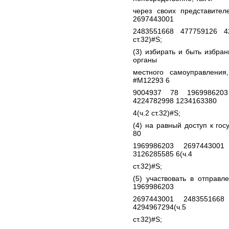
через своих представите
2697443001
2483551668 477759126 4
ст.32)#S;
(3) избирать и быть избра
органы
местного самоуправления
#M12293 6
9004937 78 1969986203
4224782998 1234163380
4(ч.2 ст.32)#S;
(4) на равный доступ к го
80
1969986203 2697443001
3126285585 6(ч.4
ст.32)#S;
(5) участвовать в отправ
1969986203
2697443001 2483551668
4294967294(ч.5
ст.32)#S;