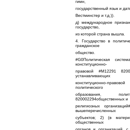
гимн,
государственный язык и дат
Вестминстер и т.д.)).
д) международное признан
государство,
из которой страна вышла.
4. Государство в политич
гражданское
общество.
#G0Политическая систе
конституционно-
правовой #M12291 82000
устанавливающих
конституционно-правов
политического
образования, пол
820002294общественных и
религиозных организаци
вышеперечисленных
субъектов; 2) (в матер
общественных
органов и организаций, с