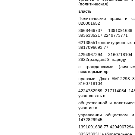
(политическая)
власть
Политические права и с
820001652
3668466737 1391091638
3936335217 2249773771
62138551конституционных
3917096693 77
4294967294 3160718104
2822граждан#S, наряду
с гражданскими (личным
некоторыми др.
правами. Дают #M12293 8
3160718104
4224782989 217114054 14
участвовать в
общественной и политичес
участие в
управлении обществом и
1472829945
1391091638 77 4294967294
3936339311избирательно