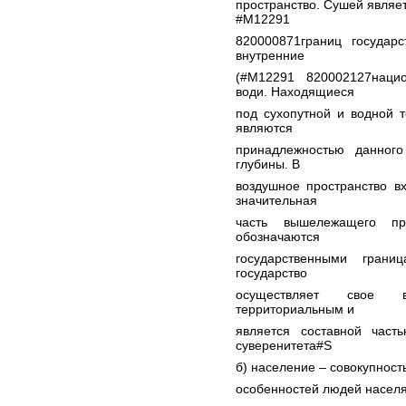
пространство. Сушей являет
#M12291
820000871границ государ
внутренние
(#M12291 820002127наци
води. Находящиеся
под сухопутной и водной 
являются
принадлежностью данного
глубины. В
воздушное пространство в
значительная
часть вышележащего пр
обозначаются
государственными грани
государство
осуществляет свое ве
территориальным и
является составной част
суверенитета#S
б) население – совокупност
особенностей людей насел