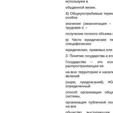
используем в
обыденной жизни.
б) Общеупотребимые терми
особое
значение (эмансипация – 
трудовая э. –
получение полного объема п
в) Чисто юридические 
специфических
юридических, правовых или
3. Понятие государства и е
Государство – это осо
распространяющая ее
на всю территорию и насел
велений
(норм, предписаний). #
определенный
способ организации обще
системы,
организация публичной по
на все
общество, выступающая