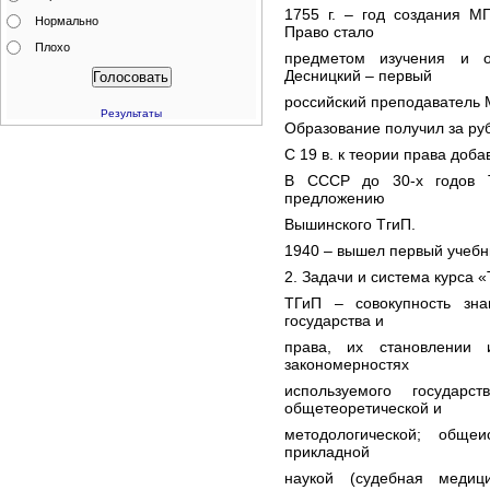
1755 г. – год создания М
Нормально
Право стало
Плохо
предметом изучения и 
Десницкий – первый
российский преподаватель М
Результаты
Образование получил за руб
С 19 в. к теории права доб
В СССР до 30-х годов Т
предложению
Вышинского ТгиП.
1940 – вышел первый учебн
2. Задачи и система курса 
ТГиП – совокупность зн
государства и
права, их становлении
закономерностях
используемого государс
общетеоретической и
методологической; общеи
прикладной
наукой (судебная медици