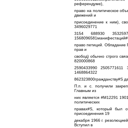
референдуме),
право на политическое объ
движений и
присоединение к ним), св
3496029771
3154 688930 353259
1568096581манифестаций#
право петиций. Обладание П
прав и
свобод) обычно строго свя
820000868
2590433990 2505771611 
1468864322
862323800гражданству#S да
П.п. и с. получили закре
Главным из
них является #M12291 190
политических
правах#S, который был о
присоединения 19
декабря 1966 г. резолюцие
Вступил в