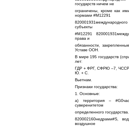
государств ничем не
ограничены, кроме как и
нормами #M12291
820001931международного пр
субъекты
#M12291 820001931между
права и
обязанности, закрепленны
Уставе ООН.
В мире 195 государств (спр
лет:
ГДР + ФРГ, СФРЮ –7, ЧССР 
Ю. + С.
Вьетнам.
Признаки государства:
1. Основные:
а) территория – #G0ча
суверенитетом
определенного государства. 
820002160недрами#S, в
воздушное