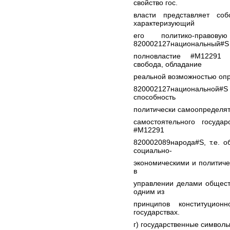
свойство гос.
власти представляет соб
характеризующий
его политико-право
820002127национальный#S 
полновластие #M12291 
свобода, обладание
реальной возможностью опр
820002127национально
способность
политически самоопределят
самостоятельного госуда
#M12291
820002089народа#S, т.е. 
социально-
экономическими и политиче
в
управлении делами общест
одним из
принципов конституцион
государствах.
г) государственные символы