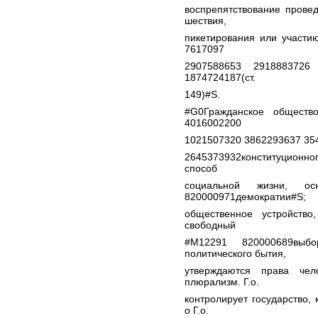
воспрепятствование прове
шествия,
пикетирования или участи
7617097
2907588653 2918883726
1874724187(ст.
149)#S.
#G0Гражданское общест
4016002200
1021507320 3862293637 35
2645373932конституционно
способ
социальной жизни, 
820000971демократии#S;
общественное устройство
свободный
#M12291 820000689выб
политического бытия,
утверждаются права чело
плюрализм. Г.о.
контролирует государство,
о Г.о.