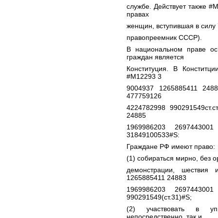
службе. Действует также #
правах
женщин, вступившая в силу 
правопреемник СССР).
В национальном праве ос
граждан является
Конституция. В Конститц
#M12293 3
9004937 1265885411 248
477759126
4224782998 990291549ст.с
24885
1969986203 2697443001
31849100533#S:
Граждане РФ имеют право:
(1) собираться мирно, без 
демонстрации, шествия 
1265885411 24883
1969986203 2697443001
990291549(ст.31)#S;
(2) участвовать в уп
непосредственно, так и