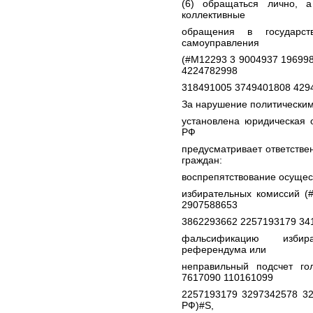
(6) обращаться лично, 
коллективные
обращения в государс
самоуправления
(#M12293 3 9004937 19699
4224782998
318491005 3749401808 4294
За нарушение политическим 
установлена юридическая о
РФ
предусматривает ответстве
граждан:
воспрепятствование осущес
избирательных комиссий (
2907588653
3862293662 2257193179 341
фальсификацию избира
референдума или
неправильный подсчет г
7617090 110161099
2257193179 3297342578 32
РФ)#S,