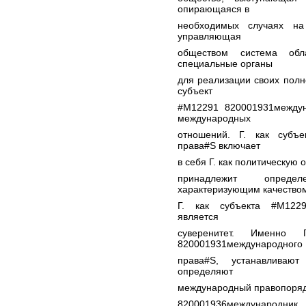
опирающаяся в
необходимых случаях на
управляющая
обществом система обла
специальные органы
для реализации своих полно
субъект
#M12291 820001931междун
международных
отношений. Г. как субъ
права#S включает
в себя Г. как политическую
принадлежит опреде
характеризующим качество
Г. как субъекта #M1229
является
суверенитет. Именно
820001931международного
права#S, устанавливают
определяют
международный правопоряд
820001936международни