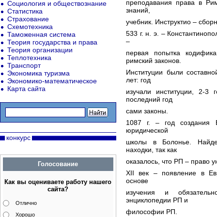
преподавания права в Рим
Социология и обществознание
знаний,
Статистика
Страхование
учебник. Инструктио – сборн
Схемотехника
533 г. н. э. – Константино
Таможенная система
–
Теория государства и права
Теория организации
первая попытка кодифика
Теплотехника
римский законов.
Транспорт
Институции были составно
Экономика туризма
лет: год
Экономико-математическое
Карта сайта
изучали институции, 2-3 
последний год
сами законы.
1087 г. – год создания 
юридической
конкурс
школы в Болонье. Найде
находки, так как
оказалось, что РП – право 
Голосование
XII век – появление в Ев
основе
Как вы оцениваете работу нашего
сайта?
изучения и обязательн
энциклопедии РП и
Отлично
философии РП.
Хорошо