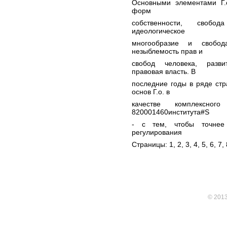
Основными элементами Г.о
форм
собственности, свобо
идеологическое
многообразие и свобод
незыблемость прав и
свобод человека, разви
правовая власть. В
последние годы в ряде ст
основ Г.о. в
качестве комплексного
820001460института#S
- с тем, чтобы точнее 
регулирования
Страницы: 1,
2
,
3
,
4
,
5
,
6
,
7
,
© 201