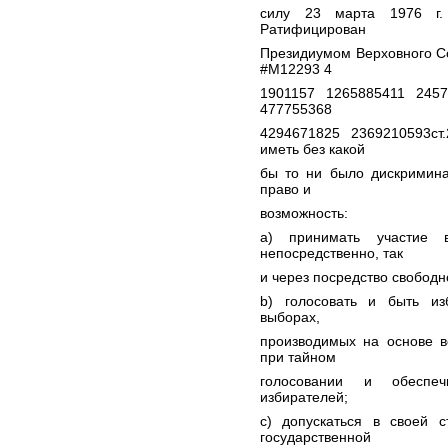
силу 23 марта 1976 г
Ратифицирован
Президиумом Верховного Со
#M12293 4
1901157 1265885411 245
477755368
4294671825 2369210593ст
иметь без какой
бы то ни было дискримина
право и
возможность:
a) принимать участие 
непосредственно, так
и через посредство свобод
b) голосовать и быть и
выборах,
производимых на основе в
при тайном
голосовании и обеспеч
избирателей;
c) допускаться в своей 
государственной