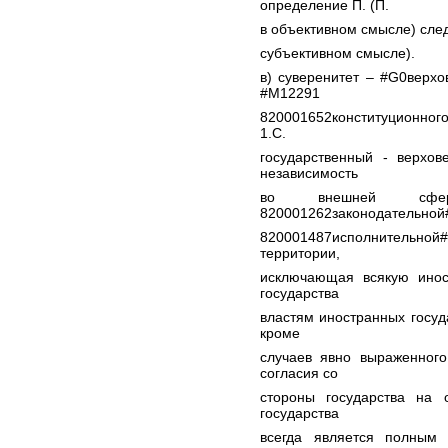
определение П. (П.
в объективном смысле) след
субъективном смысле).
в) суверенитет – #G0верхо
#M12291
820001652конституционного
1.С.
государственный - верхов
независимость
во внешней сфер
820001262законодательной
820001487исполнительной#
территории,
исключающая всякую инос
государства
властям иностранных госу
кроме
случаев явно выраженног
согласия со
стороны государства на 
государства
всегда является полным