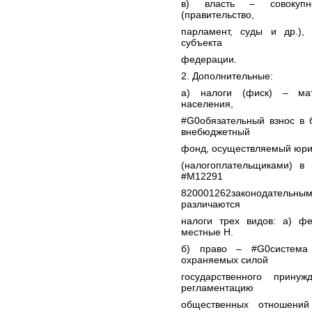
в) власть – совокупн
(правительство,
парламент, суды и др.)
субъекта
федерации.
2. Дополнительные:
а) налоги (фиск) – ма
населения,
#G0обязательный взнос в 
внебюджетный
фонд, осуществляемый юри
(налогоплательщиками) в
#M12291
820001262законодательны
различаются
налоги трех видов: а) фе
местные Н.
б) право – #G0система 
охраняемых силой
государственного прину
регламентацию
общественных отношений