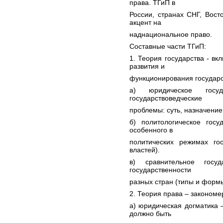
права. ТГиП в
России, странах СНГ, Вост
акцент на
наднациональное право.
Составные части ТГиП:
1. Теория государства - в
развития и
функционирования государс
а) юридическое госу
государствоведческие
проблемы: суть, назначение
б) политологическое гос
особенного в
политических режимах гос
властей).
в) сравнительное госу
государственности
разных стран (типы и формы
2. Теория права – закономе
а) юридическая догматика 
должно быть