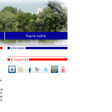
Карта сайта
реклама
в соцсетях
о-
ти
3.
ия
го