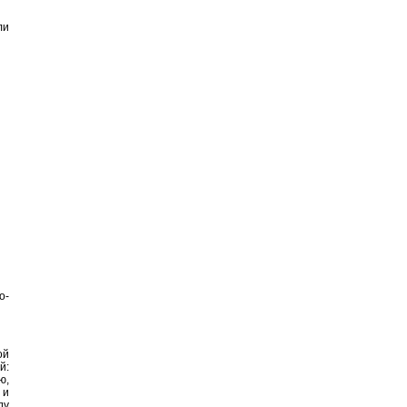
ли
о-
ой
й:
ю,
 и
ду