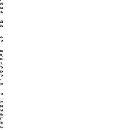
мя
ма
ль
ой
ко
т,
го
ия
я,
ие
з.
то
но
го
кт
ую
ем
 -
ых
ли
ты
ва
ет
ть
ях