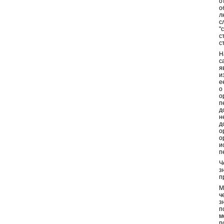
о
о
л
с
"
с
с
Н
с
я
и
е
о
о
п
д
н
д
о
о
и
п
Ч
з
п
М
ч
з
п
м
п