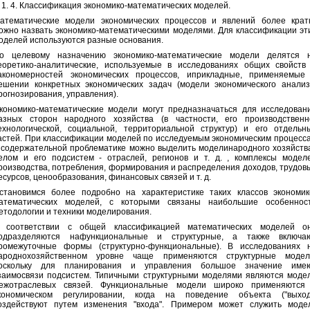
. 4. Классификация экономико-математических моделей.
атематические модели экономических процессов и явлений более крат
ожно назвать экономико-математическими моделями. Для классификации эт
оделей используются разные основания.
о целевому назначению экономико-математические модели делятся 
еоретико-аналитические, используемые в исследованиях общих свойств
акономерностей экономических процессов, иприкладные, применяемые
ешении конкретных экономических задач (модели экономического анализ
рогнозирования, управления).
кономико-математические модели могут предназначаться для исследован
азных сторон народного хозяйства (в частности, его производственн
ехнологической, социальной, территориальной структур) и его отдельн
астей. При классификации моделей по исследуемым экономическим процесс
 содержательной проблематике можно выделить моделинародного хозяйств
елом и его подсистем - отраслей, регионов и т. д. , комплексы модел
роизводства, потребления, формирования и распределения доходов, трудов
есурсов, ценообразования, финансовых связей и т. д.
становимся более подробно на характеристике таких классов экономик
атематических моделей, с которыми связаны наибольшие особеннос
етодологии и техники моделирования.
 соответствии с общей классификацией математических моделей о
одразделяются нафункциональные и структурные, а также включа
ромежуточные формы (структурно-функциональные). В исследованиях 
ароднохозяйственном уровне чаще применяются структурные модел
оскольку для планирования и управления большое значение име
заимосвязи подсистем. Типичными структурными моделями являются моде
ежотраслевых связей. Функциональные модели широко применяются
кономическом регулировании, когда на поведение объекта ("выход
оздействуют путем изменения "входа". Примером может служить моде