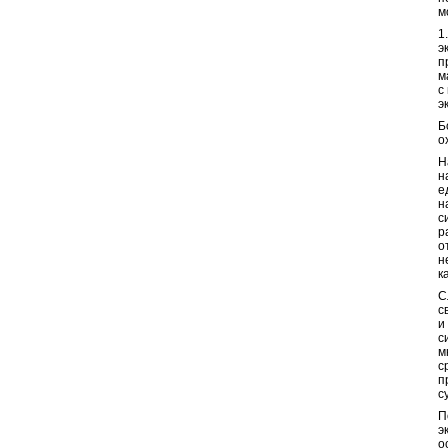
м
1
э
п
м
с
э
Б
о
Н
н
е
н
с
р
о
н
к
С
с
и
с
м
с
п
с
П
э
о