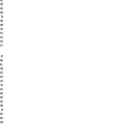
но
ей
ее
ов
 в
ов
ым
ся
го
ых
го
от
 и
ва
и,
ов
х)
ию
ых
ти
ых
ки
ия
ее
ей
 в
ие
ие
ов