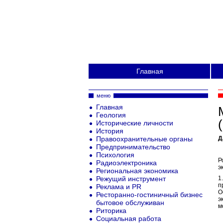
Главная
меню
Главная
Геология
Исторические личности
История
Правоохранительные органы
Д
Предпринимательство
П
Психология
Р
Радиоэлектроника
э
Региональная экономика
Режущий инструмент
1
п
Реклама и PR
О
Ресторанно-гостиничный бизнес
э
бытовое обслуживан
м
Риторика
Социальная работа
2