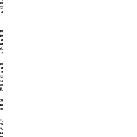
зя
их
 а
.
ия
ие
 и
ки
ы,
 к
ая
 и
ом
их
ых
ая
й,
ся
ли
ся
в,
го
м,
за