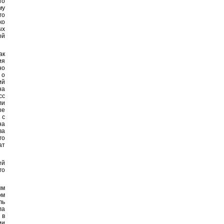
го
му
го
ко
ых
ой
ак
ия
но
 о
ий
на
сс
ли
ые
 с
на
ва
го
ат
ей
го
ым
ом
ль
ла
 в
ии