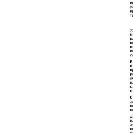
и
у
п
т
1
У
м
р
п
в
и
с
В
в
п
р
о
и
к
к
В
з
н
н
Д
и
э
н