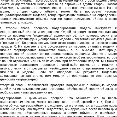
тличия от оригинала. Таким образом, изучение одних сторон моделируемо
бъекта осуществляется ценой отказа от отражения других сторон. Поэто
юбая модель замещает оригинал лишь в строго ограниченном смысле. Из это
ледует, что для одного объекта может быть построено несколь
специализированных" моделей, концентрирующих внимание на определенн
торонах исследуемого объекта или же характеризующих объект с разн
тепенью детализации.
а втором этапе процесса моделирования модель выступает к
амостоятельный объект исследования. Одной из форм такого исследован
вляется проведение "модельных" экспериментов, при которых сознатель
зменяются условия функционирования модели и систематизируются данные
е "поведении". Конечным результатом этого этапа является множество знан
 модели R. На третьем этапе осуществляется перенос знаний с модели 
ригинал формирование множества знаний S об объекте. Этот проце
ереноса знаний проводится по определенным правилам. Знания о моде
олжны быть скорректированы с учетом тех свойств объекта-оригинала, котор
е нашли отражения или были изменены при построении модели. Мы можем
остаточным основанием переносить какой-либо результат с модели 
ригинал, если этот результат необходимо связан с признаками сходст
ригинала и модели. Если же определенный результат модельно
сследования связан с отличием модели от оригинала, то этот результ
ереносить неправомерно.
етвертый этап - практическая проверка получаемых с помощью модел
наний и их использование для построения обобщающей теории объекта, е
реобразования или управления им.
оделирование - циклический процесс. Это означает, что за перв
етырехэтапным циклом может последовать второй, третий и т. д. При эт
нания об исследуемом объекте расширяются и уточняются, а исходная моде
остепенно совершенствуется. Недостатки, обнаруженные после первого цик
оделирования, обусловленные малым знанием объекта и ошибками
остроении модели, можно исправить в последующих циклах. В методолог