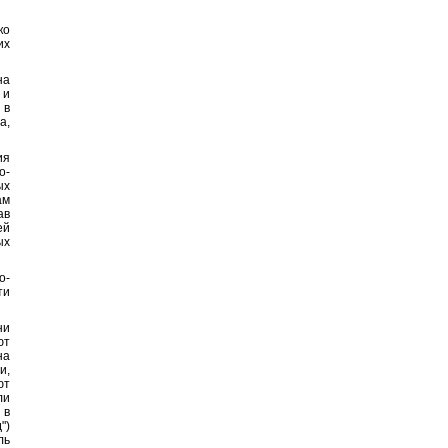
ко
их
на
 и
 в
а,
ия
о-
ых
ам
ав
ей
ых
о-
ти
ни
ют
на
и,
ют
ли
 в
")
ль