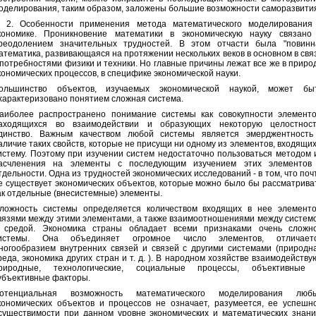
оделирования, таким образом, заложены большие возможности саморазвити
. 2. Особенности применения метода математического моделирования
кономике. Проникновение математики в экономическую науку связано
реодолением значительных трудностей. В этом отчасти была "повинн
атематика, развивающаяся на протяжении нескольких веков в основном в свя
 потребностями физики и техники. Но главные причины лежат все же в приро
кономических процессов, в специфике экономической науки.
ольшинство объектов, изучаемых экономической наукой, может бы
характеризовано понятием сложная система.
аиболее распространено понимание системы как совокупности элементо
аходящихся во взаимодействии и образующих некоторую целостност
динство. Важным качеством любой системы является эмерджентность
аличие таких свойств, которые не присущи ни одному из элементов, входящих
истему. Поэтому при изучении систем недостаточно пользоваться методом 
асчленения на элементы с последующим изучением этих элементов
тдельности. Одна из трудностей экономических исследований - в том, что поч
е существует экономических объектов, которые можно было бы рассматрива
ак отдельные (внесистемные) элементы.
ложность системы определяется количеством входящих в нее элементо
вязями между этими элементами, а также взаимоотношениями между систем
 средой. Экономика страны обладает всеми признаками очень сложн
истемы. Она объединяет огромное число элементов, отличает
ногообразием внутренних связей и связей с другими системами (природн
реда, экономика других стран и т. д. ). В народном хозяйстве взаимодейству
риродные, технологические, социальные процессы, объективные
убъективные факторы.
отенциальная возможность математического моделирования люб
кономических объектов и процессов не означает, разумеется, ее успешн
существимости при данном уровне экономических и математических знани