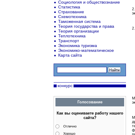
Социология и обществознание
2
Статистика
2
Страхование
э
Схемотехника
Таможенная система
2
Теория государства и права
2
Теория организации
Теплотехника
М
Транспорт
Ч
Экономика туризма
4
4
Экономико-математическое
А
Карта сайта
З
6
А
К
М
В
С
конкурс
Р
Л
М
Голосование
э
1
Как вы оцениваете работу нашего
сайта?
М
д
т
Отлично
ф
Хорошо
п