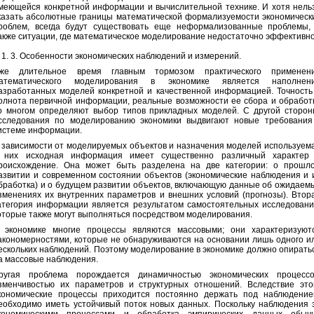
меющейся конкретной информации и вычислительной технике. И хотя нель
казать абсолютные границы математической формализуемости экономическ
роблем, всегда будут существовать еще неформализованные проблемы,
акже ситуации, где математическое моделирование недостаточно эффективно
. 3. Особенности экономических наблюдений и измерений.
же длительное время главным тормозом практического применен
атематического моделирования в экономике является наполнен
азработанных моделей конкретной и качественной информацией. Точность
олнота первичной информации, реальные возможности ее сбора и обработ
о многом определяют выбор типов прикладных моделей. С другой сторон
сследования по моделированию экономики выдвигают новые требования
истеме информации.
 зависимости от моделируемых объектов и назначения моделей используем
 них исходная информация имеет существенно различный характер
роисхождение. Она может быть разделена на две категории: о прошл
азвитии и современном состоянии объектов (экономические наблюдения и 
бработка) и о будущем развитии объектов, включающую данные об ожидаем
зменениях их внутренних параметров и внешних условий (прогнозы). Втор
атегория информации является результатом самостоятельных исследовани
оторые также могут выполняться посредством моделирования.
 экономике многие процессы являются массовыми; они характеризуют
акономерностями, которые не обнаруживаются на основании лишь одного и
ескольких наблюдений. Поэтому моделирование в экономике должно опирать
а массовые наблюдения.
ругая проблема порождается динамичностью экономических процессо
зменчивостью их параметров и структурных отношений. Вследствие это
кономические процессы приходится постоянно держать под наблюдение
еобходимо иметь устойчивый поток новых данных. Поскольку наблюдения 