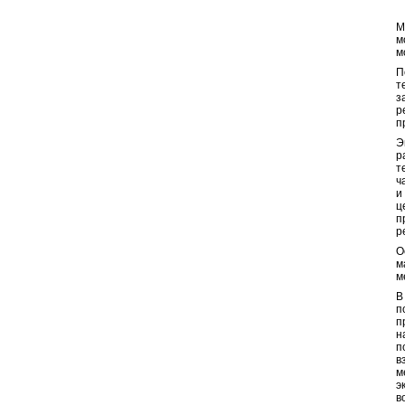
1
М
м
м
П
т
з
р
п
Э
р
т
ч
и
ц
п
р
О
м
м
В
п
п
н
п
в
м
э
в