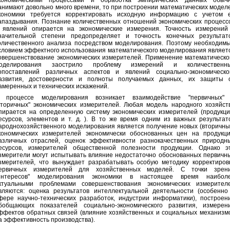
кономическими процессами и обработка эмпирических данных обыч
анимают довольно много времени, то при построении математических модел
кономики требуется корректировать исходную информацию с учетом 
апаздывания. Познание количественных отношений экономических процесс
 явлений опирается на экономические измерения. Точность измерений
начительной степени предопределяет и точность конечных результат
оличественного анализа посредством моделирования. Поэтому необходим
словием эффектного использования математического моделирования являет
овершенствование экономических измерителей. Применение математическо
оделирования заострило проблему измерений и количественн
опоставлений различных аспектов и явлений социально-экономическо
азвития, достоверности и полноты получаемых данных, их защиты 
амеренных и технических искажений.
 процессе моделирования возникает взаимодействие "первичных"
вторичных" экономических измерителей. Любая модель народного хозяйст
пирается на определенную систему экономических измерителей (продукци
есурсов, элементов и т. д. ). В то же время одним из важных результат
ароднохозяйственного моделирования является получение новых (вторичны
кономических измерителей экономически обоснованных цен на продукц
азличных отраслей, оценок эффективности разнокачественных природн
есурсов, измерителей общественной полезности продукции. Однако э
змерители могут испытывать влияние недостаточно обоснованных первичн
змерителей, что вынуждает разрабатывать особую методику корректиров
ервичных измерителей для хозяйственных моделей. С точки зрен
интересов" моделирования экономики в настоящее время наибол
ктуальными проблемами совершенствования экономических измерител
вляются: оценка результатов интеллектуальной деятельности (особенно
фере научно-технических разработок, индустрии информатики), построен
бобщающих показателей социально-экономического развития, измерен
ффектов обратных связей (влияние хозяйственных и социальных механизм
а эффективность производства).