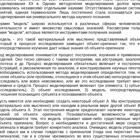
оделирования ХХ в. Однако методология моделирования долгое вре
азвивалась независимо отдельными науками. Отсутствовала единая систе
онятий, единая терминология. Лишь постепенно стала осознаваться ро
оделирования как универсального метода научного познания.
ермин "модель" широко используется в различных сферах человеческ
еятельности и имеет множество смысловых значений. Рассмотрим толь
акие "модели", которые являются инструментами получения знаний.
одель - это такой материальный или мысленно представляемый объек
оторый в процессе исследования замещает объект-оригинал так, что е
епосредственное изучение дает новые знания об объекте-оригинале
од моделирование понимается процесс построения, изучения и применен
оделей. Оно тесно связано с такими категориями, как абстракция, аналоги
ипотеза и др. Процесс моделирования обязательно включает и построен
бстракций, и умозаключения по аналогии, и конструирование научных гипоте
еобходимость использования метода моделирования определяется тем, ч
ногие объекты (или проблемы, относящиеся к этим объектам) непосредствен
сследовать или вовсе невозможно, или же это исследование требует мно
ремени и средств. Процесс моделирования включает три элемента: 1) субъе
исследователь), 2) объект исследования, 3) модель, опосредствующ
тношения познающего субъекта и познаваемого объекта.
усть имеется или необходимо создать некоторый объект А. Мы конструиру
материально или мысленно) или находим в реальном мире другой объект В
одель объекта А. Этап построения модели предполагает наличие некотор
наний об объекте оригинале. Познавательные возможности моде
буславливаются тем, что модель отражает какие-либо существенные чер
бъекта оригинала. Вопрос о необходимости и достаточной мере сходст
ригинала и модели требует конкретного анализа. Очевидно, модель утрачива
вой смысл как в случае тождества с оригиналом (тогда она перестает бы
ригиналом), так и в случае чрезмерного во всех существенных отношени