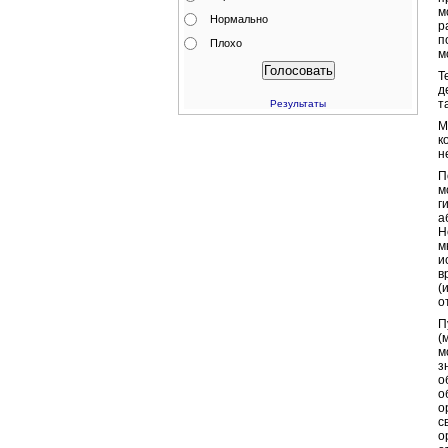
м
Нормально
р
п
Плохо
м
Т
д
т
Результаты
М
к
н
П
м
г
а
Н
м
и
в
(
о
П
(
м
з
о
о
о
с
о