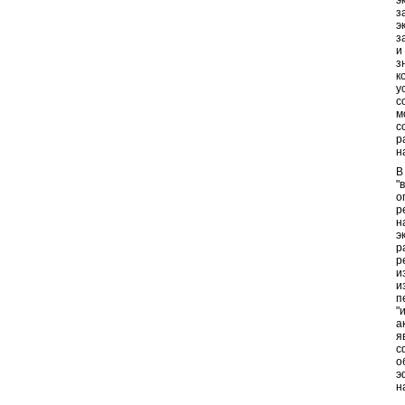
э
з
э
з
и
з
к
у
с
м
с
р
н
В
"
о
р
н
э
р
р
и
и
п
"
а
я
с
о
э
н