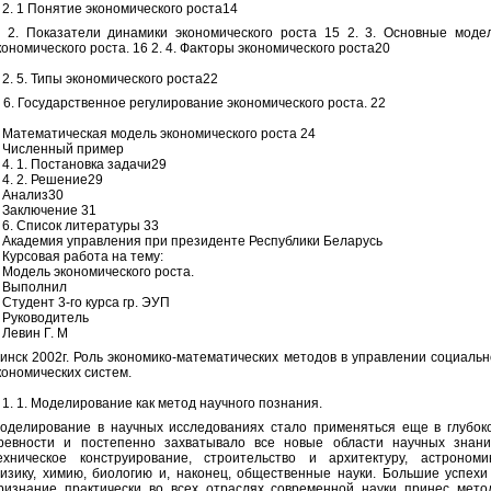
. 1 Понятие экономического роста14
. 2. Показатели динамики экономического роста 15 2. 3. Основные моде
кономического роста. 16 2. 4. Факторы экономического роста20
. 5. Типы экономического роста22
. 6. Государственное регулирование экономического роста. 22
атематическая модель экономического роста 24
исленный пример
. 1. Постановка задачи29
. 2. Решение29
нализ30
аключение 31
. Список литературы 33
кадемия управления при президенте Республики Беларусь
урсовая работа на тему:
одель экономического роста.
ыполнил
тудент 3-го курса гр. ЭУП
уководитель
евин Г. М
инск 2002г. Роль экономико-математических методов в управлении социальн
кономических систем.
. 1. Моделирование как метод научного познания.
оделирование в научных исследованиях стало применяться еще в глубок
ревности и постепенно захватывало все новые области научных знани
ехническое конструирование, строительство и архитектуру, астрономи
изику, химию, биологию и, наконец, общественные науки. Большие успехи
ризнание практически во всех отраслях современной науки принес мето