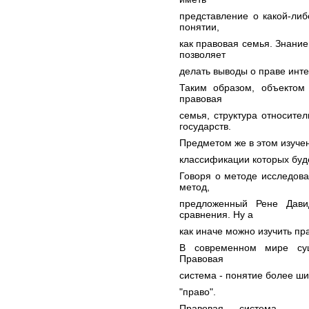
представление о какой-либ
понятии,
как правовая семья. Знани
позволяет
делать выводы о праве инте
Таким образом, объектом
правовая
семья, структура относите
государств.
Предметом же в этом изучен
классификации которых буде
Говоря о методе исследов
метод,
предложенный Рене Дави
сравнения. Ну а
как иначе можно изучить пр
В современном мире сущ
Правовая
система - понятие более ш
"право".
Правовая система - э