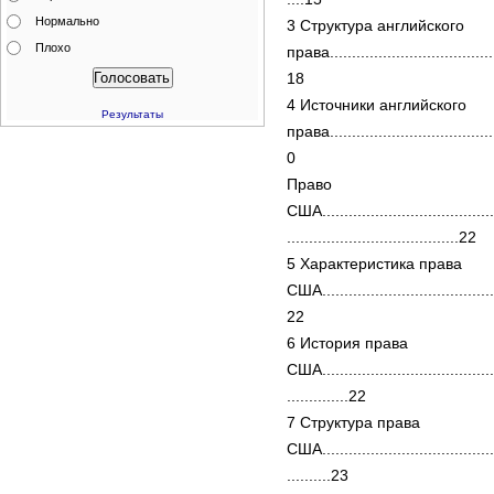
Нормально
3 Структура английского
Плохо
права.......................................
18
4 Источники английского
Результаты
права......................................
0
Право
США.........................................
.......................................22
5 Характеристика права
США.........................................
22
6 История права
США.........................................
..............22
7 Структура права
США.........................................
..........23