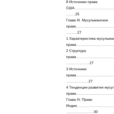
8 Источники права
США.........................................
.........25
Глава III. Мусульманское
право.......................................
...........27
1 Характеристика мусульма
права.....................................
2 Структура
права.......................................
.......................27
3 Источники
права.......................................
......................27
4 Тенденции развития мусу
права....................................
Глава IV. Право
Индии......................................
...........................30