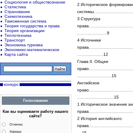
Социология и обществознание
2 Историческое формирова
Статистика
Страхование
системы..................................
Схемотехника
3 Структура
Таможенная система
Теория государства и права
права.......................................
Теория организации
.........................9
Теплотехника
Транспорт
4 Источники
Экономика туризма
права.......................................
Экономико-математическое
Карта сайта
......................12
Глава II. Общее
право.......................................
.............................15
Английское
конкурс
право.......................................
...............................15
Голосование
1 Историческое значение ан
права....................................
Как вы оцениваете работу нашего
сайта?
2 История английского
Отлично
права.......................................
Хорошо
....15