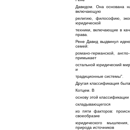
Давидом. Она основана на
включающую
религию, философию, эко
юридической
техники, включающие в ка
права.
Рене Давид выдвинул идею
семей:
романо-германской, англо
примыкает
остальной юридический мир
и
традиционные системы".
Другая классификация была
Котцем. В
основу этой классификации 
складывающегося
из пяти факторов: проис
своеобразие
юридического мышления,
природа источников