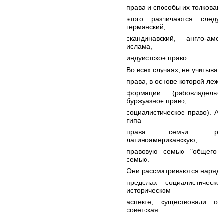
права и способы их толкова
этого различаются след
германский,
скандинавский, англо-ам
ислама,
индуистское право.
Во всех случаях, не учитыв
права, в основе которой л
формации (рабовладел
буржуазное право,
социалистическое право). 
типа
права семьи: роман
латиноамериканскую,
правовую семью "общего
семью.
Они рассматриваются наряд
пределах социалистиче
историческом
аспекте, существовали о
советская