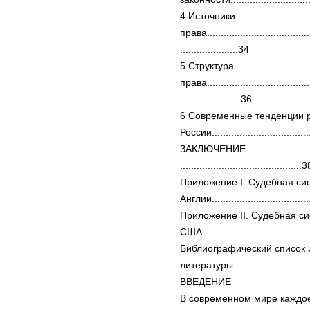
4 Источники
права.......................................
.....................34
5 Структура
права.......................................
......................36
6 Современные тенденции р
России..................................
ЗАКЛЮЧЕНИЕ.............................
............................................3
Приложение I. Судебная си
Англии....................................
Приложение II. Судебная с
США.......................................
Библиографический список 
литературы............................
ВВЕДЕНИЕ
В современном мире каждое