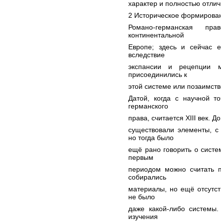
характер и полностью отлич
2 Историческое формирова
Романо-германская пр
континентальной
Европе; здесь и сейчас е
вследствие
экспансии и рецепции м
присоединились к
этой системе или позаимст
Датой, когда с научной т
германского
права, считается XIII век. Д
существовали элементы, с
но тогда было
ещё рано говорить о систе
первым
периодом можно считать п
собирались
материалы, но ещё отсутст
не было
даже какой-либо системы.
изучения