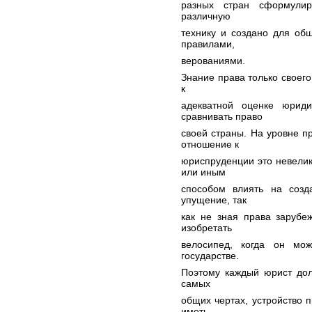
разных стран сформулир
различную
технику и создано для об
правилами,
верованиями.
Знание права только своег
к
адекватной оценке юрид
сравнивать право
своей страны. На уровне 
отношение к
юриспруденции это невелики
или иным
способом влиять на созд
упущение, так
как не зная права зарубе
изобретать
велосипед, когда он мо
государстве.
Поэтому каждый юрист дол
самых
общих чертах, устройство п
иметь