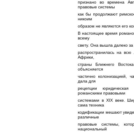
признано во времена Авг
правовые системы
как бы продолжают римское
никоим
образом не являются его ко
В настоящее время романо
всему
свету. Она вышла далеко з
распространилась на всю 
Африки,
страны Ближнего Восток
объясняется
частично колонизацией, ч
дала для
рецепции юридическая 
романскими правовыми
системами в XIX веке. Ши
сама техника
кодификации мешают увиде
различные
правовые системы, кото
национальный