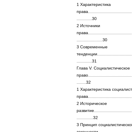
1 Характеристика
права.......................................
.............30
2 Источники
права.......................................
......................30
3 Современные
тенденции.................................
.............31
Глава V. Социалистическое
право.......................................
........32
1 Характеристика социалист
права....................................
2 Историческое
развитие...................................
..............32
3 Принцип социалистическо
законности..............................