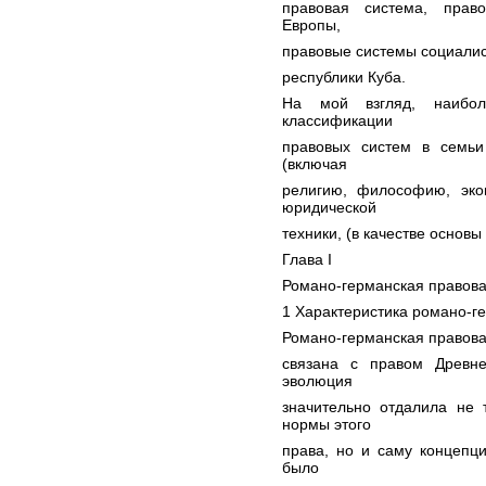
правовая система, прав
Европы,
правовые системы социалис
республики Куба.
На мой взгляд, наибол
классификации
правовых систем в семьи
(включая
религию, философию, эко
юридической
техники, (в качестве основы
Глава I
Романо-германская правова
1 Характеристика романо-г
Романо-германская правова
связана с правом Древн
эволюция
значительно отдалила не 
нормы этого
права, но и саму концепц
было