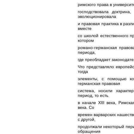
римского права в университе
господствовала доктрина
эволюционировала
и правовая практика в разл
вместе
со школой естественного п
котором
романо-германская правов
периода,
где преобладает законодате
Что представляло европейс
тогда
элементы, с помощью ко
германская правовая
система, носили характе
период, то есть
в начале XIII века, Римс
века. Со
времен варварских нашестви
с другой,
продолжали некоторый пери
обращения