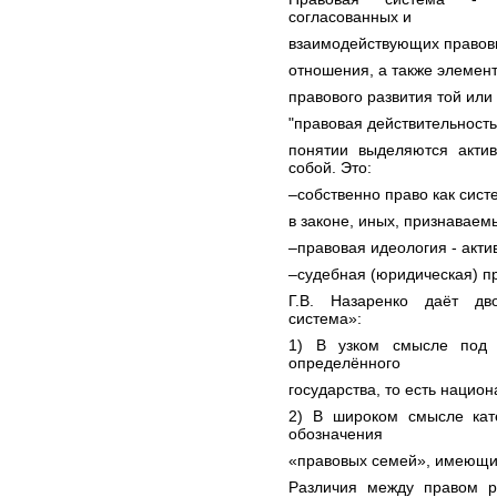
согласованных и
взаимодействующих правов
отношения, а также элемен
правового развития той или
"правовая действительность
понятии выделяются акти
собой. Это:
–собственно право как сис
в законе, иных, признаваем
–правовая идеология - акти
–судебная (юридическая) пр
Г.В. Назаренко даёт дв
система»:
1) В узком смысле под 
определённого
государства, то есть нацио
2) В широком смысле кат
обозначения
«правовых семей», имеющи
Различия между правом р