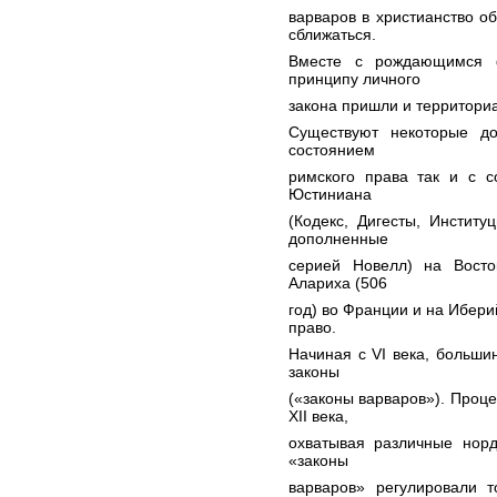
варваров в христианство о
сближаться.
Вместе с рождающимся 
принципу личного
закона пришли и территори
Существуют некоторые до
состоянием
римского права так и с с
Юстиниана
(Кодекс, Дигесты, Институ
дополненные
серией Новелл) на Восто
Алариха (506
год) во Франции и на Ибер
право.
Начиная с VI века, больши
законы
(«законы варваров»). Проце
XII века,
охватывая различные норд
«законы
варваров» регулировали т