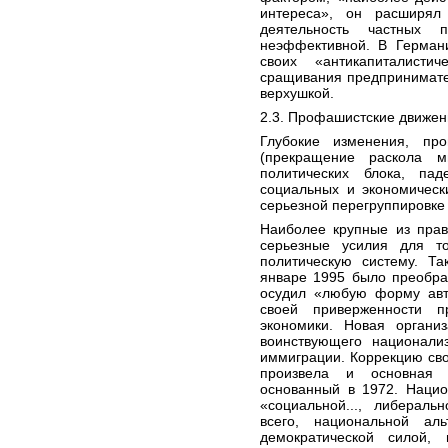
интереса», он расширял 
деятельность частных п
неэффективной. В Германи
своих «антикапиталист
сращивания предпринимате
верхушкой.
2.3. Профашистские движен
Глубокие изменения, пр
(прекращение раскола м
политических блока, па
социальных и экономическ
серьезной перегруппировке 
Наиболее крупные из прав
серьезные усилия для т
политическую систему. Та
январе 1995 было преобра
осудил «любую форму авто
своей приверженности п
экономики. Новая органи
воинствующего национали
иммиграции. Коррекцию сво
произвела и основная 
основанный в 1972. Наци
«социальной..., либераль
всего, национальной ал
демократической силой,