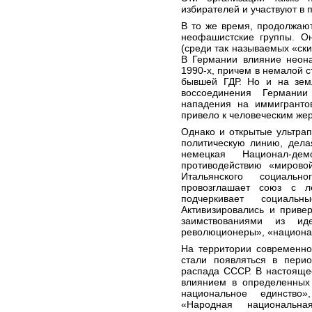
избирателей и участвуют в 
В то же время, продолжаю
неофашистские группы. О
(среди так называемых «ски
В Германии влияние неона
1990-х, причем в немалой с
бывшей ГДР. Но и на зем
воссоединения Германии
нападения на иммигранто
привело к человеческим же
Однако и открытые ультра
политическую линию, дела
немецкая Национал-де
противодействию «мирово
Итальянского социальн
провозглашает союз с л
подчеркивает социал
Активизировались и приве
заимствованиями из ид
революционеры», «национал
На территории современно
стали появляться в пери
распада СССР. В настояще
влиянием в определенных 
национальное единство»
«Народная национальна