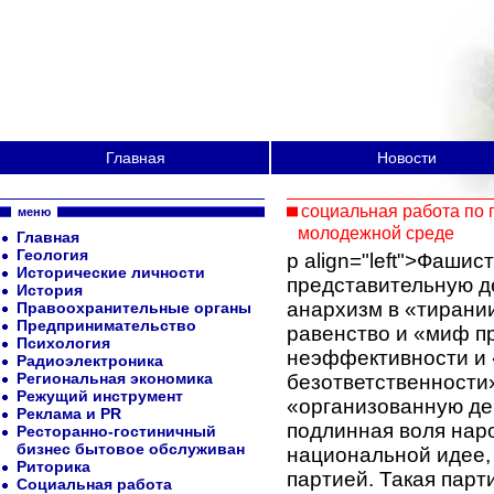
Главная
Новости
социальная работа по
меню
молодежной среде
Главная
Геология
p align="left">Фашис
Исторические личности
представительную д
История
анархизм в «тирании
Правоохранительные органы
Предпринимательство
равенство и «миф пр
Психология
неэффективности и 
Радиоэлектроника
Региональная экономика
безответственности
Режущий инструмент
«организованную де
Реклама и PR
подлинная воля нар
Ресторанно-гостиничный
бизнес бытовое обслуживан
национальной идее,
Риторика
партией. Такая пар
Социальная работа