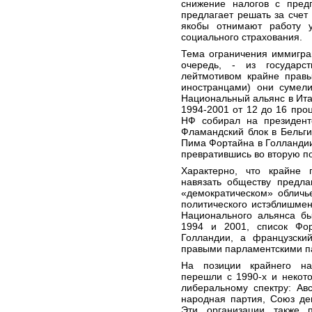
снижение налогов с пред
предлагает решать за счет
якобы отнимают работу 
социального страхования.
Тема ограничения иммигра
очередь, - из государс
лейтмотивом крайне правы
иностранцами) они сумели
Национальный альянс в Ита
1994-2001 от 12 до 16 про
НФ собирал на президентс
Фламандский блок в Бельгии
Пима Фортайна в Голландии 
превратившись во вторую п
Характерно, что крайне
навязать обществу предл
«демократическом» обличь
политического истэблишме
Национального альянса бы
1994 и 2001, список Фо
Голландии, а французски
правыми парламентскими п
На позиции крайнего на
перешли с 1990-х и некот
либеральному спектру: Ав
народная партия, Союз дем
Эти организации также 