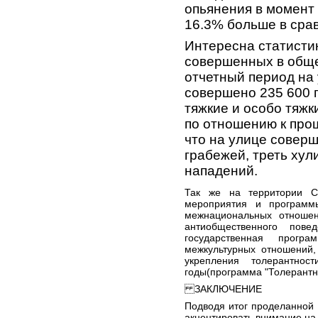
опьянения в момент
16.3% больше в сра
Интересна статисти
совершенных в обще
отчетный период на 
совершено 235 600 п
тяжкие и особо тяжк
по отношению к про
что на улице совер
грабежей, треть хул
нападений.
Так же на территории Са
мероприятия и программ
межнациональных отноше
антиобщественного пов
государственная прогр
межкультурных отношений,
укрепления толерантнос
годы(программа "Толерантно
ЗАКЛЮЧЕНИЕ
Подводя итог проделанной
акцентировать внимание на