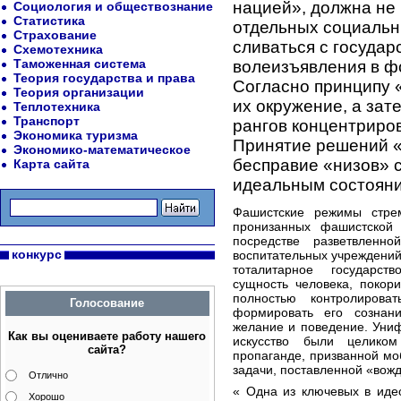
нацией», должна не
Социология и обществознание
Статистика
отдельных социальны
Страхование
сливаться с государ
Схемотехника
Таможенная система
волеизъявления в ф
Теория государства и права
Согласно принципу 
Теория организации
их окружение, а зат
Теплотехника
Транспорт
рангов концентриро
Экономика туризма
Принятие решений «
Экономико-математическое
бесправие «низов» 
Карта сайта
идеальным состоян
Фашистские режимы стрем
пронизанных фашистской
посредстве разветвленн
конкурс
воспитательных учреждений
тоталитарное государст
сущность человека, покори
полностью контролирова
Голосование
формировать его сознани
желание и поведение. Униф
Как вы оцениваете работу нашего
искусство были целико
сайта?
пропаганде, призванной м
задачи, поставленной «вож
Отлично
« Одна из ключевых в иде
Хорошо