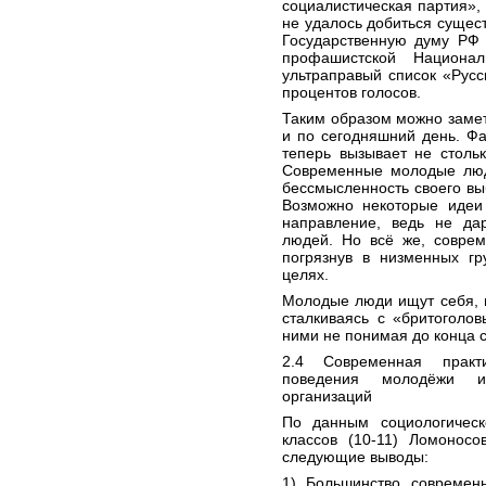
социалистическая партия», 
не удалось добиться сущест
Государственную думу РФ 
профашистской Национал
ультраправый список «Русс
процентов голосов.
Таким образом можно заме
и по сегодняшний день. Ф
теперь вызывает не стольк
Современные молодые люд
бессмысленность своего вы
Возможно некоторые идеи
направление, ведь не да
людей. Но всё же, совре
погрязнув в низменных гр
целях.
Молодые люди ищут себя, 
сталкиваясь с «бритоголов
ними не понимая до конца с
2.4 Современная практи
поведения молодёжи и
организаций
По данным социологическ
классов (10-11) Ломонос
следующие выводы:
1) Большинство современ