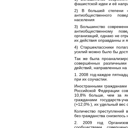
фашистской идеи и её напр
2) В большей степени 
антиобщественного пов
населения
3) Большинство современн
антиобщественному пов
организаций, однако не отр
их действия оправданны и 
4) Старшеклассники полаг
усилий можно было бы дости
Так же была проанализиро
совершённых различными
действий, направленных на
1. 2008 год-каждое пятнад
при их соучастии.
Иностранными гражданами 
Российской Федерации сов
10,8% больше, чем за я
гражданами государств-уч
(+12,0% ), их удельный вес 
Количество преступлений 
без гражданства снизилось 
2. 2009 год Организо
сообществами совершен