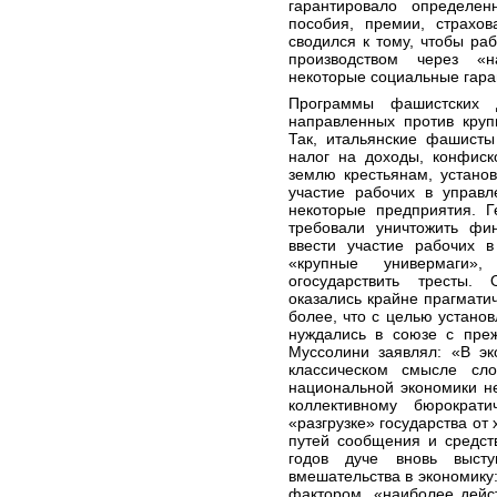
гарантировало определен
пособия, премии, страхо
сводился к тому, чтобы ра
производством через «н
некоторые социальные гара
Программы фашистских 
направленных против круп
Так, итальянские фашисты
налог на доходы, конфиск
землю крестьянам, установ
участие рабочих в управл
некоторые предприятия. Г
требовали уничтожить фи
ввести участие рабочих в
«крупные универмаги»,
огосударствить тресты.
оказались крайне прагматич
более, что с целью устано
нуждались в союзе с пре
Муссолини заявлял: «В э
классическом смысле сл
национальной экономики н
коллективному бюрократ
«разгрузке» государства от
путей сообщения и средств
годов дуче вновь высту
вмешательства в экономику
фактором, «наиболее дейс