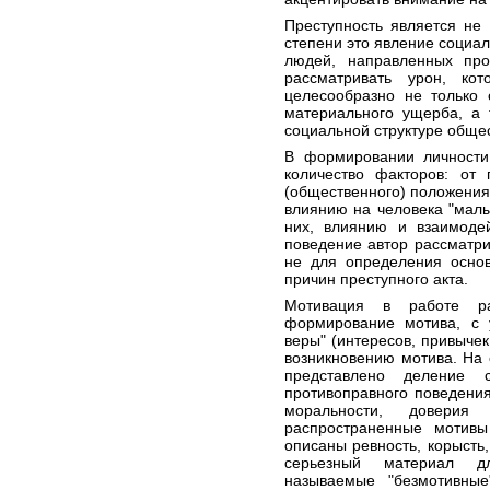
Преступность является не
степени это явление социал
людей, направленных про
рассматривать урон, ко
целесообразно не только 
материального ущерба, а 
социальной структуре обще
В формировании личности
количество факторов: от 
(общественного) положения
влиянию на человека "малы
них, влиянию и взаимоде
поведение автор рассматри
не для определения основ
причин преступного акта.
Мотивация в работе ра
формирование мотива, с у
веры" (интересов, привычек
возникновению мотива. На 
представлено деление 
противоправного поведения
моральности, доверия
распространенные мотивы
описаны ревность, корысть,
серьезный материал д
называемые "безмотивные