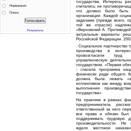
государства. Интересы ра
Нормально
считались не противореча
что должно было быть 
Плохо
организации. Каждой соци
задачами (прежде всего, 
той же отрасли) надлежа
»Верховский А. Противодей
Результаты
актуальные варианты реш
Российской Федерации. 200
. Социальное партнерство 
производства в интере
провозгласили труд 
управленческую деятельно
государством. «Первая обяз
- гласила программа наци
физически ради общего б
должна была лежать «в
коллективом как между во
выполнения производст
государства».
На практике в рамках фаш
предприниматель рассма
ответственный за него пер
все права и обязан был п
поддерживать трудовую 
производительности. Не
ждало жестокое наказан