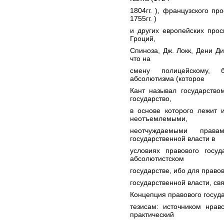
1804гг. ), французского пр
1755гг. )
и других европейских прос
Гроций,
Спиноза, Дж. Локк, Дени Ди
что на
смену полицейскому, б
абсолютизма (которое
Кант называл государство
государство,
в основе которого лежит 
неотъемлемыми,
неотчуждаемыми права
государственной власти в
условиях правового госу
абсолютистском
государстве, ибо для право
государственной власти, св
Концепция правового госуда
тезисам: источником нрав
практический