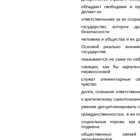
обладают свободами и пр
делает их
ответственными за их сохр
государство, которое д
безопасности
человека и общества и их д
Основой реально значи
государстве
оказываются не сами по се
санкции, как бы идеаль
первоосновой
служат элементарные сво
чувство
долга, сознание ответствен
к критическому самопознани
умение дисциплинировать с
гражданственностью, в ее 
социальные пороки, как вз
подмена
общественных связей 
экономическое,