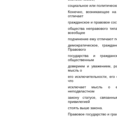
социальное или политическо
Конечно, возникающее на
отличает
гражданское и правовое со
общества неправового типа
всеобщее
подчинение ему отличают п
демократическое, гражда
Правового
государства и гражданс
общественным
доверием и уважением, ра
мысль о
его исключительности, его
что
исключает мысль о ег
неподвластном
закону статусе, связан
привилегией
стоять выше закона.
Правовое государство и гр