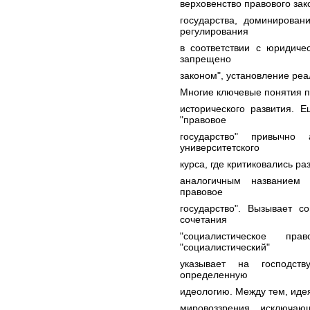
верховенство правового зак
государства, доминирован
регулирования
в соответствии с юридиче
запрещено
законом", установление реа
Многие ключевые понятия п
исторического развития. 
"правовое
государство" привычно
университетского
курса, где критиковались р
аналогичным названием 
правовое
государство". Вызывает с
сочетания
"социалистическое прав
"социалистический"
указывает на господс
определенную
идеологию. Между тем, идея
мировоззрения, исключаю