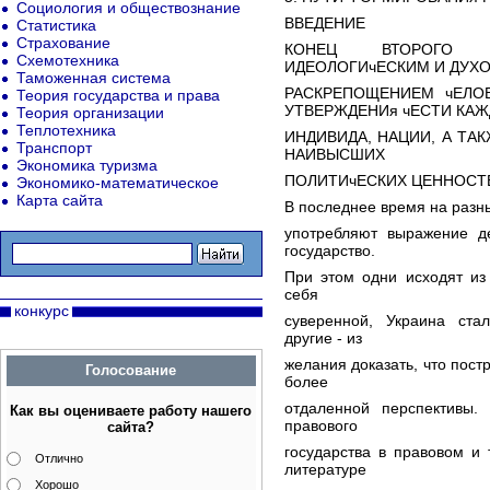
Социология и обществознание
ВВЕДЕНИЕ
Статистика
Страхование
КОНЕЦ ВТОРОГО ТЫ
Схемотехника
ИДЕОЛОГИчЕСКИМ И ДУХ
Таможенная система
РАСКРЕПОЩЕНИЕМ чЕЛО
Теория государства и права
УТВЕРЖДЕНИя чЕСТИ КА
Теория организации
Теплотехника
ИНДИВИДА, НАЦИИ, А ТА
Транспорт
НАИВЫСШИХ
Экономика туризма
ПОЛИТИчЕСКИХ ЦЕННОСТ
Экономико-математическое
Карта сайта
В последнее время на разн
употребляют выражение де
государство.
При этом одни исходят из 
себя
конкурс
суверенной, Украина ста
другие - из
желания доказать, что пост
Голосование
более
отдаленной перспективы
Как вы оцениваете работу нашего
правового
сайта?
государства в правовом и 
Отлично
литературе
Хорошо