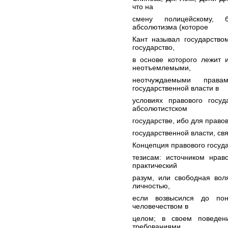
что на
смену полицейскому, б
абсолютизма (которое
Кант называл государство
государство,
в основе которого лежит 
неотъемлемыми,
неотчуждаемыми права
государственной власти в
условиях правового госу
абсолютистском
государстве, ибо для право
государственной власти, св
Концепция правового госуда
тезисам: источником нрав
практический
разум, или свободная вол
личностью,
если возвысился до пон
человечеством в
целом; в своем поведени
требованиями