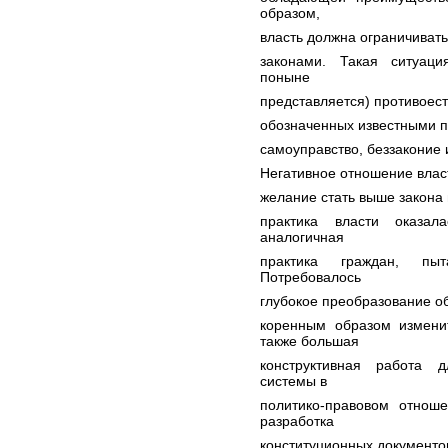
образом,
власть должна ограничиват
законами. Такая ситуаци
поныне
представляется) противоест
обозначенных известными п
самоуправство, беззаконие и
Негативное отношение власт
желание стать выше закона 
практика власти оказа
аналогичная
практика граждан, пы
Потребовалось
глубокое преобразование о
коренным образом изменит
также большая
конструктивная работа 
системы в
политико-правовом отнош
разработка
конституционных документов