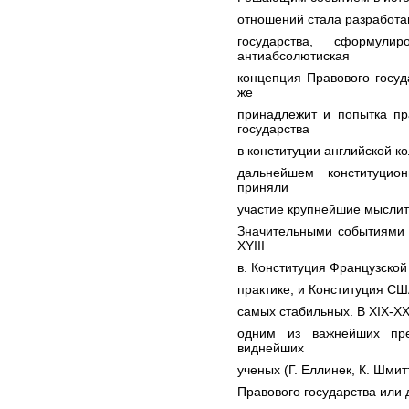
отношений стала разработа
государства, сформул
антиабсолютиская
концепция Правового госуда
же
принадлежит и попытка пр
государства
в конституции английской ко
дальнейшем конституцио
приняли
участие крупнейшие мыслител
Значительными событиями н
XYIII
в. Конституция Французской
практике, и Конституция СШ
самых стабильных. В XIX-XX
одним из важнейших пре
виднейших
ученых (Г. Еллинек, К. Шми
Правового государства или 