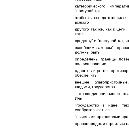
категорического императ
"поступай так,
чтобы ты всегда относился 
всякого
другого так же, как к цели
как к
средству" и "поступай так, 
всеобщим законом"; право
должны быть
определены границы пове
волеизъявление
одного лица не противор
обеспечить
внешне благопристойны
людьми; государство
- это соединение множеств
Или
"государство в идее, та
сообразовываться
"с чистыми принципами прав
правопорядок и строиться н