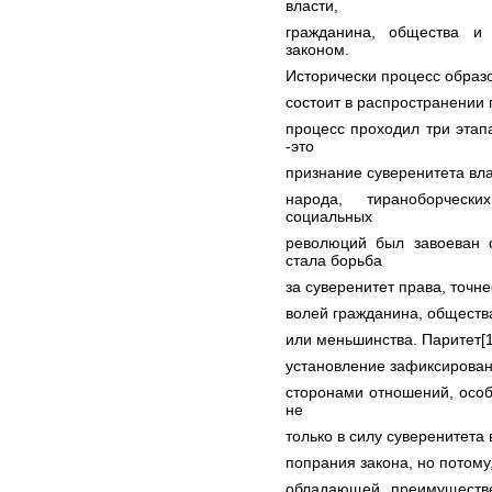
власти,
гражданина, общества и
законом.
Исторически процесс образо
состоит в распространении 
процесс проходил три этап
-это
признание суверенитета вла
народа, тираноборчески
социальных
революций был завоеван 
стала борьба
за суверенитет права, точн
волей гражданина, общества
или меньшинства. Паритет[1
установление зафиксирова
сторонами отношений, осо
не
только в силу суверенитета 
попрания закона, но потому
обладающей преимуществе