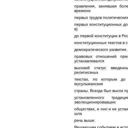
правления, занявшая боле
времени
первых трудов политических
первых конституционных до
в)
до первой конституции в Ро
конституционных текстов в с
демократического развития. 
правовых отношений пр
устанавливался
высокий статус введенн
религиозных
текстах, по которым до
мусульманские
страны. Всегда был высок пр
установленного трад
эволюционировавших
обществах, и оно и не уста
шла
речь выше.
Решающим событием в исто