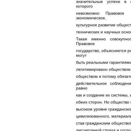
значительные успехи в 
которого
невозможно Правовое 
экономическое,
культурное развитие общест
технических и научных осно
Такая именно совокупно
Правовое
государство, объясняется р
могут
быть реальными гарантиями
легитимировано обществом.
обществом и потому обязат
действительное соблюден
равно
как и создание их системы,
обеих сторон. Но общество 
высоком уровне гражданского
цивилизованного, материаль
став гражданским общество
дисциплиной страха и госп