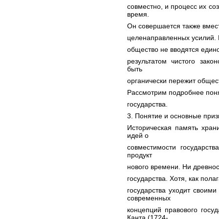
совместно, и процесс их со
время.
Он совершается также вмест
целенаправленных усилий. 
общество не вводятся един
результатом чистого зако
быть
органически пережит общест
Рассмотрим подробнее поня
государства.
3. Понятие и основные приз
Историческая память хран
идей о
совместимости государств
продукт
нового времени. Ни древнос
государства. Хотя, как пол
государства уходит своими
современных
концепций правового госу
Канта (1724-