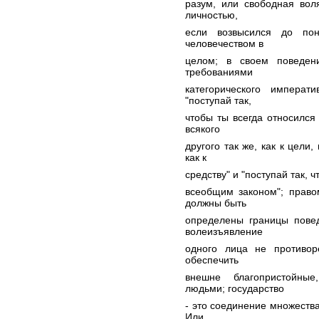
разум, или свободная вол
личностью,
если возвысился до пон
человечеством в
целом; в своем поведени
требованиями
категорического императ
"поступай так,
чтобы ты всегда относился 
всякого
другого так же, как к цели
как к
средству" и "поступай так, 
всеобщим законом"; право
должны быть
определены границы пове
волеизъявление
одного лица не противор
обеспечить
внешне благопристойны
людьми; государство
- это соединение множеств
Или