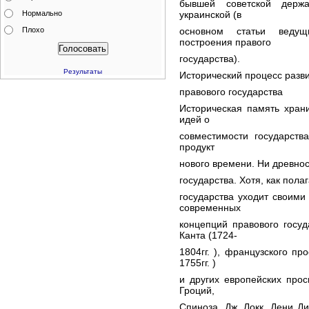
бывшей советской держа
Нормально
украинской (в
Плохо
основном статьи ведущ
построения правого
государства).
Результаты
Исторический процесс разв
правового государства
Историческая память хран
идей о
совместимости государств
продукт
нового времени. Ни древнос
государства. Хотя, как пол
государства уходит своими
современных
концепций правового госу
Канта (1724-
1804гг. ), французского пр
1755гг. )
и других европейских прос
Гроций,
Спиноза, Дж. Локк, Дени Ди