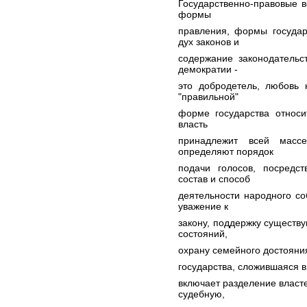
Государственно-правовые в
формы
правления, формы государ
дух законов и
содержание законодательс
демократии -
это добродетель, любовь 
"правильной"
форме государства относи
власть
принадлежит всей масс
определяют порядок
подачи голосов, посредс
состав и способ
деятельности народного со
уважение к
закону, поддержку существ
состояний,
охрану семейного достояния
государства, сложившаяся в 
включает разделение власт
судебную,