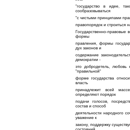
"государство в идее, та
сообразовываться
"с чистыми принципами прав
правопорядок и строиться н
Государственно-правовые в
формы
правления, формы государ
дух законов и
содержание законодательс
демократии -
это добродетель, любовь 
"правильной"
форме государства относи
власть
принадлежит всей масс
определяют порядок
подачи голосов, посредс
состав и способ
деятельности народного со
уважение к
закону, поддержку существ
состояний,