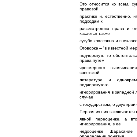
Это относится ко всем, с
правовой
практике и, естественно,
подходам к
рассмотрению права и ег
касается также
сугубо классовых и внекла
Оговорка – “в известной ме
подчеркнуть то обстоятел
права путем
чрезмерного выпячивани
советской
литературе и одновре
подчеркнутого
игнорирования в западной л
случае
с государством, о двух край
Первая из них заключается 
явной переоценке, а в
игнорирования, в ее
недооценке. Шарахание
определении понятия