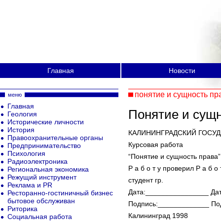
Главная
Новости
понятие и сущность пр
меню
Главная
Понятие и сущн
Геология
Исторические личности
История
КАЛИНИНГРАДСКИЙ ГОСУ
Правоохранительные органы
Курсовая работа
Предпринимательство
Психология
“Понятие и сущность права”
Радиоэлектроника
Р а б о т у проверил Р а б о
Региональная экономика
Режущий инструмент
студент гр.
Реклама и PR
Дата:________________ Да
Ресторанно-гостиничный бизнес
бытовое обслуживан
Подпись:_____________ По
Риторика
Калининград 1998
Социальная работа