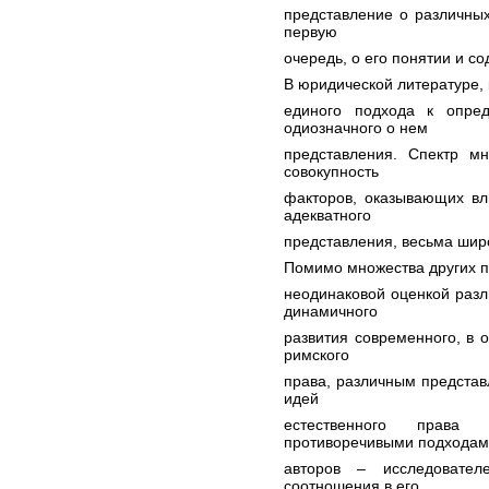
представление о различных
первую
очередь, о его понятии и с
В юридической литературе, 
единого подхода к опре
одиозначного о нем
представления. Спектр м
совокупность
факторов, оказывающих в
адекватного
представления, весьма шир
Помимо множества других п
неодинаковой оценкой раз
динамичного
развития современного, в 
римского
права, различным предста
идей
естественного права
противоречивыми подхода
авторов – исследовате
соотношения в его