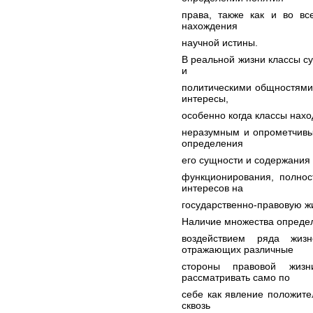
права, также как и во вс
нахождения
научной истины.
В реальной жизни классы с
и
политическими общностями
интересы,
особенно когда классы нахо
неразумным и опрометчивы
определения
его сущности и содержания 
функционирования, полнос
интересов на
государственно-правовую ж
Наличие множества опреде
воздействием ряда жиз
отражающих различные
стороны правовой жиз
рассматривать само по
себе как явление положите
сквозь