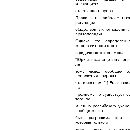
касающиеся
стественного права.
Право - в наиболее про
регуляции
общественных отношений,
правопорядка.
Однако это определени
многозначности этого
юридического феномена.
“Юристы все еще ищут опре
лет
тому назад, обобщая б
постижения природы
этого явления.[1] Его слова
по-
прежнему не существует о
того, по
мнению российского учено
вообще может
быть разрешима при пом
которые только и
могут быть использов