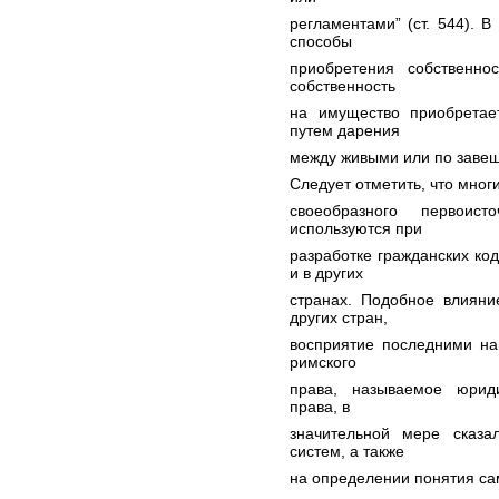
регламентами” (ст. 544). 
способы
приобретения собственнос
собственность
на имущество приобретае
путем дарения
между живыми или по завеща
Следует отметить, что мног
своеобразного первоист
используются при
разработке гражданских ко
и в других
странах. Подобное влияни
других стран,
восприятие последними на
римского
права, называемое юрид
права, в
значительной мере сказа
систем, а также
на определении понятия са