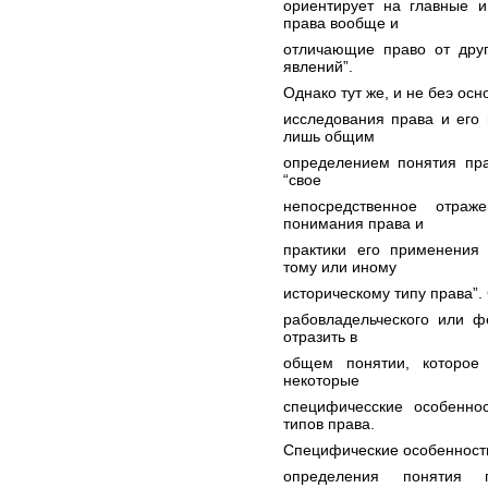
ориентирует на главные 
права вообще и
отличающие право от дру
явлений”.
Однако тут же, и не беэ осн
исследования права и его
лишь общим
определением понятия пра
“свое
непосредственное отраж
понимания права и
практики его применения
тому или иному
историческому типу права”
рабовладельческого или ф
отразить в
общем понятии, которое
некоторые
специфичесские особенно
типов права.
Специфические особенности
определения понятия п