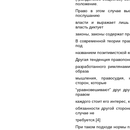
положение.
Право в этом случае выс
послушанию
власти и выражает лишь 
власть диктует
законы, законы содержат пр
В современной теории пра
под
названием позитивистской к
Другая тенденция правопон
разработанного римлянами
образа
мышления, правосудия, 
сторон, которые
“уравновешивают” друг дру
правом
каждого стоит его интерес,
обязанности другой сторо
случае не
требуется.[4]
При таком подходе нормы пр