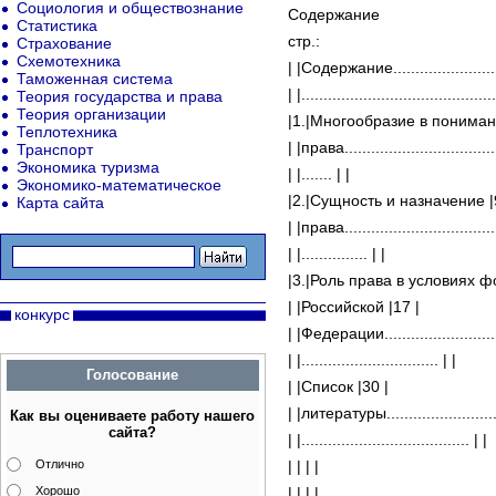
Социология и обществознание
Содержание
Статистика
стр.:
Страхование
Схемотехника
| |Содержание...........................
Таможенная система
| |............................................
Теория государства и права
Теория организации
|1.|Многообразие в понимани
Теплотехника
| |права...................................
Транспорт
Экономика туризма
| |....... | |
Экономико-математическое
|2.|Сущность и назначение |
Карта сайта
| |права...................................
| |............... | |
|3.|Роль права в условиях 
| |Российской |17 |
конкурс
| |Федерации.............................
| |............................... | |
Голосование
| |Список |30 |
| |литературы............................
Как вы оцениваете работу нашего
сайта?
| |...................................... | |
Отлично
| | | |
Хорошо
| | | |