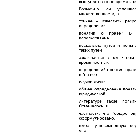
выступает в то же время и 
Возможно ли успешное
множественности, а
точнее – известной разр
определений
понятий о праве? В з
использование
нескольких путей и попы
таких путей
заключается в том, чтобы
время частных
определений понятия права
и “на все
случаи жизни”
общее определение поняти
юридической
литературе такие попыт
Отмечалось, в
частности, что “общее о
сформулировано,
имеет ту несомненную теор
оно