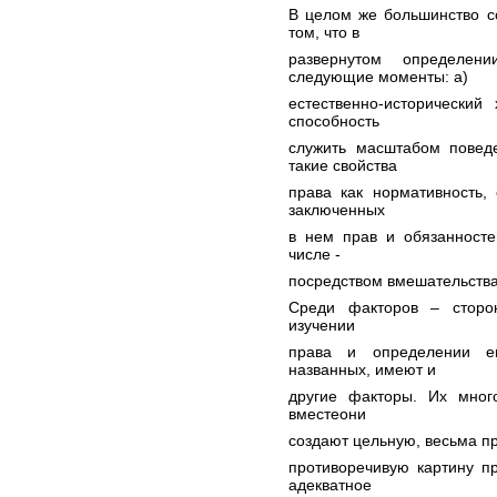
В целом же большинство с
том, что в
развернутом определе
следующие моменты: а)
естественно-исторический
способность
служить масштабом поведе
такие свойства
права как нормативность,
заключенных
в нем прав и обязанносте
числе -
посредством вмешательства
Среди факторов – сторо
изучении
права и определении ег
названных, имеют и
другие факторы. Их мног
вместеони
создают цельную, весьма п
противоречивую картину п
адекватное