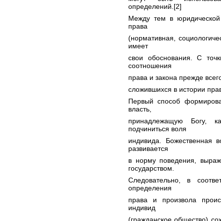
определений.[2]
Между тем в юридической 
права
(нормативная, социологичес
имеет
свои обоснования. С точ
соотношения
права и закона прежде всег
сложившихся в истории пра
Первый способ формирова
власть,
принадлежащую Богу, к
подчиниться воля
индивида. Божественная в
развивается
в норму поведения, выраж
государством.
Следовательно, в соотве
определения
права и произвола происх
индивид
(гражданское общество) со