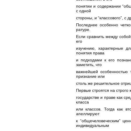
понятии и содержании “общ
с одной
стороны, и “классового”, с д
Последнее особенно четко
ратуре.
Если сравнить между собой
его
изучению, характерные дл
понятия права
и подходами к его познан
заметить, что
важнейшей особенностью т
признание или
столь же решительное отриц
Первые строятся на строго 
государстве и праве как ср
класса
или классов. Тогда как вт
апеллируют
к “общечеловеческим” цен
индивидуальным