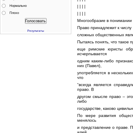
Нормально
| | | |
Плохо
| | | |
Многообразие в понимании 
Право принадлежит к числу 
Результаты
сложных общественных явл
Пытаясь понять, что такое п
еще римские юристы обр
исчерпывается
одним каким-либо признак
них (Павел),
употребляется в нескольких
что
“всегда является справед
право. В
другом смысле право – это
либо
государстве, каково цивильн
По мере развития общест
менялось
и представление о праве. 
идей,