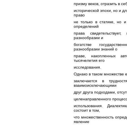
призму веков, отразить в с
исторической эпохи, но и дл
право
не только в статике, но 
определений
права свидетельствует,
разнообразии и
богатстве государств
разнообразии знаний о
праве, накопленных авт
тысячелетия его
исследования.
Однако в таком множестве е
заключается в трудност
взаимоисключающими
друг друга подходами, отсу
целенаправленного процесса
использования. Диалекти
состоит в том,
что множественность опред
явление