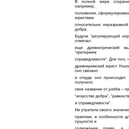
В полной мере сохранил
например,
положения, сформулирован
юристами
относительно неразрывной
добра.
Будучи “регулирующей нор
отмечал
еще древнегреческий мы
“критерием
справедливости”. Для того, 
древнеримский юрист Ульпи
оно связано
и откуда оно происходит.
получило
свое название от justitia – 
“искусство добра”, “равенст
и справедливости”.
Не утратили своего значен
практики, в особенности д
сущности и
содержания права, а т