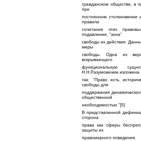
гражданском обществе, в 
при
постоянном столкновении 
правила
сочетания этих правов
подавления, “зона”
свободы их действия. Данны
меры
свободы. Одна из верси
вскрывающего
функциональную сущн
Н.Н.Разумовичем изложена
так: “Право есть историч
свободы для
поддержания динамическог
общественной
необходимостью.”[5]
В представленной дефиниц
сторона
права как сферы беспрепя
защиты их
правомерного поведения.