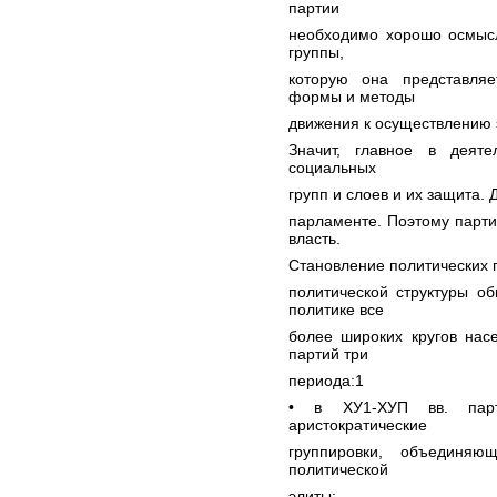
партии
необходимо хорошо осмысл
группы,
которую она представляе
формы и методы
движения к осуществлению 
Значит, главное в деяте
социальных
групп и слоев и их защита.
парламенте. Поэтому партии
власть.
Становление политических 
политической структуры о
политике все
более широких кругов нас
партий три
периода:1
• в ХУ1-ХУП вв. парт
аристократические
группировки, объединяю
политической
элиты;