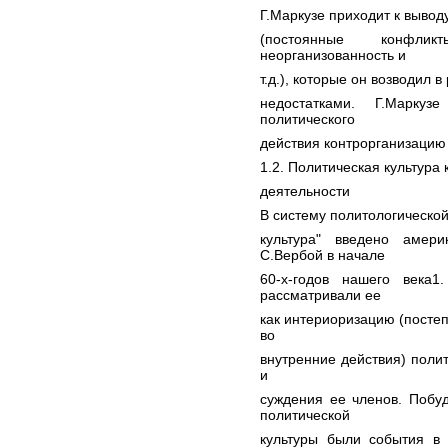
Г.Маркузе приходит к выводу
(постоянные конфликт
неорганизованность и
т.д.), которые он возводил 
недостатками. Г.Марку
политического
действия контрорганизацию
1.2. Политическая культура
деятельности
В систему политологическо
культура" введено амер
С.Вербой в начале
60-х-годов нашего века1
рассматривали ее
как интериоризацию (посте
во
внутренние действия) полит
и
суждения ее членов. Побу
политической
культуры были события в 