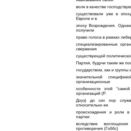
воли в качестве господству
существовали уже в эпоху
Европе и в
эпоху Возрождения. Однак
получили
право голоса в рамках либе
специализированные орган
свержения
существующей политической
Партия, будучи таким же п
государством, как и группы
значительной специфик
организационные
особенности этой "самой
организаций (Р.
Доуз) до сих пор служа
относительно ее
происхождения и роли в 
партии
вследствие воплощения
противоречия (Гоббс)