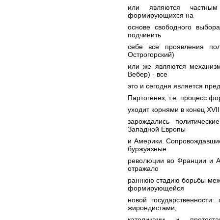
или являются частным 
формирующихся на
основе свободного выбора
подчинить
себе все проявления пол
Острогорский)
или же являются механизм
Вебер) - все
это и сегодня является пре
Партогенез, т.е. процесс 
уходит корнями в конец XVII 
зарождались политически
Западной Европы
и Америки. Сопровождавшие
буржуазные
революции во Франции и А
отражало
раннюю стадию борьбы меж
формирующейся
новой государственности:
жирондистами,
католиками и протест