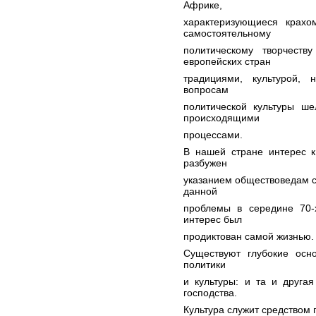
Африке,
характеризующиеся крах
самостоятельному
политическому творчест
европейских стран
традициями, культурой, 
вопросам
политической культуры ше
происходящими
процессами.
В нашей стране интерес к
разбужен
указанием обществоведам 
данной
проблемы в середине 70-х
интерес был
продиктован самой жизнью.
Существуют глубокие осн
политики
и культуры: и та и друга
господства.
Культура служит средством 