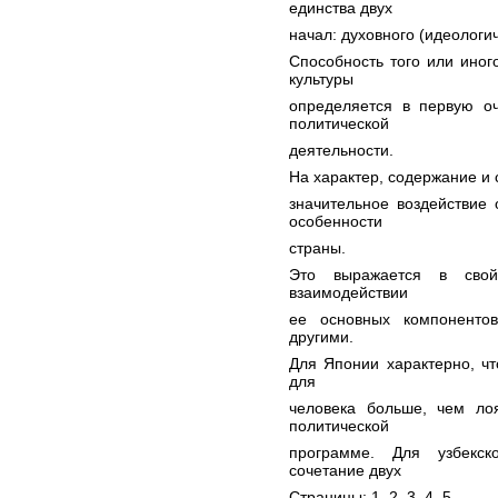
единства двух
начал: духовного (идеологич
Способность того или иног
культуры
определяется в первую оч
политической
деятельности.
На характер, содержание и
значительное воздействие
особенности
страны.
Это выражается в свой
взаимодействии
ее основных компоненто
другими.
Для Японии характерно, чт
для
человека больше, чем лоя
политической
программе. Для узбекск
сочетание двух
Страницы: 1,
2
,
3
,
4
,
5