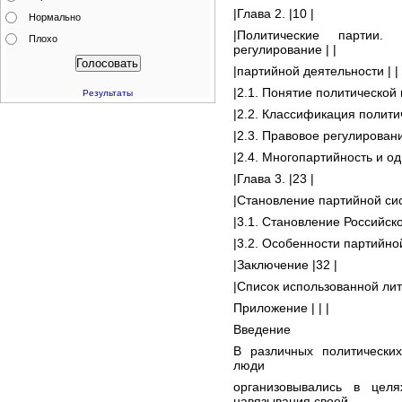
|Глава 2. |10 |
Нормально
|Политические партии. 
Плохо
регулирование | |
|партийной деятельности | |
|2.1. Понятие политической 
Результаты
|2.2. Классификация политич
|2.3. Правовое регулирован
|2.4. Многопартийность и о
|Глава 3. |23 |
|Становление партийной сис
|3.1. Становление Российск
|3.2. Особенности партийной
|Заключение |32 |
|Список использованной лит
Приложение | | |
Введение
В различных политических
люди
организовывались в цел
навязывания своей