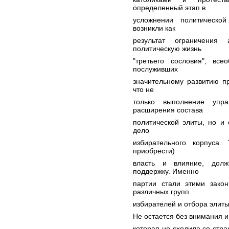
определенный этап в
усложнении политическо
возникли как
результат ограничения
политическую жизнь
"третьего сословия", все
послуживших
значительному развитию п
что не
только выполнение упра
расширения состава
политической элиты, но и
дело
избирательного корпуса.
приобрести)
власть и влияние, дол
поддержку. Именно
партии стали этими зако
различных групп
избирателей и отбора элиты
Не остается без внимания и
которая не сходила со стр