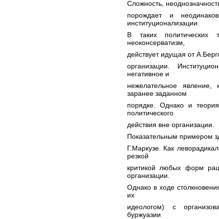
Сложность, неоднозначност
порождает и неодинако
институционализации.
В таких политических т
неоконсерватизм,
действует идущая от А.Бергс
организации. Институцио
негативное и
нежелательное явление,
заранее заданном
порядке. Однако и теория
политического
действия вне организации.
Показательным примером зд
Г.Маркузе. Как леворадикал
резкой
критикой любых форм рац
организации.
Однако в ходе столкновени
их
идеологом) с организов
буржуазии