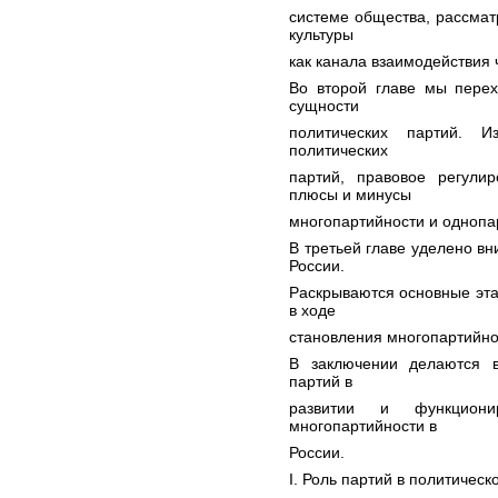
системе общества, рассмат
культуры
как канала взаимодействия 
Во второй главе мы пере
сущности
политических партий. И
политических
партий, правовое регулир
плюсы и минусы
многопартийности и однопа
В третьей главе уделено в
России.
Раскрываются основные эт
в ходе
становления многопартийнос
В заключении делаются в
партий в
развитии и функциони
многопартийности в
России.
I. Роль партий в политичес