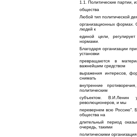
1.1. Политические партии, и
общества
Любой тип политической де
организационных формах. 
людей к
единой цели, регулируе
нормами.
Благодаря организации пр
установки
превращаются в материа
важнейшим средством
выражения интересов, фо
снимать
внутренние противоречи
политическим
субъектом. В.И.Ленин 
революционеров, и мы
перевернем всю Россию". Б
общества на
длительный период оказы
очередь, такими
политическими организация