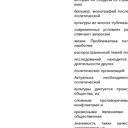
книг,
брошюр, монографий после
политической
культуры во многих публика
современных условиях р
отвечает запросам
жизни. Проблематика пол
наиболее
распространенной темой по
исследований, находитс
деятельности других
политических организаций.
Актуальна необходимо
политической
культуры диктуется про
общества, их
сложным противоречив
конфликтами и
кризисными явлениями.
общественная
значимость таких каче
самостоятельно,