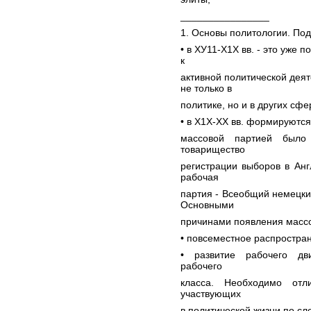
________________
1. Основы политологии. Под
• в ХУ11-Х1Х вв. - это уже
к
активной политической дея
не только в
политике, но и в других сфе
• в Х1Х-ХХ вв. формируютс
массовой партией было
товарищество
регистрации выборов в Анг
рабочая
партия - Всеобщий немецки
Основными
причинами появления массо
• повсеместное распростра
• развитие рабочего дв
рабочего
класса. Необходимо отл
участвующих
в политической жизни по с