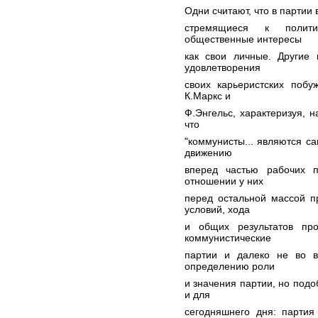
Одни считают, что в партии
стремящиеся к политич
общественные интересы
как свои личные. Другие 
удовлетворения
своих карьеристских побу
К.Маркс и
Ф.Энгельс, характеризуя, 
что
"коммунисты... являются с
движению
вперед частью рабочих п
отношении у них
перед остальной массой п
условий, хода
и общих результатов про
коммунистические
партии и далеко не во 
определению роли
и значения партии, но под
и для
сегодняшнего дня: партия