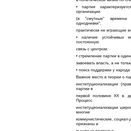
• партия характеризует
организации
(в "смутные" времена 
однодневки",
практически не играющие зн
• наличие устойчивых м
постоянную
связь с центром;
• стремление партии в один
завоевать власть, а не толь
• поиск поддержки у народа
Важное место в теории о па
институционализации (пра
партии в
первой половине XX в. д
Процесс
институционализации широ
многие
коммунистические, социал-
признаны и
вышли из подполья.