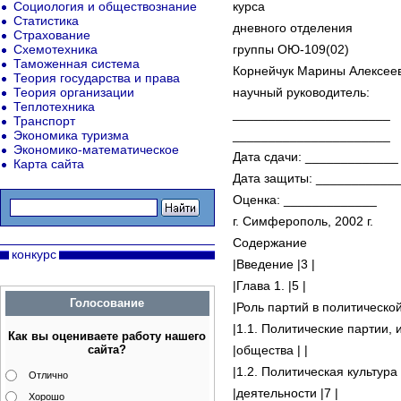
Социология и обществознание
курса
Статистика
дневного отделения
Страхование
Схемотехника
группы ОЮ-109(02)
Таможенная система
Корнейчук Марины Алексее
Теория государства и права
Теория организации
научный руководитель:
Теплотехника
______________________
Транспорт
Экономика туризма
______________________
Экономико-математическое
Дата сдачи: _____________
Карта сайта
Дата защиты: ___________
Оценка: _____________
г. Симферополь, 2002 г.
Содержание
конкурс
|Введение |3 |
|Глава 1. |5 |
Голосование
|Роль партий в политической
|1.1. Политические партии, 
Как вы оцениваете работу нашего
сайта?
|общества | |
|1.2. Политическая культура
Отлично
|деятельности |7 |
Хорошо