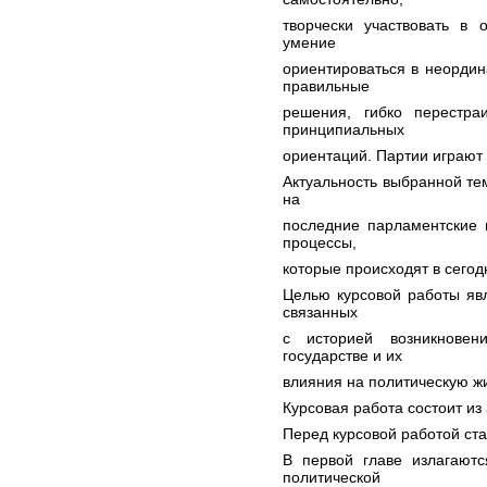
творчески участвовать в 
умение
ориентироваться в неордин
правильные
решения, гибко перестра
принципиальных
ориентаций. Партии играют
Актуальность выбранной те
на
последние парламентские 
процессы,
которые происходят в сего
Целью курсовой работы явл
связанных
с историей возникнове
государстве и их
влияния на политическую ж
Курсовая работа состоит из 
Перед курсовой работой ст
В первой главе излагаютс
политической