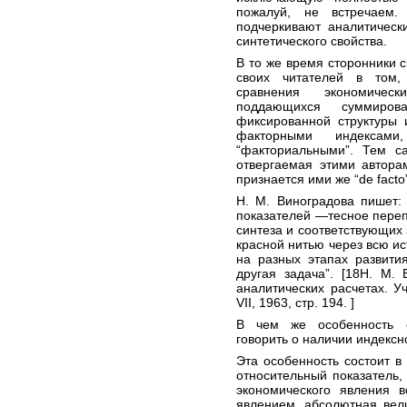
пожалуй, не встречаем.
подчеркивают аналитическ
синтетического свойства.
В то же время сторонники с
своих читателей в том,
сравнения экономичес
поддающихся суммиров
фиксированной структуры 
факторными индекса
“факториальными”. Тем с
отвергаемая этими авторам
признается ими же “de facto
Н. М. Виноградова пишет:
показателей —тесное переп
синтеза и соответствующих 
красной нитью через всю ис
на разных этапах развити
другая задача”. [18Н. М.
аналитических расчетах. У
VII, 1963, стр. 194. ]
В чем же особенность с
говорить о наличии индексн
Эта особенность состоит в 
относительный показатель
экономического явления в
явлением, абсолютная вел