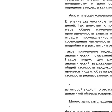
по-видимому, и дало ос
определять индексы как син
Аналитическая концепция
В течение уже многих лет и
целей. Так, допустим, с п
мере общее изменение
промышленности зависит о
отрасли промышленнос
соотношения численности 
подробно мы рассмотрим эт
Такое применение индек
аналитических показате
Пааше индекс цен расс
аналитический, выражающи
общей стоимости продукци
является индекс объема р
стоимости реализованных т
,
из которой видно, что это 
динамикой объема товаров.
Можно записать следующе
.
Аналитическая концепция 