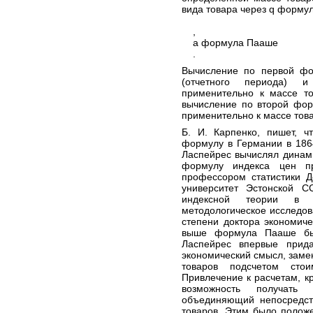
вида товара через q форму
,
а формула Пааше
.
Вычисление по первой фо
(отчетного периода) 
применительно к массе то
вычисление по второй фо
применительно к массе тов
Б. И. Карпенко, пишет, 
формулу в Германии в 1864 
Ласпейрес вычислял динам
формулу индекса цен пр
профессором статистики Д
университет Эстонской С
индексной теории в э
методологическое исследов
степени доктора экономиче
выше формула Пааше был
Ласпейрес впервые прида
экономический смысл, заме
товаров подсчетом стои
Привлечение к расчетам, к
возможность получать 
объединяющий непосредст
товаров. Этим было полож