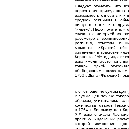
Следует отметить, что в
первого из приведенных 
возможность относить к и
средней величины и обы
пишут и о тех, и о други
“индекс”. Надо полагать, ч
связана с историей их ра
рассмотреть возникновен
развития, отметим лиш
моменты. [8Краткий обз
изменений в трактовке инде
Карпенко “Метод индексног
веке имели место попытки
товары одной относите
обобщающим показателем 
1738 г. Дюто (Франция) пок
,
т. е. отношение суммы цен 
к сумме цен тех же товаро
образом, учитывались тол
количества товаров. Также 
в 1764 г. Динамику цен Ка
XIX века сначала Ласпейр
практику индексных расч
которой изменение цен 
определенной массе товар