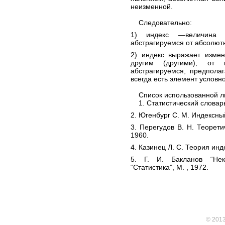
неизменной.
Следовательно:
1) индекс —величина о
абстрагируемся от абсолют
2) индекс выражает измен
другим (другими), от
абстрагируемся, предпола
всегда есть элемент условно
Список использованной л
1. Статистический словарь
2. Югенбург С. М. Индексный
3. Перегудов В. Н. Теорети
1960.
4. Казинец Л. С. Теория инд
5. Г. И. Бакланов “Нек
“Статистика”, М. , 1972.
© 201