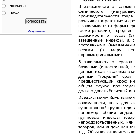
Нормально
В зависимости от элемен
физического (натурал
Плохо
производительности труда
различают агрегатные и сре
в зависимости от формы ср
геометрические, средни
Результаты
зависимости от весов (3
взвешенные индексы, а 
постоянными (неизменны
весами (в меру нео
пересматриваемыми).
В зависимости от сроков 
базисные (с постоянной, 
цепные (если числовые зн
данный "текущий" срок
предшествующий срок; ин
общем случае произведе
должно давать базисный инд
Индексы могут быть вычисл
совокупности, но и для л
существенной группы едини
например: общий индекс
групповые индексы това
непродовольственных, или
товаров, или индекс цен те
т. д. Обычная относительна