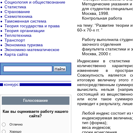
Социология и обществознание
Методические указания и 
Статистика
для студентов специальнос
Страхование
Москва, 1998.
Схемотехника
Контрольная работа
Таможенная система
на тему: “Развитие теории и
Теория государства и права
60-х 70-х гг. ”
Теория организации
Теплотехника
Работу выполнила студентк
Транспорт
заочного отделения
Экономика туризма
факультета статистики и э
Экономико-математическое
Москва, 2000 г.
Карта сайта
Индексами в статистике
количественно характе
изменение в пространс
Совокупность является 
итоговую величину этого 
конкурс
непосредственным суммиро
вычислить нельзя (напри
состоящей из вещественно
или если такое суммиро
Голосование
приводит к результату, лиш
Как вы оцениваете работу нашего
Любой индекс состоит из 
сайта?
индексируемая величина;
тип (форма);
Отлично
веса индексов;
Хорошо
сроки исчисления.