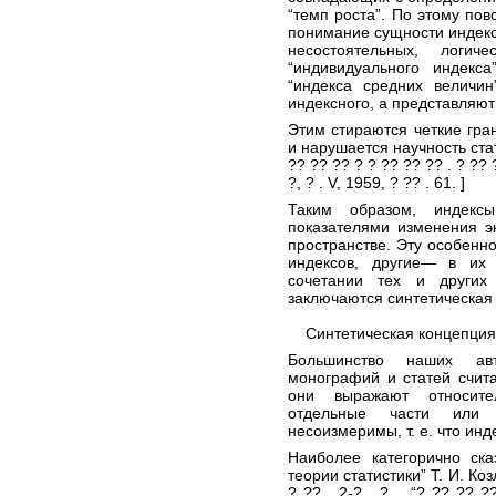
“темп роста”. По этому пов
понимание сущности индекс
несостоятельных, логич
“индивидуального индекса
“индекса средних величин
индексного, а представляю
Этим стираются четкие гра
и нарушается научность стати
?? ?? ?? ? ? ?? ?? ?? . ? ?? 
?, ? . V, 1959, ? ?? . 61. ]
Таким образом, индекс
показателями изменения э
пространстве. Эту особенно
индексов, другие— в их 
сочетании тех и других
заключаются синтетическая 
Синтетическая концепция
Большинство наших авт
монографий и статей счита
они выражают относите
отдельные части или 
несоизмеримы, т. е. что ин
Наиболее категорично ск
теории статистики” Т. И. Коз
? ?? . 2-? , ? ., “? ?? ?? ?