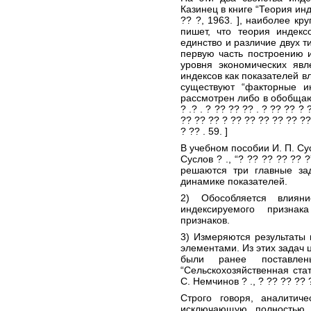
Казинец в книге “Теория инде
?? ?, 1963. ], наиболее кр
пишет, что теория индекс
единство и различие двух т
первую часть построению и
уровня экономических яв
индексов как показателей в
существуют “факторные и
рассмотрен либо в обобщаю
? .? . ? ?? ?? ?? . ? ?? ?? ?
?? ?? ?? ? ?? ?? ?? ?? ?? ?? 
? ?? . 59. ]
В учебном пособии И. П. Су
Суслов ? ., “? ?? ?? ?? ?? 
решаются три главные за
динамике показателей.
2) Обособляется влиян
индексируемого призна
признаков.
3) Измеряются результаты
элементами. Из этих задач 
были ранее поставл
“Сельскохозяйственная стат
С. Немчинов ? ., ? ?? ?? ?? ?
Строго говоря, аналитич
исключающую полностью с