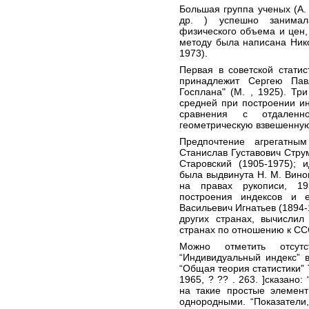
Большая группа ученых (А. 
др. ) успешно занимал
физического объема и цен,
методу была написана Ник
1973).
Первая в советской стати
принадлежит Сергею Пав
Госплана" (М. , 1925). Т
средней при построении и
сравнения с отдален
геометрическую взвешенную
Предпочтение агрегатны
Станислав Густавович Стру
Старовский (1905-1975); 
была выдвинута Н. М. Виног
на правах рукописи, 19
построения индексов и 
Васильевич Игнатьев (1894
других странах, вычисли
странах по отношению к СС
Можно отметить отсутс
“Индивидуальный индекс” в
“Общая теория статистики” Т.
1965, ? ?? . 263. ]сказано
на такие простые элемент
однородными. “Показатели