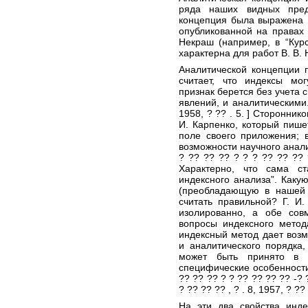
ряда наших видных предс
концепция была выражена Н
опубликованной на правах р
Некраш (например, в “Курс
характерна для работ В. В.
Аналитической концепции 
считает, что индексы мо
признак берется без учета 
явлений, и аналитическими. [
1958, ? ?? . 5. ] Сторонни
И. Карпенко, который пише
поле своего приложения; 
возможности научного анализ
? ?? ?? ?? ? ? ? ?? ?? ?? ?
Характерно, что сама с
индексного анализа”. Каку
(преобладающую в нашей 
считать правильной? Г. И.
изолированно, а обе совм
вопросы индексного метода”
индексный метод дает возм
и аналитического порядка,
может быть принято в к
специфические особенности 
?? ?? ?? ? ? ?? ?? ?? ?? -? 
? ?? ?? ?? , ? . 8, 1957, ? ?? 
На эти два свойства инде