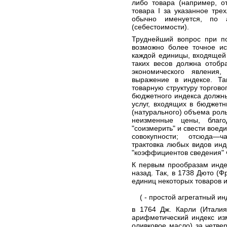
либо товара (например, о
товара I за указанное трех
обычно именуется, по а
(себестоимости).
Труднейший вопрос при п
возможно более точное ис
каждой единицы, входящей
таких весов должна отобр
экономического явления,
выражение в индексе. Та
товарную структуру торгово
бюджетного индекса должны
услуг, входящих в бюджетн
(натурального) объема роль
неизменные цены, благо
"соизмерить" и свести воед
совокупности; отсюда—
трактовка любых видов инд
"коэффициентов сведения" 
К первым прообразам инде
назад. Так, в 1738 Дюто (
единиц некоторых товаров 
( - простой агрегатный инд
в 1764 Дж. Карли (Итали
арифметический индекс изм
оливковое масло) за четвер