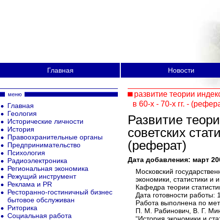
Главная
Новости
развитие теории индекс
меню
в 60-х - 70-х гг. - (рефер
Главная
Геология
Развитие теори
Исторические личности
История
советских статис
Правоохранительные органы
(реферат)
Предпринимательство
Психология
Дата добавления: март 20
Радиоэлектроника
Региональная экономика
Московский государственн
Режущий инструмент
экономики, статистики и 
Реклама и PR
Кафедра теории статистик
Ресторанно-гостиничный бизнес
Дата готовности работы: 1
бытовое обслуживан
Работа выполнена по мет
Риторика
П. М. Рабинович, В. Г. Ми
Социальная работа
“История экономики и стат