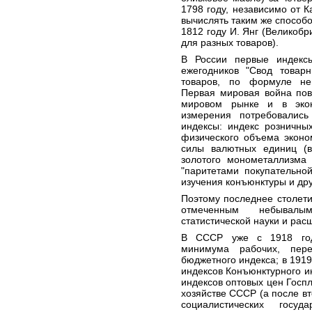
1798 году, независимо от К
вычислять таким же способо
1812 году И. Янг (Великобри
для разных товаров).
В России первые индекс
ежегодников "Свод товар
товаров, по формуле не
Первая мировая война пов
мировом рынке и в экон
измерения потребовались
индексы: индекс розничных
физического объема эконо
силы валютных единиц (
золотого монометаллизма
"паритетами покупательно
изучения конъюнктуры и дру
Поэтому последнее столети
отмеченным небывалы
статистической науки и рас
В СССР уже с 1918 года
минимума рабочих, пер
бюджетного индекса; в 191
индексов Конъюнктурного ин
индексов оптовых цен Госп
хозяйстве СССР (а после в
социалистических госуд