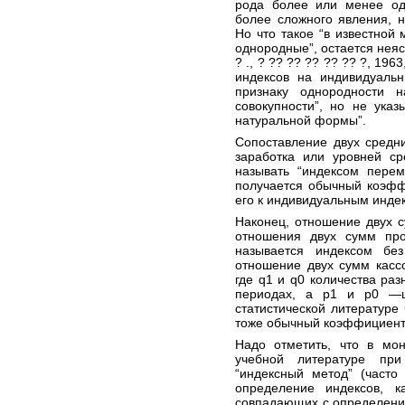
рода более или менее од
более сложного явления, 
Но что такое “в известной
однородные”, остается неяс
? ., ? ?? ?? ?? ?? ?? ?, 196
индексов на индивидуаль
признаку однородности 
совокупности”, но не указ
натуральной формы”.
Сопоставление двух средн
заработка или уровней ср
называть “индексом перем
получается обычный коэфф
его к индивидуальным инде
Наконец, отношение двух с
отношения двух сумм про
называется индексом без
отношение двух сумм кассо
где q1 и q0 количества раз
периодах, а p1 и p0 —ц
статистической литературе
тоже обычный коэффициент
Надо отметить, что в мо
учебной литературе пр
“индексный метод” (часто
определение индексов, к
совпадающих с определени