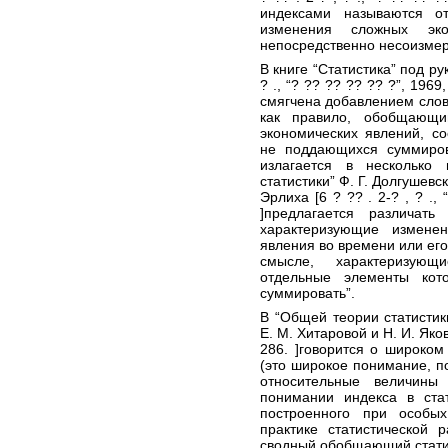
индексами называются о
изменения сложных эко
непосредственно несоизмер
В книге “Статистика” под рук
? ., “? ?? ?? ?? ?? ?”, 1969
смягчена добавлением слов 
как правило, обобщающи
экономических явлений, с
не поддающихся суммиров
излагается в несколько
статистики” Ф. Г. Долгушевск
Эрлиха [6 ? ?? . 2-? , ? ., 
]предлагается различат
характеризующие изменен
явления во времени или его
смысле, характеризующ
отдельные элементы кот
суммировать”.
В “Общей теории статистики
Е. М. Хитаровой и Н. И. Яковл
286. ]говорится о широком
(это широкое понимание, п
относительные величины
понимании индекса в стат
построенного при особы
практике статистической 
сводный обобщающий статис