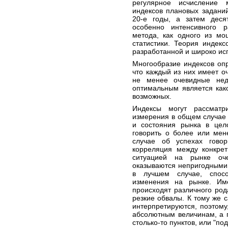
регулярное исчисление 
индексов плановых задани
20-е годы, а затем деся
особенно интенсивного р
метода, как одного из мо
статистики. Теория индек
разработанной и широко исп
Многообразие индексов оп
что каждый из них имеет 
не менее очевидные нед
оптимальным является как
возможных.
Индексы могут рассматр
измерения в общем случае 
и состояния рынка в це
говорить о более или мен
случае об успехах говор
корреляция между конкре
ситуацией на рынке оч
оказываются непригодными
в лучшем случае, спос
изменения на рынке. Им
происходят различного род
резкие обвалы. К тому же 
интерпретируются, поэтому,
абсолютным величинам, а п
столько-то пунктов, или "под