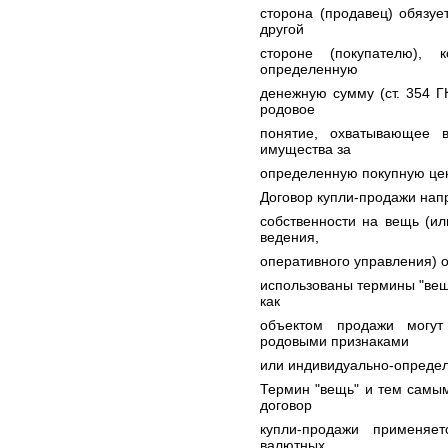
сторона (продавец) обязуе
другой
стороне (покупателю), 
определенную
денежную сумму (ст. 354 Г
родовое
понятие, охватывающее 
имущества за
определенную покупную цен
Договор купли-продажи нап
собственности на вещь (ил
ведения,
оперативного управления) 
использованы термины "вещ
как
объектом продажи могу
родовыми признаками
или индивидуально-определе
Термин "вещь" и тем самым
договор
купли-продажи применяе
валютных