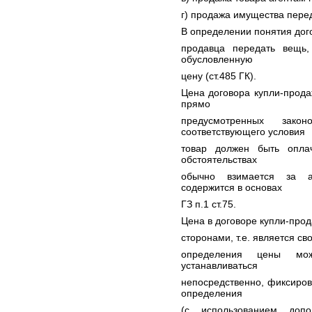
г) продажа имущества пере
В определении понятия дого
продавца передать вещь,
обусловленную
цену (ст.485 ГК).
Цена договора купли-прод
прямо
предусмотренных зако
соответствующего условия
товар должен быть опла
обстоятельствах
обычно взимается за а
содержится в основах
ГЗ п.1 ст.75.
Цена в договоре купли-прод
сторонами, т.е. является с
определения цены мо
устанавливаться
непосредственно, фиксиров
определения
(с использованием допо