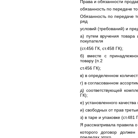
Права и обязанности прода
обязанность по передаче т
Обязанность по передаче т
ряд
условий (требований) и пре
а) путем вручения товара
покупателя
(ст.456 ГК, ст.458 ГК);
б) вместе с принадлежно
товару (п.2
ст.456 ГК);
в) в определенном количестве
г) в согласованном ассортиме
д) соответствующей комплек
ГК);
е) установленного качества (
и) свободных от прав третьих
з) в таре и упаковке (ст.481 
Я рассматривала правила о 
которого договор должен
пределах этого