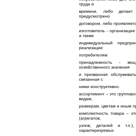
труда и
времени, либо делает
предусмотрено
договором, либо проявляетс
изготовитель - организаци
а также
индивидуальный предпри
реализации
потребителям.
принадлежность - вещ
хозяйственного значения
и призванная обслуживат
связанная с
ними конструктивно.
ассортимент – это группир
видам,
размерам, цветам и иным п
комплектность товара – э
(агрегатов,
узлов, деталей и т.п.)
характеризуемых