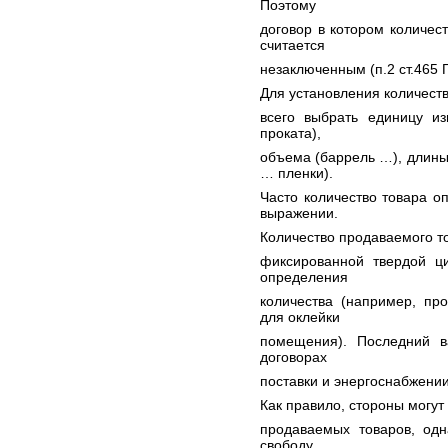
Поэтому
договор в котором количес
считается
незаключенным (п.2 ст.465 Г
Для установления количест
всего выбрать единицу из
проката),
объема (баррель …), длины
… пленки).
Часто количество товара о
выражении.
Количество продаваемого т
фиксированной твердой ц
определения
количества (например, пр
для оклейки
помещения). Последний в
договорах
поставки и энергоснабжении
Как правило, стороны могут
продаваемых товаров, одн
свободу