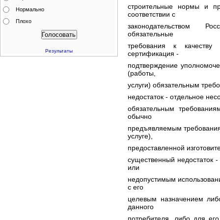
строительные нормы и пр
Нормально
соответствии с
Плохо
законодательством Ро
обязательные
требования к качеству т
Результаты
сертификация -
подтверждение уполномоче
(работы,
услуги) обязательным треб
недостаток - отдельное несо
обязательным требованиям
обычно
предъявляемым требованиям
услуге),
предоставленной изготовит
существенный недостаток -
или
недопустимым использование
с его
целевым назначением либ
данного
потребителя, либо для ег