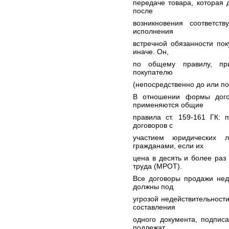
передаче товара, которая
после
возникновения соответств
исполнения
встречной обязанности по
иначе. Он,
по общему правилу, пр
покупателю
(непосредственно до или п
В отношении формы дого
применяются общие
правила ст. 159-161 ГК:
договоров с
участием юридических 
гражданами, если их
цена в десять и более ра
труда (МРОТ).
Все договоры продажи нед
должны под
угрозой недействительност
составления
одного документа, подписа
подлежат