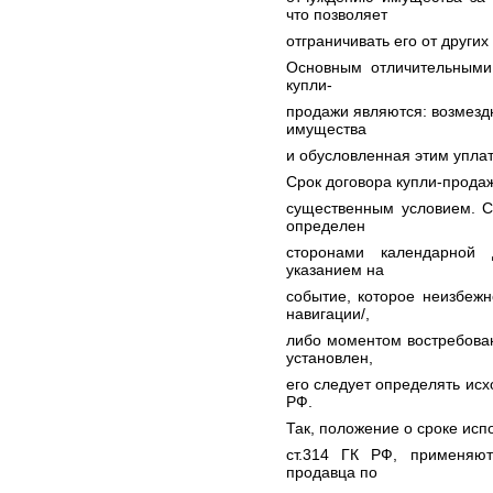
что позволяет
отграничивать его от других
Основным отличительными 
купли-
продажи являются: возмезд
имущества
и обусловленная этим упла
Срок договора купли-продаж
существенным условием. С
определен
сторонами календарной 
указанием на
событие, которое неизбежн
навигации/,
либо моментом востребован
установлен,
его следует определять исхо
РФ.
Так, положение о сроке ис
ст.314 ГК РФ, применяю
продавца по