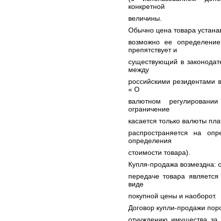
конкретной
величины.
Обычно цена товара устанав
возможно ее определение
препятствует и
существующий в законодате
между
российскими резидентами в
« О
валютном регулировании
ограничение
касается только валюты плат
распространяется на опр
определения
стоимости товара).
Купля-продажа возмездна: 
передаче товара является
виде
покупной цены и наоборот.
Договор купли-продажи пор
отчуждению имущества за 