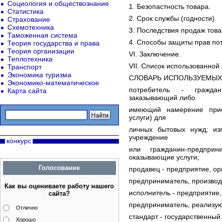
Социология и обществознание
1. Безопастность товара.
Статистика
2. Срок службы (годности).
Страхование
Схемотехника
3. Последствия продаж това
Таможенная система
4. Способы защиты прав по
Теория государства и права
Теория организации
VI. Заключение.
Теплотехника
VII. Список использованной
Транспорт
Экономика туризма
СЛОВАРЬ ИСПОЛЬЗУЕМЫХ
Экономико-математическое
потребитель - граждан
Карта сайта
заказывающий либо
имеющий намерение прио
услуги) для
личных бытовых нужд; изг
учреждение
конкурс
или гражданин-предпри
оказывающие услуги;
Голосование
продавец - предприятие, ор
предприниматель, производ
Как вы оцениваете работу нашего
исполнитель - предприятие,
сайта?
предприниматель, реализую
Отлично
стандарт - государственный
Хорошо