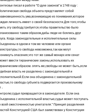
заимодействия между ними.
онтескье писал в работе "О духе законов" в 1748 году :
Политическая свобода объекта представляет собой
равновешенность ума,возникающую из понимания,которое
аждая личность имеет о своей безопасности.Для того,чтобы
меть эту свободу,требуется,чтобы правительство было
рганизованно таким образом,дабы люди не боялись друг
руга. Когда законодательные и исполнительные силы
бъеденены в одном и том же человеке или органе
агистратуры,то свобода невозможна,так как могут
озникнуть опасения,что тот же самый монарх или сенат
может ввести тиранические законы,использовать их
ираническим образом. опять же,свободы не может быть,если
удебная власть не разделена с законодательной и
сполнительной.Если она объединена с законодательной
ластью,то свобода субъекта подвергается произвольному
7 -
онтролю;судья превращается в законодателя. Если она
бъеденина с исполнительной властью,судья может поступать
о всей ожесточенностью угнетателя." Принцип разделения
ластей Конституцией США был заимствован у Конституции