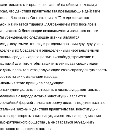
равительство как орган,основанный на общем согласии,и
исал, что действия правительства,превышающие действие
акона -бесправны.Он также писал:"Там где кончается
акон, начинается тирания...".Отражением этих посылов в
мериканской Декларации независимости являются строки:
Мы убеждены,что следующие истины являются
амодоказуемыми: все люди рождены равными друг другу; они
аделены их Создателем определенными неотъемлемыми
равами;среди нихправо на жизнь,свободу,стремление к
частью.И для того,чтобы защитить эти права,среди людей
озданы правительства,получающие свою справедливую власть
 соответствии с желанием народа.
ыводы из этого принципа следующие:
конституции должны претворять в жизнь фундаментальные
оглашения с народом-такие конституции являются
ысочайшей формой закона,которому должны подчиняться все
стальные законы и действия правительства. Конституции
олжны претворять в жизнь фундаментальные предписания
емократического общества , а не стараться объединить
остоянно меняющиеся законы.