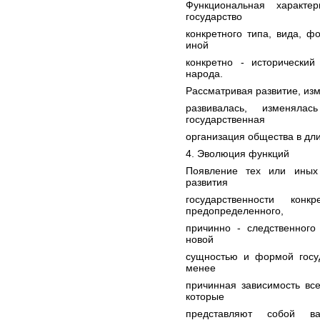
Функциональная характе
государство
конкретного типа, вида, ф
иной
конкретно - исторический
народа.
Рассматривая развитие, изм
развивалась, изменял
государственная
организация общества в дл
4. Эволюция функций
Появление тех или иных
развития
государственности ко
предопределенного,
причинно - следственного
новой
сущностью и формой госуд
менее
причинная зависимость все
которые
представляют собой ва