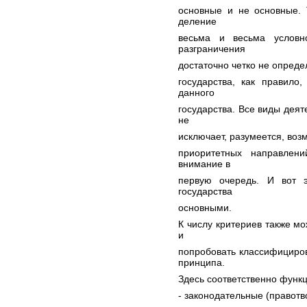
основные и не основные. Т
деление
весьма и весьма условно
разграничения
достаточно четко не опреде
государства, как правило
данного
государства. Все виды деят
не
исключает, разумеется, воз
приоритетных направлени
внимание в
первую очередь. И вот э
государства
основными.
К числу критериев также м
и
попробовать классифициров
принципа.
Здесь соответственно функ
- законодательные (правотв