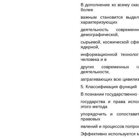
В дополнение ко всему ска
более
важным становится выдел
характеризующих
деятельность современ
демографической,
сырьевой, космической сфе
ядерной,
информационной техноло
человека и в
других современных г
деятельности,
затрагивающих всю цивили
5. Классификация функций
В познании государственно 
государства и права испо
этого метода
упорядочить и сопостави
правовых
явлений и процессов попро
Эффективно используется м