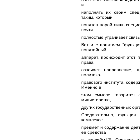
и
наполнять их своим спе
таким, который
понятен порой лишь специа
почти
полностью утрачивает связ
Вот и с понятием "функци
понятийный
аппарат, происходит этот 
права
означает направление, 
политико-
правового института, содер
Именно в
этом смысле говорится о
министерства,
других государственных орг
Следовательно, функция 
комплексе
предмет и содержание дея
ее средства
и способы.[2] Функции г