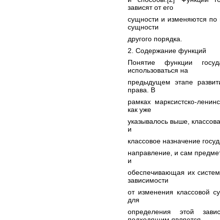
зависят от его
сущности и изменяются по 
сущности
другого порядка.
2. Содержание функций
Понятие функции госу
использоваться на
предыдущем этапе развити
права. В
рамках марксистско-ленинс
как уже
указывалось выше, классов
и
классовое назначение госуд
направление, и сам предмет
и
обеспечивающая их систем
зависимости
от изменения классовой с
для
определения этой зав
подходящим является