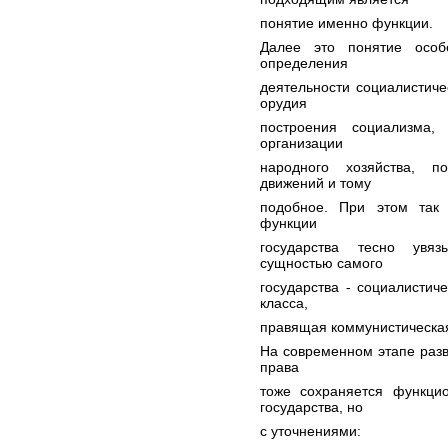
понятие именно функции.
Далее это понятие особ
определения
деятельности социалистичес
орудия
построения социализма, 
организации
народного хозяйства, по
движений и тому
подобное. При этом так 
функции
государства тесно увяз
сущностью самого
государства - социалистиче
класса,
правящая коммунистическая
На современном этапе разв
права
тоже сохраняется функци
государства, но
с уточнениями: