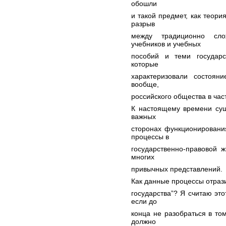
обошли
и такой предмет, как теори
разрыв
между традиционно сло
учебников и учебных
пособий и теми государ
которые
характеризовали состоян
вообще,
российского общества в час
К настоящему времени сущ
важных
сторонах функционирования
процессы в
государственно-правовой 
многих
привычных представлений.
Как данные процессы отрази
государства”? Я считаю это
если до
конца не разобраться в том
должно