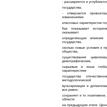
- расширяется и углубляет
государства;
- отвергается провозгл
изменениями
классовых характеристик гос
Как показывает историч
оказывают
определяющее влияние н
государства,
сколько новые условия и 
общества,
существования цивилиза
демографические,
сырьевые и иные глоба
характеристике
государства отечестве
методологической
вульгаризации и догматиза
все равно,
сохраняет и то позитивное,
области
на предыдущем этапе. Ценн