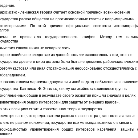
ведение.
арксистко - ленинская теория считает основной причиной возникновения
осударства раскол общества на противоположные классы с непримиримыми
ротиворечиями. По этой причине официальная советская историограф
олгое
ремя не признавала государственность скифов. Между тем налич
осударства
зыческих славян никак не оспаривалось.
торое ошибочное следствие из данной посылки заключалось в том, что все
осударства древнего мира должны были быть непременно рабовладельческим
оэтому кастовая или иная стратификация необоснованно отождествлялись с
абовладением.
сновоположники марксизма допускали и иной подход к объяснению появлени
осударства. Как писал Ф. Энгельс, к нему «стихийно сложившиеся группы
дноплеменных общин в результате своего развития пришли сначала в целях
довлетворения общих интересов и для защиты от внешних врагов».
а этих позициях стоит и современная теория государства.
есмотря на то, что представители разных классов, страт, каст оказывались в
алеко не равном положении, государство все же всегда возникало в связи с
еобходимостью удовлетворения общих интересов населения: защиты 
нешних