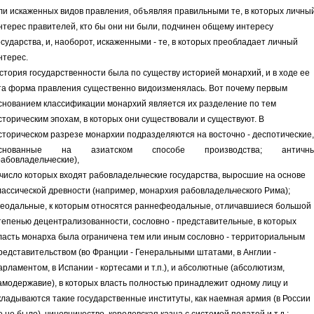
ли искаженных видов правления, объявляя правильными те, в которых личны
нтерес правителей, кто бы они ни были, подчинен общему интересу
осударства, и, наоборот, искаженными - те, в которых преобладает личный
нтерес.
стория государственности была по существу историей монархий, и в ходе ее
та форма правления существенно видоизменялась. Вот почему первым
снованием классификации монархий является их разделение по тем
сторическим эпохам, в которых они существовали и существуют. В
сторическом разрезе монархии подразделяются на восточно - деспотические,
снованные на азиатском способе производства; античн
рабовладельческие),
 число которых входят рабовладельческие государства, выросшие на основе
лассической древности (например, монархия рабовладельческого Рима);
еодальные, к которым относятся раннефеодальные, отличавшиеся большой
тепенью децентрализованности, сословно - представительные, в которых
ласть монарха была ограничена тем или иным сословно - территориальным
редставительством (во Франции - Генеральными штатами, в Англии -
арламентом, в Испании - кортесами и т.п.), и абсолютные (абсолютизм,
амодержавие), в которых власть полностью принадлежит одному лицу и
кладываются такие государственные институты, как наемная армия (в России