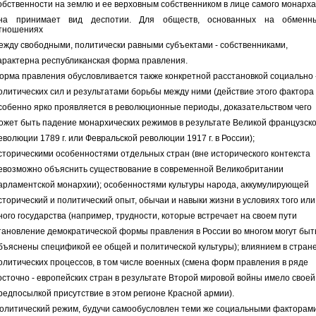
обственности на землю и ее верховным собственником в лице самого монарха
на принимает вид деспотии. Для обществ, основанных на обменн
тношениях
ежду свободными, политически равными субъектами - собственниками,
арактерна республиканская форма правления.
орма правления обусловливается также конкретной расстановкой социально 
олитических сил и результатами борьбы между ними (действие этого фактора
собенно ярко проявляется в революционные периоды, доказательством чего
ожет быть падение монархических режимов в результате Великой французск
еволюции 1789 г. или Февральской революции 1917 г. в России);
сторическими особенностями отдельных стран (вне исторического контекста
евозможно объяснить существование в современной Великобритании
арламентской монархии); особенностями культуры народа, аккумулирующей
сторический и политический опыт, обычаи и навыки жизни в условиях того или
ного государства (например, трудности, которые встречает на своем пути
тановление демократической формы правления в России во многом могут быт
бъяснены спецификой ее общей и политической культуры); влиянием в стран
олитических процессов, в том числе военных (смена форм правления в ряде
осточно - европейских стран в результате Второй мировой войны имело своей
редпосылкой присутствие в этом регионе Красной армии).
олитический режим, будучи самообусловлен теми же социальными факторами