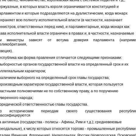
е не было), чиновничество, королевская казна с системой податей и т.д.;
уржуазные, в которых власть короля ограничивается конституцией и
арламентом и которые подразделяются на дуалистические, когда монарх
охраняет всю полноту исполнительной власти (в частности, назначает
инистров, ответственных перед ним), и парламентарные, когда монарх как
лава исполнительной власти ограничен в правах и, в частности, назначаемые
м министры зависят от вотума доверия парламента (наприме
еликобритания,
веция).
еспублика как форма правления отличается следующими признаками:
 выборностью органов государственной власти на определенный срок и их
оллегиальным характером;
 наличием выборного на определенный срок главы государства;
 производным характером государственной власти, которая пользуется
ластными полномочиями не по собственному праву, а по поручению
уверенного народа;
 юридической ответственностью главы государства.
о историческим периодам своего существования республи
лассифицируются
а античные (государства - полисы - Афины, Рим и т.д.); средневековые
феодальные), к числу которых относятся торгово - промышленные республики
талии (Венеция, Флоренция), Нидерландах, России (Новгородская, Псковская)