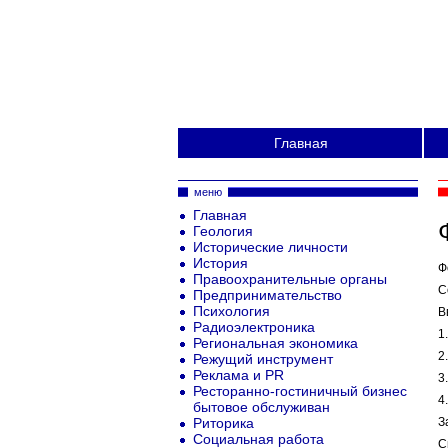
Главная
меню
Главная
Геология
Исторические личности
История
Ф
Правоохранительные органы
С
Предпринимательство
Психология
В
Радиоэлектроника
1
Региональная экономика
2
Режущий инструмент
Реклама и PR
3
Ресторанно-гостиничный бизнес
4
бытовое обслуживан
Риторика
З
Социальная работа
С