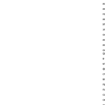
и
и
г
и
И
э
о
и
и
о
(
в
к
ф
с
в
п
п
с
с