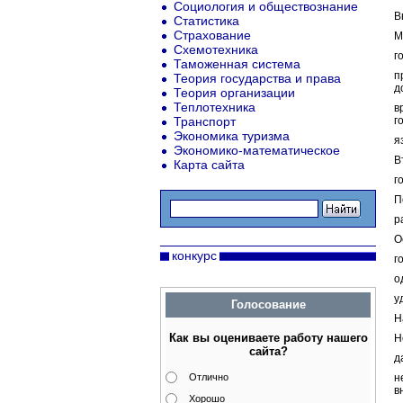
Социология и обществознание
В
Статистика
Страхование
М
Схемотехника
г
Таможенная система
п
Теория государства и права
д
Теория организации
Теплотехника
в
Транспорт
г
Экономика туризма
я
Экономико-математическое
В
Карта сайта
г
П
р
О
конкурс
г
о
у
Голосование
Н
Как вы оцениваете работу нашего
Н
сайта?
д
Отлично
н
в
Хорошо