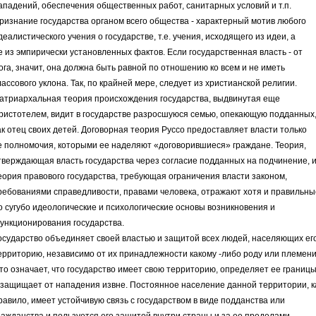
ападений, обеспечения общественных работ, санитарных условий и т.п.
ризнание государства органом всего общества - характерный мотив любого
деалистического учения о государстве, т.е. учения, исходящего из идеи, а
е из эмпирически установленных фактов. Если государственная власть - от
ога, значит, она должна быть равной по отношению ко всем и не иметь
лассового уклона. Так, по крайней мере, следует из христианской религии.
атриархальная теория происхождения государства, выдвинутая еще
ристотелем, видит в государстве разросшуюся семью, опекающую подданных
ак отец своих детей. Договорная теория Руссо предоставляет власти только
е полномочия, которыми ее наделяют «договорившиеся» граждане. Теория,
тверждающая власть государства через согласие подданных на подчинение, 
еория правового государства, требующая ограничения власти законом,
ребованиями справедливости, правами человека, отражают хотя и правильны
о сугубо идеологические и психологические основы возникновения и
ункционирования государства.
осударство объединяет своей властью и защитой всех людей, населяющих ег
ерриторию, независимо от их принадлежности какому -либо роду или племени
то означает, что государство имеет свою территорию, определяет ее границ
 защищает от нападения извне. Постоянное население данной территории, к
равило, имеет устойчивую связь с государством в виде подданства или