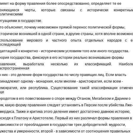
лияет на форму правления более опосредствованно, определяет те ее
еняющиеся черты, которые связаны с исторически конкретны
олитическими
итуациями в государстве.
то объясняет, почему невозможен прямой перенос политической формы,
сторически возникшей в одной стране, в другие страны, хотя вполне возможн
спользование мирового и частного опыта отдельных народов с е
оследующей
даптацией к конкретно - историческим условиям того или иного государства.
еория государства, фиксируя в его истории реально возникавшие формы
равления, выработала несколько их классификаций. Наибол
аспространенная
з них - это деление форм государства по числу правящих лиц. Если власть
ринадлежит одному - монархия, если многим - аристократия, если всем -
емократия, или республика. Существование такой классификации отмече
ще
еродотом в его повествовании о споре между Отаном, Мегабизом и Дарием о
ом, какую форму правления следует установить в Персии после убийства Лже-
мердиса. Также и критика этого деления имеет достаточно давнюю историю,
осходя к Платону и Аристотелю. Первый из них различал формы правления в
ависимости от преобладания в государстве трех добродетелей: мудрости,
ужества и умеренности, второй - в зависимости от соотношения правильных