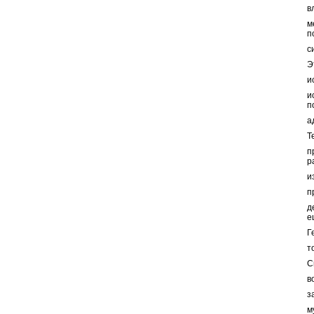
в
м
п
с
Э
и
и
п
а
Т
п
р
и
п
д
е
Г
т
С
в
з
м