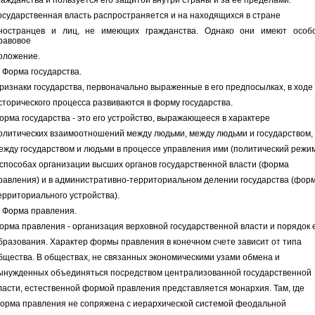
ражданства и пользуется его защитой внутри страны и за ее пределами.
осударственная власть распространяется и на находящихся в стране
ностранцев и лиц, не имеющих гражданства. Однако они имеют особ
равовое
оложение.
. Форма государства.
ризнаки государства, первоначально выраженные в его предпосылках, в ходе
сторического процесса развиваются в форму государства.
орма государства - это его устройство, выражающееся в характере
олитических взаимоотношений между людьми, между людьми и государством,
ежду государством и людьми в процессе управления ими (политический режим
 способах организации высших органов государственной власти (форма
равления) и в административно-территориальном делении государства (фор
ерриториального устройства).
. Форма правления.
орма правления - организация верховной государственной власти и порядок 
бразования. Характер формы правления в конечном счете зависит от типа
бщества. В обществах, не связанных экономическими узами обмена и
ынужденных объединяться посредством централизованной государственной
ласти, естественной формой правления представляется монархия. Там, где
орма правления не сопряжена с иерархической системой феодальной