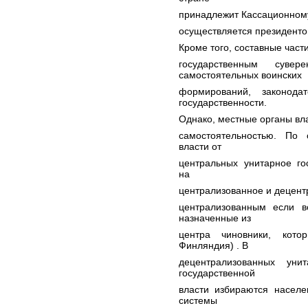
принадлежит Кассационному
осуществляется президенто
Кроме того, составные част
государственным сув
самостоятельных воинских
формирований, законода
государственности.
Однако, местные органы вл
самостоятельностью. По 
власти от
центральных унитарное го
на
централизованное и децент
централизованным если в
назначенные из
центра чиновники, кот
Финляндия) . В
децентрализованных уни
государственной
власти избираются насел
системы