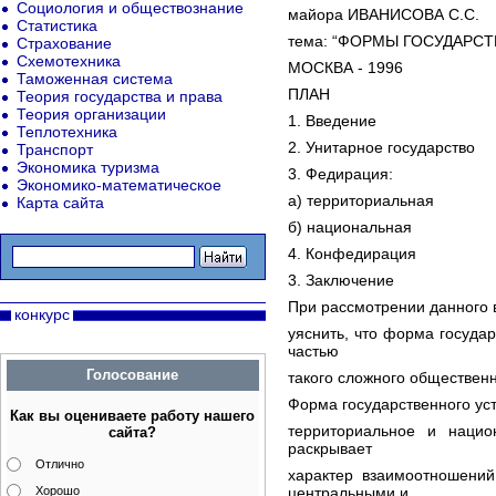
Социология и обществознание
майора ИВАНИСОВА С.С.
Статистика
тема: “ФОРМЫ ГОСУДАРС
Страхование
Схемотехника
МОСКВА - 1996
Таможенная система
ПЛАН
Теория государства и права
Теория организации
1. Введение
Теплотехника
2. Унитарное государство
Транспорт
Экономика туризма
3. Федирация:
Экономико-математическое
а) территориальная
Карта сайта
б) национальная
4. Конфедирация
3. Заключение
При рассмотрении данного 
конкурс
уяснить, что форма государ
частью
Голосование
такого сложного общественн
Форма государственного уст
Как вы оцениваете работу нашего
территориальное и национ
сайта?
раскрывает
Отлично
характер взаимоотношений
Хорошо
центральными и