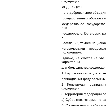
федерации.
ФЕДЕРАЦИЯ.
- это добровольное объеди
государственных образовани
Федеративное государстве
оно
неоднородно. Во-вторых, р
в
населении, точнее национал
историческими процесса
положением.
Однако, не смотря на это
характерны
для большинства федераци
1. Верховная законодательн
принадлежит федеральным о
2. Конституция разграни
федерации.
3.Территория федерации сос
а) Субъектов, которые по-р
б) Соответственно субъекты