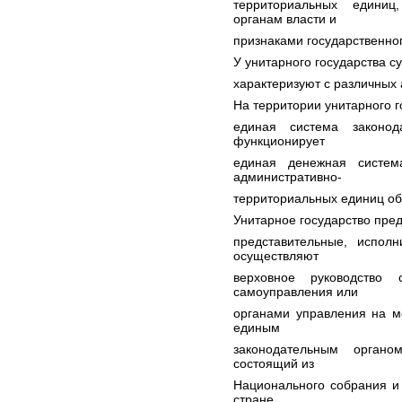
территориальных единиц
органам власти и
признаками государственног
У унитарного государства с
характеризуют с различных 
На территории унитарного г
единая система законод
функционирует
единая денежная систем
административно-
территориальных единиц об
Унитарное государство пре
представительные, испол
осуществляют
верховное руководство 
самоуправления или
органами управления на м
единым
законодательным органо
состоящий из
Национального собрания и
стране