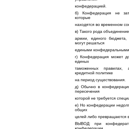
конфедерацией.
б) Конфедерация не затр
которые
находятся во временном со
в) Такого рода объединение
армии, единого бюджета,
могут решаться
едиными конфедеральными 
г) Конфедерация может до
единых
таможенных правилах, 
кредитной политике
на период существования.
д) Обычно в конфедерация
пересечения
которой не требуется специ
е) Но конфедерации недол
общих
целей либо превращаются 
ВЫВОД: при конфедерати
конфедерации