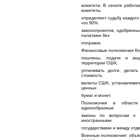
комитета. В сенате работа
комитеты
определяют судьбу каждого 
что 90%
законопроектов, одобренн
палатами без
поправок.
Финансовые полномочия Кон
пошлины, подати и акц
территории США;
уплачивать долги, делать
стоимость
валюты США, устанавливать
ценных
бумаг и монет.
Полномочия в области
единообразные
законы по вопросам о б
иностранными
государствами и между отд
Военные полномочия: объяв