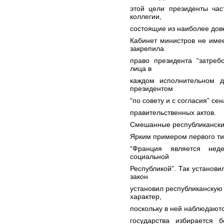
этой цели президенты час
коллегии,
состоящие из наиболее дов
Кабинет министров не имее
закрепила
право президента “затреб
лица в
каждом исполнительном де
президентом
“по совету и с согласия” се
правительственных актов.
Смешанные республикански
Ярким примером первого ти
“Франция является неде
социальной
Республикой”. Так установи
закон
установил республиканску
характер,
поскольку в ней наблюдаютс
государства избирается б