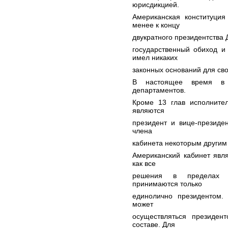
юрисдикцией.
Американская конституция
менее к концу
двукратного президентства
государственный обиход и
имел никаких
законных оснований для св
В настоящее время в 
департаментов.
Кроме 13 глав исполните
являются
президент и вице-президе
члена
кабинета некоторым други
Американский кабинет явл
как все
решения в пределах п
принимаются только
единолично президентом.
может
осуществляться президен
составе. Для