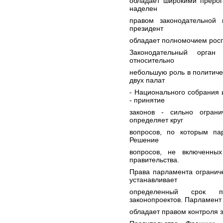
обладает широкими прерог
наделен
правом законодательной
президент
обладает полномочием росп
Законодательный орган
относительно
небольшую роль в политиче
двух палат
- Национального собрания
- принятие
законов - сильно ограни
определяет круг
вопросов, по которым па
Решение
вопросов, не включенны
правительства.
Права парламента огранич
устанавливает
определенный срок п
законопроектов. Парламент
обладает правом контроля з