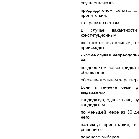
осуществляются
председателем сената, а
препятствия, -
то правительством.
В случае вакантност
конституционным
советом окончательным, го
происходит
- кроме случая непреодолим
не
позднее чем через тридцат
объявления
об окончательном характере
Если в течение семи дн
выдвижения
кандидатур, одно из лиц, 
кандидатом
по меньшей мере аз 30 дн
него
возникнут препятствия, т
решение о
переносе выборов.