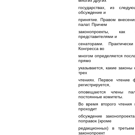
многих других
государствах, из следую
обсуждение и
принятие. Правом внесени
палат. Причем
законопроекты, как 
представителями и
сенаторами. Практическ
Конгресса во
многом определяется посла
прямо
указывается, какие законы
трех
чтениях. Первое чтение 
регистрируется,
оповещаются члены пал
постоянные комитеты.
Во время второго чтения 
проходит
обсуждение законопроект
поправок (кроме
редакционных) в третьем
законопроект