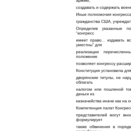
армию,
создавать и содержать воен
Иные полномочия конгресса
гражданства США, учрежда
Определив указанные по
“конгресс
имеет право... издавать 
уместны” для
реализации перечисленн
положение
позволяет конгрессу расши
Конституция установила для
дворянские титулы, не нар
облагать
налогом или пошлиной тов
деньги из
казначейства иначе как на о
Компетенция палат Конгресс
представителей могут вно
формулирует
также обвинения в поряд