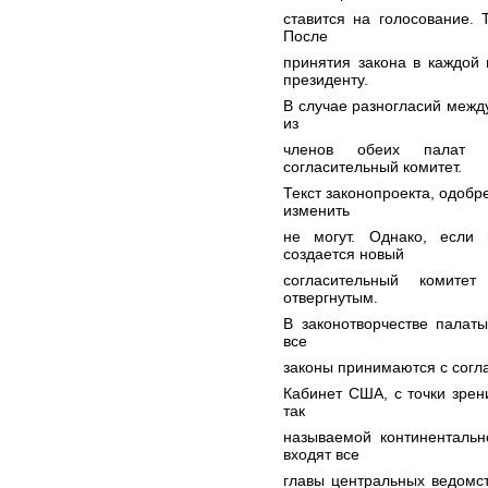
ставится на голосование. 
После
принятия закона в каждой
президенту.
В случае разногласий межд
из
членов обеих палат н
согласительный комитет.
Текст законопроекта, одоб
изменить
не могут. Однако, если 
создается новый
согласительный комитет
отвергнутым.
В законотворчестве палат
все
законы принимаются с согла
Кабинет США, с точки зрени
так
называемой континентально
входят все
главы центральных ведомс