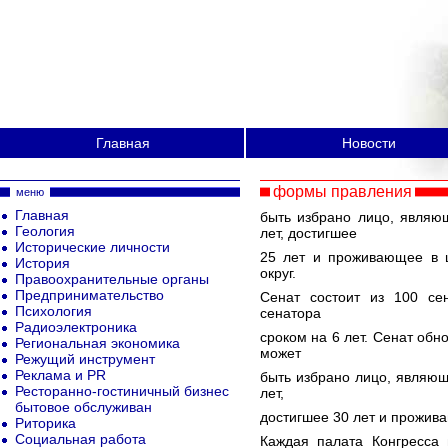
Главная
Новости
формы правления
меню
Главная
быть избрано лицо, явля
Геология
лет, достигшее
Исторические личности
25 лет и проживающее в ш
История
округ.
Правоохранительные органы
Предпринимательство
Сенат состоит из 100 се
Психология
сенатора
Радиоэлектроника
сроком на 6 лет. Сенат обн
Региональная экономика
может
Режущий инструмент
Реклама и PR
быть избрано лицо, являю
Ресторанно-гостиничный бизнес
лет,
бытовое обслуживан
достигшее 30 лет и прожива
Риторика
Социальная работа
Каждая палата Конгресса