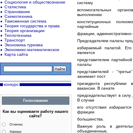
Социология и обществознание
систему
Статистика
вспомогательных органо
Страхование
выполнению
Схемотехника
Таможенная система
конституционных полном
Теория государства и права
партийные
Теория организации
фракции, административно-
Теплотехника
Транспорт
Председателем палаты пред
Экономика туризма
избираемый палатой. Его
Экономико-математическое
является
Карта сайта
представителем партийной
палаты
представителей - “третье
занимает пост
президента республики 
конкурс
вакансии. В сенате
председательствует в силу
В случае
Голосование
его отсутствия избираетс
Как вы оцениваете работу нашего
фракции
сайта?
большинства.
Отлично
Важную роль в деятельн
объединенные,
Хорошо