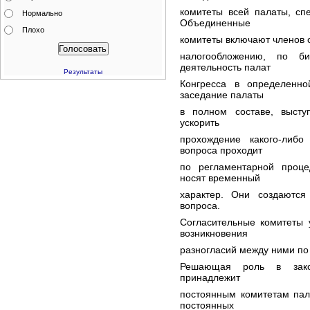
комитеты всей палаты, сп
Нормально
Объединенные
Плохо
комитеты включают членов о
налогообложению, по би
деятельность палат
Результаты
Конгресса в определенн
заседание палаты
в полном составе, выст
ускорить
прохождение какого-либо
вопроса проходит
по регламентарной проце
носят временный
характер. Они создаются
вопроса.
Согласительные комитеты 
возникновения
разногласий между ними по
Решающая роль в закон
принадлежит
постоянным комитетам пал
постоянных