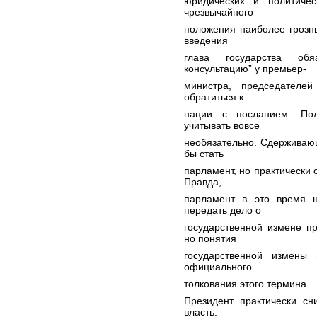
юридических и политичес
чрезвычайного
положения наиболее грозн
введения
глава государства об
консультацию” у премьер-
министра, председателе
обратиться к
нации с посланием. По
учитывать вовсе
необязательно. Сдерживаю
бы стать
парламент, но практически
Правда,
парламент в это время 
передать дело о
государственной измене п
но понятия
государственной измены
официального
толкования этого термина.
Президент практически сн
власть.