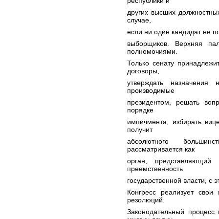
республики и
других высших должностных
случае,
если ни один кандидат не п
выборщиков. Верхняя па
полномочиями.
Только сенату принадлежи
договоры,
утверждать назначения 
производимые
президентом, решать воп
порядке
импичмента, избирать виц
получит
абсолютного большин
рассматривается как
орган, представляющий
преемственность
государственной власти, с 
Конгресс реализует свои
резолюций.
Законодательный процесс 