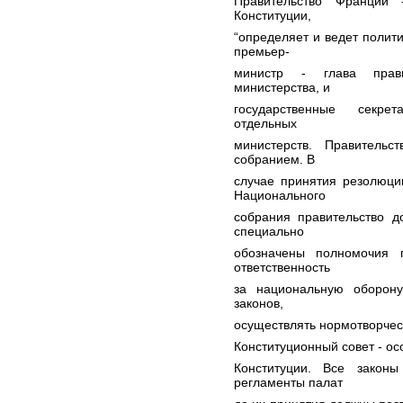
Правительство Франции 
Конституции,
“определяет и ведет полити
премьер-
министр - глава прави
министерства, и
государственные секре
отдельных
министерств. Правительс
собранием. В
случае принятия резолюц
Национального
собрания правительство д
специально
обозначены полномочия 
ответственность
за национальную оборону
законов,
осуществлять нормотворчес
Конституционный совет - о
Конституции. Все закон
регламенты палат