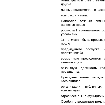
министра или ответственн
другие
личные полномочия, в частн
контрассигнации.
Наиболее важным личны
является право
роспуска Национального с
условиями:
1) не может быть произве
после
предыдущего роспуска; 
положения; 3)
временным президентом ре
занимающим
вакантную должность гл
президента.
Президент может передат
касающийся
организации публичных
конституции,
отразился бы на функциони
Особенно возрастает роль г