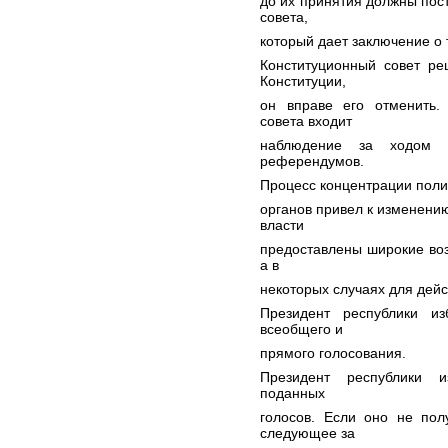
до их принятия должны пос
совета,
который дает заключение о 
Конституционный совет ре
Конституции,
он вправе его отменить.
совета входит
наблюдение за ходом п
референдумов.
Процесс концентрации поли
органов привел к изменени
власти
предоставлены широкие воз
а в
некоторых случаях для дейст
Президент республики и
всеобщего и
прямого голосования.
Президент республики и
поданных
голосов. Если оно не пол
следующее за