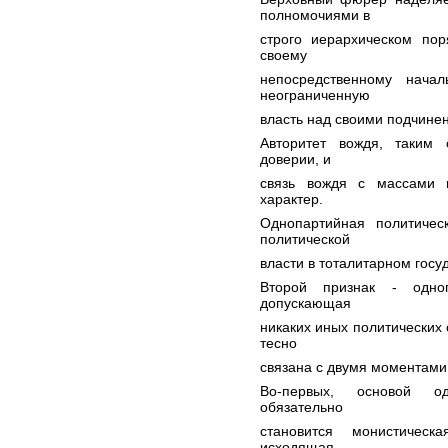
полномочиями в
строго иерархическом по
своему
непосредственному нача
неограниченную
власть над своими подчине
Авторитет вождя, таким
доверии, и
связь вождя с массами н
характер.
Однопартийная политичес
политической
власти в тоталитарном госу
Второй признак - одноп
допускающая
никаких иных политических 
тесно
связана с двумя моментами
Во-первых, основой од
обязательно
становится монистическа
исходящая