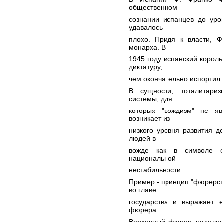
общественном
сознании испанцев до уро
удавалось
плохо. Придя к власти, Ф
монарха. В
1945 году испанский корол
диктатуру,
чем окончательно испортил
В сущности, тоталитар
системы, для
которых "вождизм" не я
возникает из
низкого уровня развития д
людей в
вожде как в символе е
национальной
нестабильности.
Пример - принцип "фюрерст
во главе
государства и выражает е
фюрера.
Верховный фюрер наделяе