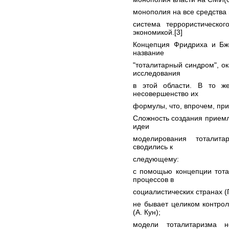
монополия на все средства
система террористическог
экономикой.[3]
Концепция Фридриха и Бже
название
"тоталитарный синдром", 
исследования
в этой области. В то ж
несовершенство их
формулы, что, впрочем, при
Сложность создания приемл
идеи
моделирования тоталита
сводились к
следующему:
с помощью концепции тота
процессов в
социалистических странах (Г
не бывает целиком контро
(А. Кун);
модели тоталитаризма н