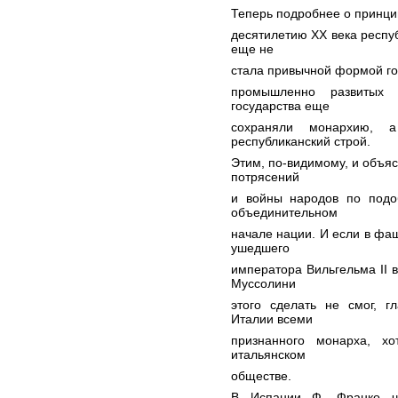
Теперь подробнее о принцип
десятилетию ХХ века респу
еще не
стала привычной формой го
промышленно развитых 
государства еще
сохраняли монархию, 
республиканский строй.
Этим, по-видимому, и объя
потрясений
и войны народов по подо
объединительном
начале нации. И если в фа
ушедшего
императора Вильгельма II в
Муссолини
этого сделать не смог, г
Италии всеми
признанного монарха, х
итальянском
обществе.
В Испании Ф. Франко че