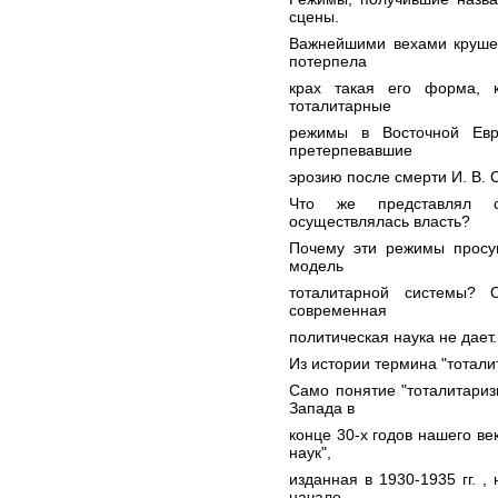
сцены.
Важнейшими вехами крушен
потерпела
крах такая его форма, 
тоталитарные
режимы в Восточной Евр
претерпевавшие
эрозию после смерти И. В. 
Что же представлял с
осуществлялась власть?
Почему эти режимы просу
модель
тоталитарной системы? 
современная
политическая наука не дает.
Из истории термина "тотали
Само понятие "тоталитариз
Запада в
конце 30-х годов нашего в
наук",
изданная в 1930-1935 гг. ,
начале