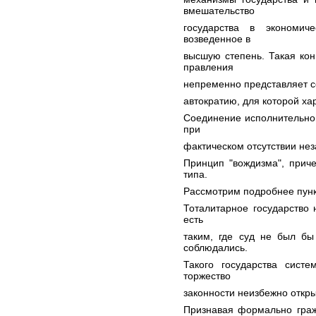
вмешательство
государства в экономич
возведенное в
высшую степень. Такая ко
правления
непременно представляет 
автократию, для которой ха
Соединение исполнительной
при
фактическом отсутствии нез
Принцип "вождизма", приче
типа.
Рассмотрим подробнее пунк
Тоталитарное государство 
есть
таким, где суд не был бы
соблюдались.
Такого государства сист
торжество
законности неизбежно откр
Признавая формально граж