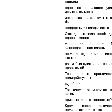
ставили
одно, но решающее усл
исключительно в
интересах той системы, ко
бы
поддержку их владычества.
Отсюда вытекала необход
одновременно
монополии правления.
законодательная власть
не могла отделиться от ис
это как
раз и был один из источни
правителей.
Точно так же практичес
полицейскую от
судебной.
Так зачем в таком случае т
зачем
прикрывалась законностью?
Кроме внешнеполитиче
немаловажно и то, что