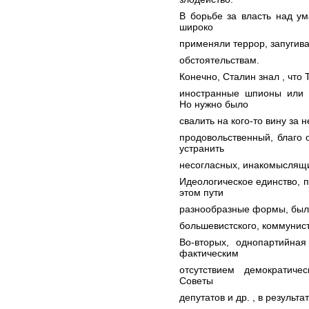
В борьбе за власть над у
широко
применяли террор, запугива
обстоятельствам.
Конечно, Сталин знал , что 
иностранные шпионы или п
Но нужно было
свалить на кого-то вину за
продовольственный, благо 
устранить
несогласных, инакомыслящ
Идеологическое единство,
этом пути
разнообразные формы, было
большевистского, коммунист
Во-вторых, однопартийная
фактическим
отсутствием демократичес
Советы
депутатов и др. , в результ