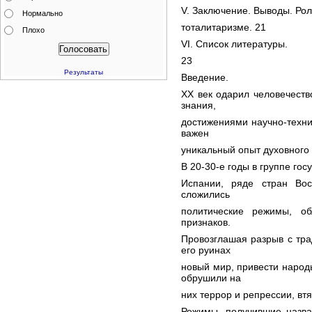
V. Заключение. Выводы. Ро
Нормально
тоталитаризме. 21
Плохо
VI. Список литературы.
23
Результаты
Введение.
ХХ век одарил человечест
знания,
достижениями научно-техни
важен
уникальный опыт духовного 
В 20-30-е годы в группе гос
Испании, ряде стран Во
сложились
политические режимы, о
признаков.
Провозглашая разрыв с тр
его руинах
новый мир, привести народ
обрушили на
них террор и репрессии, вт
Режимы, получившие назва