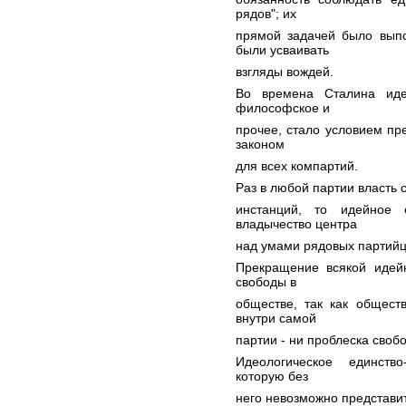
рядов"; их
прямой задачей было вып
были усваивать
взгляды вождей.
Во времена Сталина иде
философское и
прочее, стало условием пр
законом
для всех компартий.
Раз в любой партии власть 
инстанций, то идейное 
владычество центра
над умами рядовых партийц
Прекращение всякой идей
свободы в
обществе, так как общест
внутри самой
партии - ни проблеска своб
Идеологическое единств
которую без
него невозможно представит