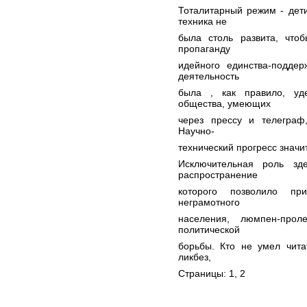
Тоталитарный режим - дет
техника не
была столь развита, что
пропаганду
идейного единства-подде
деятельность
была , как правило, уд
общества, умеющих
через прессу и телеграф
Научно-
технический прогресс знач
Исключительная роль зд
распространение
которого позволило п
неграмотного
населения, люмпен-прол
политической
борьбы. Кто не умел чита
ликбез,
Страницы: 1,
2