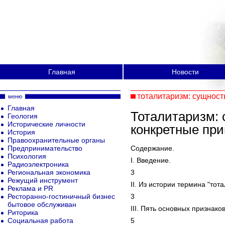
Главная
Новости
тоталитаризм: сущност
меню
Главная
Тоталитаризм: 
Геология
Исторические личности
конкретные пр
История
Правоохранительные органы
Предпринимательство
Содержание.
Психология
I. Введение.
Радиоэлектроника
Региональная экономика
3
Режущий инструмент
II. Из истории термина "тот
Реклама и PR
Ресторанно-гостиничный бизнес
3
бытовое обслуживан
III. Пять основных признако
Риторика
Социальная работа
5