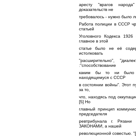
аресту "врагов народа
доказательств не
требовалось - нужно было 
Работа полиции в СССР чр
статьей
Уголовного Кодекса 1926 
главное в этой
статье было не её соде
истолковать
"расширительно", "диал
:"способствование
каким бы то ни было с
находящемуся с СССР
в состоянии войны". Этот п
за то,
что, находясь под оккупаци
[5] Но
главный принцип коммунис
председателя
ревтрибунала г. Рязани
ЗАКОНАМИ, а нашей
революционной совестью. "[