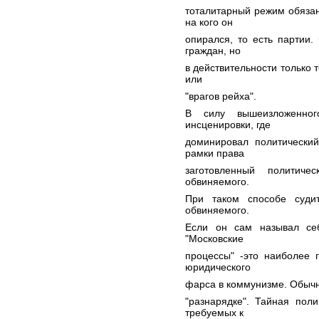
тоталитарный режим обязан
на кого он
опирался, то есть партии
граждан, но
в действительности только т
или
"врагов рейха".
В силу вышеизложенног
инсценировки, где
доминировал политический
рамки права
заготовленный политич
обвиняемого.
При таком способе суди
обвиняемого.
Если он сам называл себ
"Московские
процессы" -это наиболее 
юридического
фарса в коммунизме. Обычн
"разнарядке". Тайная пол
требуемых к