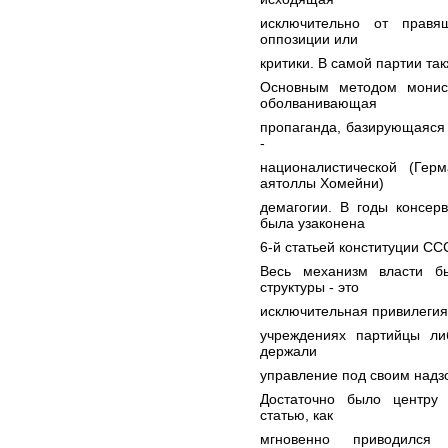
исключительно от прав
оппозиции или
критики. В самой партии та
Основным методом монист
оболванивающая
пропаганда, базирующаяся 
-
националистической (Гер
аятоллы Хомейни)
демагогии. В годы консер
была узаконена
6-й статьей конституции СС
Весь механизм власти б
структуры - это
исключительная привилегия 
учреждениях партийцы ли
держали
управление под своим надз
Достаточно было центру 
статью, как
мгновенно приводился