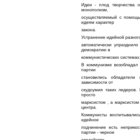
Идеи - плод творчества 
монополизм,
осуществляемый с помощь
идеям характер
закона.
Устранение идейной разног
автоматически упразднило
демократию в
коммунистических системах
В коммунизме возобладал 
партии
становились обладатели
зависимости от
скудоумия таких лидеров.
просто
марксистом , а марксистом
центра.
Коммунисты воспитывались
идейное
подчинение есть неприко
партии - черное
злодейство.