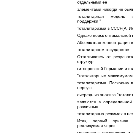
отдельными ее
элементами никогда не были
тоталитарная модель и
поддержки "
тоталитаризма в СССР(А. Ин
Однако поиск оптимальной 
Абсолютная концентрация вл
тоталитарном государстве.
Отталкиваясь от результа
структур
гитлеровской Германии и ст
"тоталитарным максимумом"
тоталитаризма. Поскольку
первую
очередь из анализа "тоталит
являются в определенной
различных
тоталитарных режимах в нео
Итак, первый признак 
реализуемая через
механизмы государства и 