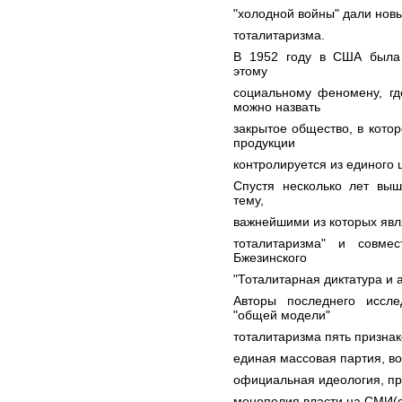
"холодной войны" дали нов
тоталитаризма.
В 1952 году в США была
этому
социальному феномену, гд
можно назвать
закрытое общество, в котор
продукции
контролируется из единого ц
Спустя несколько лет вы
тему,
важнейшими из которых явл
тоталитаризма" и совме
Бжезинского
"Тоталитарная диктатура и а
Авторы последнего иссл
"общей модели"
тоталитаризма пять признак
единая массовая партия, в
официальная идеология, пр
монополия власти на СМИ(