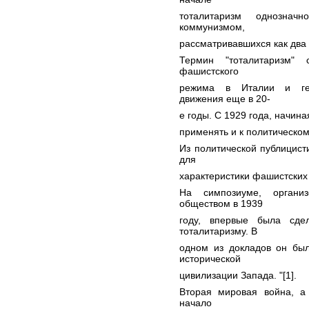
тоталитаризм однозна
коммунизмом,
рассматривавшихся как два 
Термин "тоталитаризм" 
фашистского
режима в Италии и герм
движения еще в 20-
е годы. С 1929 года, начина
применять и к политическо
Из политической публицист
для
характеристики фашистских
На симпозиуме, органи
обществом в 1939
году, впервые была сде
тоталитаризму. В
одном из докладов он был
исторической
цивилизации Запада. "[1].
Вторая мировая война, а
начало