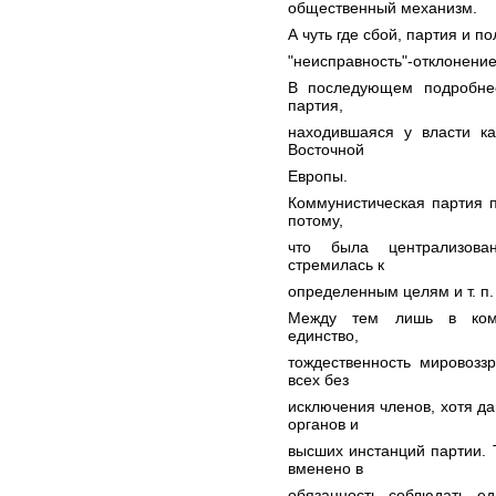
общественный механизм.
А чуть где сбой, партия и п
"неисправность"-отклонение
В последующем подробнее
партия,
находившаяся у власти ка
Восточной
Европы.
Коммунистическая партия п
потому,
что была централизован
стремилась к
определенным целям и т. п.
Между тем лишь в комму
единство,
тождественность мировозз
всех без
исключения членов, хотя д
органов и
высших инстанций партии. 
вменено в
обязанность соблюдать ед