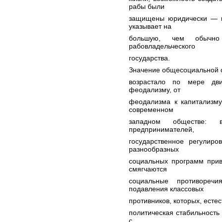
рабы были
защищены юридически — к
указывает на
большую, чем обычно 
рабовладельческого
государства.
Значение общесоциальной с
возрастало по мере дв
феодализму, от
феодализма к капитализму
современном
западном обществе:
предпринимателей,
государственное регулиро
разнообразных
социальных программ прив
смягчаются
социальные противореч
подавления классовых
противников, которых, есте
политическая стабильность
с