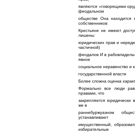
являются «говорящими ору
феодальном
обществе Она находится 
собственников
Крестьяне не имеют досту
лишены
юридических прав и нередк
частичной)
феодалов И в рабовладель
явное
социальное неравенство и 
государственной власти
Более сложна оценка характ
Формально все люди рав
правами, что
закрепляется юридически в
же в
раннебуржуазном обще
устанавливают
имущественный, образова
избирательные