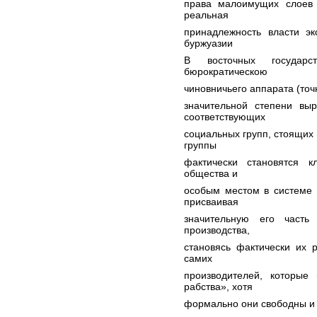
права малоимущих слоев
реальная
принадлежность власти э
буржуазии
В восточных государс
бюрократическою
чиновничьего аппарата (точ
значительной степени вы
соответствующих
социальных групп, стоящих 
группы
фактически становятся к
общества и
особым местом в системе 
присваивая
значительную его част
производства,
становясь фактически их 
самих
производителей, которые
рабства», хотя
формально они свободны и 