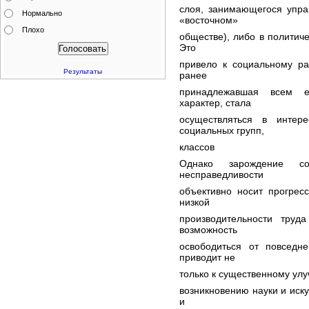
слоя, занимающегося упра
Нормально
«восточном»
Плохо
обществе), либо в политич
Это
привело к социальному ра
Результаты
ранее
принадлежавшая всем е
характер, стала
осуществляться в интер
социальных групп,
классов
Однако зарождение соц
несправедливости
объективно носит прогрес
низкой
производительности тру
возможность
освободиться от повседн
приводит не
только к существенному улу
возникновению науки и иску
и