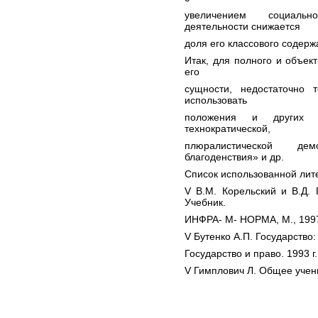
увеличением социальн
деятельности снижается
доля его классового содерж
Итак, для полного и объек
его
сущности, недостаточно 
использовать
положения и других т
технократической,
плюралистической дем
благоденствия» и др.
Список использованной лит
V В.М. Корельский и В.Д. 
Учебник.
ИНФРА- М- НОРМА, М., 1997
V Бутенко А.П. Государство:
Государство и право. 1993 г.
V Гимплович Л. Общее учение