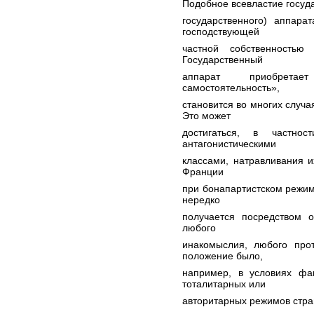
Подобное всевластие госуда
государственного) аппар
господствующей
частной собственностью
Государственный
аппарат приобретае
самостоятельность»,
становится во многих случа
Это может
достигаться, в частно
антагонистическими
классами, натравливания и
Франции
при бонапартистском режиме
нередко
получается посредством 
любого
инакомыслия, любого про
положение было,
например, в условиях фа
тоталитарных или
авторитарных режимов стра