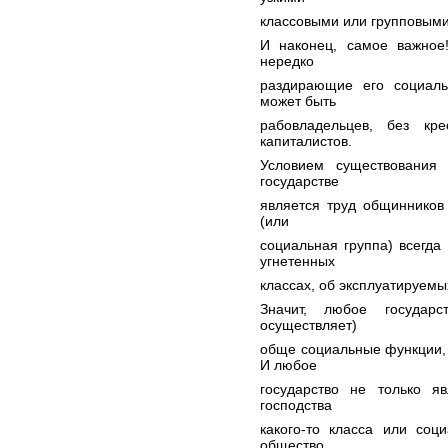
классовыми или групповыми
И наконец, самое важное
нередко
раздирающие его социаль
может быть
рабовладельцев, без к
капиталистов.
Условием существования 
государстве
является труд общинников 
(или
социальная группа) всегда
угнетенных
классах, об эксплуатируемы
Значит, любое государс
осуществляет)
обще социальные функции, 
И любое
государство не только я
господства
какого-то класса или соц
общество,