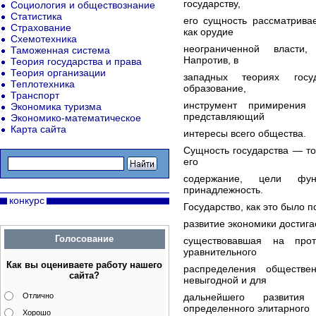
государству,
Социология и обществознание
Статистика
его сущность рассматрива
Страхование
как орудие
Схемотехника
неограниченной власти,
Таможенная система
Напротив, в
Теория государства и права
Теория организации
западных теориях госу
Теплотехника
образование,
Транспорт
инструмент примирения 
Экономика туризма
представляющий
Экономико-математическое
Карта сайта
интересы всего общества.
Сущность государства — то
его
содержание, цели фун
принадлежность.
конкурс
Государство, как это было п
развитие экономики достига
Голосование
существовавшая на прот
уравнительного
Как вы оцениваете работу нашего
распределения обществен
сайта?
невыгодной и для
Отлично
дальнейшего развития
определенного элитарного
Хорошо