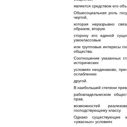
является средством его объ
Обшесоциальная роль госу
чертой,
которая неразрывно связ
образом, вторую
сторону его единой сущно
узкоклассовые
или групповые интересы го
общества.
Соотношение указанных ст
исторических
условиях неодинаково, при
ослаблению
другой.
В наибольшей степени прева
рабовладельческом общес
прав,
возможностей реализо
господствующему классу.
Однако существующее 
«ужасных» условиях