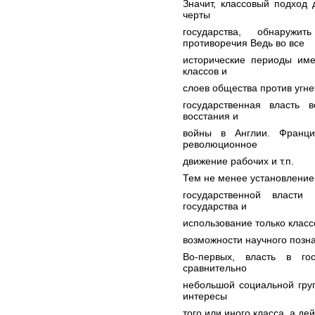
Значит, классовый подход
черты
государства, обнаруж
противоречия Ведь во все
исторические периоды име
классов и
слоев общества против угне
государственная власть 
восстания и
войны в Англии. Франци
революционное
движение рабочих и т.п.
Тем не менее установление 
государственной власти
государства и
использование только клас
возможности научного позна
Во-первых, власть в го
сравнительно
небольшой социальной гру
интересы
того или иного класса, а де