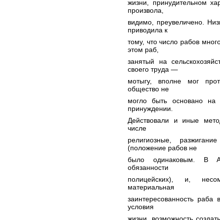
жизни, принудительном ха
произвола,
видимо, преувеличено. Низ
приводила к
тому, что число рабов мно
этом раб,
занятый на сельскохозяйс
своего труда —
мотыгу, вполне мог прот
общество не
могло быть основано на 
принуждении.
Действовали и иные метод
числе
религиозные, разжигани
(положение рабов не
было одинаковым. В А
обязанности
полицейских), и, нес
материальная
заинтересованность раба в
условия
жизни, возможность создать