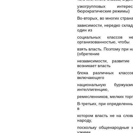
узкогрупповых интере
бюрократические режимы)
Во-вторых, во многих стран
зависимости, нередко склад
один из
социальных классов н
организованностью, чтобы
взять власть. Поэтому при
(обретение
независимости, развитие
возникает власть
блока различных классо
включающего
национальную буржуаз
интеллигенцию,
ремесленников, мелких торг
В-третьих, при определенны
в
котором власть не на слов
народу,
поскольку общенародные и
узкими