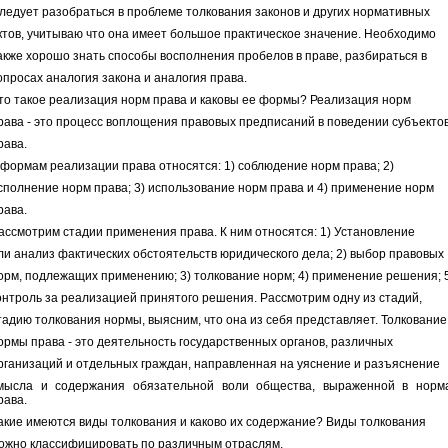
ледует разобраться в проблеме толкования законов и других нормативных
ктов, учитываю что она имеет большое практическое значение. Необходимо
акже хорошо знать способы восполнения пробелов в праве, разбираться в
опросах аналогия закона и аналогия права.
то такое реализация норм права и каковы ее формы? Реализация норм
рава - это процесс воплощения правовых предписаний в поведении субъекто
рава.
 формам реализации права относятся: 1) соблюдение норм права; 2)
сполнение норм права; 3) использование норм права и 4) применение норм
рава.
ассмотрим стадии применения права. К ним относятся: 1) Установление
ли анализ фактических обстоятельств юридического дела; 2) выбор правовых
орм, подлежащих применению; 3) толкование норм; 4) применение решения; 
онтроль за реализацией принятого решения. Рассмотрим одну из стадий,
тадию толкования нормы, выясним, что она из себя представляет. Толкование
ормы права - это деятельность государственных органов, различных
рганизаций и отдельных граждан, направленная на уяснение и разъяснение
мысла и содержания обязательной воли общества, выраженной в норм
рава.
акие имеются виды толкования и каково их содержание? Виды толкования
ожно классифицировать по различным отраслям.