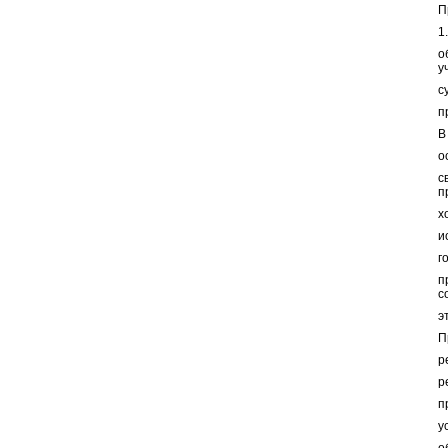
П
1
о
у
с
п
В
о
с
п
х
и
г
п
с
э
П
р
р
п
у