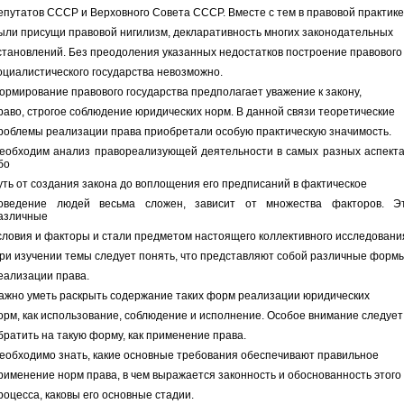
епутатов СССР и Верховного Совета СССР. Вместе с тем в правовой практике
ыли присущи правовой нигилизм, декларативность многих законодательных
становлений. Без преодоления указанных недостатков построение правового
оциалистического государства невозможно.
ормирование правового государства предполагает уважение к закону,
раво, строгое соблюдение юридических норм. В данной связи теоретические
роблемы реализации права приобретали особую практическую значимость.
еобходим анализ правореализующей деятельности в самых разных аспекта
бо
уть от создания закона до воплощения его предписаний в фактическое
оведение людей весьма сложен, зависит от множества факторов. Э
азличные
словия и факторы и стали предметом настоящего коллективного исследовани
ри изучении темы следует понять, что представляют собой различные форм
еализации права.
ажно уметь раскрыть содержание таких форм реализации юридических
орм, как использование, соблюдение и исполнение. Особое внимание следует
братить на такую форму, как применение права.
еобходимо знать, какие основные требования обеспечивают правильное
рименение норм права, в чем выражается законность и обоснованность этого
роцесса, каковы его основные стадии.