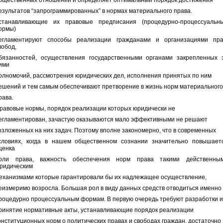
бщественных отношений и определяет оптимальный порядок достижения
езультатов “запрограммированных” в нормах материального права.
станавливающие их правовые предписания (процедурно-процессуальн
ормы)
егламентируют способы реализации гражданами и организациями пра
вобод,
бязанностей, осуществления государственными органами закрепленных 
ими
олномочий, рассмотрения юридических дел, исполнения принятых по ним
ешений и тем самым обеспечивают претворение в жизнь норм материального
рава.
равовые нормы, порядок реализации которых юридически не
егламентирован, зачастую оказываются мало эффективными не решают
озложенных на них задач. Поэтому вполне закономерно, что в современных
словиях, когда в нашем общественном сознании значительно повышает
ценка
оли права, важность обеспечения норм права такими действенны
ридическим
еханизмами которые гарантировали бы их надлежащее осуществление,
еизмеримо возросла. Большая рол в виду данных средств отводиться именно
роцедурно процессуальным формам. В первую очередь требуют разработки и
ринятие нормативные акты, устанавливающие порядок реализации
онституционных норм о политических правах и свободах граждан, достаточно