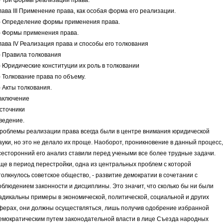
) Три формы реализации права.
лава III Применение права, как особая форма его реализации.
) Определение формы применения права.
) Формы применения права.
лава IV Реализация права и способы его толкования
) Правила толкования
) Юридические конституции их роль в толковании
) Толкование права по объему.
) Акты толкования.
аключение
сточники
ведение.
роблемы реализации права всегда были в центре внимания юридической
ауки, но это не делало их проще. Наоборот, проникновение в данный процесс,
сесторонний его анализ ставили перед учеными все более трудные задачи.
ще в период перестройки, одна из центральных проблем с которой
толкнулось советское общество, - развитие демократии в сочетании с
облюдением законности и дисциплины. Это значит, что сколько бы ни были
адикальны примеры в экономической, политической, социальной и других
ферах, они должны осуществляться, лишь получив одобрение избранной
емократическим путем законодательной власти в лице Съезда народных