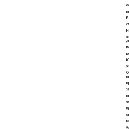
о
п
В
с
Н
э
д
п
р
Ю
ж
О
п
п
з
п
з
п
о
г
а