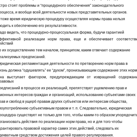
стро стоят проблемы и “процедурного обеспечения” законодательного
роцесса, и вообще всей деятельности новых представительных органов.
 тоже время юридическую процедуру осуществляя нормы права нельзя
водить к обеспечению его результативности.
адо видеть, что процедурно-процессуальная форма, будучи гарантией
ффективной реализации норм права, еще и обеспечивает соответств
ействий
о их осуществлению тем началом, принципом, каким отвечает содержание
еализуемых предписаний.
ридическая регламентация деятельности по претворению норм права в
изнь должна “одушевлять” ее “духом”, пронизывающим содержание этих норм
на выступает фактором, предупреждающим от извращений содержан
равовых
редписаний в процессе их реализаций, препятствует ущемлению прав и
аконных интересов граждан и организаций, использованию субъектами своих
рав и свобод в ущерб правам других субъектов или интересам общества,
лоупотреблению субъективным правом и т. п. Следовательно, юридическая
роцедура существует не только для того, чтобы каким-то образом упорядочит
рганизовать действия по реализации норм права, но и для того чтобы
арантировать правовой характер самих этих действий, следовать их
декватным средством достижения целей правого регулирования.