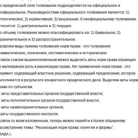
о юридической силе толкование подразделяется на официальное и
еофициальное. Разновидностями официального толкования является: 1)
утентическое; 2) нормативная; 3) казуальная. К неофициальному толкованию
тносится: 1) доктринальное и 2) текущее.
о объему толкование можно классифицировать на: 1) буквальное; 2)
граничительное и 3) распространительное.
аскроем виды приема толкования норм права - это толкование
рамматическое, логическое, систематическое и историческое.
 связи совсем вышеизложенным можно выделить акты норм права играющих
е маловажную роль в реализации права. Акт применения норм права - это
окумент содержащий властное решение, содержащий предписание, которое
ыполняется в результате конкретного юридического дела. Выделим акты норм
рава по субъектам.
) акты представительных органов государственной власти;
) акты исполнительных органов государственной власти;
) акты правоохранительных органов;
) акты государственного контроля.
 связи со всем изложенным, теперь можно перейти к более обширному
ассмотрению темы: “Реализация норм права: понятия и формы”.
ЛАВА I.