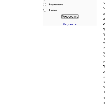
д
Нормально
б
Плохо
у
с
Ф
Результаты
п
п
Н
и
п
п
р
у
П
р
В
н
о
Н
п
п