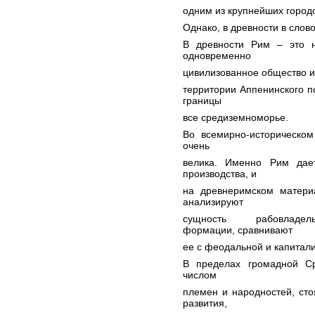
одним из крупнейших город
Однако, в древности в слов
В древности Рим – это н
одновременно
цивилизованное общество и г
территории Аппенинского п
границы
все средиземноморье.
Во всемирно-историческом
очень
велика. Именно Рим дает
производства, и
на древнеримском матери
анализируют
сущность рабовладель
формации, сравнивают
ее с феодальной и капитал
В пределах громадной С
числом
племен и народностей, сто
развития,