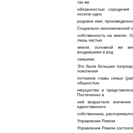
так же
обязанностью сородичей 
носили одно
родовое имя, произведенное
Социально-экономической о
собственность на землю. 
лишь частью
земли, основной же зе
входившими в род
семьями.
Это были большие патриарх
поколения
потомков главы семьи (pat
общностью
имущества и представлял
Постепенно в
ней возрастало значение
единственного
собственника, распоряжалс
Управление Римом
Управление Римом состояло