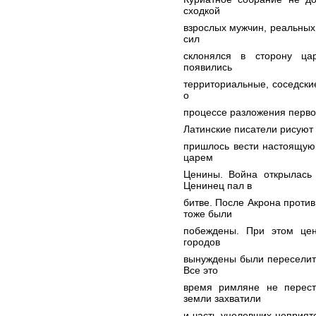
сходкой
взрослых мужчин, реальных 
сил
склонялся в сторону ца
появились
территориальные, соседские
о
процессе разложения перв
Латинские писатели рисуют
пришлось вести настоящую
царем
Ценины. Война открылась
Ценинец пал в
битве. После Акрона против
тоже были
побеждены. При этом цен
городов
вынуждены были переселить
Все это
время римляне не перест
земли захватили
и часть уцелевших неприят