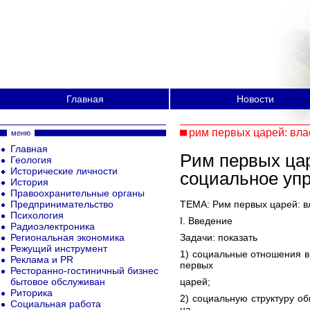
Главная
Новости
рим первых царей: вла
меню
Главная
Рим первых цар
Геология
Исторические личности
социальное уп
История
Правоохранительные органы
Предпринимательство
ТЕМА: Рим первых царей: в
Психология
I. Введение
Радиоэлектроника
Региональная экономика
Задачи: показать
Режущий инструмент
1) социальные отношения 
Реклама и PR
первых
Ресторанно-гостиничный бизнес
бытовое обслуживан
царей;
Риторика
2) социальную структуру о
Социальная работа
на