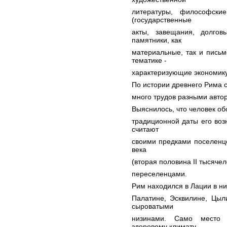
литературы, философски
(государственные
акты, завещания, долгов
памятники, как
материальные, так и пись
тематике -
характеризующие экономику,
По истории древнего Рима 
много трудов разными автор
Выяснилось, что человек об
традиционной даты его возн
считают
своими предками поселенцев
века
(вторая половина II тысячел
переселенцами.
Рим находился в Лации в н
Палатине, Эсквилине, Цыл
сыроватыми
низинами. Само место с
здоровому климату,