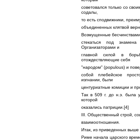
советовался только со свои
содалы,
то есть сподвижники, преим
объединенных клятвой верн
Возмущенные бесчинствами 
стекаться под знамена 
Организаторами и
главной силой в борь
отождествляющие себя
"народом" (populous) и пов
собой плебейское прос
изгнании, были
центуриатные комиции и пр
Так в 509 г. до н.э. была
которой
оказались патриции.[4]
III. Общественный строй, с
взаимоотношения.
Итак, из приведенных выше 
Риме начала царского врем