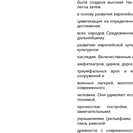
была создана высокая так
легла затем
в основу развития европейс
цивилизация на определенн
достижения
всех народов Средиземном
дальнейшему
развитию европейской кул
культурное
наследие. Величественные о
амфитеатров, цирков, дорог,
триумфальных арок и ко
сооружений и
военных лагерей, много
современного
человека. Они удивляют ег
техникой,
прочностью постройки,
замечательными
украшениями (рельефами, 
связь римской
древности с современност