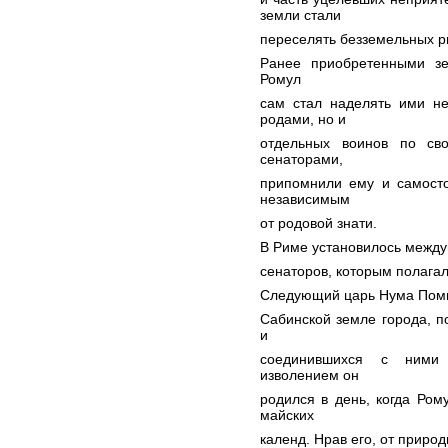
земли стали
переселять безземельных р
Ранее приобретенными зе
Ромул
сам стал наделять ими не
родами, но и
отдельных воинов по св
сенаторами,
припомнили ему и самосто
независимым
от родовой знати.
В Риме установилось междуц
сенаторов, которым полагал
Следующий царь Нума Помпи
Сабинской земле города, п
и
соединившихся с ними 
изволением он
родился в день, когда Ром
майских
календ. Нрав его, от приро