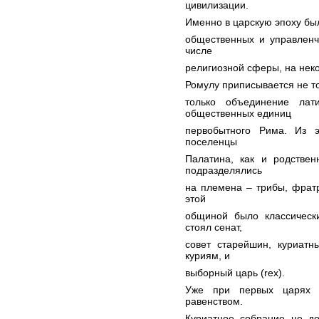
цивилизации.
Именно в царскую эпоху б
общественных и управленче
числе
религиозной сферы, на нек
Ромулу приписывается не то
только объединение лат
общественных единиц
первобытного Рима. Из э
поселенцы
Палатина, как и родстве
подразделялись
на племена – трибы, фратр
этой
общиной было классическ
стоял сенат,
совет старейшин, куриатн
куриям, и
выборный царь (rex).
Уже при первых царях 
равенством.
Куриатное собрание не д