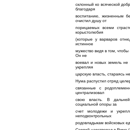
склонный ко всяческой доб
благодаря
воспитанию, жизненным б
очистил душу от
порицаемых всеми страст
корыстолюбия
(которые у варваров отню
истинное
мужество видя в том, чтобы
Он не
воевал и новых земель не 
укрепляя
царскую власть, стараясь н
Нума распустил отряд целер
связанные с родоплемен
централизовал
свою власть. В дальне
социальной опоры за
счет молодежи и укрепл
неподконтрольных
родовладыкам войсковых ед
Сервий царствовал в Риме (5