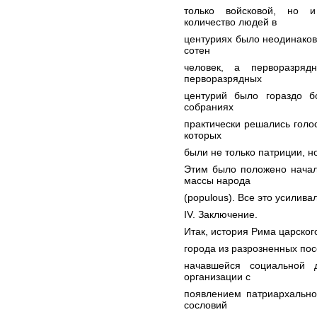
только войсковой, но и
количество людей в
центуриях было неодинаков
сотен
человек, а перворазряд
перворазрядных
центурий было гораздо б
собраниях
практически решались голо
которых
были не только патриции, н
Этим было положено начал
массы народа
(populous). Все это усилива
IV. Заключение.
Итак, история Рима царског
города из разрозненных по
начавшейся социальной 
организации с
появлением патриархально
сословий