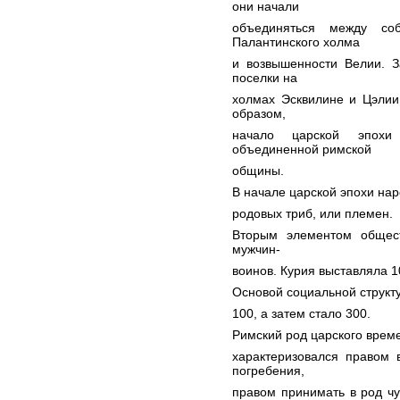
они начали
объединяться между со
Палантинского холма
и возвышенности Велии. 
поселки на
холмах Эсквилине и Цэлии
образом,
начало царской эпохи
объединенной римской
общины.
В начале царской эпохи нар
родовых триб, или племен.
Вторым элементом общес
мужчин-
воинов. Курия выставляла 1
Основой социальной структ
100, а затем стало 300.
Римский род царского врем
характеризовался правом 
погребения,
правом принимать в род чу