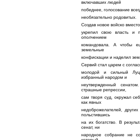
включавших людей
победнее, голосование всегд
необязательно родовитых.
Создав новое войско вмест
укрепил свою власть и п
ополчением
командовала. А чтобы е
земельные
конфискации и наделил зем
Сервий стал царем с соглас
молодой и сильный Луци
избранный народом и
неутвержденный сенато
страшные репрессии,
сам творя суд, окружал се
как явных
недоброжелателей, других
польстившись
на их богатство. В резуль
сенат, ни
народное собрание не со
который