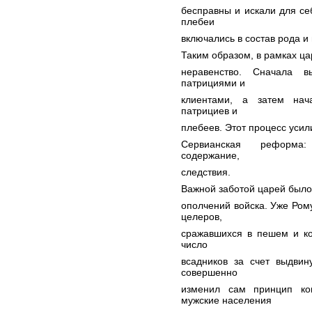
бесправны и искали для се
плебеи
включались в состав рода и
Таким образом, в рамках ца
неравенство. Сначала в
патрициями и
клиентами, а затем нач
патрициев и
плебеев. Этот процесс усил
Сервианская реформа: 
содержание,
следствия.
Важной заботой царей было
ополчений войска. Уже Рому
целеров,
сражавшихся в пешем и ко
число
всадников за счет выдви
совершенно
изменил сам принцип ко
мужские населения