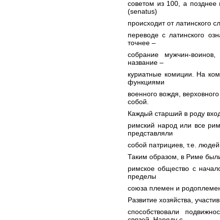
советом из 100, а позднее
(senatus)
происходит от латинского с
переводе с латинского озн
точнее –
собрание мужчин-воинов,
название –
куриатные комиции. На ком
функциями
военного вождя, верховного
собой.
Каждый старший в роду входит
римский народ или все ри
представляли
собой патрициев, т.е. людей
Таким образом, в Риме был
римское общество с начал
пределы
союза племен и родоплемен
Развитие хозяйства, участ
способствовали подвижно
связей. Наряду с