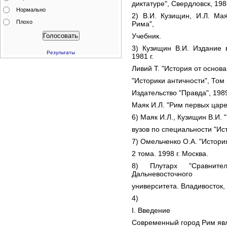
диктатуре", Свердловск, 1988
Нормально
2) В.И. Кузищин, И.Л. Ма
Плохо
Рима",
Учебник.
3) Кузищин В.И. Издание 
Результаты
1981 г.
Ливий Т. "История от основан
"Историки античности", Том
Издательство "Правда", 1989
Маяк И.Л. "Рим первых царей
6) Маяк И.Л., Кузищин В.И.
вузов по специальности "Ис
7) Омельченко О.А. "Истори
2 тома. 1998 г. Москва.
8) Плутарх "Сравнител
Дальневосточного
университета. Владивосток, 
4)
I. Введение
Современный город Рим явл