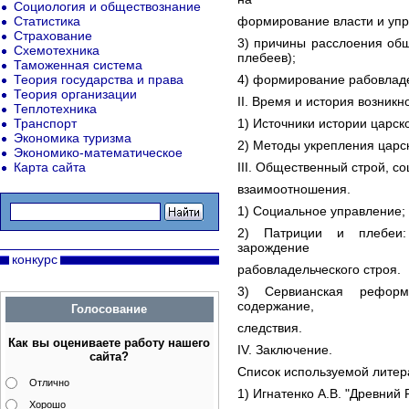
Социология и обществознание
Статистика
формирование власти и упр
Страхование
3) причины расслоения общ
Схемотехника
плебеев);
Таможенная система
Теория государства и права
4) формирование рабовладе
Теория организации
II. Время и история возник
Теплотехника
Транспорт
1) Источники истории царск
Экономика туризма
2) Методы укрепления царск
Экономико-математическое
Карта сайта
III. Общественный строй, с
взаимоотношения.
1) Социальное управление;
2) Патриции и плебеи:
зарождение
конкурс
рабовладельческого строя.
3) Сервианская реформа
содержание,
Голосование
следствия.
Как вы оцениваете работу нашего
IV. Заключение.
сайта?
Список используемой литер
Отлично
1) Игнатенко А.В. "Древний
Хорошо