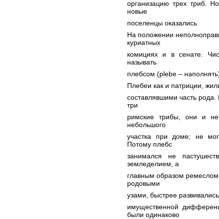
организацию трех триб. Н
новые
поселенцы оказались
На положении неполноправн
куриатных
комициях и в сенате. Чис
называть
плебсом (plebe – наполнять
Плебеи как и патриции, жи
составлявшими часть рода. Н
три
римские трибы, они и н
небольшого
участка при доме; не мо
Потому плебс
занимался не пастушест
земледелием, а
главным образом ремеслом и
родовыми
узами, быстрее развивались
имущественной дифференц
были одинаково