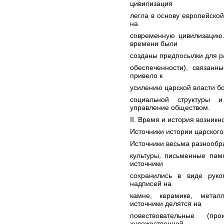
цивилизация
легла в основу европейской
на
современную цивилизацию.
времени были
созданы предпосылки для р
обеспеченности), связанн
привело к
усилению царской власти бо
социальной структуры 
управление обществом.
II. Время и история возник
Источники истории царского
Источники весьма разнообр
культуры, письменные пам
источники
сохранились в виде руко
надписей на
камне, керамике, мета
источники делятся на
повествовательные (про
художественной