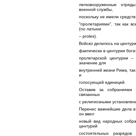
легковооруженные отряд
военной службы,
поскольку не имели средств
"пролетариями", так как в
(по латыни
– proles).
Войско делилось на центурии
фактически в центурии бога
пролетарской центурии –
значение для
внутренней жизни Рима, так
и
голосующей единицей.
Оставив за собраниями 
связанных
с религиозными установлен
Перенес важнейшие дела в
он ввел
новый вид народных собра
центурий
состоятельных разрядов