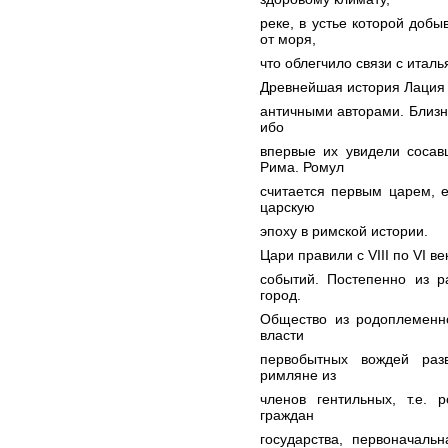
реке, в устье которой добы
от моря,
что облегчило связи с итал
Древнейшая история Лация 
античными авторами. Близне
ибо
впервые их увидели сосав
Рима. Ромул
считается первым царем, 
царскую
эпоху в римской истории.
Цари правили с VIII по VI в
событий. Постепенно из р
город.
Общество из родоплеменно
власти
первобытных вождей разв
римляне из
членов гентильных, т.е. 
граждан
государства, первоначаль