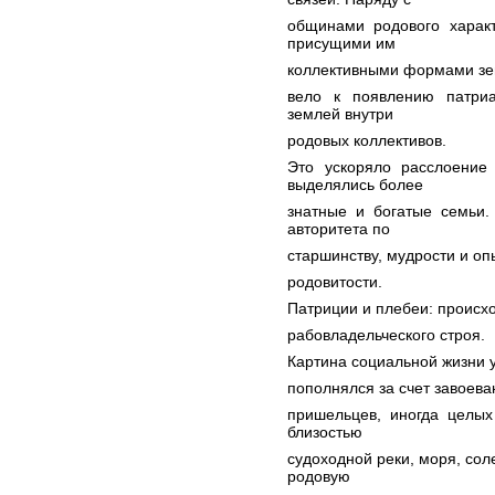
общинами родового харак
присущими им
коллективными формами зе
вело к появлению патриа
землей внутри
родовых коллективов.
Это ускоряло расслоение
выделялись более
знатные и богатые семьи.
авторитета по
старшинству, мудрости и о
родовитости.
Патриции и плебеи: происх
рабовладельческого строя.
Картина социальной жизни 
пополнялся за счет завоева
пришельцев, иногда целых
близостью
судоходной реки, моря, со
родовую