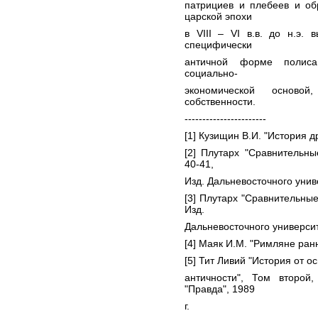
патрициев и плебеев и об
царской эпохи
в VIII – VI в.в. до н.э.
специфически
античной форме полиса 
социально-
экономической осново
собственности.
-----------------------
[1] Кузищин В.И. "История д
[2] Плутарх "Сравнительные
40-41,
Изд. Дальневосточного унив
[3] Плутарх "Сравнительные 
Изд.
Дальневосточного университ
[4] Маяк И.М. "Римляне ранн
[5] Тит Ливий "История от ос
античности", Том второй,
"Правда", 1989
г.