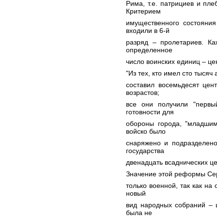
Рима, т.е. патрициев и пл
Критерием
имущественного состояния
входили в 6-й
разряд – пролетариев. К
определенное
число воинских единиц – цен
"Из тех, кто имел сто тыся
составил восемьдесят цен
возрастов;
все они получили "первы
готовности для
обороны города, "младшим
войско было
снаряжено и подразделено
государства
двенадцать всаднических це
Значение этой реформы Сер
только военной, так как на
новый
вид народных собраний – 
была не