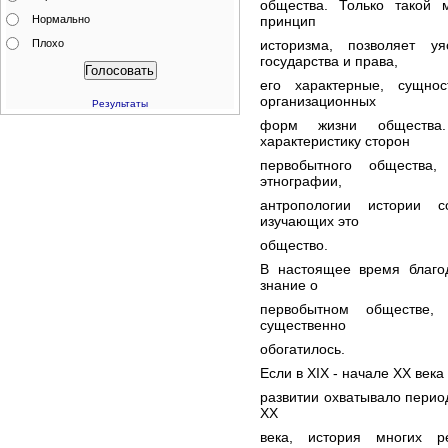
общества. Только такой 
Нормально
принцип
Плохо
историзма, позволяет 
государства и права,
его характерные, сущно
организационных
Результаты
форм жизни общества.
характеристику сторон
первобытного общества,
этнографии,
антропологии истории с
изучающих это
общество.
В настоящее время благо
знание о
первобытном обществе,
существенно
обогатилось.
Если в XIX - начале XX век
развитии охватывало период
XX
века, история многих р