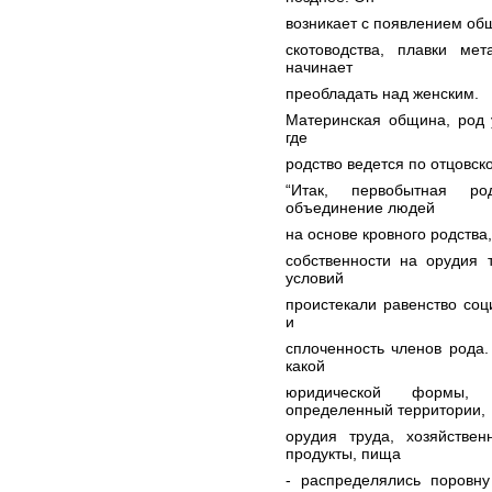
возникает с появлением об
скотоводства, плавки ме
начинает
преобладать над женским.
Материнская община, род 
где
родство ведется по отцовск
“Итак, первобытная р
объединение людей
на основе кровного родства
собственности на орудия 
условий
проистекали равенство соц
и
сплоченность членов рода
какой
юридической формы, 
определенный территории,
орудия труда, хозяйствен
продукты, пища
- распределялись поровну