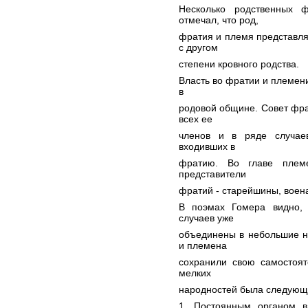
Несколько родственных 
отмечал, что род,
фратия и племя представля
с другом
степени кровного родства.
Власть во фратии и племени
в
родовой общине. Совет фр
всех ее
членов и в ряде случае
входивших в
фратию. Во главе племе
представители
фратий - старейшины, воен
В поэмах Гомера видно, 
случаев уже
объединены в небольшие н
и племена
сохранили свою самостоят
мелких
народностей была следующ
1. Постоянным органом вл