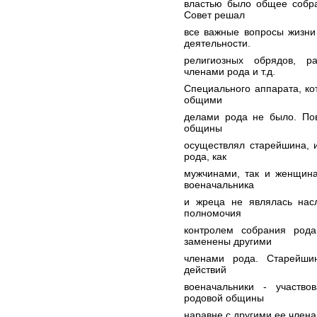
властью было общее собра
Совет решал
все важные вопросы жизни
деятельности.
религиозных обрядов, р
членами рода и т.д.
Специального аппарата, к
общими
делами рода не было. По
общины
осуществлял старейшина, 
рода, как
мужчинами, так и женщина
военачальника
и жреца не являлась нас
полномочия
контролем собрания род
заменены другими
членами рода. Старейш
действий
военачальники - участво
родовой общины
наравне с другими ее члена