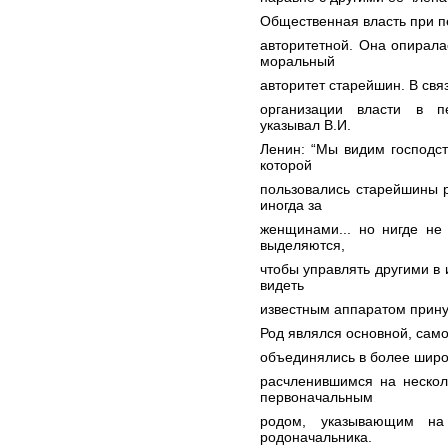
Общественная власть при 
авторитетной. Она опирала
моральный
авторитет старейшин. В свя
организации власти в п
указывал В.И.
Ленин: “Мы видим господств
которой
пользовались старейшины р
иногда за
женщинами... но нигде не
выделяются,
чтобы управлять другими в 
видеть
известным аппаратом прину
Род являлся основной, сам
объединялись в более широ
расчленившимся на нескол
первоначальным
родом, указывающим на
родоначальника.