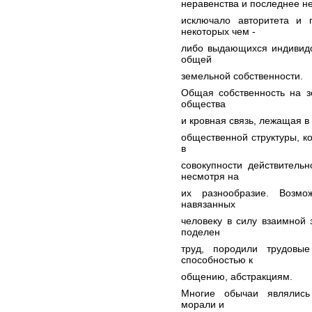
неравенства и последнее не
исключало авторитета и 
некоторых чем -
либо выдающихся индивидо
общей
земельной собственности.
Общая собственность на з
общества
и кровная связь, лежащая в 
общественной структуры, к
в
совокупности действитель
несмотря на
их разнообразие. Возмо
навязанных
человеку в силу взаимной
поделен
труд, породили трудовы
способностью к
общению, абстракциям.
Многие обычаи являлись
морали и