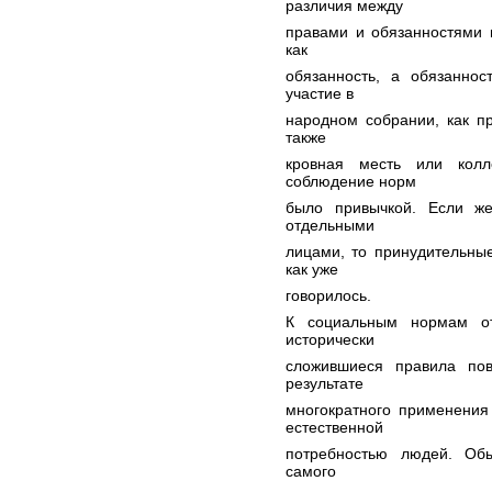
различия между
правами и обязанностями 
как
обязанность, а обязаннос
участие в
народном собрании, как п
также
кровная месть или колл
соблюдение норм
было привычкой. Если ж
отдельными
лицами, то принудительны
как уже
говорилось.
К социальным нормам от
исторически
сложившиеся правила по
результате
многократного применения
естественной
потребностью людей. Об
самого