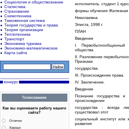
Социология и обществознание
исполнитель: студент 1 кур
Статистика
формы обучения Железная
Страхование
Схемотехника
Николаевна
Таможенная система
Элиста, 1998 г.
Теория государства и права
Теория организации
ПЛАН
Теплотехника
Введение
Транспорт
Экономика туризма
I. Первобытнообщинный 
Экономико-математическое
общества.
Карта сайта
II. Разложение первобытноо
Признаки
государства.
III. Происхождение права.
конкурс
IV. Заключение.
Введение
Познание государства и
Голосование
происхождении
государства - всегда л
Как вы оцениваете работу нашего
существовал этот
сайта?
социальный институт или 
Отлично
развития
Хорошо