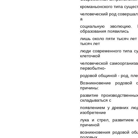
кроманьонского типа существ
человеческий род совершал
а
социальную эволюцию. 
образования появились
лишь около пяти тысяч лет 
тысяч лет
люди современного типа су
клеточкой
человеческой самоорганиз
первобытно-
родовой общиной - род, пл
Возникновение родовой 
причины:
развитие производственны
складываться с
появлением у древних люд
изобретение
лука и стрел, развитием 
причиной
возникновения родовой об
половых