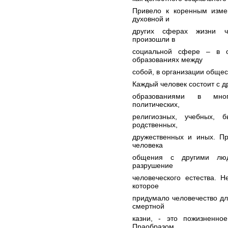
Привело к коренным измен
духовной и
других сферах жизни че
произошли в
социальной сфере – в о
образованиях между
собой, в организации общес
Каждый человек состоит с 
образованиями в мног
политических,
религиозных, учебных, б
родственных,
дружественных и иных. Пр
человека
общения с другими люд
разрушение
человеческого естества. 
которое
придумало человечество дл
смертной
казни, - это пожизненно
Праобразом