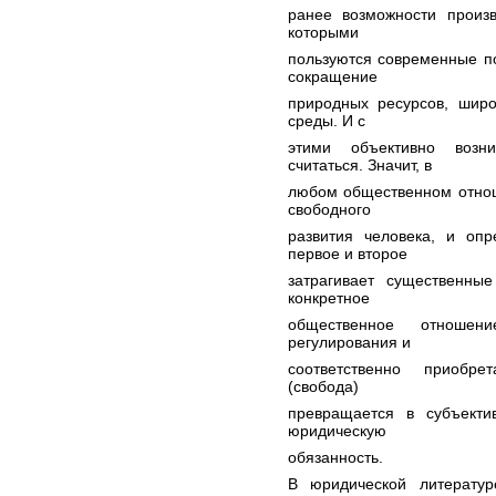
ранее возможности произв
которыми
пользуются современные по
сокращение
природных ресурсов, шир
среды. И с
этими объективно возн
считаться. Значит, в
любом общественном отно
свободного
развития человека, и оп
первое и второе
затрагивает существенные
конкретное
общественное отноше
регулирования и
соответственно приобре
(свобода)
превращается в субъекти
юридическую
обязанность.
В юридической литерату