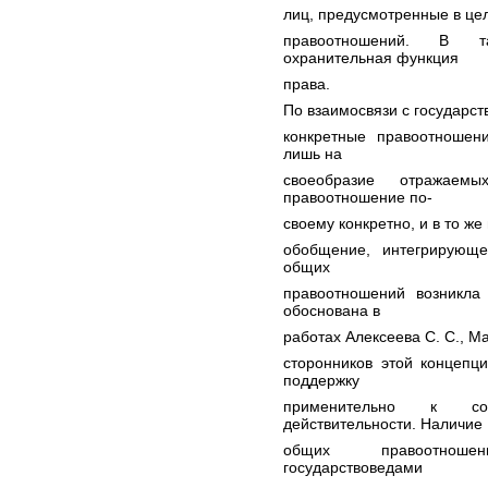
лиц, предусмотренные в це
правоотношений. В та
охранительная функция
права.
По взаимосвязи с государст
конкретные правоотношен
лишь на
своеобразие отражаем
правоотношение по-
своему конкретно, и в то ж
обобщение, интегрирующ
общих
правоотношений возникла
обоснована в
работах Алексеева С. С., Ма
сторонников этой концепц
поддержку
применительно к со
действительности. Наличие
общих правоотношен
государствоведами