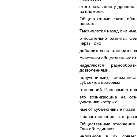
этого наказания у древних
из племени.
Общественные связи, общ
размах.
Тысячелетия назад они имел
относительно развиты. Се
черты, оно
действительно становится
Участники общественных о
наделяются разнообраз
дозволениями,
поручениями), обязанно
субъектов правовых
отношений. Правовые отно
это возникающие на осн
участники которых
имеют субъективные права 
Правоотношения – это разн
Общественные отношения 
Они объединяют
индивидов в их совмест