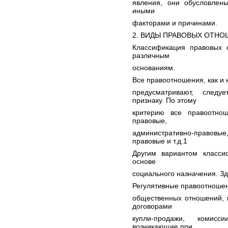
явления, они обусловлены
иными
факторами и причинами.
2. ВИДЫ ПРАВОВЫХ ОТНО
Классификация правовых 
различным
основаниям.
Все правоотношения, как и
предусматривают, следу
признаку. По этому
критерию все правоотнош
правовые,
административно-правов
правовые и т.д.1
Другим вариантом класси
основе
социального назначения. З
Регулятивные правоотношен
общественных отношений, 
договорами
купли-продажи, комисс
возникающие при