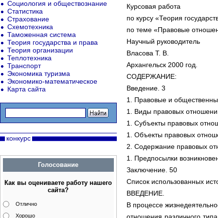
Социология и обществознание
Курсовая работа
Статистика
по курсу «Теория государст
Страхование
Схемотехника
по теме «Правовые отноше
Таможенная система
Научный руководитель
Теория государства и права
Теория организации
Власова Т. В.
Теплотехника
Архангельск 2000 год.
Транспорт
Экономика туризма
СОДЕРЖАНИЕ:
Экономико-математическое
Введение. 3
Карта сайта
1. Правовые и общественны
1. Виды правовых отношени
1. Субъекты правовых отно
1. Объекты правовых отнош
конкурс
2. Содержание правовых от
1. Предпосылки возникнове
Голосование
Заключение. 50
Список использованных исто
Как вы оцениваете работу нашего
сайта?
ВВЕДЕНИЕ.
Отлично
В процессе жизнедеятельно
Хорошо
отношения различного типа,