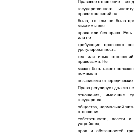
Правовое отношение – следс
государственного инсти
правоотношений не
было, т.к. там не было пр
мыслимы вне
права или без права. Ест
или не
требующие правового оп
урегулированность
тех или иных отношений
правовыми. Не
может быть такого положе
помимо и
независимо от юридических
Право регулирует далеко н
отношения, имеющие су
государства,
общества, нормальной жизн
отношения
собственности, власти и 
устройства,
прав и обязанностей гра