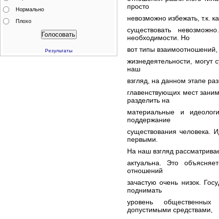
просто
Нормально
невозможно избежать, т.к. 
Плохо
существовать невозможн
необходимости. Но
вот типы взаимоотношений,
Результаты
жизнедеятельности, могут с
наш
взгляд, на данном этапе р
главенствующих мест зани
разделить на
материальные и идеолог
поддержание
существования человека. И
первыми.
На наш взгляд рассматрива
актуальна. Это объясняе
отношений
зачастую очень низок. Гос
поднимать
уровень общественны
допустимыми средствами,