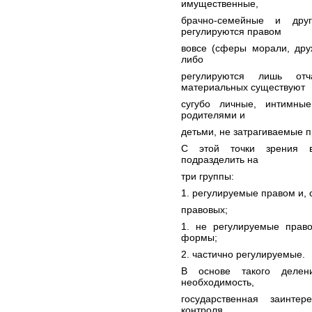
имущественные,
брачно-семейные и дру
регулируются правом
вовсе (сферы морали, дру
либо
регулируются лишь от
материальных существуют
сугубо личные, интимны
родителями и
детьми, не затрагиваемые п
С этой точки зрения 
подразделить на
три группы:
1. регулируемые правом и, 
правовых;
1. не регулируемые прав
формы;
2. частично регулируемые.
В основе такого делен
необходимость,
государственная заинте
контроля.