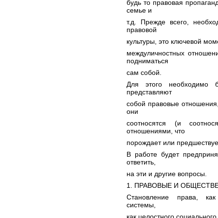
будь то правовая пропаганд
семье и
т.д. Прежде всего, необх
правовой
культуры, это ключевой моме
междуличностных отношени
подниматься
сам собой.
Для этого необходимо б
представляют
собой правовые отношения, 
они
соотносятся (и соотно
отношениями, что
порождает или предшеству
В работе будет предприня
ответить,
на эти и другие вопросы.
1. ПРАВОВЫЕ И ОБЩЕСТ
Становление права, как
системы,
как целостного социального и