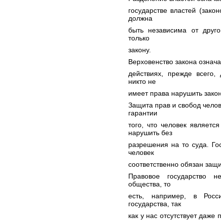
государстве властей (зако
должна
быть независима от друго
только
закону.
Верховенство закона означае
действиях, прежде всего, 
никто не
имеет права нарушить закон
Защита прав и свобод челов
гарантии
того, что человек являет
нарушить без
разрешения на то суда. Го
человек
соответственно обязан защи
Правовое государство н
общества, то
есть, например, в Росс
государства, так
как у нас отсутствует даже