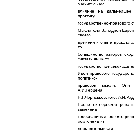
значительное
влияние на дальнейшее 
практику
государственно-правового с
Мыслители Западной Европ
своего
времени и опыта прошлого.
то
большинство авторов схо
считать лишь то
государство, где законодате
Идеи правового государст
политико-
правовой мысли. Они и
А.И.Герцена,
Н.Г.Чернышевского, А.И.Ра
После октябрьской револ
заменена
требованиями революционн
исключена из
действительности.