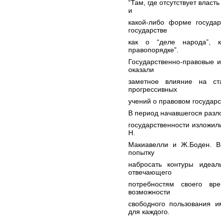
“Там, где отсутствует власт
и
какой-либо форме государ
государстве
как о “деле народа”,
правопорядке”.
Государственно-правовые 
оказали
заметное влияние на ст
прогрессивных
учений о правовом государс
В период начавшегося раз
государственности изложил
Н.
Макиавелли и Ж.Боден. В
попытку
набросать контуры идеал
отвечающего
потребностям своего вр
возможности
свободного пользования и
для каждого.