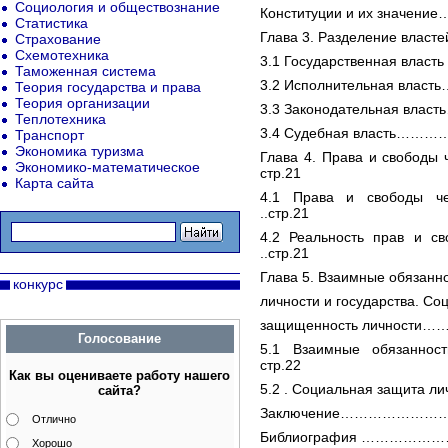
Социология и обществознание
Конституции и их зна
Статистика
Глава 3. Разделение в
Страхование
Схемотехника
3.1 Государственная вла
Таможенная система
3.2 Исполнительная в
Теория государства и права
Теория организации
3.3 Законодательная 
Теплотехника
3.4 Судебная власть
Транспорт
Экономика туризма
Глава 4. Права и свободы
Экономико-математическое
стр.21
Карта сайта
4.1 Права и свобод
..стр.21
4.2 Реальность прав 
..стр.21
Глава 5. Взаимные обязанно
конкурс
личности и государства. Со
защищенность личнос
Голосование
5.1 Взаимные обязанно
стр.22
Как вы оцениваете работу нашего
5.2 . Социальная защит
сайта?
Заключение……………………
Отлично
Библиография ……………
Хорошо