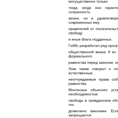
могущественно только
тогда, когда оно гаран
сохранность
жизни, но и удовлетвор
современных ему
правителей от посягательст
свободу
и иные блага подданных.
Гоббс разработал ряд прогр
общественной жизни. К их 
формального
равенства перед законом, н
Локк также говорил о го
естественные,
неотчуждаемые права соб
равенства.
Монтескье объяснял уста
необходимостью
свободы в гражданском общ
что
дозволено законами. Ес
запрещается