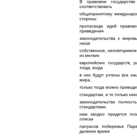
В правовом государстве
соответствовать
общепринятому международ
стороны
пропаганде идей правово
приведения
законодательства к миро
наше
собственное, неповторимое
из мелких
европейских государств, 
тогда, когда
в них будут учтены все на
мира,
только тогда можно приводи
стандартам, и то только не
законодательство полнос
стандартами,
нам заодно придется поза
пляски
папуасов побережья Пара
далекое время