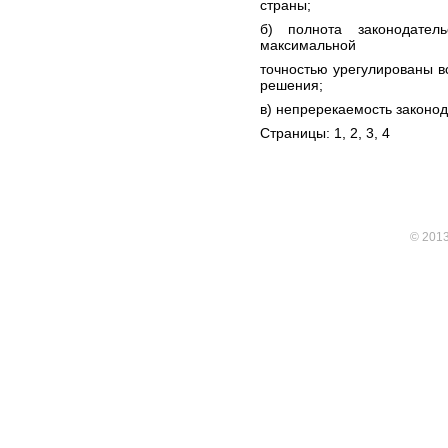
страны;
б) полнота законодате
максимальной
точностью урегулированы в
решения;
в) непререкаемость законо
Страницы: 1,
2
,
3
,
4
© 201