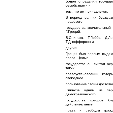
Боден определял государ
семействами и
тем, что им принадлежит.
В период ранних буржуаз
правового
государства значительный
Г.Гроций,
Б.Спиноза, Т.Гоббс, Д.Ло
Т.Джефферсон и
другие.
Гроций был первым выдаю
права. Целью
государства он считал ох
таких
правоустановлений, кото
свободное
пользование своим достояни
Спиноза одним из перв
демократического
государства, которое, б
действительные
права и свободы гражд