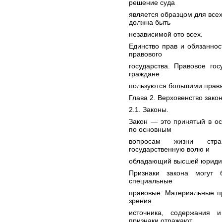
решение суда
является образцом для все
должна быть
независимой ото всех.
Единство прав и обязанно
правового
государства. Правовое го
граждане
пользуются большими права
Глава 2. Верховенство закон
2.1. Законы.
Закон — это принятый в о
по основным
вопросам жизни стра
государственную волю и
обладающий высшей юридич
Признаки закона могут 
специальные
правовые. Материальные пр
зрения
источника, содержания 
признаки отражают