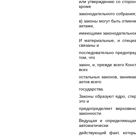
или утверждению со стороны
кроме
законодательного собрания
в) законы могут быть отмен
актами,
имеющими законодательное
И материальные, и специа
связаны и
последовательно предопред
том, что
закон, и, прежде всего Кон
всех
остальных законов, занима
актов всего
государства.
Законы образуют ядро, сте
это и
предопределяет верховен
законности.
Ведущая и определяющая
автоматически
действующий факт, котор