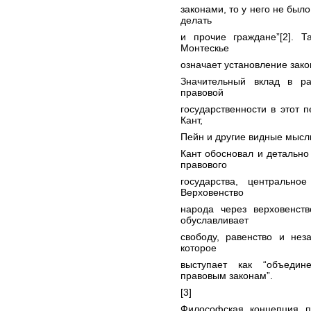
законами, то у него не был
делать
и прочие граждане”[2]. Т
Монтескье
означает установление зако
Значительный вклад в ра
правовой
государственности в этот п
Кант,
Пейн и другие видные мысл
Кант обосновал и детальн
правового
государства, центрально
Верховенство
народа через верховенст
обуславливает
свободу, равенство и нез
которое
выступает как “объедин
правовым законам”.
[3]
Философская концепция пр