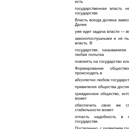
есть
государственная власть 
государстве.
Власть всегда должна завис
Далее
уже идет задача власти — в
законопослушными и не пы
власть. В
государстве, называемом
любая попытка
повлиять на государство ил
Формирование обществ
происходить в
абсолютно любом государств
привилегия общества достиг
гражданское общество, кот
может
обеспечить свою же ста
стабильности может
отпасть надобность в 
государстве.
Постепенно, с развитием гр