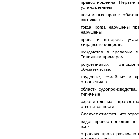
правоотношения. Первые в
установлением
позитивных прав и обязан
возникают
тогда, когда нарушены пр
нарушены
права и интересы участ
лица,всего общества
нуждаются в правовых м
Типичным примером
регулятивных отношен
обязательства,
трудовые, семейные и др
отношения в
области судопроизводства,
типичные
охранительные правоот
ответственности.
Следует отметить, что отра
видов правоотношений не 
всех
отраслях права различают
относительные