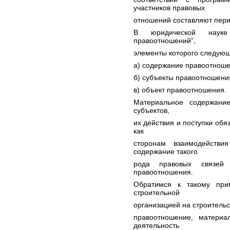
участников правовых
отношений составляют пер
В юридической науке 
правоотношений”,
элементы которого следую
а) содержание правоотноше
б) субъекты правоотношения
в) объект правоотношения.
Материальное содержани
субъектов,
их действия и поступки об
как
сторонам взаимодействи
содержание такого
рода правовых связей
правоотношения.
Обратимся к такому при
строительной
организацией на строительс
правоотношение, материа
деятельность