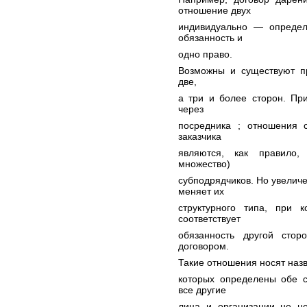
отношение двух
индивидуально — определе
обязанность и
одно право.
Возможны и существуют пр
две,
а три и более сторон. Пр
через
посредника ; отношения с
заказчика
являются, как правило,
множество)
субподрядчиков. Но увелич
меняет их
структурного типа, при 
соответствует
обязанность другой стор
договором.
Такие отношения носят наз
которых определены обе с
все другие
лица и организации не н