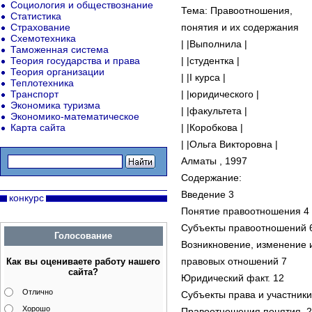
Социология и обществознание
Тема: Правоотношения,
Статистика
Страхование
понятия и их содержания
Схемотехника
| |Выполнила |
Таможенная система
Теория государства и права
| |студентка |
Теория организации
| |I курса |
Теплотехника
Транспорт
| |юридического |
Экономика туризма
| |факультета |
Экономико-математическое
Карта сайта
| |Коробкова |
| |Ольга Викторовна |
Алматы , 1997
Содержание:
Введение 3
конкурс
Понятие правоотношения 4
Субъекты правоотношений 
Голосование
Возникновение, изменение
правовых отношений 7
Как вы оцениваете работу нашего
сайта?
Юридический факт. 12
Отлично
Субъекты права и участник
Хорошо
Правоотношения понятия. 