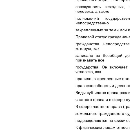
совокупность исходных,
человека, а также
полномочий государств
непосредственно
закрепляемых за теми или 
Правовой статус гражданина
гражданства непосредств
которую, как
записано во Всеобщей де
признавать все
государства. Он включает
человека, как
правило, закрепленные в ко
правоспособность и дееспо
Виды субъектов права разл
частного права и в сфере п
В сфере частного права (гр
земельного гражданского су
подразделяются на физичес
К физическим лицам относят