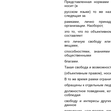
Представленная нормами 
носит (в
русском языке) то же на
следящая за
рамками, лично прина
организации. Наоборот,
это то, что по объективно
составляет
его личную свободу или
вещами,
способностями, знания
общественными
благами.
Такая свобода и возможнос
(объективным правом), носи
В то же время рамки огран
обращены к отдельным людя
должностное поведение, ко
соблюдая
свободу и интересы други
данное
поведение называется юр