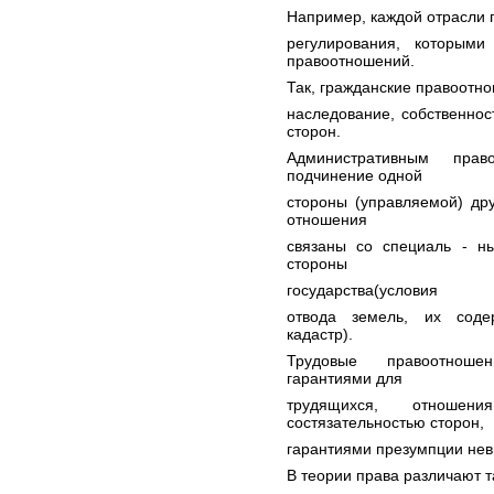
Например, каждой отрасли 
регулирования, которыми
правоотношений.
Так, гражданские правоотно
наследование, собственно
сторон.
Административным право
подчинение одной
стороны (управляемой) др
отношения
связаны со специаль - н
стороны
государства(условия
отвода земель, их соде
кадастр).
Трудовые правоотноше
гарантиями для
трудящихся, отношени
состязательностью сторон,
гарантиями презумпции неви
В теории права различают 