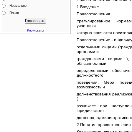
Нормально
1 Введение
Плохо
Правоотношения.
Урегулированное норма
участники
Результаты
которых являются носителя
Правоотношение - индивиду
отдельными лицами (гражд
органами и
гражданскими лицами ),
обязанностями,
определенными обеспече
должностного
поведения. Мера поведе
возможность и
долженствования реализую
(
возникает при наступле
юридического
договора, административного
2 Понятие правоотношения
Как известно, люди в течен