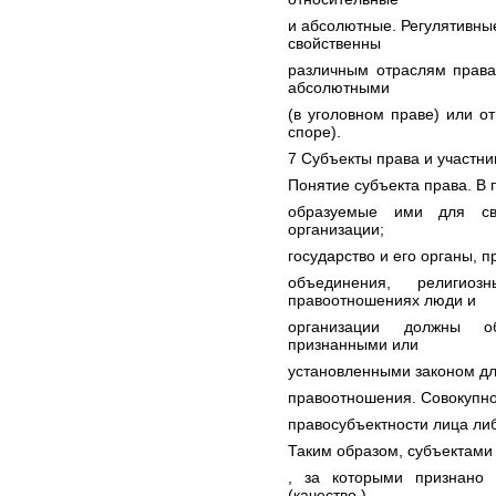
и абсолютные. Регулятивны
свойственны
различным отраслям права
абсолютными
(в уголовном праве) или о
споре).
7 Субъекты права и участн
Понятие субъекта права. В
образуемые ими для св
организации;
государство и его органы, 
объединения, религио
правоотношениях люди и
организации должны об
признанными или
установленными законом для
правоотношения. Совокупнос
правосубъектности лица ли
Таким образом, субъектами
, за которыми признано 
(качество )