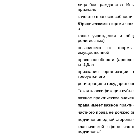
лица без гражданства. Ин
признано
качество правоспособности 
Юридическими лицами явля
а
также учреждения и общ
религиозные)
независимо от формы
имущественной
правоспособности (арендн
т.п.).Для
признания организации
требуется его
регистрация и государствен
Такая классификация субъе
важное практическое значен
права имеет важное практи
частного права не должно б
подчинения одной стороны 
классической сфере част
подчинены”