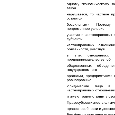
одному экономическому за
закон
нарушается, то частное пр
остаются
бессильными. Поэтому
непременное условие
участия в частноправовых 
субъекты
частноправовых отнош
обязанности, участвуя
в этих отношениях. П
предпринимательстве, об
общественных объедин
государством, его
органами, предприятиями 
равноправные
юридические лица в 
частноправовых отношения
и имеют равную защиту сво
Правосубъективность физич
правоспособности и дееспо
Все физические лица имеют