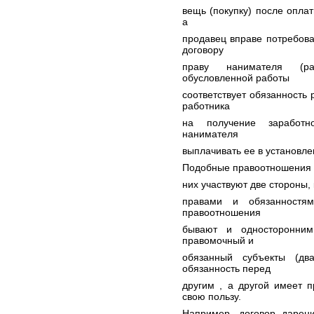
вещь (покупку) после оплат
а
продавец вправе потребова
договору
праву нанимателя (ра
обусловленной работы
соответствует обязанность 
работника
на получение заработно
нанимателя
выплачивать ее в установле
Подобные правоотношения н
них участвуют две стороны,
правами и обязанностям
правоотношения
бывают и односторонним
правомочный и
обязанный субъекты (дв
обязанность перед
другим , а другой имеет 
свою пользу.
Например, договор дарен