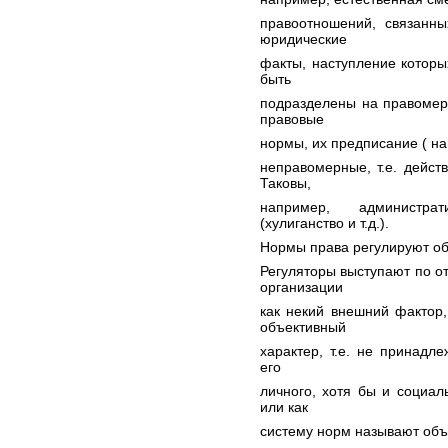
правоотношений, связанны
юридические
факты, наступление которы
быть
подразделены на правомерн
правовые
нормы, их предписание ( на
неправомерные, т.е. дейс
Таковы,
например, администра
(хулиганство и т.д.).
Нормы права регулируют о
Регуляторы выступают по о
организации
как некий внешний фактор,
объективный
характер, т.е. не принадле
его
личного, хотя бы и социал
или как
систему норм называют объ