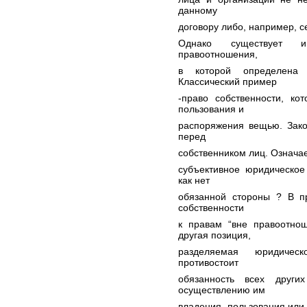
данному
договору либо, например, 
Однако существует и
правоотношения,
в которой определена 
Классический пример
-право собственности, ко
пользования и
распоряжения вещью. Зако
перед
собственником лиц. Означает
субъективное юридическое
как нет
обязанной стороны ? В п
собственности
к правам “вне правоотно
другая позиция,
разделяемая юридическ
противостоит
обязанность всех други
осуществлению им
владения, пользования или