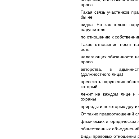
права.
Такая связь участников пр
бы не
видна. Но как только нар
нарушителя
по отношению к собственник
Такие отношения носят на
есть
налагающих обязанности на 
право
авторства, в админист
(должностного лица)
пресекать нарушения общес
который
лежит на каждом лице и о
охраны
природы и некоторых других
От таких правоотношений с
физических и юридических л
общественных объединений 
Виды правовых отношений р