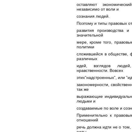
оставляют экономическ
независимо от воли и
сознания людей.
Поэтому и типы правовых от
развития производства и
значительной
мере, кроме того, правовы
политики
сложившейся в обществе, 
различных
идей, взглядов людей
нравственности. Вовсех
этих”надстроенных”, или ”и
закономерности, свойствен
так же
выражающие индивидуальн
людьми и
создаваемые по воле и соз
Применительно к правовы
отношений
речь должна идти не о том,
силы