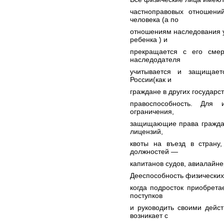
частноправовых отношени
человека (а по
отношениям наследования 
ребенка ) и
прекращается с его сме
наследодателя
учитывается и защищает
России(как и
граждане в других государс
правоспособность. Для 
ограничения,
защищающие права граждан
лицензий,
квоты на въезд в страну,
должностей —
капитанов судов, авиалайнеро
Дееспособность физических 
когда подросток приобрета
поступков
и руководить своими дейс
возникает с