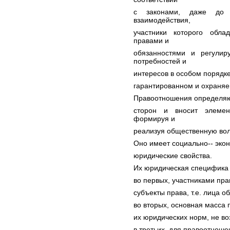
с законами, даже до 
взаимодействия,
участники которого обл
правами и
обязанностями и регулир
потребностей и
интересов в особом порядк
гарантированном и охраняе
Правоотношения определяют
сторон и вносит элемен
формируя и
реализуя общественную во
Оно имеет социально-- эко
юридические свойства.
Их юридическая специфика в
во первых, участниками пра
субъекты права, т.е. лица 
во вторых, основная масса
их юридических норм, не во
в третьих, для правоотноше