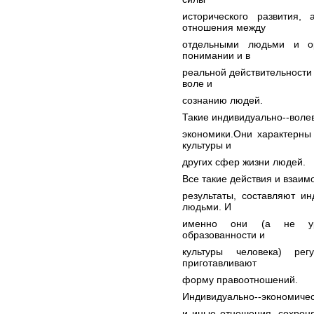
исторического развития,
отношения между
отдельными людьми и ор
понимании и в
реальной действительности 
воле и
сознанию людей.
Такие индивидуально--воле
экономики.Они характерны
культуры и
других сфер жизни людей.
Все такие действия и взаим
результаты, составляют и
людьми. И
именно они (а не уро
образованности и
культуры человека) рег
приготавливают
форму правоотношений.
Индивидуально--экономичес
и иные отношения, сохрон