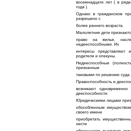
восемнадцати лет ( в ряде
года ).
Однако в гражданском пр
разрешено с
более раннего возраста.
Малолетние дети признают
право на жилье, насл
недееспособными. Их
интересы представляют 
родители и опекуны.
Недееспособные (полност
признанные
таковыми по решению суда.
Правоспособность и дееспос
возникают одновременно
дееспособности.
Юридическими лицами приз
обособленным имуществом 
своего имени
приобретать имущественн
нести
обязанности, выступать ист