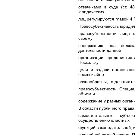
отвечиками в суде (ст. 4
юридических
лиц регулируются главой 4 
Правосубективность юридиче
правосубъектности лица 
своему
содержанию она должна
деятельности данной
организации, предприятия 
Поскольку
цели и задачи организац
чрезвычайно
разнообразны, то для них н
правосубъектности. Специал
объем и
содержание у разных орган
В области публичного права
самостоятельные субъ
осуществлению властных
функций законодательной, 
и судебной ветвей власти. 