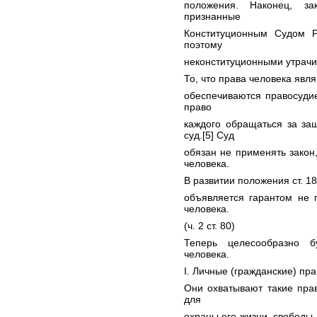
положения. Наконец, з
признанные
Конституционным Судом 
поэтому
неконституционными утрачива
То, что права человека яв
обеспечиваются правосудие
право
каждого обращаться за за
суд.[5] Суд
обязан не применять закон
человека.
В развитии положения ст. 1
объявляется гарантом не 
человека.
(ч. 2 ст. 80)
Теперь целесообразно б
человека.
I. Личные (гражданские) пра
Они охватывают такие пра
для
охраны его жизни, свободы,