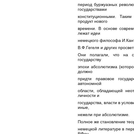
период буржуазных револю
государствами
конституционными. Таким
продукт нового
времени. В основе соврем
лежат идеи
немецкого философа И.Кант
В.Ф.Гегеля и других просвети
Они полагали, что на с
государству
эпохи абсолютизма (которо
должно
придти правовое госуда
автономной
области, обладающей нео
личности и
государства, власти в усло
иные,
нежели при абсолютизме.
Полное же становление теор
немецкой литературе в перв
Р.Фон