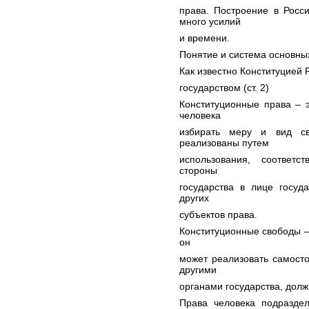
права. Построение в Росс
много усилий
и времени.
Понятие и система основных
Как известно Конституцией
государством (ст. 2)
Конституционные права – 
человека
избирать меру и вид св
реализованы путем
использования, соответ
стороны
государства в лице госуд
других
субъектов права.
Конституционные свободы –
он
может реализовать самосто
другими
органами государства, дол
Права человека подразде