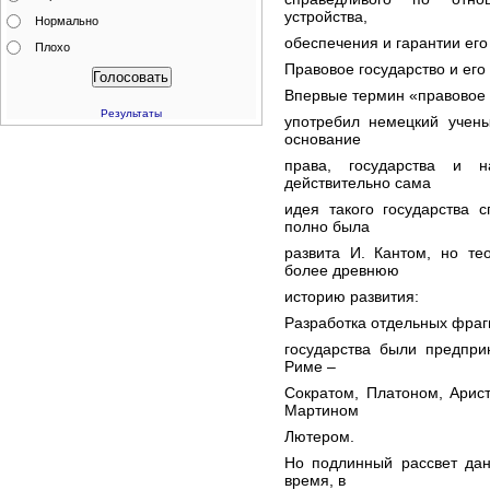
устройства,
Нормально
обеспечения и гарантии его
Плохо
Правовое государство и его
Впервые термин «правовое г
Результаты
употребил немецкий учены
основание
права, государства и 
действительно сама
идея такого государства 
полно была
развита И. Кантом, но те
более древнюю
историю развития:
Разработка отдельных фраг
государства были предпр
Риме –
Сократом, Платоном, Арис
Мартином
Лютером.
Но подлинный рассвет дан
время, в