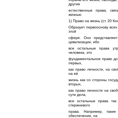
другие
естественные права, свя
жизнью.
1) Право на жизнь (ст. 20 К
Образует первооснову всех
этой
сфере. Оно представляе
цивилизации, ибо
все остальные права ут
человека, это
фундаментальное право доп
первых,
как право личности, на св
на её
жизнь как со стороны госуд
вторых,
как право личности на сво
сути дела,
все остальные права так
стержневого
права. Например, таки
обеспечение, на