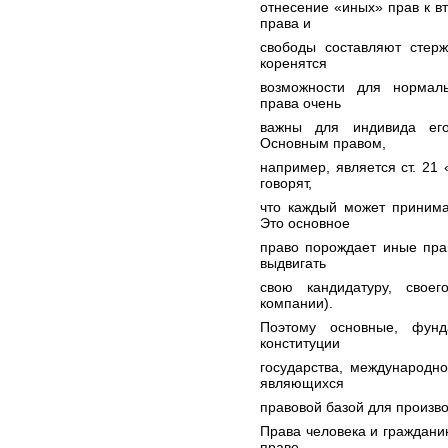
отнесение «иных» прав к 
права и
свободы составляют стерж
коренятся
возможности для нормаль
права очень
важны для индивида его
Основным правом,
например, является ст. 21
говорят,
что каждый может принима
Это основное
право порождает иные пра
выдвигать
свою кандидатуру, свое
компании).
Поэтому основные, фунд
конституции
государства, международн
являющихся
правовой базой для произво
Права человека и граждани
право