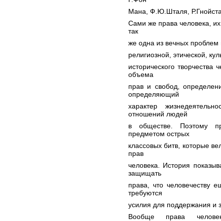
Мана, Ф.Ю.Шталя, Р.Гнойста
Сами же права человека, их
так
же одна из вечных проблем 
религиозной, этической, ку
исторического творчества ч
объема
прав и свобод, определен
определяющий
характер жизнедеятельно
отношений людей
в обществе. Поэтому п
предметом острых
классовых битв, которые в
прав
человека. История показыв
защищать
права, что человечеству е
требуются
усилия для поддержания и 
Вообще права человек