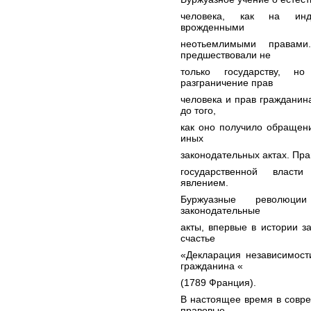
человека, как на инд
врожденными
неотьемлимыми правам
предшествовали не
только государству, н
разграничение прав
человека и прав гражданин
до того,
как оно получило обращен
иных
законодательных актах. Пра
государственной власт
явлением.
Буржуазные революции
законодательные
акты, впервые в истории з
счастье
«Декларация независимост
гражданина «
(1789 Франция).
В настоящее время в совр
правовые