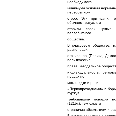
необходимого
минимума условий нормаль
первобытном
строе. Эти притязания 
обычаем, ритуалом
ставили своей целью о
первобытного
общества.
В классовом обществе, н
равноправия
его членов (Перикл, Демо
политические
права. Феодальное обществ
индивидуальность, реглам
правах не
могло идти и речи.
«Первопроходцами» в борь
буржуа,
требовавшие монарха по
(1215г.), тем самым
ограничив абсолютизм и ра
Буржуазное учение о естес