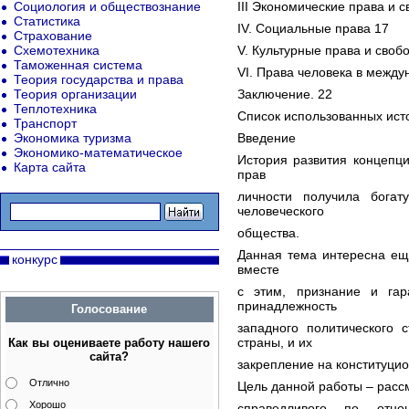
Социология и обществознание
III Экономические права и с
Статистика
IV. Социальные права 17
Страхование
Схемотехника
V. Культурные права и своб
Таможенная система
VI. Права человека в между
Теория государства и права
Теория организации
Заключение. 22
Теплотехника
Список использованных исто
Транспорт
Экономика туризма
Введение
Экономико-математическое
История развития концепци
Карта сайта
прав
личности получила богат
человеческого
общества.
Данная тема интересна еще
конкурс
вместе
с этим, признание и га
принадлежность
Голосование
западного политического 
страны, и их
Как вы оцениваете работу нашего
сайта?
закрепление на конституци
Отлично
Цель данной работы – рассм
Хорошо
справедливого по отно