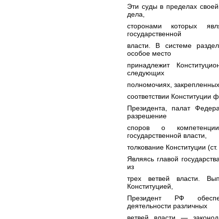
Эти суды в пределах свое
дела,
сторонами которых яв
государственной
власти. В системе разде
особое место
принадлежит Конституци
следующих
полномочиях, закрепленных
соответствии Конституции 
Президента, палат Федер
разрешение
споров о компетенци
государственной власти,
толкование Конституции (ст.
Являясь главой государств
из
трех ветвей власти. Вы
Конституцией,
Президент РФ обеспеч
деятельности различных
ветвей власти — законод