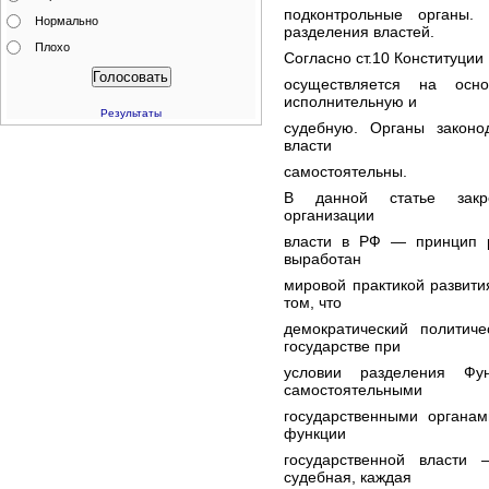
подконтрольные органы.
Нормально
разделения властей.
Плохо
Согласно ст.10 Конституции
осуществляется на осно
исполнительную и
Результаты
судебную. Органы законо
власти
самостоятельны.
В данной статье закр
организации
власти в РФ — принцип р
выработан
мировой практикой развития
том, что
демократический политич
государстве при
условии разделения Фун
самостоятельными
государственными органам
функции
государственной власти 
судебная, каждая