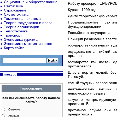
Социология и обществознание
Работу проверил: ШАБУРОВ
Статистика
Курган, 1999 год.
Страхование
Схемотехника
Дайте теоретическую харак
Таможенная система
Проанализируйте практи
Теория государства и права
функционировании
Теория организации
Теплотехника
Российского государства.
Транспорт
Принцип разделения власте
Экономика туризма
Экономико-математическое
государственной власти в д
Карта сайта
осуществляются гибкий вз
органов
государства как частей е
противовесов.
Власть портит людей, бес
конкурс
Пожалуй,
самый трудный вопрос заклю
Голосование
деятельностью высших 
невозможно учредить
Как вы оцениваете работу нашего
какую-то контролирующу
сайта?
престижа. В
Отлично
противном случае они ав
превратятся в
Хорошо