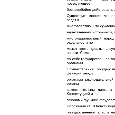
позволяющее
бесперебойно действовать 
Существует мнение, что р
ведет к
многовластию. Это суждение
единственным источником, с
многонациональный народ
отдельности не
может претендовать на су
власти. Сама
по себе государственная в
органами.
Осуществление государст
функций между
органами законодательной,
органы
самостоятельны лишь в 
Конституцией и
законами функций государс
Положение ст.10 Конституци
государственной власти н