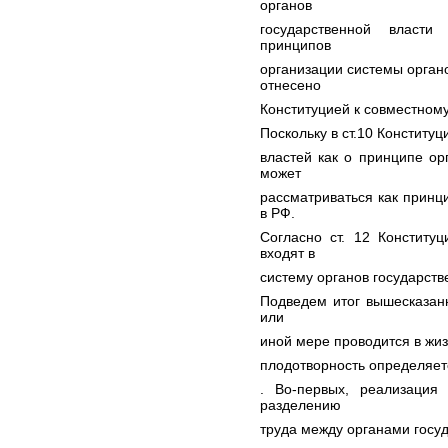
органов
государственной власти
принципов
организации системы органо
отнесено
Конституцией к совместному
Поскольку в ст.10 Конститу
властей как о принципе ор
может
рассматриваться как принц
в РФ.
Согласно ст. 12 Конститу
входят в
систему органов государств
Подведем итог вышесказан
или
иной мере проводится в жиз
плодотворность определяет
. Во-первых, реализация
разделению
труда между органами госуд