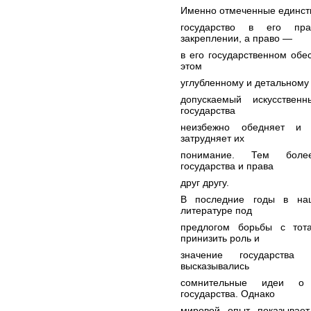
Именно отмеченные единст
государство в его пр
закреплении, а право —
в его государственном обе
этом
углубленному и детальному 
допускаемый искусстве
государства
неизбежно обедняет и п
затрудняет их
понимание. Тем более
государства и права
друг другу.
В последние годы в наш
литературе под
предлогом борьбы с тот
принизить роль и
значение государства
высказывались
сомнительные идеи о 
государства. Однако
мировой опыт показывает