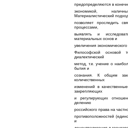
предопределяются в конечн
экономикой, налич
Материалистический подхо
позволяет проследить св
процессами,
выявлять и исследова
материальных основ и
увеличения экономического
Философской основой т
диалектический
метод, т.е. учение о наиб
бытия и
сознания. К общим зако
количественных
изменений в качественные
закрепляющих
и регулирующих отношен
делению
российского права на частн
противоположностей (единс
и
децентрализация в государс