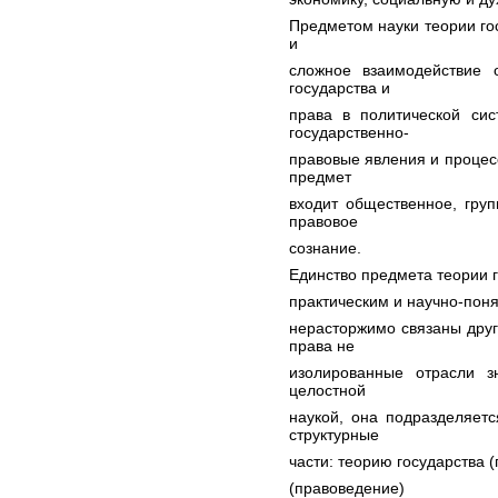
Предметом науки теории го
и
сложное взаимодействие 
государства и
права в политической сис
государственно-
правовые явления и процесс
предмет
входит общественное, гру
правовое
сознание.
Единство предмета теории г
практическим и научно-пон
нерасторжимо связаны друг 
права не
изолированные отрасли з
целостной
наукой, она подразделяет
структурные
части: теорию государства 
(правоведение)