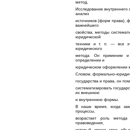
метод.
Исследование внутреннего 
анализ
источников (форм права), 
важнейшего
свойства, методы системат
юридической
техники и т. п. — все э
юридического
метода. Он применим и 
определении и
юридическом оформлении ком
Словом, формально-юридич
государства и права, он по
систематизировать государ
их внешнюю
и внутреннюю формы.
В наше время, когда зак
процессы,
возрастает роль метода 
правоведения,
который имеет свои объе