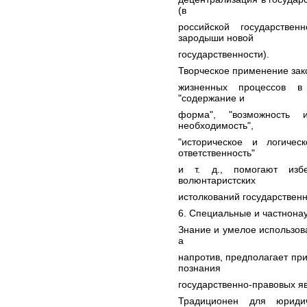
(в
российской государстве
зародыши новой
государственности).
Творческое применение зако
жизненных процессов в 
"содержание и
форма", "возможность и
необходимость",
"историческое и логичес
ответственность"
и т. д., помогают избе
волюнтаристских
истолкований государствен
6. Специальные и частнона
Знание и умелое использов
а
напротив, предполагает пр
познания
государственно-правовых я
Традиционен для юридич