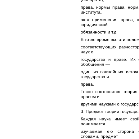
права, нормы права, норма
института,
акта применения права, п
юридической
обязанности и т.д.
В то же время все эти поло
соответствующих разносто
наук о
государстве и праве. Их 
обобщения —
один из важнейших источн
государства и
права.
Тесно соотносится теория
правом и
другими науками о государс
3. Предмет теории государс
Каждая наука имеет сво
понимается
изучаемая ею сторона о
словами, предмет