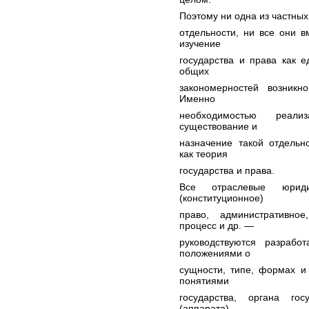
Поэтому ни одна из частных
отдельности, ни все они в
изучение
государства и права как 
общих
закономерностей возникн
Именно
необходимостью реали
существование и
назначение такой отдельн
как теория
государства и права.
Все отраслевые юриди
(конституционное)
право, административное
процесс и др. —
руководствуются разрабо
положениями о
сущности, типе, формах и
понятиями
государства, органа гос
(аппарата),