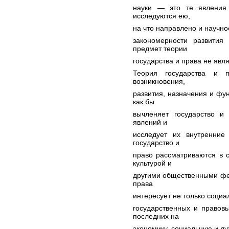
науки — это те явления
исследуются ею,
на что направлено и научно
закономерности развити
предмет теории
государства и права не явл
Теория государства и п
возникновения,
развития, назначения и фу
как бы
вычленяет государство и
явлений и
исследует их внутренние
государство и
право рассматриваются в с
культурой и
другими общественными фе
права
интересует не только соци
государственных и правов
последних на
экономику, социальную и д