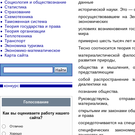
Социология и обществознание
данные
Статистика
исторической науки. Это —
Страхование
Схемотехника
просуществовавшем на Зе
Таможенная система
экономических
Теория государства и права
условиях возникновения гос
Теория организации
мира
Теплотехника
Транспорт
примерно шесть тысяч лет н
Экономика туризма
Тесно соотносится теория г
Экономико-математическое
Карта сайта
материалистической фил
развития природы,
общества и мышления, о
представляющим
собой распространение з
диалектики на
конкурс
познание общества.
Руководствуясь отпра
Голосование
материализма,
открытыми им законами общ
Как вы оцениваете работу нашего
и права
сайта?
сосредоточивается на специ
Отлично
специфических закономе
Хорошо
тонкостях их