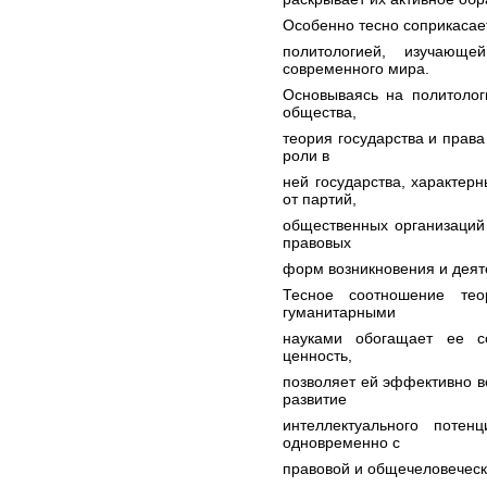
Особенно тесно соприкасает
политологией, изучающе
современного мира.
Основываясь на политолог
общества,
теория государства и права
роли в
ней государства, характер
от партий,
общественных организаций 
правовых
форм возникновения и деят
Тесное соотношение тео
гуманитарными
науками обогащает ее с
ценность,
позволяет ей эффективно в
развитие
интеллектуального потен
одновременно с
правовой и общечеловеческ