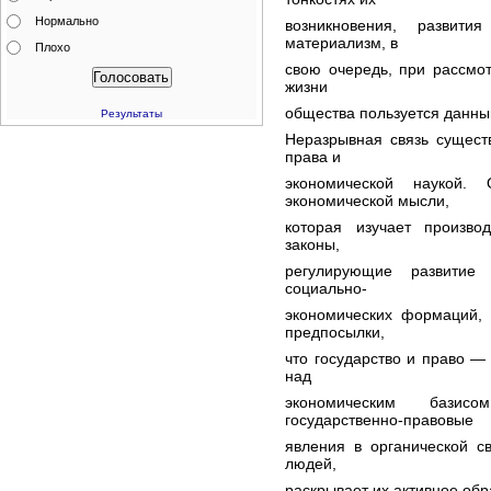
Нормально
возникновения, развити
материализм, в
Плохо
свою очередь, при рассмо
жизни
общества пользуется данным
Результаты
Неразрывная связь сущест
права и
экономической наукой
экономической мысли,
которая изучает произво
законы,
регулирующие развитие
социально-
экономических формаций, 
предпосылки,
что государство и право 
над
экономическим базис
государственно-правовые
явления в органической с
людей,
раскрывает их активное обр