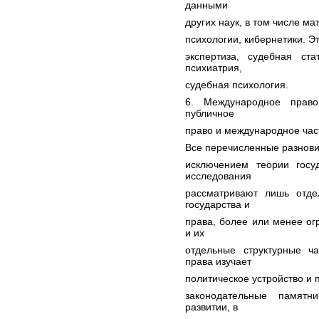
данными
других наук, в том числе ма
психологии, кибернетики. Э
экспертиза, судебная ста
психиатрия,
судебная психология.
6. Международное право
публичное
право и международное час
Все перечисленные разновид
исключением теории госу
исследования
рассматривают лишь отде
государства и
права, более или менее о
и их
отдельные структурные ча
права изучает
политическое устройство и 
законодательные памятн
развитии, в