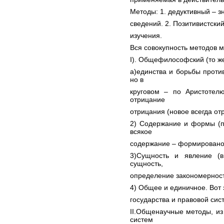
Методы: 1. дедуктивный – 
сведений. 2. Позитивистский
изучения.
Вся совокупность методов мо
I). Общефилософский (то же 
a)единства и борьбы проти
но в
круговом – по Аристотелю
отрицание
отрицания (новое всегда от
2) Содержание и формы (п
всякое
содержание – формировано
3)Сущность и явление (
сущность,
определение закономернос
4) Общее и единичное. Вот
государства и правовой сис
II.Общенаучные методы, и
систем