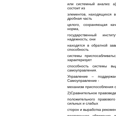
или системный анализ: a)
состоит из
элементов, находящихся в
дробная часть
целого, сохраняющая кач
норма,
государственный инстит
надежность; они
находятся в обратной зав
способность
системы приспосабливать
характеризует
способность системы вы
самоуправления.
Управление – поддержа
Самоуправление -
механизм приспособления с
2)Сравнительное правоведе
положительного правовог
сильных и слабых
сторон и выработка рекомен
постепенное сближение 