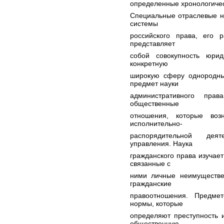
определенные хронологиче
Специальные отраслевые н
системы
российского права, его 
представляет
собой совокупность юрид
конкретную
широкую сферу однородны
предмет науки
административного пра
общественные
отношения, которые во
исполнительно-
распорядительной деят
управления. Наука
гражданского права изуча
связанные с
ними личные неимуществе
гражданские
правоотношения. Предме
нормы, которые
определяют преступность 
общественную