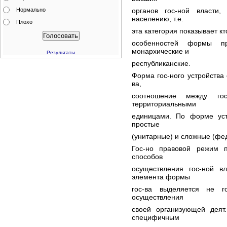
Нормально
органов гос-ной власти
населению, т.е.
Плохо
эта категория показывает кто
особенностей формы пр
монархические и
Результаты
республиканские.
Форма гос-ного устройства 
ва,
соотношение между г
территориальными
единицами. По форме уст
простые
(унитарные) и сложные (фе
Гос-но правовой режим п
способов
осуществления гос-ной вл
элемента формы
гос-ва выделяется не г
осуществления
своей организующей деят
специфичным