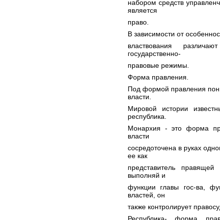
набором средств управленч
является
право.
В зависимости от особеннос
властвования различаю
государственно-
правовые режимы.
Форма правления.
Под формой правления пони
власти.
Мировой истории извест
республика.
Монархия - это форма пра
власти
сосредоточена в руках одно
ее как
представитель правящей 
выполняй и
функции главы гос-ва, фу
властей, он
также контролирует правос
Республика- форма прав