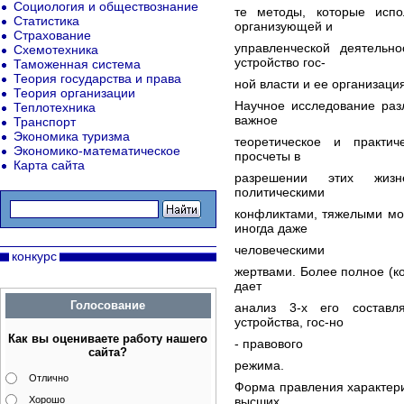
Социология и обществознание
те методы, которые исп
Статистика
организующей и
Страхование
управленческой деятельно
Схемотехника
устройство гос-
Таможенная система
Теория государства и права
ной власти и ее организаци
Теория организации
Научное исследование раз
Теплотехника
важное
Транспорт
Экономика туризма
теоретическое и практи
Экономико-математическое
просчеты в
Карта сайта
разрешении этих жизн
политическими
конфликтами, тяжелыми мо
иногда даже
человеческими
конкурс
жертвами. Более полное (к
дает
Голосование
анализ 3-х его составл
устройства, гос-но
Как вы оцениваете работу нашего
- правового
сайта?
режима.
Отлично
Форма правления характери
Хорошо
высших