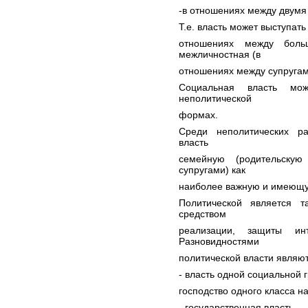
-в отношениях между двум
Т.е. власть может выступать
отношениях между боль
межличностная (в
отношениях между супругами
Социальная власть мо
неполитической
формах.
Среди неполитических р
власть
семейную (родительскую
супругами) как
наиболее важную и имеющ
Политической является т
средством
реализации, защиты ин
Разновидностями
политической власти являют
- власть одной социальной 
господство одного класса н
- государственная власть