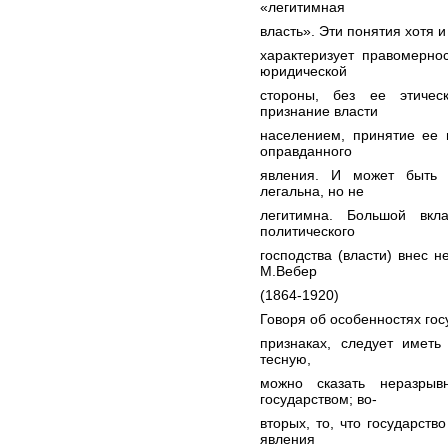
«легитимная
власть». Эти понятия хотя и
характеризует правомерно
юридической
стороны, без ее этичес
признание власти
населением, принятие ее 
оправданного
явления. И может быть д
легальна, но не
легитимна. Большой вкл
политического
господства (власти) внес н
М.Вебер
(1864-1920)
Говоря об особенностях гос
признаках, следует иметь
тесную,
можно сказать неразрыв
государством; во-
вторых, то, что государств
явления