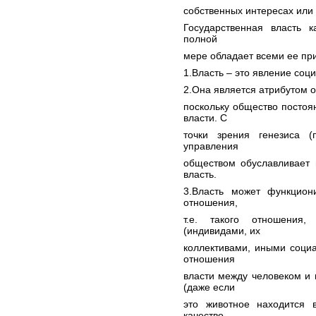
собственных интересах или 
Государственная власть к
полной
мере обладает всеми ее пр
1.Власть – это явление соци
2.Она является атрибутом о
поскольку общество постоя
власти. С
точки зрения генезиса (
управления
обществом обуславливает 
власть.
3.Власть может функцион
отношения,
т.е. такого отношения
(индивидами, их
коллективами, иными соци
отношения
власти между человеком и
(даже если
это животное находится в
качество