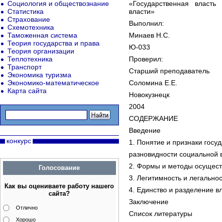
Социология и обществознание
«Государственная власть
Статистика
власти»
Страхование
Выполнил:
Схемотехника
Таможенная система
Минаев Н.С.
Теория государства и права
Ю-033
Теория организации
Теплотехника
Проверил:
Транспорт
Старший преподаватель
Экономика туризма
Экономико-математическое
Соломина Е.Е.
Карта сайта
Новокузнецк
2004
СОДЕРЖАНИЕ
Введение
конкурс
1. Понятие и признаки госу
разновидности социальной 
2. Формы и методы осущест
Голосование
3. Легитимность и легальнос
Как вы оцениваете работу нашего
4. Единство и разделение в
сайта?
Заключение
Отлично
Список литературы
Хорошо