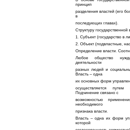
принцип
разделения властей (его бо
в
последующих главах).
Структуру государственной 
1. Субъект (государство в ли
2. Объект (подвластные, на
Определение власти. Соотн
Любое общество нужда
деятельности
разных людей и социальны
Власть – одна
их основных форм управлени
осуществляется путем
Подчинение связано с
возможностью применен
необходимого
признака власти.
Власть – одна их форм уп
которой
согласованность совместно