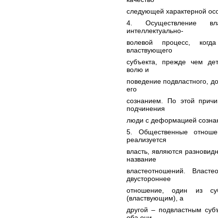
следующей характерной осо
4. Осуществление вл
интеллектуально-
волевой процесс, когд
властвующего
субъекта, прежде чем дет
волю и
поведение подвластного, д
его
сознанием. По этой причи
подчинения
люди с деформацией сознан
5. Общественные отноше
реализуется
власть, являются разнови
название
властеотношений. Власте
двустороннее
отношение, один из суб
(властвующим), а
другой – подвластным суб
оба они