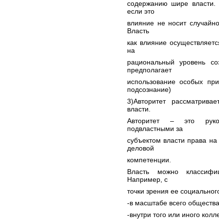
содержанию шире власти. 
если это
влияние не носит случайно
Власть
как влияние осуществляет
на
рациональный уровень со
предполагает
использование особых при
подсознание)
3)Авторитет рассматрива
власти.
Авторитет – это руков
подвластными за
субъектом власти права на 
деловой
компетенции.
Власть можно классифи
Например, с
точки зрения ее социальног
-в масштабе всего общества
-внутри того или иного колл