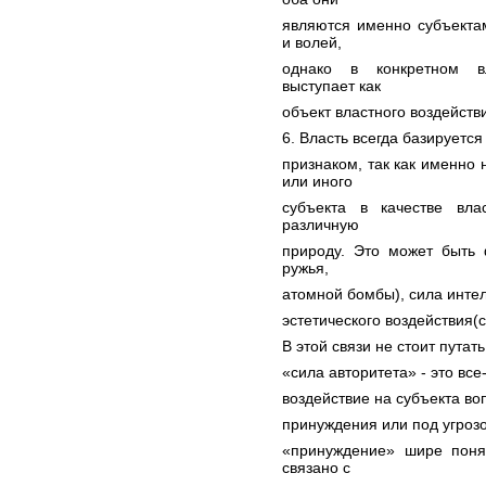
являются именно субъекта
и волей,
однако в конкретном вл
выступает как
объект властного воздейств
6. Власть всегда базируетс
признаком, так как именно
или иного
субъекта в качестве вл
различную
природу. Это может быть 
ружья,
атомной бомбы), сила интел
эстетического воздействия(с
В этой связи не стоит путат
«сила авторитета» - это вс
воздействие на субъекта во
принуждения или под угрозо
«принуждение» шире поня
связано с