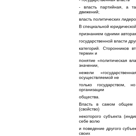
- власть партийная, а т
движений;
власть политических лидеро
В специальной юридической
признанием одними авторам
государственной власти дру
категорий. Сторонников в
термин и
понятие «политическая вл
значении,
нежели «государствен
осуществляемой не
только государством, н
организации
общества.
Власть в самом общем в
(свойство)
некоторого субъекта (инди
себе волю
и поведение другого субъек
своих