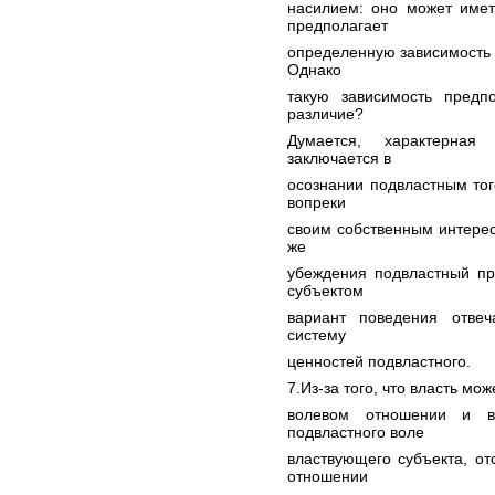
насилием: оно может имет
предполагает
определенную зависимость 
Однако
такую зависимость предп
различие?
Думается, характерная
заключается в
осознании подвластным тог
вопреки
своим собственным интере
же
убеждения подвластный пр
субъектом
вариант поведения отвеч
систему
ценностей подвластного.
7.Из-за того, что власть мо
волевом отношении и вс
подвластного воле
властвующего субъекта, от
отношении