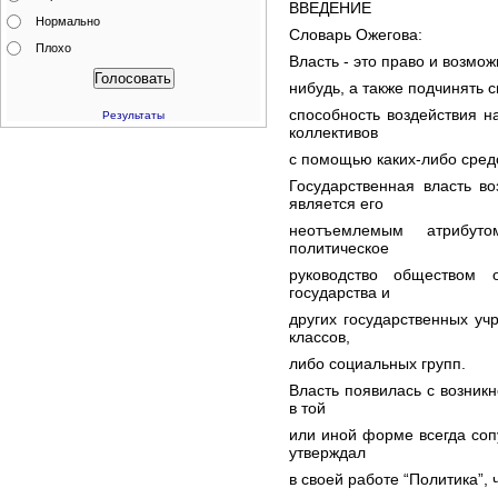
ВВЕДЕНИЕ
Нормально
Словарь Ожегова:
Плохо
Власть - это право и возмо
нибудь, а также подчинять с
способность воздействия н
Результаты
коллективов
с помощью каких-либо средс
Государственная власть в
является его
неотъемлемым атрибут
политическое
руководство обществом 
государства и
других государственных уч
классов,
либо социальных групп.
Власть появилась с возник
в той
или иной форме всегда соп
утверждал
в своей работе “Политика”,