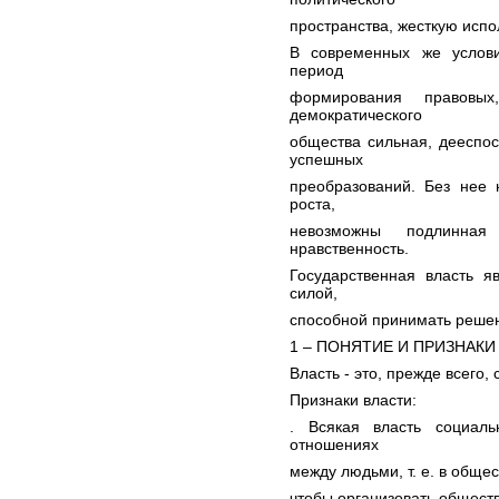
пространства, жесткую испо
В современных же услови
период
формирования правовых
демократического
общества сильная, дееспо
успешных
преобразований. Без нее 
роста,
невозможны подлинная
нравственность.
Государственная власть 
силой,
способной принимать решени
1 – ПОНЯТИЕ И ПРИЗНАК
Власть - это, прежде всего,
Признаки власти:
. Всякая власть социаль
отношениях
между людьми, т. е. в общес
чтобы организовать обществ