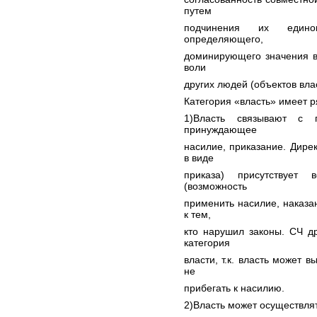
путем
подчинения их едино
определяющего,
доминирующего значения в
воли
других людей (объектов вла
Категория «власть» имеет р
1)Власть связывают с 
принуждающее
насилие, приказание. Дире
в виде
приказа) присутствует
(возможность
применить насилие, наказа
к тем,
кто нарушил законы. СЧ др
категория
власти, т.к. власть может 
не
прибегать к насилию.
2)Власть может осуществля