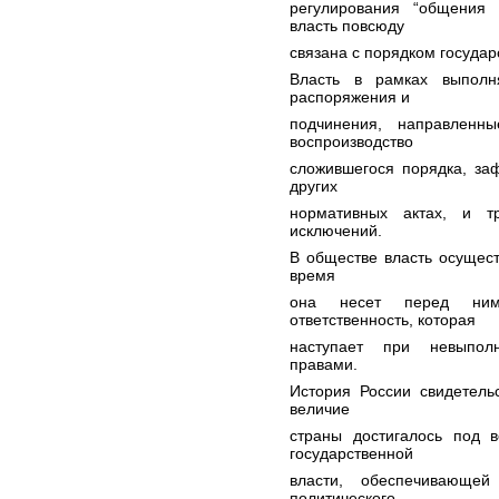
регулирования “общения 
власть повсюду
связана с порядком госуда
Власть в рамках выполн
распоряжения и
подчинения, направленн
воспроизводство
сложившегося порядка, заф
других
нормативных актах, и т
исключений.
В обществе власть осущест
время
она несет перед ним 
ответственность, которая
наступает при невыполн
правами.
История России свидетельс
величие
страны достигалось под 
государственной
власти, обеспечивающей 
политического