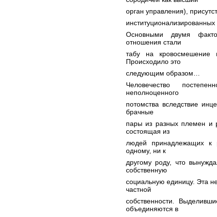
орган управления), присутс
институционализированных п
Основными двумя факто
отношения стали
табу на кровосмешение и
Происходило это
следующим образом…
Человечество постепе
неполноценного
потомства вследствие инце
брачные
пары из разных племен и 
состоящая из
людей принадлежащих к 
одному, ни к
другому роду, что вынужд
собственную
социальную единицу. Эта не
частной
собственности. Выделивши
объединяются в