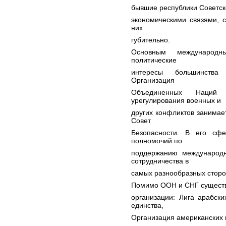
бывшие республики Советск
экономическими связями, 
них
губительно.
Основным международн
политические
интересы большинства 
Организация
Объединенных Наций 
урегулирования военных и
других конфликтов занима
Совет
Безопасности. В его сфе
полномочий по
поддержанию международн
сотрудничества в
самых разнообразных сторо
Помимо ООН и СНГ существ
организации: Лига арабски
единства,
Организация американских г