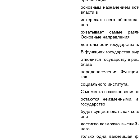
основным назначением кот
власти в
интересах всего общества.
она
охватывает самые разл
Основные направления
деятельности государства 
В функциях государства выр
отводится государству в ре
блага
народонаселения. Функция 
как
социального института.
С момента возникновения пе
остаются неизменными, и
государство
будет существовать как сов
оно
достигло возможно высшей с
него
только одна важнейшая фу