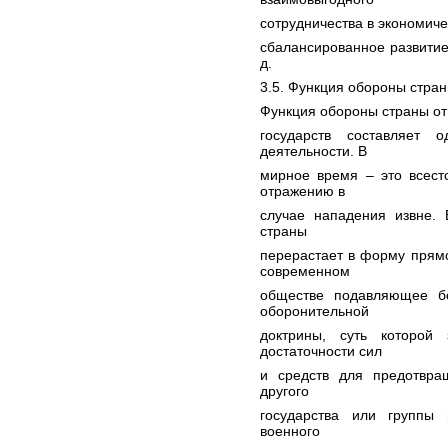
сотрудничества в экономиче
сбалансированное развитие
д.
3.5. Функция обороны стран
Функция обороны страны от
государств составляет 
деятельности. В
мирное время – это всест
отражению в
случае нападения извне.
страны
перерастает в форму прям
современном
обществе подавляющее бо
оборонительной
доктрины, суть которой
достаточности сил
и средств для предотвра
другого
государства или группы 
военного