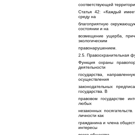
соответствующей территории»
Статья 42: «Каждый имее
среду на
благоприятную окружающу
состоянии и на
возмещение ущерба, прич
экологическим
правонарушением.
2.5. Правоохранительная ф
Функция охраны правопо
деятельности
государства, направленн
осуществления
законодательных предпис
государства. В
правовом государстве ин
любых
незаконных посягательств
личности как
гражданина и члена общест
интересы
всего общества.