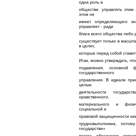
одна роль в
обществе: управлять этим 
этом не
имеет определяющего зн
управляет - ради
блага всего общества либо 
существует только в масшта
в целях,
которые перед собой ставит
Итак, можно утверждать, что
подавления, основной ф
государственного
управления. В идеале прин
целью
деятельности государс
нравственного,
материального и физич
социальной и
правовой защищенности каж
трудновыполнима, потом
государстве»
всегда образуется опред