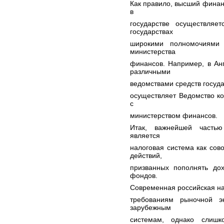
Как правило, высший финан
в
государстве осуществляе
государствах
широкими полномочиями 
министерства
финансов. Например, в Ан
различными
ведомствами средств госуд
осуществляет Ведомство ко
с
министерством финансов.
Итак, важнейшей частью
является
налоговая система как сов
действий,
призванных пополнять до
фондов.
Современная российская на
требованиям рыночной э
зарубежным
системам, однако слишк