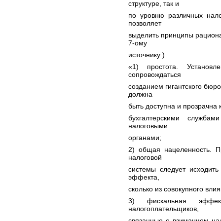
структуре, так и
по уровню различных нало
позволяет
выделить принципы рациона
7-ому
источнику )
«1) простота. Установ
сопровождаться
созданием гигантского бюро
должна
быть доступна и прозрачна
бухгалтерскими службам
налоговыми
органами;
2) общая нацеленность. П
налоговой
системы следует исходить
эффекта,
сколько из совокупного вли
3) фискальная эффект
налогоплательщиков,
связанные с взиманием на