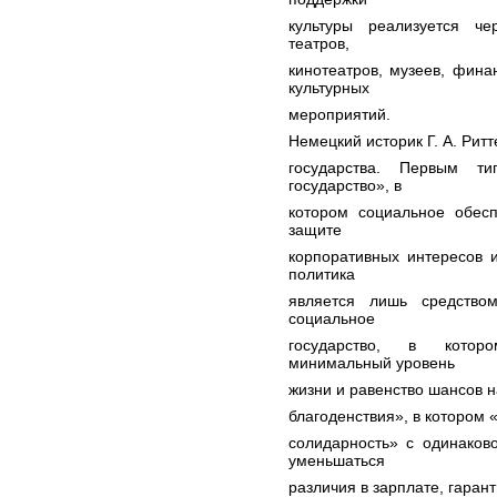
культуры реализуется че
театров,
кинотеатров, музеев, фина
культурных
мероприятий.
Немецкий историк Г. А. Рит
государства. Первым ти
государство», в
котором социальное обес
защите
корпоративных интересов 
политика
является лишь средство
социальное
государство, в которо
минимальный уровень
жизни и равенство шансов н
благоденствия», в котором 
солидарность» с одинаков
уменьшаться
различия в зарплате, гаран