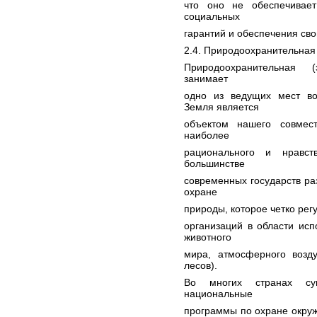
что оно не обеспечивае
социальных
гарантий и обеспечения сво
2.4. Природоохранительная
Природоохранительная (
занимает
одно из ведущих мест во 
Земля является
объектом нашего совмес
наиболее
рационального и нравст
большинстве
современных государств ра
охране
природы, которое четко рег
организаций в области ис
животного
мира, атмосферного возду
лесов).
Во многих странах сущ
национальные
программы по охране окру