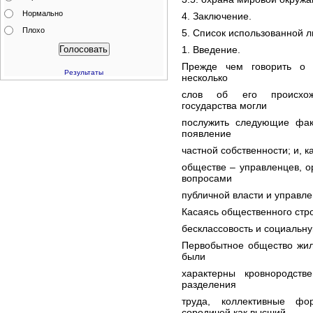
Нормально
4. Заключение.
Плохо
5. Список использованной л
1. Введение.
Прежде чем говорить о ф
Результаты
несколько
слов об его происхож
государства могли
послужить следующие фак
появление
частной собственности; и, к
обществе – управленцев, о
вопросами
публичной власти и управле
Касаясь общественного стр
бесклассовость и социальну
Первобытное общество жил
были
характерны кровнородств
разделения
труда, коллективные ф
сородичей как высший