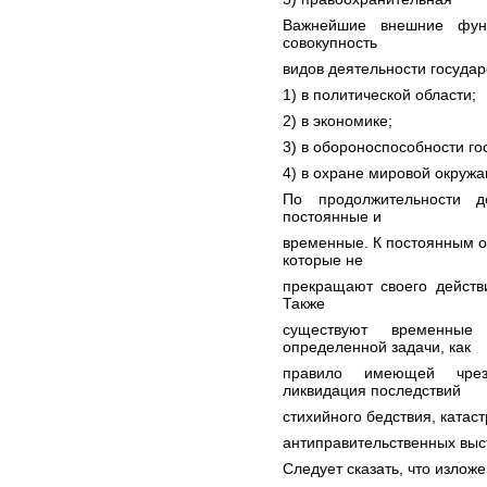
Важнейшие внешние функ
совокупность
видов деятельности госуда
1) в политической области;
2) в экономике;
3) в обороноспособности го
4) в охране мировой окруж
По продолжительности д
постоянные и
временные. К постоянным о
которые не
прекращают своего действи
Также
существуют временные
определенной задачи, как
правило имеющей чрез
ликвидация последствий
стихийного бедствия, катас
антиправительственных выс
Следует сказать, что излож