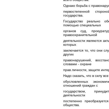
Однако борьба с правонару
первостепенной стороно
государства.
Государство реально об
помощью специальных
органов суд, прокурату
правоохранительной
деятельности являются ак
которых
заключается то, что они с
других
правонарушений, восста
словами - охране
прав личности, защите инте
Надо сказать, что в силу в
обусловленных экономи
отношений граждан с
государством, принуд
деятельности
постепенно преобразуетс
общества.