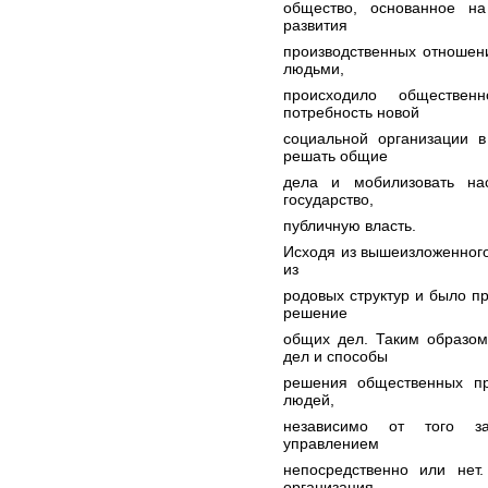
общество, основанное н
развития
производственных отношен
людьми,
происходило обществен
потребность новой
социальной организации в
решать общие
дела и мобилизовать на
государство,
публичную власть.
Исходя из вышеизложенного 
из
родовых структур и было п
решение
общих дел. Таким образом
дел и способы
решения общественных пр
людей,
независимо от того з
управлением
непосредственно или нет.
организация,