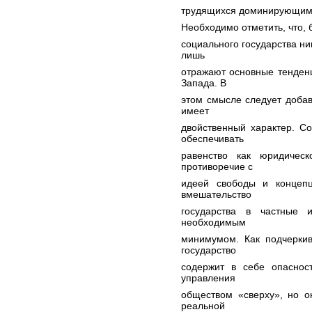
трудящихся доминирующим м
Необходимо отметить, что, 
социального государства ни
лишь
отражают основные тенден
Запада. В
этом смысле следует добав
имеет
двойственный характер. С
обеспечивать
равенство как юридичес
противоречие с
идеей свободы и концепц
вмешательство
государства в частные 
необходимым
минимумом. Как подчеркив
государство
содержит в себе опасност
управления
обществом «сверху», но о
реальной