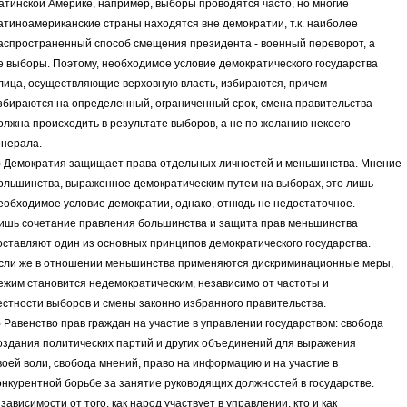
атинской Америке, например, выборы проводятся часто, но многие
атиноамериканские страны находятся вне демократии, т.к. наиболее
аспространенный способ смещения президента - военный переворот, а
е выборы. Поэтому, необходимое условие демократического государства
 лица, осуществляющие верховную власть, избираются, причем
збираются на определенный, ограниченный срок, смена правительства
олжна происходить в результате выборов, а не по желанию некоего
енерала.
) Демократия защищает права отдельных личностей и меньшинства. Мнение
ольшинства, выраженное демократическим путем на выборах, это лишь
еобходимое условие демократии, однако, отнюдь не недостаточное.
ишь сочетание правления большинства и защита прав меньшинства
оставляют один из основных принципов демократического государства.
сли же в отношении меньшинства применяются дискриминационные меры,
ежим становится недемократическим, независимо от частоты и
естности выборов и смены законно избранного правительства.
) Равенство прав граждан на участие в управлении государством: свобода
оздания политических партий и других объединений для выражения
воей воли, свобода мнений, право на информацию и на участие в
онкурентной борьбе за занятие руководящих должностей в государстве.
 зависимости от того, как народ участвует в управлении, кто и как