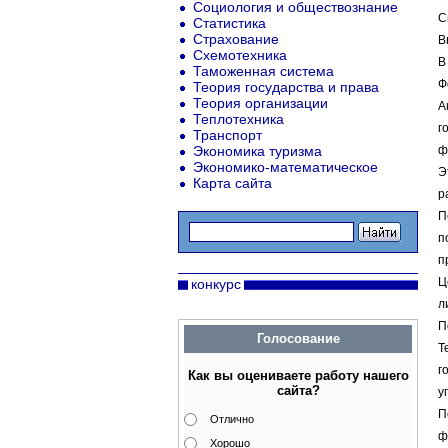
Социология и обществознание
С
Статистика
Страхование
В
Схемотехника
В
Таможенная система
Ф
Теория государства и права
Теория организации
А
Теплотехника
г
Транспорт
Экономика туризма
ф
Экономико-математическое
Э
Карта сайта
р
П
п
п
Ц
конкурс
л
П
Голосование
Т
г
Как вы оцениваете работу нашего
сайта?
у
П
Отлично
ф
Хорошо