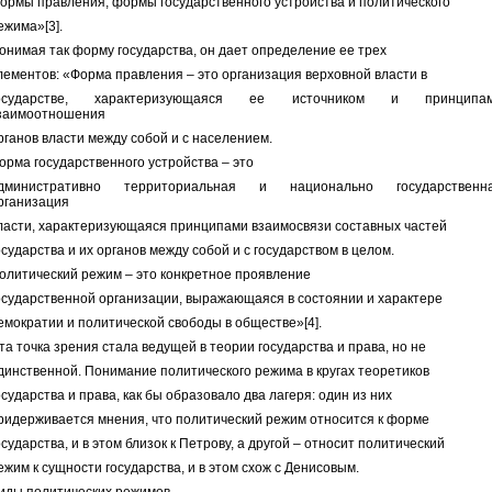
ормы правления, формы государственного устройства и политического
ежима»[3].
онимая так форму государства, он дает определение ее трех
лементов: «Форма правления – это организация верховной власти в
осударстве, характеризующаяся ее источником и принципа
заимоотношения
рганов власти между собой и с населением.
орма государственного устройства – это
дминистративно территориальная и национально государственн
рганизация
ласти, характеризующаяся принципами взаимосвязи составных частей
осударства и их органов между собой и с государством в целом.
олитический режим – это конкретное проявление
осударственной организации, выражающаяся в состоянии и характере
емократии и политической свободы в обществе»[4].
та точка зрения стала ведущей в теории государства и права, но не
динственной. Понимание политического режима в кругах теоретиков
осударства и права, как бы образовало два лагеря: один из них
ридерживается мнения, что политический режим относится к форме
осударства, и в этом близок к Петрову, а другой – относит политический
ежим к сущности государства, и в этом схож с Денисовым.