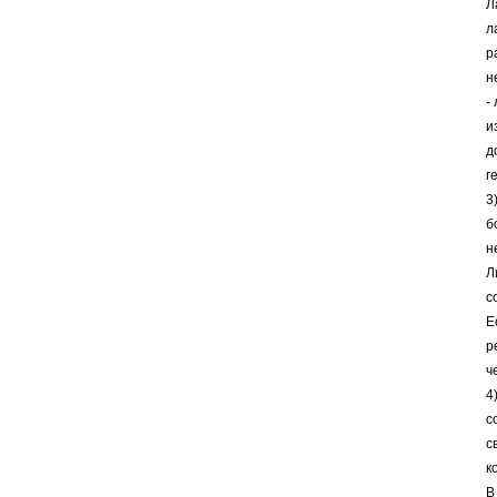
Л
л
р
н
-
и
д
г
3
б
н
Л
с
Е
р
ч
4
с
с
к
В