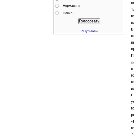
н
Нормально
Т
Плохо
в
н
В
Результаты
г
п
п
П
Д
о
г
г
и
С
у
г
р
«
г