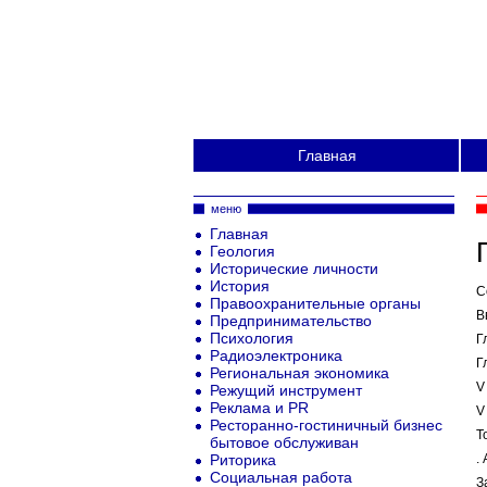
Главная
меню
Главная
Геология
Исторические личности
История
С
Правоохранительные органы
В
Предпринимательство
Психология
Г
Радиоэлектроника
Г
Региональная экономика
V
Режущий инструмент
Реклама и PR
V
Ресторанно-гостиничный бизнес
Т
бытовое обслуживан
Риторика
.
Социальная работа
З