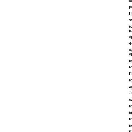
ф
р
П
э
г
в
о
Ф
а
о
в
г
П
г
д
Э
е
г
п
г
р