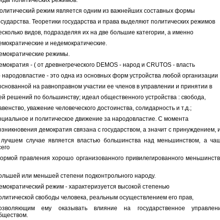
иды политических режимов.
олитический режим является одним из важнейших составных формы
осударства. Теоретики государства и права выделяют политических режимов
есколько видов, подразделяя их на две большие категории, а именно
емократические и недемократические.
емократические режимы.
емократия - ( от древнегреческого DEMOS - народ и CRUTOS - власть
 - народовластие - это одна из основных форм устройства любой организации
 основанной на равноправном участии ее членов в управлении и принятии в
ей решений по большинству; идеал общественного устройства : свобода,
авенство, уважение человеческого достоинства, солидарность и т.д.;
оциальное и политическое движение за народовластие. С момента
озникновения демократия связана с государством, а значит с принуждением, 
 лучшем случае является властью большинства над меньшинством, а ча
сего
ормой правления хорошо организованного привилегированного меньшинств
ольшей или меньшей степени подконтрольного народу.
емократический режим - характеризуется высокой степенью
олитической свободы человека, реальным осуществлением его прав,
озволяющим ему оказывать влияние на государственное управлен
бществом.