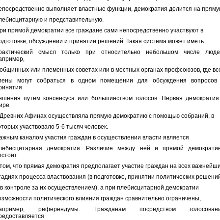
епосредственно выполняет властные функции, демократия делится на пряму
лебисцитарную и представительную.
ри прямой демократии все граждане сами непосредственно участвуют в
одготовке, обсуждении и принятии решений. Такая система может иметь
рактический смысл только при относительно небольшом числе люде
апример,
 общинных или племенных советах или в местных органах профсоюзов, где вс
лены могут собраться в одном помещении для обсуждения вопросов
ринятия
ешения путем консенсуса или большинством голосов. Первая демократия
ире
 Древних Афинах осуществляла прямую демократию с помощью собраний, в
оторых участвовало 5-6 тысяч человек.
ажным каналом участия граждан в осуществлении власти является
лебисцитарная демократия. Различие между ней и прямой демократи
остоит
 том, что прямая демократия предполагает участие граждан на всех важнейш
тадиях процесса властвования (в подготовке, принятии политических решени
 в контроле за их осуществлением), а при плебисцитарной демократии
озможности политического влияния граждан сравнительно ограничены,
апример, референдумы. Гражданам посредством голосован
редоставляется