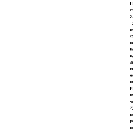
П
с
Х
1
в
с
п
в
о
д
е
е
п
И
в
ч
2
р
р
н