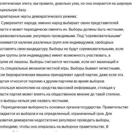
олитическая элита, как правило, довольно узка, но она опирается на широкую
оциальную базу.
арактерные черты демократического режима:
) Суверенитет народа: именно народ выбирает своих представителей
ласти и может периодически сменять их. Выборы должны быть честными,
оревновательными, регулярно проводимыми. Под “соревновательными”
онимается наличие различных групп или индивидуумов, свободных
ыставлять свою кандидатуру. Выборы не будут соревновательными, если
дни группы (или индивидуумы) имеют возможность участвовать, а
ругие её лишены. Выборы считаются честными, если нет махинаций и
сть специальные механизм честной игры. Выборы бывают нечестными,
сли бюрократическая машина принадлежит одной партии, даже если эта
артия относится терпимо к другим партиям во время выборов.
спользуя монополию на средства массовой информации, стоящая у
ласти партия может влиять на общественное мнение до такой степени,
то выборы нельзя уже назвать честными.
) Периодическая выборность основных органов государства. Правительство
ождается из выборов и на определенный, ограниченный срок. Для
азвития демократии недостаточно регулярно проводить выборы,
еобходимо, чтобы она опиралась на выборное правительство. В