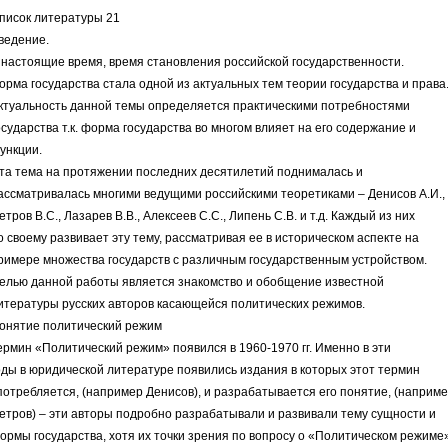
писок литературы 21
ведение.
 настоящие время, время становления российской государственности.
орма государства стала одной из актуальных тем теории государства и права
ктуальность данной темы определяется практическими потребностями
осударства т.к. форма государства во многом влияет на его содержание и
ункции.
та тема на протяжении последних десятилетий поднималась и
ассматривалась многими ведущими российскими теоретиками – Денисов А.И.,
етров В.С., Лазарев В.В., Алексеев С.С., Липень С.В. и т.д. Каждый из них
о своему развивает эту тему, рассматривая ее в историческом аспекте на
римере множества государств с различным государственным устройством.
елью данной работы является знакомство и обобщение известной
итературы русских авторов касающейся политических режимов.
онятие политический режим
ермин «Политический режим» появился в 1960-1970 гг. Именно в эти
оды в юридической литературе появились издания в которых этот термин
потребляется, (например Денисов), и разрабатывается его понятие, (наприм
етров) – эти авторы подробно разрабатывали и развивали тему сущности и
ормы государства, хотя их точки зрения по вопросу о «Политическом режиме