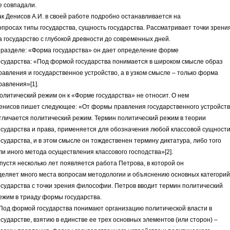
е совпадали.
ак Денисов А.И. в своей работе подробно останавливается на
опросах типы государства, сущность государства. Рассматривает точки зрени
а государство с глубокой древности до современных дней.
 разделе: «Форма государства» он дает определение форме
осударства: «Под формой государства понимается в широком смысле образ
равления и государственное устройство, а в узком смысле – только форма
равления»[1].
олитический режим он к «Форме государства» не относит. О нем
енисов пишет следующее: «От формы правления государственного устройст
тличается политический режим. Термин политический режим в теории
осударства и права, применяется для обозначения любой классовой сущност
осударства, и в этом смысле он тождественен термину диктатура, либо того
ли иного метода осуществления классового господства»[2].
пустя несколько лет появляется работа Петрова, в которой он
деляет много места вопросам методологии и объяснению основных категорий
осударства с точки зрения философии. Петров вводит термин политический
ежим в триаду формы государства.
Под формой государства понимают организацию политической власти в
осударстве, взятию в единстве ее трех основных элементов (или сторон) –