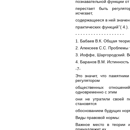
познавательной функции от р
перестает быть регулят
исчезает,
содержащееся в ней значени
практических функций’’( 4.).
- - - - - - - - - - - - - - - - - - -
1. Бабаев В.К. Общая теория
2. Алексеев С.С. Проблемы 
3. Иоффе, Шаргородский. В
4. Баранов В.М. Истинность
-7-
Это значит, что памятник
регулятором
общественных отношен
одновременно с этим
они не утратили своей п
становятся
обоснованием будущих нор
Виды правовой нормы:
Важное место в теории и
принадлежит их