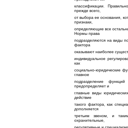
классификации. Правильн
прежде всего,
от выбора ее основания, к
признаки,
определяющие все остальн
Нормы права
подразделяются на виды п
фактора
оказывают наиболее сущест
индивидуальное регулиров
как
социально-юридические фу
главное
подразделение функций
предопределяет и
главные виды юридических
действие
такого фактора, как спец
дополняется
третьим звеном, и таки
охранительные,
регулятивные и специализи