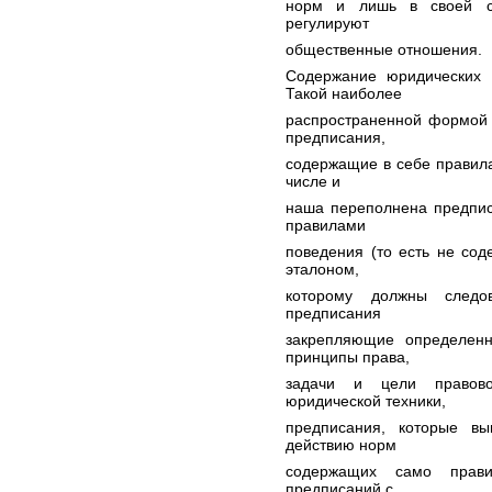
норм и лишь в своей со
регулируют
общественные отношения.
Содержание юридических
Такой наиболее
распространенной формой 
предписания,
содержащие в себе правила
числе и
наша переполнена предпис
правилами
поведения (то есть не сод
эталоном,
которому должны следо
предписания
закрепляющие определенн
принципы права,
задачи и цели правово
юридической техники,
предписания, которые выв
действию норм
содержащих само прави
предписаний с