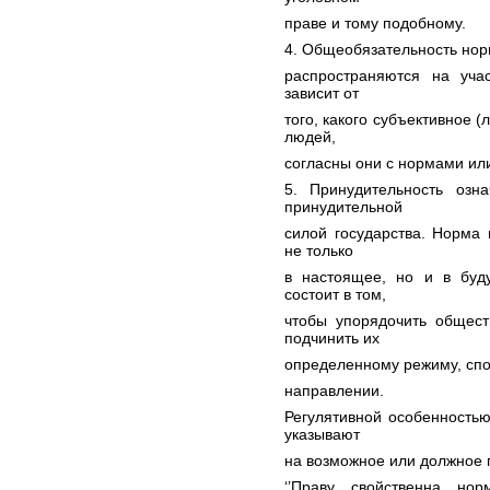
праве и тому подобному.
4. Общеобязательность норм
распространяются на уча
зависит от
того, какого субъективное 
людей,
согласны они с нормами или
5. Принудительность озн
принудительной
силой государства. Норма 
не только
в настоящее, но и в буд
состоит в том,
чтобы упорядочить общест
подчинить их
определенному режиму, спо
направлении.
Регулятивной особенностью
указывают
на возможное или должное 
‘’Праву свойственна нор