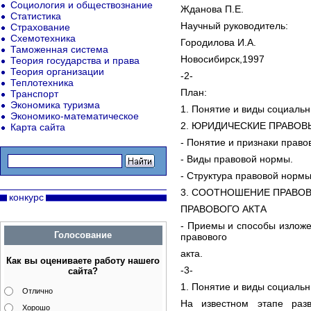
Социология и обществознание
Жданова П.Е.
Статистика
Научный руководитель:
Страхование
Схемотехника
Городилова И.А.
Таможенная система
Новосибирск,1997
Теория государства и права
Теория организации
-2-
Теплотехника
План:
Транспорт
Экономика туризма
1. Понятие и виды социаль
Экономико-математическое
2. ЮРИДИЧЕСКИЕ ПРАВО
Карта сайта
- Понятие и признаки право
- Виды правовой нормы.
- Структура правовой нормы
3. СООТНОШЕНИЕ ПРАВО
конкурс
ПРАВОВОГО АКТА
- Приемы и способы изложе
Голосование
правового
акта.
Как вы оцениваете работу нашего
-3-
сайта?
1. Понятие и виды социаль
Отлично
На известном этапе разв
Хорошо