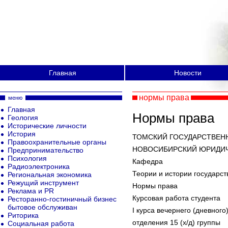
Главная
Новости
нормы права
меню
Главная
Нормы права
Геология
Исторические личности
История
ТОМСКИЙ ГОСУДАРСТВЕН
Правоохранительные органы
НОВОСИБИРСКИЙ ЮРИДИЧ
Предпринимательство
Психология
Кафедра
Радиоэлектроника
Теории и истории государст
Региональная экономика
Режущий инструмент
Нормы права
Реклама и PR
Курсовая работа студента
Ресторанно-гостиничный бизнес
бытовое обслуживан
I курса вечернего (дневного
Риторика
отделения 15 (х/д) группы
Социальная работа