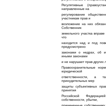
Регулятивные (правоуст
направленные на
регулирование обществе
участникам прав и
возложение на них обязанн
Собственник
земельного участка вправе
что
находится над и под пове
предусмотрено
законами о недрах, об ис
иными законами
и не нарушает прав других л
Правоохранительные нор
юридической
ответственности, а та
принудительных мер
защиты субъективных прав
принятия
Российской Федераци
собственности, убытки,
причиненные собственнику 