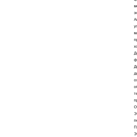
м
э
А
у
м
п
х
Д
ф
Д
д
о
о
т
п
О
Э
п
П
Э