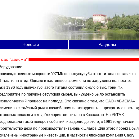
Новости
Разделы
оао "ависма"
борудование.
роизводствеиные мощности УКТМК по выпуску губчатого титана составляют
6 тыс. тонн в год. Однако в настоящее время они не загружены полностью.
ак в 1996 году выпуск губчатого титана составил около б тыс. тонн, т.к.
редприятие по причине отсутсвия сырья, вынуждено было остановить
ехнологический процесс на полгода. Это связано с тем, что ОАО «АВИСМА»
рименило серьёзный рычаг воздействия на конкуреннта - прекратило поставк
итановых шлаков и четырёххлористого титана в Казахстан. На УКТМК
редполагали такой поворот событий, и задолго до этого, в 1991 году начали
троительство цеха по производству титановых шлаков. Для этого проекта был
ривлечены иностранные инвестиции, в частности японская компания Chory