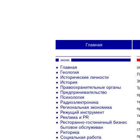
Главная
меню
Главная
о
Геология
П
Исторические личности
3
История
Правоохранительные органы
Т
Предпринимательство
п
Психология
Радиоэлектроника
т
Региональная экономика
п
Режущий инструмент
т
Реклама и PR
Ресторанно-гостиничный бизнес
п
бытовое обслуживан
с
Риторика
п
Социальная работа