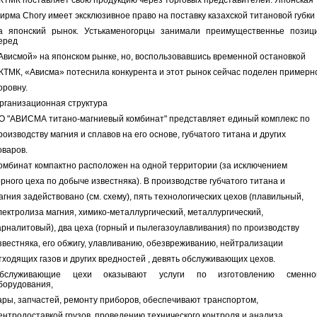
КТМК поставляет свою продукцию через торговых представителей. Японская
ирма Chory имеет эксклюзивное право на поставку казахской титановой губки
а японский рынок. Устькаменогорцы занимали преимущественнье позиц
еред
Ависмой» на японском рынке, но, воспользовавшись временной остановкой
КТМК, «Ависма» потеснила конкурента и этот рынок сейчас поделен примерн
оровну.
рганизационная структура
О "АВИСМА титано-магниевый комбинат" представляет единый комплекс по
роизводству магния и сплавов на его основе, губчатого титана и других
оваров.
омбинат компактно расположен на одной территории (за исключением
орного цеха по добыче известняка). В производстве губчатого титана и
агния задействовано (см. схему), пять технологических цехов (плавильный,
лектролиза магния, химико-металлургический, металлургический,
арналитовый), два цеха (горный и пылегазоулавливания) по производству
звестняка, его обжигу, улавливанию, обезвреживанию, нейтрализации
тходящих газов и других вредностей , девять обслуживающих цехов.
бслуживающие цехи оказывают услуги по изготовлению сменно
борудования,
ары, запчастей, ремонту приборов, обеспечивают транспортом,
ентродоставкой грузов, проведению технического контроля и анализа