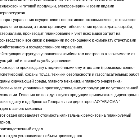
ежцеховой и готовой продукции, электроэнергии и всеми видами
нергоресурсов.
ппарат управления осуществляет оперативное, экономическое, техническое
правление цехами, а также организует обеспечение производства сырьём,
атериалами, производит планирование и учёт всех видов затрат на
роизводство и все связи с внешними по отношению к комбинату структурами
озяйственного и государственного управления.
ействующая структура управления комбинатом построена в зависимости от
ункций той или иной службы управления.
иректор по производству с подчинёнными ему отделами (производственно-
испетчерский, охраны труда, техники безопасности и газоспасательных работ
храны окружающей среды, главного механика и главного энергетика)
беспечивает управление производством, выпуск продукции по установленной
ехнологии. Решения по поводу выпуска продукции принимаются директором п
роизводству и одобряются Генеральным директоров АО "АВИСМА ".
тдел главного механика
тот отдел определяет стоимость капитальных ремонтов на планируемый
ериод.
роизводственный отдел
тот отдел устанавливает объем производства