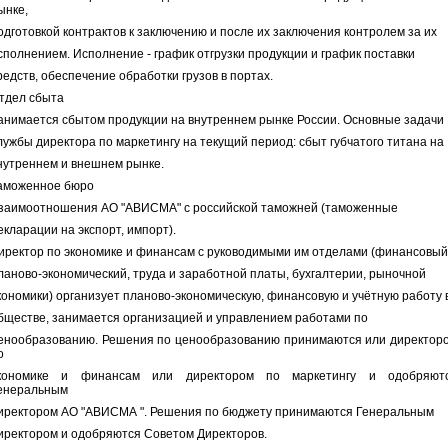
ынке,
одготовкой контрактов к заключению и после их заключения контролем за их
сполнением. Исполнение - график отгрузки продукции и график поставки
редств, обеспечение обработки грузов в портах.
тдел сбыта
анимается сбытом продукции на внутреннем рынке России. Основные задачи
лужбы директора по маркетингу на текущий период: сбыт губчатого титана на
нутреннем и внешнем рынке.
аможенное бюро
заимоотношения АО "АВИСМА" с российской таможней (таможенные
екларации на экспорт, импорт).
иректор по экономике и финансам с руководимыми им отделами (финансовый
ланово-экономический, труда и заработной платы, бухгалтерии, рыночной
кономики) организует планово-экономическую, финансовую и учётную работу 
бществе, занимается организацией и управлением работами по
енообразованию. Решения по ценообразованию принимаются или директор
о
кономике и финансам или директором по маркетингу и одобряют
енеральным
иректором АО "АВИСМА ". Решения по бюджету принимаются Генеральным
иректором и одобряются Советом Директоров.