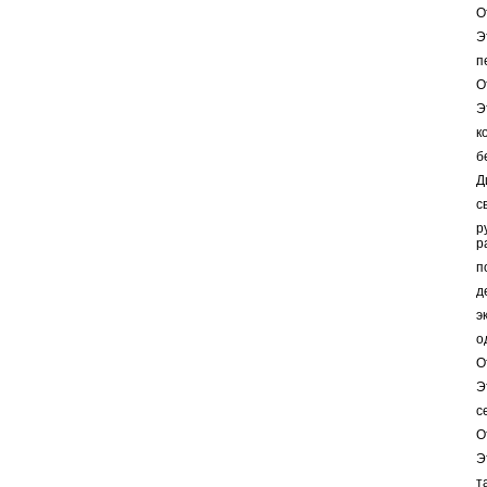
О
Э
п
О
Э
к
б
Д
с
р
р
п
д
э
о
О
Э
с
О
Э
т