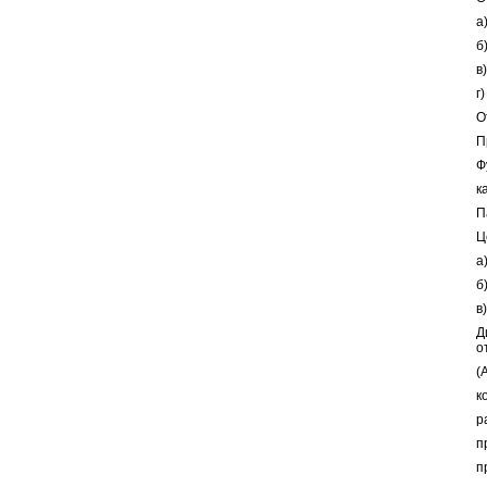
а
б
в
г
О
П
Ф
к
П
Ц
а
б
в
Д
о
(
к
р
п
п