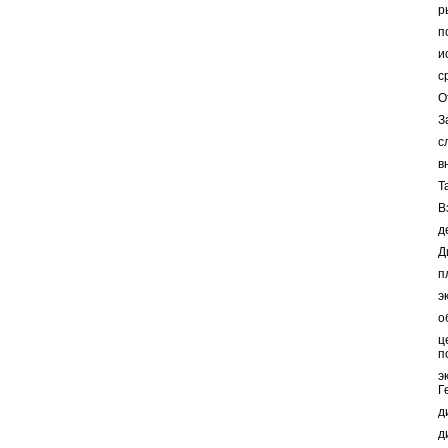
р
п
и
с
О
З
с
в
Т
В
д
Д
п
э
о
ц
п
э
Г
д
д