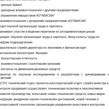
) ценные бумаги
) арендные взаимоотношения с другими предприятиями
) управление имуществом АО"АВИСМА"
) взаимоотношения с дочерними предприятиями АО"АВИСМА'
тдел научной организации труда и зарплаты.
ринимает участие в ведении переписки по антидемпинговым ценам.
ункция: Научная организация труда и зарплаты. Фонд оплаты труда по
аждому подразделению.
араллельно службе директора по экономике и финансам идет
ентральная бухгалтерия. Функции:
) бухгалтерская отчетность
) взаимоотношения с налоговыми органами
) контроль за движением денежных средств
иректор по научным исследованиям и разработкам с руководимыми 
тделами
АСУП, технический отдел, проектно-конструкторский отдел, служба качества и
онтроля продукции) осуществляет техническую политику и перспективное
азвитие производства, испытание новых технических средств, новых видов
родукции, внедрение научно-технических достижений, новой техники и
рогрессивной технологии, организацию управления качеством и контролем