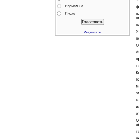
У
Нормально
ф
Плохо
н
п
«
У
Результаты
п
О
А
п
т
К
г
м
э
к
и
о
О
о
т
ц