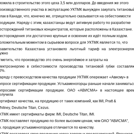
ложила в строительство этого цеха 3,5 млн долларов. До введения же этого
роизводственного участка в экспуатацию УКТМК вынужден закупать титановы
лак в Канаде, что, конечно же, отрицательно сказывается на себестоимости
родукции. Наряду с этим, казахстанцы ведут активную работу по разработке
есторождений титановых концентратов, которые расположены в Казахстане.
есторождения эти достаточно крупные и освоение их идёт полным ходом.
оложительным моментом в сырьевом вопросе для УКТМК является то, что
равительство Казахстана установило льготный тариф на электроэнерги
ужно
тметить, что производство это очень энергоёмкое и затраты на
лектроэнергию в себестоимости производства титановой губки составля
0%.
аряду с превосходством качества продукции УКТМК опережает «Ависму» в
опросе сертификации продукции. Устькаменогорцы раньше начали заниматьс
опросами сертификации продукции. ОАО «АВИСМА» в настоящее вре
олучила
ертификат качества, на продукцию от таких компаний, как IMI, Pratt &
hitney, Deutsche Titan, Cezus.
КТМК имеет сертификаты фирм: IMI, Deutsche Titan, IMI.
КТМК поставляет продукцию по более высоким ценам, чем ОАО "АВИСМА",
.к. продукция устькаменогорцев отличается по качеству.