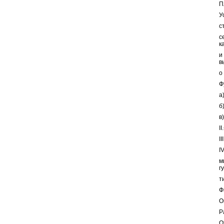
П
У
с
с
к
и
в
о
Ф
а
б
в
I
I
I
м
г
т
Ф
О
Р
О