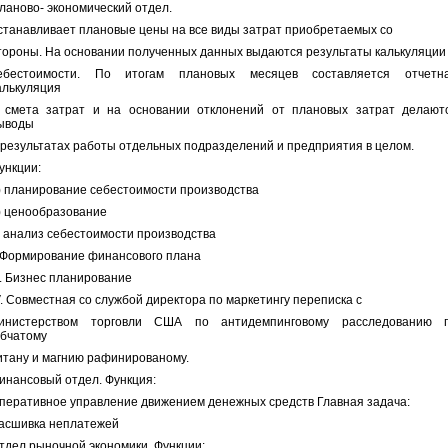
ланово- экономический отдел.
станавливает плановые цены на все виды затрат приобретаемых со
тороны. На основании полученных данных выдаются результаты калькуляции
ебестоимости. По итогам плановых месяцев составляется отчетн
алькуляция
 смета затрат и на основании отклонений от плановых затрат делают
ыводы
 результатах работы отдельных подразделений и предприятия в целом.
ункции:
) планирование себестоимости производства
) ценообразование
) анализ себестоимости производства
I.Формирование финансового плана
II. Бизнес планирование
V. Совместная со службой директора по маркетингу переписка с
инистерством торговли США по антидемпинговому расследованию 
убчатому
итану и магнию рафинированому.
инансовый отдел. Функция:
перативное управление движением денежных средств Главная задача:
асшивка неплатежей
тдел рыночной экономики. Функции: