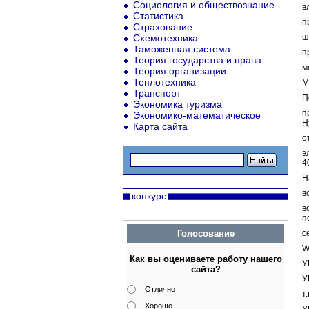
Социология и обществознание
в
Статистика
п
Страхование
Схемотехника
ш
Таможенная система
п
Теория государства и права
м
Теория организации
Теплотехника
М
Транспорт
П
Экономика туризма
п
Экономико-математическое
Н
Карта сайта
о
э
4
Н
в
конкурс
в
п
Голосование
с
W
Как вы оцениваете работу нашего
У
сайта?
У
Отлично
т
Хорошо