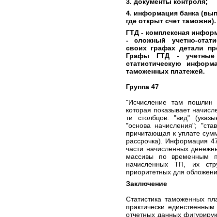
3. документы контроля;
4. информация банка (вып
где открыт счет таможни).
ГТД - комплексная информ
- сложный учетно-стат
своих графах детали пр
Графы ГТД - учетные 
статистическую информ
таможенных платежей.
Группа 47
"Исчисление там пошлин 
которая показывает начисл
ти столбцов: "вид" (указ
"основа начисления"; "ста
причитающая к уплате сумма
рассрочка). Информация 47
части начисленных денежн
массивы по временным п
начисленных ТП, их стру
приоритетных для обложени
Заключение
Статистика таможенных пл
практически единственным
отчетных данных фигуриру