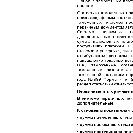
· анализ таможенных плат
органам,
Статистика таможенных пла
признаков, формы статист
таможенных платежей нос
первичным документом явля
Система первичных п
дополнительные показател
сумма начисленных плате
поступивших платежей. К 
отсрочки и рассрочки, льго
атрибутивным признакам отн
направление товарных пото
ВЭД, таможенные орган
таможенным платежам как 
таможенной статистики оп
года №999 Формы 4-пл (по
раздел статистики отчетнос
Первичные и вторичные п
В системе первичных по
дополнительные.
К основным показателям с
· сумма начисленных плат
· сумма взысканных плате
· сумма поступивших плат