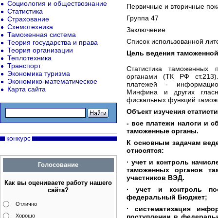
Социология и обществознание
Первичные и вторичные пок
Статистика
Группа 47
Страхование
Схемотехника
Заключение
Таможенная система
Список использованной лит
Теория государства и права
Теория организации
Цель ведения таможенной
Теплотехника
Транспорт
Статистика таможенных 
Экономика туризма
органами (ТК РФ ст.213)
Экономико-математическое
платежей - информацио
Карта сайта
Минфина и других гласн
фискальных функций тамож
Объект
изучения ста
тисти
- все платежи налоги и 
таможенные органы.
конкурс
К основным задачам вед
относятся:
· учет и контроль начисл
Голосование
таможенных органов та
участников ВЭД.
Как вы оцениваете работу нашего
· учет и контроль по
сайта?
федеральный Бюджет;
Отлично
· систематизация инфо
Хорошо
поступлении в федераль