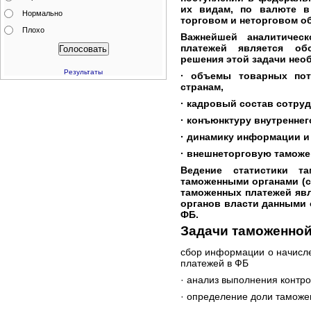
их видам, по валюте в
Нормально
торговом и неторговом о
Плохо
Важнейшей аналитическ
платежей является об
решения этой задачи нео
Результаты
· объемы товарных пот
странам,
· кадровый состав сотру
· конъюнктуру внутреннег
· динамику информации и
· внешнеторговую таможе
Ведение статистики т
таможенными органами (ст
таможенных платежей явл
органов власти данными 
ФБ.
Задачи таможенной
сбор информации о начисл
платежей в ФБ
· анализ выполнения контр
· определение доли таможе