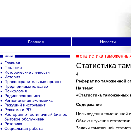
Главная
Новости
статистика таможенны
меню
Главная
Статистика та
Геология
Исторические личности
4
История
Реферат по
таможе
нной с
Правоохранительные органы
Предпринимательство
На тему:
Психология
«Статистика
таможенных
Радиоэлектроника
Региональная экономика
Содержание
Режущий инструмент
Реклама и PR
Цель ведения таможенной с
Ресторанно-гостиничный бизнес
бытовое обслуживан
Объект изучения статистик
Риторика
Задачи таможенной статист
Социальная работа