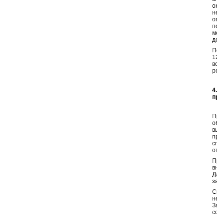
о
н
о
п
м
д
П
1
в
р
4
п
П
о
в
п
с
о
П
в
Д
з
С
н
З
с