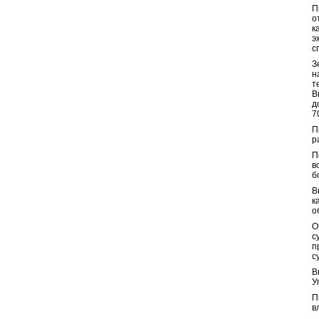
П
о
к
э
с
З
н
т
В
д
7
П
р
П
в
б
В
к
о
О
с
п
с
В
У
П
в