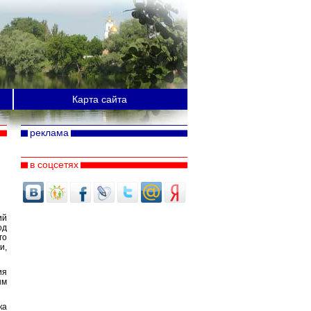
Карта сайта
реклама
в соцсетях
ий
од
го
и,
ия
ым
ка