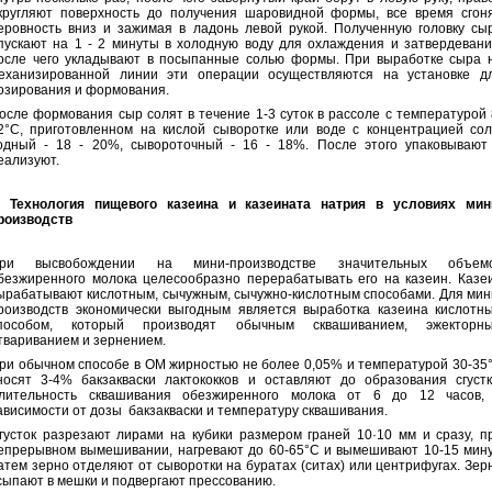
кругляют поверхность до получения шаровидной формы, все время сгон
еровность вниз и зажимая в ладонь левой рукой. Полученную головку сы
пускают на 1 - 2 минуты в холодную воду для охлаждения и затвердевани
осле чего укладывают в посыпанные солью формы. При выработке сыра 
еханизированной линии эти операции осуществляются на установке д
озирования и формования.
осле формования сыр солят в течение 1-3 суток в рассоле с температурой 
2°С, приготовленном на кислой сыворотке или воде с концентрацией сол
одный - 18 - 20%, сывороточный - 16 - 18%. После этого упаковывают
еализуют.
. Технология пищевого казеина и казеината натрия в условиях мин
роизводств
ри высвобождении на мини-производстве значительных объем
безжиренного молока целесообразно перерабатывать его на казеин. Казе
ырабатывают кислотным, сычужным, сычужно-кислотным способами. Для мин
роизводств экономически выгодным является выработка казеина кислотн
пособом, который производят обычным сквашиванием, эжекторн
твариванием и зернением.
ри обычном способе в ОМ жирностью не более 0,05% и температурой 30-35
носят 3-4% бакзакваски лактококков и оставляют до образования сгустк
лительность сквашивания обезжиренного молока от 6 до 12 часов,
ависимости от дозы бакзакваски и температуру сквашивания.
густок разрезают лирами на кубики размером граней 10·10 мм и сразу, п
епрерывном вымешивании, нагревают до 60-65°С и вымешивают 10-15 мину
атем зерно отделяют от сыворотки на буратах (ситах) или центрифугах. Зер
сыпают в мешки и подвергают прессованию.