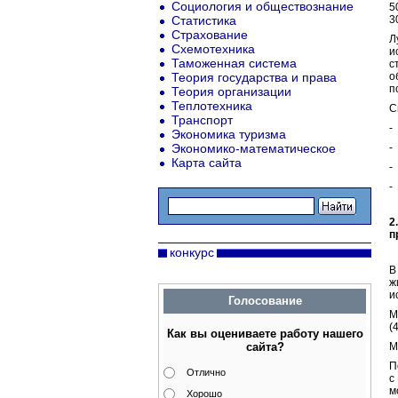
Социология и обществознание
5
Статистика
3
Страхование
Л
Схемотехника
и
Таможенная система
с
Теория государства и права
о
п
Теория организации
Теплотехника
С
Транспорт
-
Экономика туризма
Экономико-математическое
-
Карта сайта
-
-
2
п
конкурс
В
ж
и
Голосование
М
(
Как вы оцениваете работу нашего
сайта?
М
П
Отлично
с
м
Хорошо