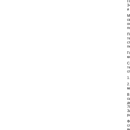
П
3
и
М
с
о
п
П
т
с
п
Г
к
С
т
с
1
2
м
В
с
д
7
З
р
Ф
с
в