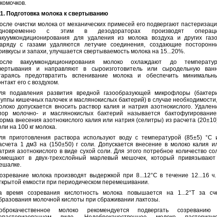
 комочков.
.1. Подготовка молока к свертыванию
осле очистки молока от механических примесей его подвергают пастеризаци
дновременно с этим в дезодораторах производят операц
акуумкондиционирования для удаления из молока воздуха и других газо
аряду с газами удаляются летучие соединения, создающие посторонн
ривкусы и запахи, улучшается свертываемость молока на 15...20%.
осле вакуумкондиционирования молоко охлаждают до температу
вертывания и направляют в сыроизготовитель или сыродельную ванн
тараясь предотвратить вспенивание молока и обеспечить минимальн
онтакт его с воздухом.
ля подавления развития вредной газообразующей микрофлоры (бактер
руппы кишечных палочек и маслянокислых бактерий) в случае необходимости,
олоко допускается вносить раствор калия и натрия азотнокислого. Удален
пор молочно- и маслянокислых бактерий называется бактофугирование
орма внесения азотнокислого калия или натрия (селитры) из расчета (20±10)
оли на 100 кг молока.
ля приготовления раствора используют воду с температурой (85±5) °С 
асчета 1 дм3 на (150±50) г соли. Допускается внесение в молоко калия и
атрия азотнокислого в виде сухой соли. Для этого потребное количество со
омещают в двух-трехслойный марлевый мешочек, который привязывают
ешалке.
озревание молока производят выдержкой при 8...12°С в течение 12...16 ч.
ткрытой емкости при периодическом перемешивании.
а время созревания кислотность молока повышается на 1...2°Т за сч
бразования молочной кислоты при сбраживании лактозы.
оброкачественное молоко рекомендуется подвергать созреванию