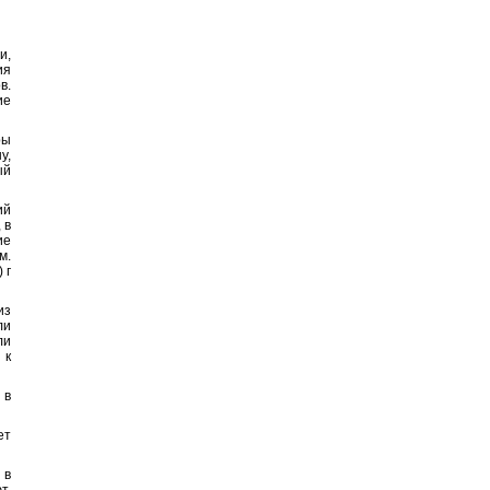
и,
ия
в.
ие
ры
у,
ый
ий
 в
ие
м.
 г
из
ли
ли
 к
 в
ет
 в