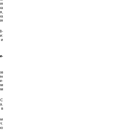
яя
ра
я,
на
ля
8-
и:
 и
и-
ов
ин
и-
ым
ым
°С
а.
 в
ри
т.
но