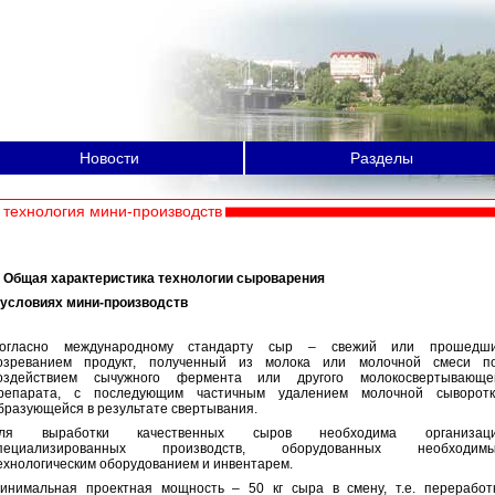
Новости
Разделы
технология мини-производств
. Общая характеристика технологии сыроварения
 условиях мини-производств
огласно международному стандарту сыр – свежий или прошедш
озреванием продукт, полученный из молока или молочной смеси п
оздействием сычужного фермента или другого молокосвертывающе
репарата, с последующим частичным удалением молочной сыворотк
бразующейся в результате свертывания.
ля выработки качественных сыров необходима организац
пециализированных производств, оборудованных необходим
ехнологическим оборудованием и инвентарем.
инимальная проектная мощность – 50 кг сыра в смену, т.е. переработ