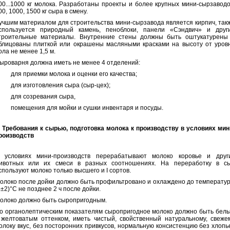
00...1000 кг молока. Разработаны проекты и более крупных мини-сырзаводо
00, 1000, 1500 кг сыра в смену.
учшим материалом для строительства мини-сырзавода является кирпич, так
спользуется природный камень, пеноблоки, панели «Сэндвич» и друг
троительные материалы. Внутренние стены должны быть оштукатурены
блицованы плиткой или окрашены масляными красками на высоту от уров
ола не менее 1,5 м.
ыроварня должна иметь не менее 4 отделений:
 для приемки молока и оценки его качества;
 для изготовления сыра (сыр-цех);
 для созревания сыра,
 помещения для мойки и сушки инвентаря и посуды.
. Требования к сырью, подготовка молока к производству в условиях мин
роизводств
 условиях мини-производств перерабатывают молоко коровье и друг
ивотных или их смеси в разных соотношениях. На переработку в с
спользуют молоко только высшего и I сортов.
олоко после дойки должно быть профильтровано и охлаждено до температу
4±2)°С не позднее 2 ч после дойки.
олоко должно быть сыропригодным.
о органолептическим показателям сыропригодное молоко должно быть бел
 желтоватым оттенком, иметь чистый, свойственный натуральному, свеже
олоку вкус, без посторонних привкусов, нормальную консистенцию без хлопь