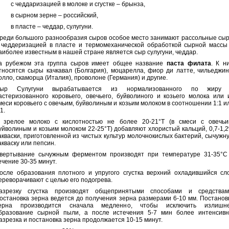
 с чеддаризацией в молоке и сгустке – брынза,
 в сырном зерне – российский,
 в пласте – чеддар, сулугуни.
реди большого разнообразия сыров особое место занимают рассольные сы
 чеддеризацией в пласте и термомеханической обработкой сырной массы
аиболее известным в нашей стране является сыр сулугуни, чеддар.
а рубежом эта группа сыров имеет общее название
паста филата
. К н
тносятся сыры качкавал (Болгария), моцарелла, фиор ди латте, чильеджин
олло, скаморца (Италия), проволоне (Германия) и другие.
ыр Сулугуни вырабатывается из нормализованного по жиру
астеризованного коровьего, овечьего, буйволиного и козьего молока или 
меси коровьего с овечьим, буйволиным и козьим молоком в соотношении 1:1 и
1.
 зрелое молоко с кислотностью не более 20-21°Т (в смеси с овечьи
уйволиным и козьим молоком 22-25°Т) добавляют хлористый кальций, 0,7-1,
акваски, приготовленной из чистых культур молочнокислых бактерий, сычужн
акваску или пепсин.
вертывание сычужным ферментом производят при температуре 31-35°С
ечение 30-35 минут.
осле образования плотного и упругого сгустка верхний охладившийся сл
ереворачивают с целью его подогрева.
азрезку сгустка производят общепринятыми способами и средствам
остановка зерна ведется до получения зерна размерами 6-10 мм. Постанов
ерна производится сначала медленно, чтобы исключить излишн
бразование сырной пыли, а после истечения 5-7 мин более интенсивн
азрезка и постановка зерна продолжается 10-15 минут.