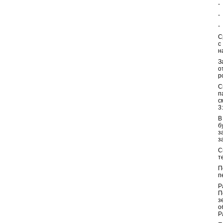
-
-
-
С
с
н
З
о
р
С
п
с
3:
В
б
з
з
С
т
П
п
Р
П
з
о
Р