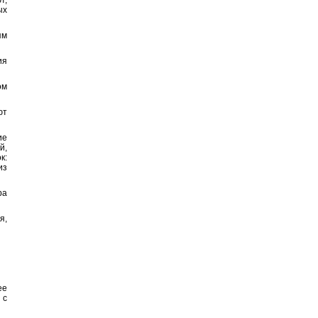
т,
ых
ям
ия
ом
ют
ие
й,
к:
из
ра
я,
ее
 с