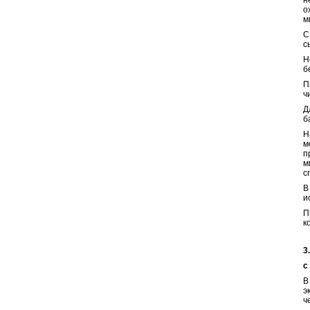
н
о
м
С
с
Н
б
П
ч
Д
б
Н
м
п
м
с
В
и
П
к
3
с
В
э
ч