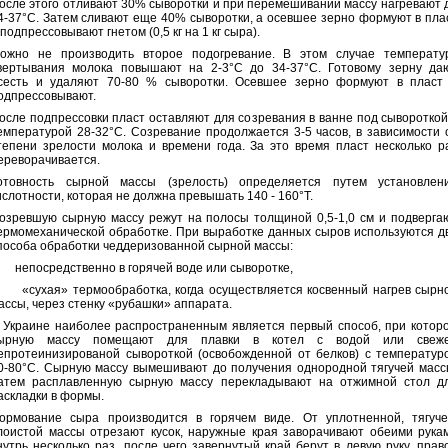
осле этого отливают 30% сыворотки и при перемешивании массу нагревают 
4-37°С. Затем сливают еще 40% сыворотки, а осевшее зерно формуют в пла
 подпрессовывают гнетом (0,5 кг на 1 кг сыра).
ожно не производить второе подогревание. В этом случае температу
вертывания молока повышают на 2-3°С до 34-37°С. Готовому зерну да
сесть и удаляют 70-80 % сыворотки. Осевшее зерно формуют в пласт
одпрессовывают.
осле подпрессовки пласт оставляют для созревания в ванне под сывороткой
емпературой 28-32°С. Созревание продолжается 3-5 часов, в зависимости 
тепени зрелости молока и времени года. За это время пласт несколько р
ереворачивается.
отовность сырной массы (зрелость) определяется путем установлен
ислотности, которая не должна превышать 140 - 160°Т.
озревшую сырную массу режут на полосы толщиной 0,5-1,0 см и подверга
ермомеханической обработке. При выработке данных сыров используются д
пособа обработки чеддеризованной сырной массы:
. непосредственно в горячей воде или сыворотке,
. «сухая» термообработка, когда осуществляется косвенный нагрев сырн
ассы, через стенку «рубашки» аппарата.
 Украине наиболее распространенным является первый способ, при котор
ырную массу помещают для плавки в котел с водой или свеж
епротеинизированой сывороткой (освобожденной от белков) с температур
0-80°С. Сырную массу вымешивают до получения однородной тягучей масс
атем расплавленную сырную массу перекладывают на отжимной стол д
аскладки в формы.
ормование сыра производится в горячем виде. От уплотненной, тягуче
лоистой массы отрезают кусок, наружные края заворачивают обеими рука
нутрь несколько раз, после чего завернутый край берут в левую руку, прав