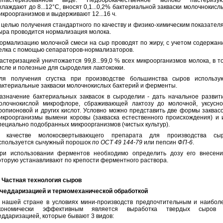
епастеризованном виде. Недоброкачественное молоко пастеризую
хлаждают до 8...12°С, вносят 0,1...0,2% бактериальной закваски молочнокисл
икроорганизмов и выдерживают 12...16 ч.
 целью получения стандартного по качеству и физико-химическим показател
ыра проводится нормализация молока.
ормализацию молочной смеси на сыр проводят по жиру, с учетом содержан
елка с помощью сепараторов-нормализаторов.
астеризацией уничтожается 99,8...99,0 % всех микроорганизмов молока, в т
исле и полезные для сыроделия лактококки.
ля получения сгустка при производстве большинства сыров использу
актериальные закваски молочнокислых бактерий и ферменты.
азначение бактериальных заквасок в сыроделии - дать начальное развит
олочнокислой микрофлоре, сбраживающей лактозу до молочной, уксусно
ропионовой и других кислот. Условно можно представить две формы заквасо
икроорганизмы вымени коровы (закваска естественного происхождения) и 
пециально подобранных микроорганизмов (чистых культур).
 качестве молокосвертывающего препарата для производства сы
спользуется сычужный порошок
по ОСТ 49 144-79
или пепсин
ФП-6
.
ри использовании ферментов необходимо определить дозу его внесени
оторую устанавливают по крепости ферментного раствора.
. Частная технология сыров
 чеддаризацией
и термомеханической обработкой
 нашей стране в условиях мини-производств предпочтительным и наибол
кономически эффективным является выработка твердых сыров
еддаризацией, которые бывают 3 видов: