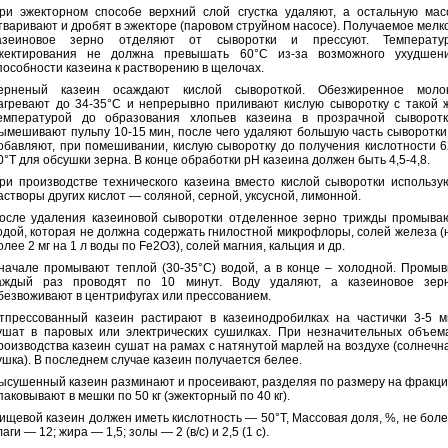
ри эжекторном способе верхний слой сгустка удаляют, а остальную мас
тваривают и дробят в эжекторе (паровом струйном насосе). Получаемое мелк
азеиновое зерно отделяют от сыворотки и прессуют. Температу
жектирования не должна превышать 60°С из-за возможного ухудшен
пособности казеина к растворению в щелочах.
ерненый казеин осаждают кислой сывороткой. Обезжиренное моло
агревают до 34-35°С и непрерывно приливают кислую сыворотку с такой 
емпературой до образования хлопьев казеина в прозрачной сыворотк
ымешивают пульпу 10-15 мин, после чего удаляют большую часть сыворотки
обавляют, при помешивании, кислую сыворотку до получения кислотности 6
0°Т для обсушки зерна. В конце обработки рН казеина должен быть 4,5-4,8.
ри производстве технического казеина вместо кислой сыворотки использу
астворы других кислот — соляной, серной, уксусной, лимонной.
осле удаления казеиновой сыворотки отделенное зерно трижды промыва
одой, которая не должна содержать гнилостной микро­флоры, солей железа (
олее 2 мг на 1 л воды по Fе2О3), солей магния, кальция и др.
начале промывают теплой (30-35°С) водой, а в конце – холодной. Промыв
аждый раз проводят по 10 минут. Воду удаляют, а казеиновое зер
безвоживают в центрифугах или прессованием.
тпрессованный казеин растирают в казеинодробилках на частички 3-5 м
ушат в паровых или электрических сушилках. При незначительных объем
роизводства казеин сушат на рамах с натянутой марлей на воздухе (солнечн
ушка). В последнем случае казеин получается белее.
ысушенный казеин разминают и просеивают, разделяя по разме­ру на фракци
паковывают в мешки по 50 кг (эжекторный по 40 кг).
ищевой казеин должен иметь кислотность — 50°Т, Массовая доля, %, не боле
лаги — 12; жира — 1,5; золы — 2 (в/с) и 2,5 (1 с).