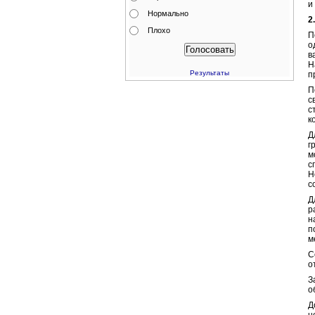
и
Нормально
2
Плохо
П
о
в
Н
Результаты
п
П
с
с
к
Д
г
м
с
Н
с
Д
р
н
п
м
С
о
З
о
Д