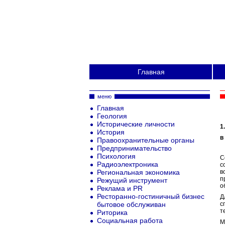
Главная
меню
Главная
Геология
Исторические личности
1
История
в
Правоохранительные органы
Предпринимательство
Психология
С
Радиоэлектроника
с
Региональная экономика
в
п
Режущий инструмент
о
Реклама и PR
Ресторанно-гостиничный бизнес
Д
бытовое обслуживан
с
т
Риторика
Социальная работа
М