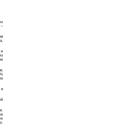
ры
 –
им
а,
 и
из
ли
м,
2%
ую
 в
ой
и.
ка
ее
о.